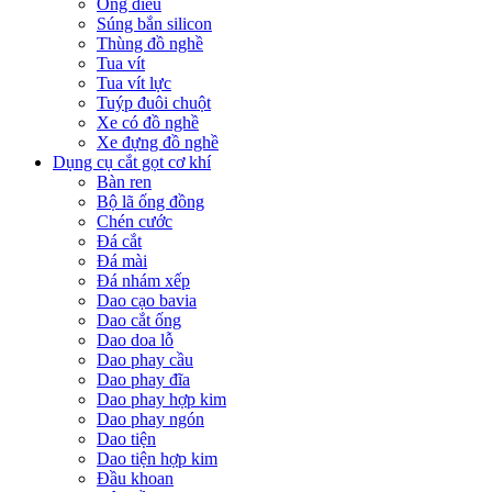
Ống điếu
Súng bắn silicon
Thùng đồ nghề
Tua vít
Tua vít lực
Tuýp đuôi chuột
Xe có đồ nghề
Xe đựng đồ nghề
Dụng cụ cắt gọt cơ khí
Bàn ren
Bộ lã ống đồng
Chén cước
Đá cắt
Đá mài
Đá nhám xếp
Dao cạo bavia
Dao cắt ống
Dao doa lỗ
Dao phay cầu
Dao phay đĩa
Dao phay hợp kim
Dao phay ngón
Dao tiện
Dao tiện hợp kim
Đầu khoan