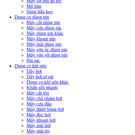
Máy xịt rửa áp lực
Mỏ hàn
Súng bắn keo
Dụng cụ dùng pin
Máy cắt dùng pin
Máy cưa dùng pin
Máy dùng pin khác
Máy khoan pin
Máy mài dùng pin
Máy vặn ốc dùng pin
Máy vặn vít dùng pin
Pin sạc
Dụng cụ khí nén
Dây hơi
Dây hơi tự rút
Dụng cụ khí nén khác
Khớp nối nhanh
Máy cắt tôn
Máy chà nhám hơi
Máy cưa dũa
Máy đánh bóng hơi
Máy đục hơi
Máy khoan hơi
Máy mài hơi
Máy mài trụ