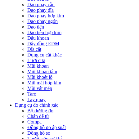
Dao phay cầu
Dao phay đĩa
Dao phay hợp kim
Dao phay ngón
Dao tiện
Dao tiện hợp kim
Đầu khoan
Dây đồng EDM
Đĩa cắt
Dụng cụ cắt khác
Lưỡi cưa
Mũi khoan
Mũi khoan tâm
Mũi khoét lỗ
Mũi mài hợp kim
Mũi vát mép
Taro
Tay quay
Dụng cụ đo chính xác
Bộ dưỡng đo
Chân đế từ
Compa
Đồng hồ đo áp suất
Đồng hồ so
Thước cặp cơ khí