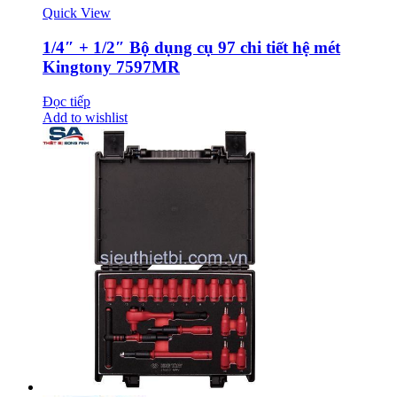
Quick View
1/4″ + 1/2″ Bộ dụng cụ 97 chi tiết hệ mét
Kingtony 7597MR
Đọc tiếp
Add to wishlist