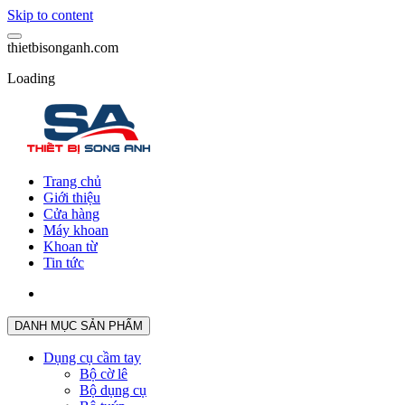
Skip to content
t
h
i
e
t
b
i
s
o
n
g
a
n
h
.
c
o
m
Loading
Trang chủ
Giới thiệu
Cửa hàng
Máy khoan
Khoan từ
Tin tức
DANH MỤC SẢN PHẨM
Dụng cụ cầm tay
Bộ cờ lê
Bộ dụng cụ