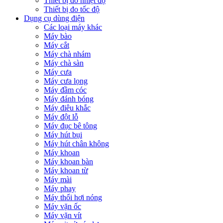
Thiết bị đo nhiệt độ
Thiết bị đo tốc độ
Dụng cụ dùng điện
Các loại máy khác
Máy bào
Máy cắt
Máy chà nhám
Máy chà sàn
Máy cưa
Máy cưa lọng
Máy đầm cóc
Máy đánh bóng
Máy điêu khắc
Máy đột lỗ
Máy đục bê tông
Máy hút bụi
Máy hút chân không
Máy khoan
Máy khoan bàn
Máy khoan từ
Máy mài
Máy phay
Máy thổi hơi nóng
Máy vặn ốc
Máy vặn vít