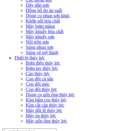
Dây dẫn sơn
Đồng hồ đo áp suất
Dụng cụ phun sơn khác
Khớp nối hóa chất
Máy bơm màng
Máy khuấy hóa chất
Máy khuấy sơn
Nồi trộn sơn
Súng phun sơn
Súng vẽ mỹ thuật
Thiết bị thủy lực
Bơm điện thủy lực
Bơm tay thủy lực
Cảo thủy lực
Con đội cá sấu
Con đội móc
Con đội thủy lực
Dụng cụ uốn ống thủy lực
Kìm bấm cos thủy lực
Kìm cắt cáp thủy lực
Máy đột lỗ thủy lực
Máy ép thủy lực
Máy uốn ống thủy lực