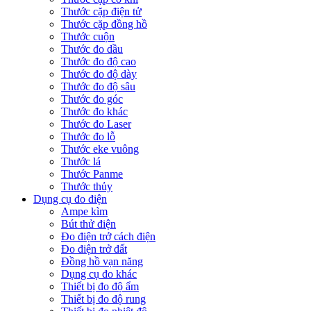
Thước cặp điện tử
Thước cặp đồng hồ
Thước cuộn
Thước đo dầu
Thước đo độ cao
Thước đo độ dày
Thước đo độ sâu
Thước đo góc
Thước đo khác
Thước đo Laser
Thước đo lỗ
Thước eke vuông
Thước lá
Thước Panme
Thước thủy
Dụng cụ đo điện
Ampe kìm
Bút thử điện
Đo điện trở cách điện
Đo điện trở đất
Đồng hồ vạn năng
Dụng cụ đo khác
Thiết bị đo độ ẩm
Thiết bị đo độ rung