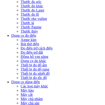
Thước đo góc
Thước đo khác
Thước đo Laser
Thước đo lỗ
Thước eke vuông
Thước lá
Thước Panme
Thước thủy
Dụng cụ đo điện
Ampe kìm
Bút thử điện
Đo điện trở cách điện
Đo điện trở đất
Đồng hồ vạn năng
Dụng cụ đo khác
Thiết bị đo độ ẩm
Thiết bị đo độ rung
Thiết bị đo nhiệt độ
Thiết bị đo tốc độ
Dụng cụ dùng điện
Các loại máy khác
Máy bào
Máy cắt
Máy chà nhám
Máy chà sàn