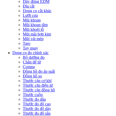
Dây đồng EDM
Đĩa cắt
Dụng cụ cắt khác
Lưỡi cưa
Mũi khoan
Mũi khoan tâm
Mũi khoét lỗ
Mũi mài hợp kim
Mũi vát mép
Taro
Tay quay
Dụng cụ đo chính xác
Bộ dưỡng đo
Chân đế từ
Compa
Đồng hồ đo áp suất
Đồng hồ so
Thước cặp cơ khí
Thước cặp điện tử
Thước cặp đồng hồ
Thước cuộn
Thước đo dầu
Thước đo độ cao
Thước đo độ dày
Thước đo độ sâu