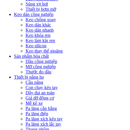
Súng xịt hơi
Thiết bị bơm mỡ
Keo dán công nghiệp
Keo chống xoay
Keo dán khác
Keo dán nhanh
Keo khóa ren
Keo làm kín ren
Keo silicon
Keo thay thế gioăng
Sản phẩm hóa chất
Dầu công nghiệp
Mỡ công nghiệp
Thước đo dầu
Thiết bị nâng hạ
Cầu nâng
Con chạy kéo tay
Dây đai an toàn
Giá đỡ động cơ
Mễ kê xe
Pa lăng cân bằng
Pa lăng điện
Pa lăng xích kéo tay
Pa lăng xích lắc tay
Thang nhôm