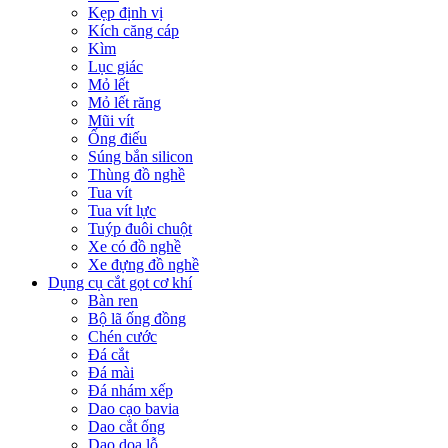
Kẹp định vị
Kích căng cáp
Kìm
Lục giác
Mỏ lết
Mỏ lết răng
Mũi vít
Ống điếu
Súng bắn silicon
Thùng đồ nghề
Tua vít
Tua vít lực
Tuýp đuôi chuột
Xe có đồ nghề
Xe đựng đồ nghề
Dụng cụ cắt gọt cơ khí
Bàn ren
Bộ lã ống đồng
Chén cước
Đá cắt
Đá mài
Đá nhám xếp
Dao cạo bavia
Dao cắt ống
Dao doa lỗ