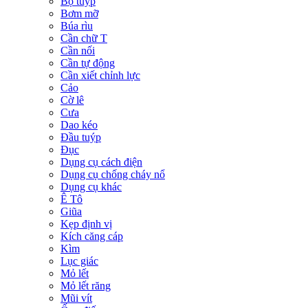
Bộ tuýp
Bơm mỡ
Búa rìu
Cần chữ T
Cần nối
Cần tự động
Cần xiết chỉnh lực
Cảo
Cờ lê
Cưa
Dao kéo
Đầu tuýp
Đục
Dụng cụ cách điện
Dụng cụ chống cháy nổ
Dụng cụ khác
Ê Tô
Giũa
Kẹp định vị
Kích căng cáp
Kìm
Lục giác
Mỏ lết
Mỏ lết răng
Mũi vít