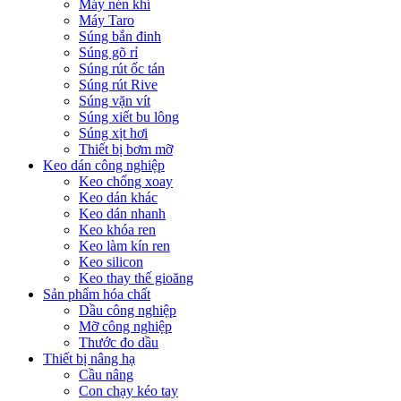
Máy nén khí
Máy Taro
Súng bắn đinh
Súng gõ rỉ
Súng rút ốc tán
Súng rút Rive
Súng vặn vít
Súng xiết bu lông
Súng xịt hơi
Thiết bị bơm mỡ
Keo dán công nghiệp
Keo chống xoay
Keo dán khác
Keo dán nhanh
Keo khóa ren
Keo làm kín ren
Keo silicon
Keo thay thế gioăng
Sản phẩm hóa chất
Dầu công nghiệp
Mỡ công nghiệp
Thước đo dầu
Thiết bị nâng hạ
Cầu nâng
Con chạy kéo tay