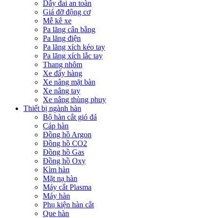
Dây đai an toàn
Giá đỡ động cơ
Mễ kê xe
Pa lăng cân bằng
Pa lăng điện
Pa lăng xích kéo tay
Pa lăng xích lắc tay
Thang nhôm
Xe đẩy hàng
Xe nâng mặt bàn
Xe nâng tay
Xe nâng thùng phuy
Thiết bị ngành hàn
Bộ hàn cắt gió đá
Cáp hàn
Đồng hồ Argon
Đồng hồ CO2
Đồng hồ Gas
Đồng hồ Oxy
Kìm hàn
Mặt nạ hàn
Máy cắt Plasma
Máy hàn
Phụ kiện hàn cắt
Que hàn