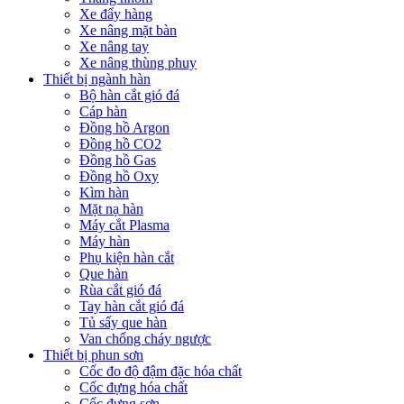
Xe đẩy hàng
Xe nâng mặt bàn
Xe nâng tay
Xe nâng thùng phuy
Thiết bị ngành hàn
Bộ hàn cắt gió đá
Cáp hàn
Đồng hồ Argon
Đồng hồ CO2
Đồng hồ Gas
Đồng hồ Oxy
Kìm hàn
Mặt nạ hàn
Máy cắt Plasma
Máy hàn
Phụ kiện hàn cắt
Que hàn
Rùa cắt gió đá
Tay hàn cắt gió đá
Tủ sấy que hàn
Van chống cháy ngược
Thiết bị phun sơn
Cốc đo độ đậm đặc hóa chất
Cốc đựng hóa chất
Cốc đựng sơn