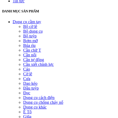
Tin tức
DANH MỤC SẢN PHẨM
Dụng cụ cầm tay
Bộ cờ lê
Bộ dụng cụ
Bộ tuýp
Bơm mỡ
Búa rìu
Cần chữ T
Cần nối
Cần tự động
Cần xiết chỉnh lực
Cảo
Cờ lê
Cưa
Dao kéo
Đầu tuýp
Đục
Dụng cụ cách điện
Dụng cụ chống cháy nổ
Dụng cụ khác
Ê Tô
Giũa