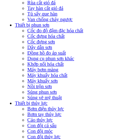
Rùa cắt gió đá
Tay hàn cắt gió đá
Tủ sấy que hàn
Van chống cháy ngược
Thiết bị phun sơn
Cốc đo độ đậm đặc hóa chất
Cốc đựng hóa chất
Cốc đựng sơn
Dây dẫn sơn
Đồng hồ đo áp suất
Dụng cụ phun sơn khác
Khớp nối hóa chất
Máy bơm màng
Máy khuấy hóa chất
Máy khuấy sơn
Nồi trộn sơn
Súng phun sơn
Súng vẽ mỹ thuật
Thiết bị thủy lực
Bơm điện thủy lực
Bơm tay thủy lực
Cảo thủy lực
Con đội cá sấu
Con đội móc
Con đội thủy lực