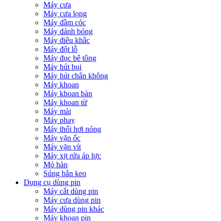
Máy cưa
Máy cưa lọng
Máy đầm cóc
Máy đánh bóng
Máy điêu khắc
Máy đột lỗ
Máy đục bê tông
Máy hút bụi
Máy hút chân không
Máy khoan
Máy khoan bàn
Máy khoan từ
Máy mài
Máy phay
Máy thổi hơi nóng
Máy vặn ốc
Máy vặn vít
Máy xịt rửa áp lực
Mỏ hàn
Súng bắn keo
Dụng cụ dùng pin
Máy cắt dùng pin
Máy cưa dùng pin
Máy dùng pin khác
Máy khoan pin