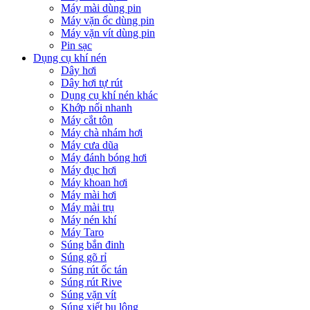
Máy mài dùng pin
Máy vặn ốc dùng pin
Máy vặn vít dùng pin
Pin sạc
Dụng cụ khí nén
Dây hơi
Dây hơi tự rút
Dụng cụ khí nén khác
Khớp nối nhanh
Máy cắt tôn
Máy chà nhám hơi
Máy cưa dũa
Máy đánh bóng hơi
Máy đục hơi
Máy khoan hơi
Máy mài hơi
Máy mài trụ
Máy nén khí
Máy Taro
Súng bắn đinh
Súng gõ rỉ
Súng rút ốc tán
Súng rút Rive
Súng vặn vít
Súng xiết bu lông