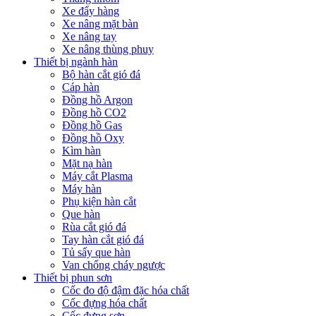
Xe đẩy hàng
Xe nâng mặt bàn
Xe nâng tay
Xe nâng thùng phuy
Thiết bị ngành hàn
Bộ hàn cắt gió đá
Cáp hàn
Đồng hồ Argon
Đồng hồ CO2
Đồng hồ Gas
Đồng hồ Oxy
Kìm hàn
Mặt nạ hàn
Máy cắt Plasma
Máy hàn
Phụ kiện hàn cắt
Que hàn
Rùa cắt gió đá
Tay hàn cắt gió đá
Tủ sấy que hàn
Van chống cháy ngược
Thiết bị phun sơn
Cốc đo độ đậm đặc hóa chất
Cốc đựng hóa chất
Cốc đựng sơn