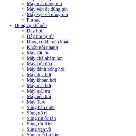
Máy mài dùng pin
Máy vặn ốc dùng pin
Máy vặn vít dùng pin
Pin sạc
Dụng cụ khí nén
Dây hơi
Dây hơi tự rút
Dụng cụ khí nén khác
Khớp nối nhanh
Máy cắt tôn
Máy chà nhám hơi
Máy cưa dũa
Máy đánh bóng hơi
Máy đục hơi
Máy khoan hơi
Máy mài hơi
Máy mài trụ
Máy nén khí
Máy Taro
Súng bắn đinh
Súng gõ rỉ
Súng rút ốc tán
Súng rút Rive
Súng vặn vít
Súng xiết bu lông