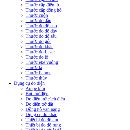
Thước cặp điện tử
Thước cặp đồng hồ
Thước cuộn
Thước đo dầu
Thước đo độ cao
Thước đo độ dày
Thước đo độ sâu
Thước đo góc
Thước đo khác
Thước đo Laser
Thước đo lỗ
Thước eke vuông
Thước lá
Thước Panme
Thước thủy
Dụng cụ đo điện
Ampe kìm
Bút thử điện
Đo điện trở cách điện
Đo điện trở đất
Đồng hồ vạn năng
Dụng cụ đo khác
Thiết bị đo độ ẩm
Thiết bị đo độ rung