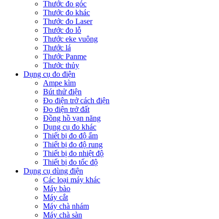
Thước đo góc
Thước đo khác
Thước đo Laser
Thước đo lỗ
Thước eke vuông
Thước lá
Thước Panme
Thước thủy
Dụng cụ đo điện
Ampe kìm
Bút thử điện
Đo điện trở cách điện
Đo điện trở đất
Đồng hồ vạn năng
Dụng cụ đo khác
Thiết bị đo độ ẩm
Thiết bị đo độ rung
Thiết bị đo nhiệt độ
Thiết bị đo tốc độ
Dụng cụ dùng điện
Các loại máy khác
Máy bào
Máy cắt
Máy chà nhám
Máy chà sàn