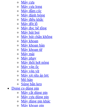
Máy cưa
Máy cưa lọng
Máy đầm cóc
Máy đánh bóng
Máy điêu khắc
Máy đột lỗ
Máy đục bê tông
Máy hút bụi
Máy hút chân không
Máy khoan
Máy khoan bàn
Máy khoan từ
Máy mài
Máy phay
Máy thổi hơi nóng
Máy vặn ốc
Máy vặn vít
Máy xịt rửa áp lực
Mỏ hàn
Súng bắn keo
Dụng cụ dùng pin
Máy cắt dùng pin
Máy cưa dùng pin
Máy dùng pin khác
Máy khoan pin