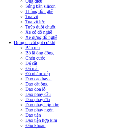
Ống điếu
Súng bắn silicon
Thùng đồ nghề
Tua vít
Tua vít lực
Tuýp đuôi chuột
Xe có đồ nghề
Xe đựng đồ nghề
Dụng cụ cắt gọt cơ khí
Bàn ren
Bộ lã ống đồng
Chén cước
Đá cắt
Đá mài
Đá nhám xếp
Dao cạo bavia
Dao cắt ống
Dao doa lỗ
Dao phay cầu
Dao phay đĩa
Dao phay hợp kim
Dao phay ngón
Dao tiện
Dao tiện hợp kim
Đầu khoan