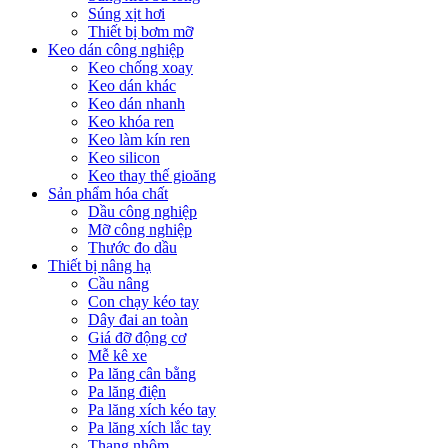
Súng xịt hơi
Thiết bị bơm mỡ
Keo dán công nghiệp
Keo chống xoay
Keo dán khác
Keo dán nhanh
Keo khóa ren
Keo làm kín ren
Keo silicon
Keo thay thế gioăng
Sản phẩm hóa chất
Dầu công nghiệp
Mỡ công nghiệp
Thước đo dầu
Thiết bị nâng hạ
Cầu nâng
Con chạy kéo tay
Dây đai an toàn
Giá đỡ động cơ
Mễ kê xe
Pa lăng cân bằng
Pa lăng điện
Pa lăng xích kéo tay
Pa lăng xích lắc tay
Thang nhôm