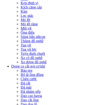
Kẹp định vị
Kích căng cáp
Kìm
Lục giác
Mỏ lết
Mỏ lết răng
Mũi vít
Ống điếu
Súng bắn silicon
Thùng đồ nghề
Tua vít
Tua vít lực
Tuýp đuôi chuột
Xe có đồ nghề
Xe đựng đồ nghề
Dụng cụ cắt gọt cơ khí
Bàn ren
Bộ lã ống đồng
Chén cước
Đá cắt
Đá mài
Đá nhám xếp
Dao cạo bavia
Dao cắt ống
Dao doa lỗ