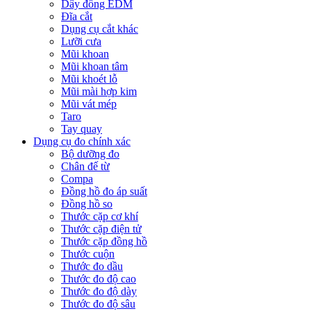
Dây đồng EDM
Đĩa cắt
Dụng cụ cắt khác
Lưỡi cưa
Mũi khoan
Mũi khoan tâm
Mũi khoét lỗ
Mũi mài hợp kim
Mũi vát mép
Taro
Tay quay
Dụng cụ đo chính xác
Bộ dưỡng đo
Chân đế từ
Compa
Đồng hồ đo áp suất
Đồng hồ so
Thước cặp cơ khí
Thước cặp điện tử
Thước cặp đồng hồ
Thước cuộn
Thước đo dầu
Thước đo độ cao
Thước đo độ dày
Thước đo độ sâu