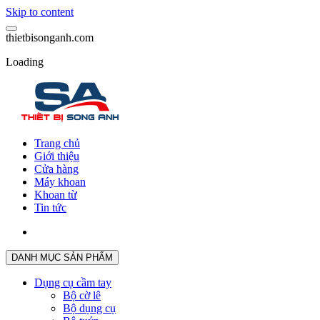
Skip to content
t
h
i
e
t
b
i
s
o
n
g
a
n
h
.
c
o
m
Loading
Trang chủ
Giới thiệu
Cửa hàng
Máy khoan
Khoan từ
Tin tức
DANH MỤC SẢN PHẨM
Dụng cụ cầm tay
Bộ cờ lê
Bộ dụng cụ