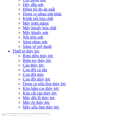
Dây dẫn sơn
Đồng hồ đo áp suất
Dụng cụ phun sơn khác
Khớp nối hóa chất
Máy bơm màng
Máy khuấy hóa chất
Máy khuấy sơn
Nồi trộn sơn
Súng phun sơn
Súng vẽ mỹ thuật
Thiết bị thủy lực
Bơm điện thủy lực
Bơm tay thủy lực
Cảo thủy lực
Con đội cá sấu
Con đội móc
Con đội thủy lực
Dụng cụ uốn ống thủy lực
Kìm bấm cos thủy lực
Kìm cắt cáp thủy lực
Máy đột lỗ thủy lực
Máy ép thủy lực
Máy uốn ống thủy lực