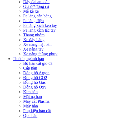
Dây đai an toàn
Giá đỡ động cơ
Mễ kê xe
Pa lăng cân bằng
Pa lăng điện
Pa lăng xích kéo tay
Pa lăng xích lắc tay
Thang nhôm
Xe đẩy hàng
Xe nâng mặt bàn
Xe nâng tay
Xe nâng thùng phuy
Thiết bị ngành hàn
Bộ hàn cắt gió đá
Cáp hàn
Đồng hồ Argon
Đồng hồ CO2
Đồng hồ Gas
Đồng hồ Oxy
Kìm hàn
Mặt nạ hàn
Máy cắt Plasma
Máy hàn
Phụ kiện hàn cắt
Que hàn