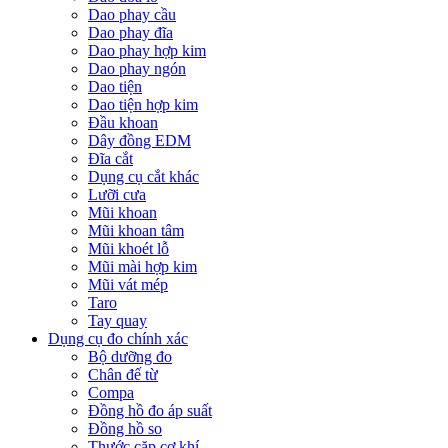
Dao phay cầu
Dao phay đĩa
Dao phay hợp kim
Dao phay ngón
Dao tiện
Dao tiện hợp kim
Đầu khoan
Dây đồng EDM
Đĩa cắt
Dụng cụ cắt khác
Lưỡi cưa
Mũi khoan
Mũi khoan tâm
Mũi khoét lỗ
Mũi mài hợp kim
Mũi vát mép
Taro
Tay quay
Dụng cụ đo chính xác
Bộ dưỡng đo
Chân đế từ
Compa
Đồng hồ đo áp suất
Đồng hồ so
Thước cặp cơ khí