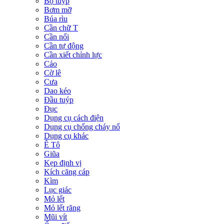
Bộ tuýp
Bơm mỡ
Búa rìu
Cần chữ T
Cần nối
Cần tự động
Cần xiết chỉnh lực
Cảo
Cờ lê
Cưa
Dao kéo
Đầu tuýp
Đục
Dụng cụ cách điện
Dụng cụ chống cháy nổ
Dụng cụ khác
Ê Tô
Giũa
Kẹp định vị
Kích căng cáp
Kìm
Lục giác
Mỏ lết
Mỏ lết răng
Mũi vít