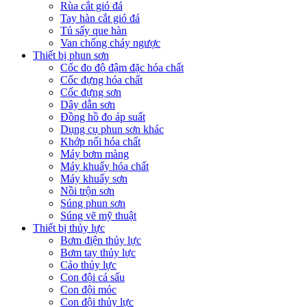
Rùa cắt gió đá
Tay hàn cắt gió đá
Tủ sấy que hàn
Van chống cháy ngược
Thiết bị phun sơn
Cốc đo độ đậm đặc hóa chất
Cốc đựng hóa chất
Cốc đựng sơn
Dây dẫn sơn
Đồng hồ đo áp suất
Dụng cụ phun sơn khác
Khớp nối hóa chất
Máy bơm màng
Máy khuấy hóa chất
Máy khuấy sơn
Nồi trộn sơn
Súng phun sơn
Súng vẽ mỹ thuật
Thiết bị thủy lực
Bơm điện thủy lực
Bơm tay thủy lực
Cảo thủy lực
Con đội cá sấu
Con đội móc
Con đội thủy lực