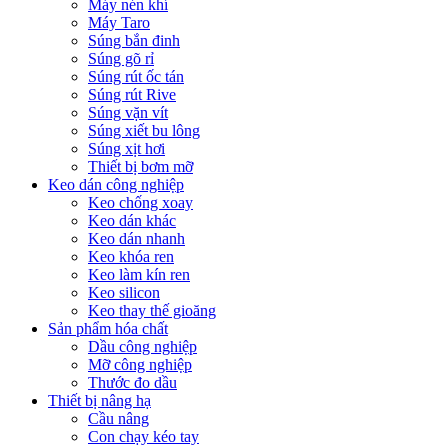
Máy nén khí
Máy Taro
Súng bắn đinh
Súng gõ rỉ
Súng rút ốc tán
Súng rút Rive
Súng vặn vít
Súng xiết bu lông
Súng xịt hơi
Thiết bị bơm mỡ
Keo dán công nghiệp
Keo chống xoay
Keo dán khác
Keo dán nhanh
Keo khóa ren
Keo làm kín ren
Keo silicon
Keo thay thế gioăng
Sản phẩm hóa chất
Dầu công nghiệp
Mỡ công nghiệp
Thước đo dầu
Thiết bị nâng hạ
Cầu nâng
Con chạy kéo tay