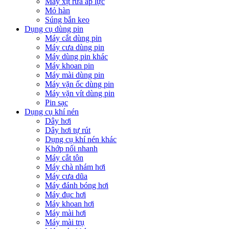
Máy xịt rửa áp lực
Mỏ hàn
Súng bắn keo
Dụng cụ dùng pin
Máy cắt dùng pin
Máy cưa dùng pin
Máy dùng pin khác
Máy khoan pin
Máy mài dùng pin
Máy vặn ốc dùng pin
Máy vặn vít dùng pin
Pin sạc
Dụng cụ khí nén
Dây hơi
Dây hơi tự rút
Dụng cụ khí nén khác
Khớp nối nhanh
Máy cắt tôn
Máy chà nhám hơi
Máy cưa dũa
Máy đánh bóng hơi
Máy đục hơi
Máy khoan hơi
Máy mài hơi
Máy mài trụ