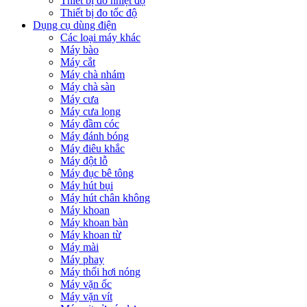
Thiết bị đo nhiệt độ
Thiết bị đo tốc độ
Dụng cụ dùng điện
Các loại máy khác
Máy bào
Máy cắt
Máy chà nhám
Máy chà sàn
Máy cưa
Máy cưa lọng
Máy đầm cóc
Máy đánh bóng
Máy điêu khắc
Máy đột lỗ
Máy đục bê tông
Máy hút bụi
Máy hút chân không
Máy khoan
Máy khoan bàn
Máy khoan từ
Máy mài
Máy phay
Máy thổi hơi nóng
Máy vặn ốc
Máy vặn vít