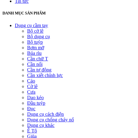
Tin tức
DANH MỤC SẢN PHẨM
Dụng cụ cầm tay
Bộ cờ lê
Bộ dụng cụ
Bộ tuýp
Bơm mỡ
Búa rìu
Cần chữ T
Cần nối
Cần tự động
Cần xiết chỉnh lực
Cảo
Cờ lê
Cưa
Dao kéo
Đầu tuýp
Đục
Dụng cụ cách điện
Dụng cụ chống cháy nổ
Dụng cụ khác
Ê Tô
Giũa