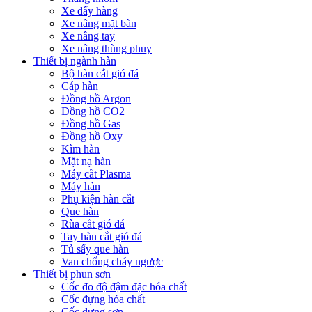
Xe đẩy hàng
Xe nâng mặt bàn
Xe nâng tay
Xe nâng thùng phuy
Thiết bị ngành hàn
Bộ hàn cắt gió đá
Cáp hàn
Đồng hồ Argon
Đồng hồ CO2
Đồng hồ Gas
Đồng hồ Oxy
Kìm hàn
Mặt nạ hàn
Máy cắt Plasma
Máy hàn
Phụ kiện hàn cắt
Que hàn
Rùa cắt gió đá
Tay hàn cắt gió đá
Tủ sấy que hàn
Van chống cháy ngược
Thiết bị phun sơn
Cốc đo độ đậm đặc hóa chất
Cốc đựng hóa chất
Cốc đựng sơn