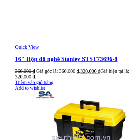
Quick View
16″ Hộp đồ nghề Stanley STST73696-8
360,000
₫
Giá gốc là: 360,000 ₫.
320,000
₫
Giá hiện tại là:
320,000 ₫.
Thêm vào giỏ hàng
Add to wishlist