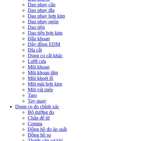
Dao phay cầu
Dao phay đĩa
Dao phay hợp kim
Dao phay ngón
Dao tiện
Dao tiện hợp kim
Đầu khoan
Dây đồng EDM
Đĩa cắt
Dụng cụ cắt khác
Lưỡi cưa
Mũi khoan
Mũi khoan tâm
Mũi khoét lỗ
Mũi mài hợp kim
Mũi vát mép
Taro
Tay quay
Dụng cụ đo chính xác
Bộ dưỡng đo
Chân đế từ
Compa
Đồng hồ đo áp suất
Đồng hồ so
Thước cặp cơ khí