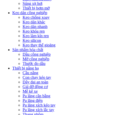
Súng xịt hơi
Thiết bị bơm mỡ
Keo dán công nghiệp
Keo chống xoay
Keo dán khác
Keo dán nhanh
Keo khóa ren
Keo làm kín ren
Keo silicon
Keo thay thế gioăng
Sản phẩm hóa chất
Dầu công nghiệp
Mỡ công nghiệp
Thước đo dầu
Thiết bị nâng hạ
Cầu nâng
Con chạy kéo tay
Dây đai an toàn
Giá đỡ động cơ
Mễ kê xe
Pa lăng cân bằng
Pa lăng điện
Pa lăng xích kéo tay
Pa lăng xích lắc tay
Thang nhôm