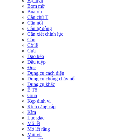
Bộ tuýp
Bơm mỡ
Búa rìu
Cần chữ T
Cần nối
Cần tự động
Cần xiết chỉnh lực
Cảo
Cờ lê
Cưa
Dao kéo
Đầu tuýp
Đục
Dụng cụ cách điện
Dụng cụ chống cháy nổ
Dụng cụ khác
Ê Tô
Giũa
Kẹp định vị
Kích căng cáp
Kìm
Lục giác
Mỏ lết
Mỏ lết răng
Mũi vít