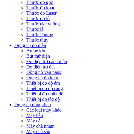
Thước đo góc
Thước đo khác
Thước đo Laser
Thước đo lỗ
Thước eke vuông
Thước lá
Thước Panme
Thước thủy
Dụng cụ đo điện
Ampe kìm
Bút thử điện
Đo điện trở cách điện
Đo điện trở đất
Đồng hồ vạn năng
Dụng cụ đo khác
Thiết bị đo độ ẩm
Thiết bị đo độ rung
Thiết bị đo nhiệt độ
Thiết bị đo tốc độ
Dụng cụ dùng điện
Các loại máy khác
Máy bào
Máy cắt
Máy chà nhám
Máy chà sàn