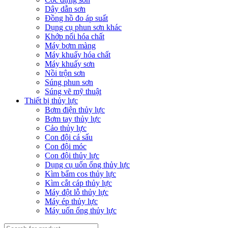
Dây dẫn sơn
Đồng hồ đo áp suất
Dụng cụ phun sơn khác
Khớp nối hóa chất
Máy bơm màng
Máy khuấy hóa chất
Máy khuấy sơn
Nồi trộn sơn
Súng phun sơn
Súng vẽ mỹ thuật
Thiết bị thủy lực
Bơm điện thủy lực
Bơm tay thủy lực
Cảo thủy lực
Con đội cá sấu
Con đội móc
Con đội thủy lực
Dụng cụ uốn ống thủy lực
Kìm bấm cos thủy lực
Kìm cắt cáp thủy lực
Máy đột lỗ thủy lực
Máy ép thủy lực
Máy uốn ống thủy lực