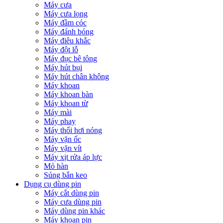
Máy cưa
Máy cưa lọng
Máy đầm cóc
Máy đánh bóng
Máy điêu khắc
Máy đột lỗ
Máy đục bê tông
Máy hút bụi
Máy hút chân không
Máy khoan
Máy khoan bàn
Máy khoan từ
Máy mài
Máy phay
Máy thổi hơi nóng
Máy vặn ốc
Máy vặn vít
Máy xịt rửa áp lực
Mỏ hàn
Súng bắn keo
Dụng cụ dùng pin
Máy cắt dùng pin
Máy cưa dùng pin
Máy dùng pin khác
Máy khoan pin