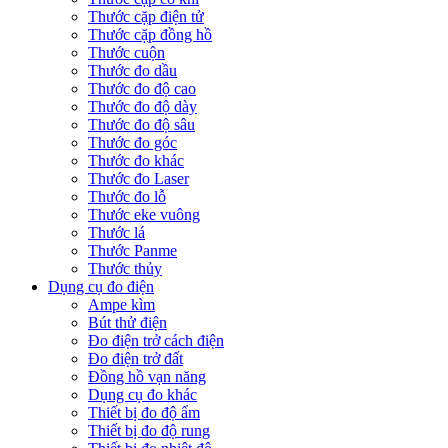
Thước cặp điện tử
Thước cặp đồng hồ
Thước cuộn
Thước đo dầu
Thước đo độ cao
Thước đo độ dày
Thước đo độ sâu
Thước đo góc
Thước đo khác
Thước đo Laser
Thước đo lỗ
Thước eke vuông
Thước lá
Thước Panme
Thước thủy
Dụng cụ đo điện
Ampe kìm
Bút thử điện
Đo điện trở cách điện
Đo điện trở đất
Đồng hồ vạn năng
Dụng cụ đo khác
Thiết bị đo độ ẩm
Thiết bị đo độ rung