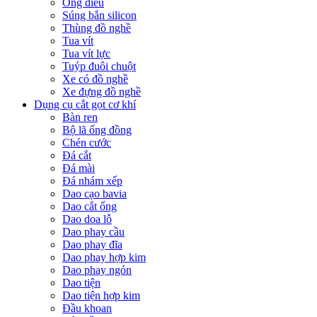
Ống điếu
Súng bắn silicon
Thùng đồ nghề
Tua vít
Tua vít lực
Tuýp đuôi chuột
Xe có đồ nghề
Xe đựng đồ nghề
Dụng cụ cắt gọt cơ khí
Bàn ren
Bộ lã ống đồng
Chén cước
Đá cắt
Đá mài
Đá nhám xếp
Dao cạo bavia
Dao cắt ống
Dao doa lỗ
Dao phay cầu
Dao phay đĩa
Dao phay hợp kim
Dao phay ngón
Dao tiện
Dao tiện hợp kim
Đầu khoan