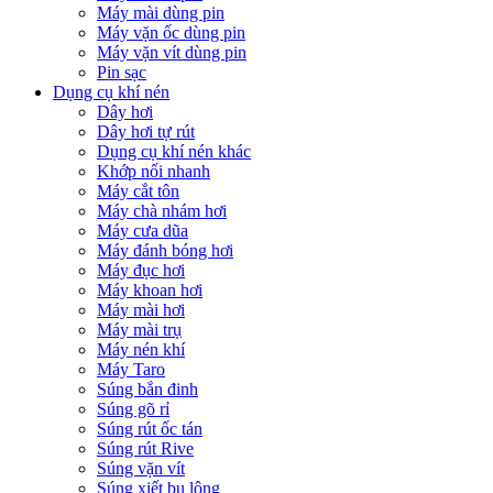
Máy mài dùng pin
Máy vặn ốc dùng pin
Máy vặn vít dùng pin
Pin sạc
Dụng cụ khí nén
Dây hơi
Dây hơi tự rút
Dụng cụ khí nén khác
Khớp nối nhanh
Máy cắt tôn
Máy chà nhám hơi
Máy cưa dũa
Máy đánh bóng hơi
Máy đục hơi
Máy khoan hơi
Máy mài hơi
Máy mài trụ
Máy nén khí
Máy Taro
Súng bắn đinh
Súng gõ rỉ
Súng rút ốc tán
Súng rút Rive
Súng vặn vít
Súng xiết bu lông