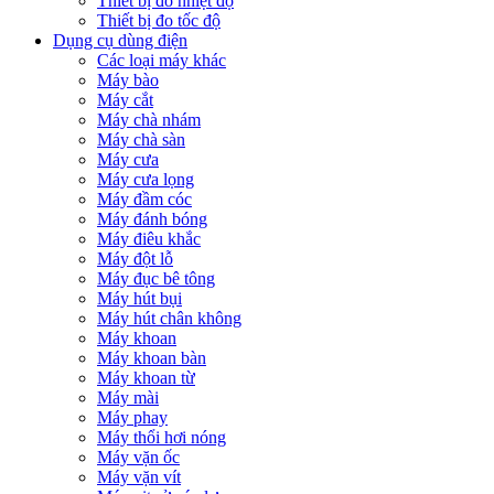
Thiết bị đo nhiệt độ
Thiết bị đo tốc độ
Dụng cụ dùng điện
Các loại máy khác
Máy bào
Máy cắt
Máy chà nhám
Máy chà sàn
Máy cưa
Máy cưa lọng
Máy đầm cóc
Máy đánh bóng
Máy điêu khắc
Máy đột lỗ
Máy đục bê tông
Máy hút bụi
Máy hút chân không
Máy khoan
Máy khoan bàn
Máy khoan từ
Máy mài
Máy phay
Máy thổi hơi nóng
Máy vặn ốc
Máy vặn vít