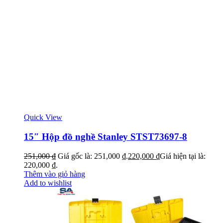
Quick View
15″ Hộp đồ nghề Stanley STST73697-8
251,000
₫
Giá gốc là: 251,000 ₫.
220,000
₫
Giá hiện tại là:
220,000 ₫.
Thêm vào giỏ hàng
Add to wishlist