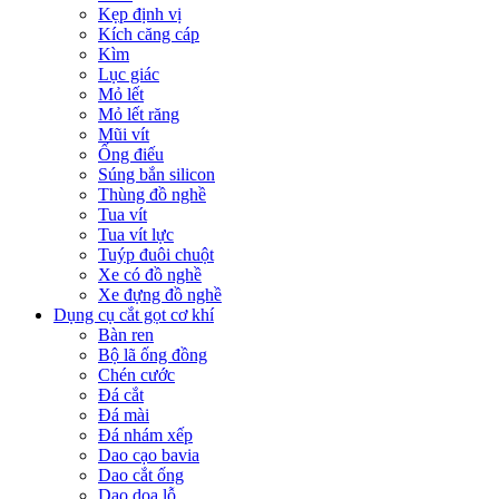
Kẹp định vị
Kích căng cáp
Kìm
Lục giác
Mỏ lết
Mỏ lết răng
Mũi vít
Ống điếu
Súng bắn silicon
Thùng đồ nghề
Tua vít
Tua vít lực
Tuýp đuôi chuột
Xe có đồ nghề
Xe đựng đồ nghề
Dụng cụ cắt gọt cơ khí
Bàn ren
Bộ lã ống đồng
Chén cước
Đá cắt
Đá mài
Đá nhám xếp
Dao cạo bavia
Dao cắt ống
Dao doa lỗ