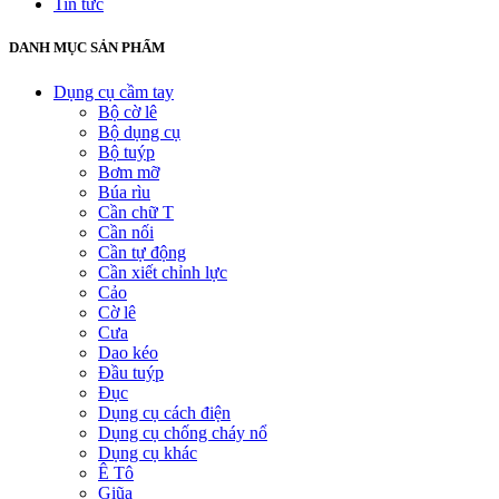
Tin tức
DANH MỤC SẢN PHẨM
Dụng cụ cầm tay
Bộ cờ lê
Bộ dụng cụ
Bộ tuýp
Bơm mỡ
Búa rìu
Cần chữ T
Cần nối
Cần tự động
Cần xiết chỉnh lực
Cảo
Cờ lê
Cưa
Dao kéo
Đầu tuýp
Đục
Dụng cụ cách điện
Dụng cụ chống cháy nổ
Dụng cụ khác
Ê Tô
Giũa