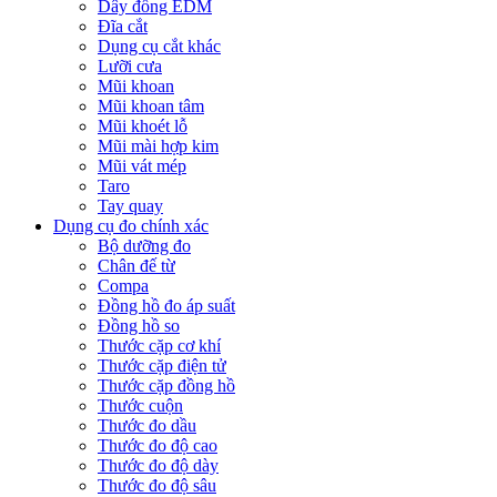
Dây đồng EDM
Đĩa cắt
Dụng cụ cắt khác
Lưỡi cưa
Mũi khoan
Mũi khoan tâm
Mũi khoét lỗ
Mũi mài hợp kim
Mũi vát mép
Taro
Tay quay
Dụng cụ đo chính xác
Bộ dưỡng đo
Chân đế từ
Compa
Đồng hồ đo áp suất
Đồng hồ so
Thước cặp cơ khí
Thước cặp điện tử
Thước cặp đồng hồ
Thước cuộn
Thước đo dầu
Thước đo độ cao
Thước đo độ dày
Thước đo độ sâu