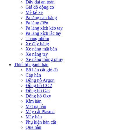
Dây đai an toàn
Giá đỡ động cơ
Mễ kê xe
Pa lăng cân bằng
Pa lăng điện
Pa lăng xích kéo tay
Pa lăng xích lắc tay
Thang nhôm
Xe đẩy hàng
Xe nâng mặt bàn
Xe nâng tay
Xe nâng thùng phuy
Thiết bị ngành hàn
Bộ hàn cắt gió đá
Cáp hàn
Đồng hồ Argon
Đồng hồ CO2
Đồng hồ Gas
Đồng hồ Oxy
Kìm hàn
Mặt nạ hàn
Máy cắt Plasma
Máy hàn
Phụ kiện hàn cắt
Que hàn