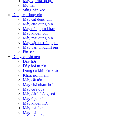
Máy xịt rửa áp lực
Mỏ hàn
Súng bắn keo
Dụng cụ dùng pin
Máy cắt dùng pin
Máy cưa dùng pin
Máy dùng pin khác
Máy khoan pin
Máy mài dùng pin
Máy vặn ốc dùng pin
Máy vặn vít dùng pin
Pin sạc
Dụng cụ khí nén
Dây hơi
Dây hơi tự rút
Dụng cụ khí nén khác
Khớp nối nhanh
Máy cắt tôn
Máy chà nhám hơi
Máy cưa dũa
Máy đánh bóng hơi
Máy đục hơi
Máy khoan hơi
Máy mài hơi
Máy mài trụ