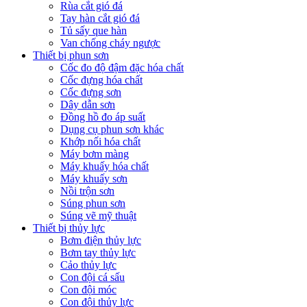
Rùa cắt gió đá
Tay hàn cắt gió đá
Tủ sấy que hàn
Van chống cháy ngược
Thiết bị phun sơn
Cốc đo độ đậm đặc hóa chất
Cốc đựng hóa chất
Cốc đựng sơn
Dây dẫn sơn
Đồng hồ đo áp suất
Dụng cụ phun sơn khác
Khớp nối hóa chất
Máy bơm màng
Máy khuấy hóa chất
Máy khuấy sơn
Nồi trộn sơn
Súng phun sơn
Súng vẽ mỹ thuật
Thiết bị thủy lực
Bơm điện thủy lực
Bơm tay thủy lực
Cảo thủy lực
Con đội cá sấu
Con đội móc
Con đội thủy lực