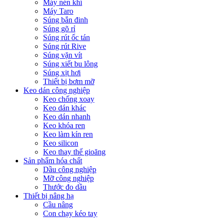
Máy nén khí
Máy Taro
Súng bắn đinh
Súng gõ rỉ
Súng rút ốc tán
Súng rút Rive
Súng vặn vít
Súng xiết bu lông
Súng xịt hơi
Thiết bị bơm mỡ
Keo dán công nghiệp
Keo chống xoay
Keo dán khác
Keo dán nhanh
Keo khóa ren
Keo làm kín ren
Keo silicon
Keo thay thế gioăng
Sản phẩm hóa chất
Dầu công nghiệp
Mỡ công nghiệp
Thước đo dầu
Thiết bị nâng hạ
Cầu nâng
Con chạy kéo tay