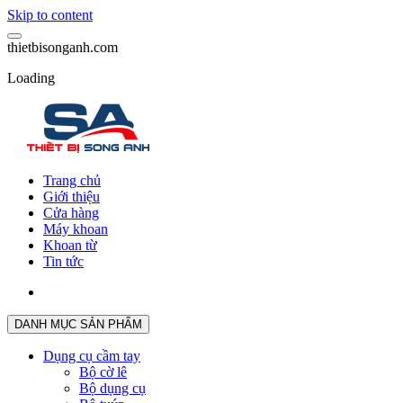
Skip to content
t
h
i
e
t
b
i
s
o
n
g
a
n
h
.
c
o
m
Loading
Trang chủ
Giới thiệu
Cửa hàng
Máy khoan
Khoan từ
Tin tức
DANH MỤC SẢN PHẨM
Dụng cụ cầm tay
Bộ cờ lê
Bộ dụng cụ