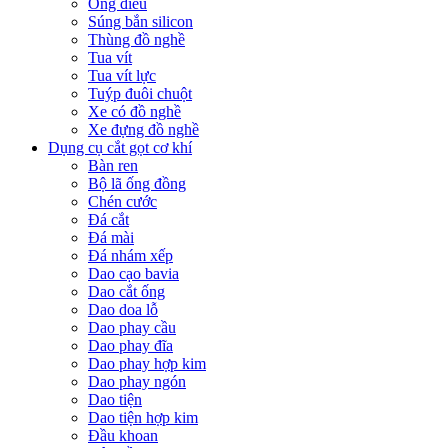
Ống điếu
Súng bắn silicon
Thùng đồ nghề
Tua vít
Tua vít lực
Tuýp đuôi chuột
Xe có đồ nghề
Xe đựng đồ nghề
Dụng cụ cắt gọt cơ khí
Bàn ren
Bộ lã ống đồng
Chén cước
Đá cắt
Đá mài
Đá nhám xếp
Dao cạo bavia
Dao cắt ống
Dao doa lỗ
Dao phay cầu
Dao phay đĩa
Dao phay hợp kim
Dao phay ngón
Dao tiện
Dao tiện hợp kim
Đầu khoan