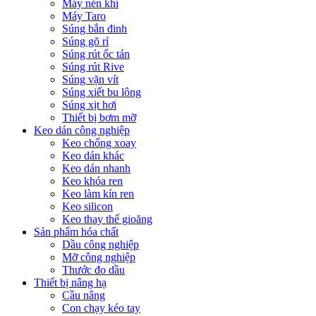
Máy nén khí
Máy Taro
Súng bắn đinh
Súng gõ rỉ
Súng rút ốc tán
Súng rút Rive
Súng vặn vít
Súng xiết bu lông
Súng xịt hơi
Thiết bị bơm mỡ
Keo dán công nghiệp
Keo chống xoay
Keo dán khác
Keo dán nhanh
Keo khóa ren
Keo làm kín ren
Keo silicon
Keo thay thế gioăng
Sản phẩm hóa chất
Dầu công nghiệp
Mỡ công nghiệp
Thước đo dầu
Thiết bị nâng hạ
Cầu nâng
Con chạy kéo tay