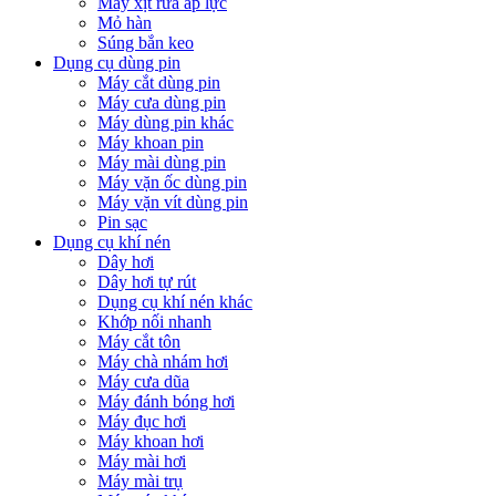
Máy xịt rửa áp lực
Mỏ hàn
Súng bắn keo
Dụng cụ dùng pin
Máy cắt dùng pin
Máy cưa dùng pin
Máy dùng pin khác
Máy khoan pin
Máy mài dùng pin
Máy vặn ốc dùng pin
Máy vặn vít dùng pin
Pin sạc
Dụng cụ khí nén
Dây hơi
Dây hơi tự rút
Dụng cụ khí nén khác
Khớp nối nhanh
Máy cắt tôn
Máy chà nhám hơi
Máy cưa dũa
Máy đánh bóng hơi
Máy đục hơi
Máy khoan hơi
Máy mài hơi
Máy mài trụ