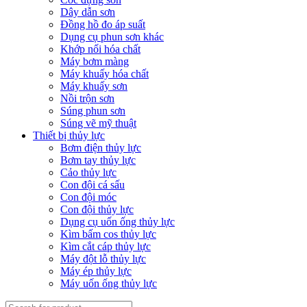
Dây dẫn sơn
Đồng hồ đo áp suất
Dụng cụ phun sơn khác
Khớp nối hóa chất
Máy bơm màng
Máy khuấy hóa chất
Máy khuấy sơn
Nồi trộn sơn
Súng phun sơn
Súng vẽ mỹ thuật
Thiết bị thủy lực
Bơm điện thủy lực
Bơm tay thủy lực
Cảo thủy lực
Con đội cá sấu
Con đội móc
Con đội thủy lực
Dụng cụ uốn ống thủy lực
Kìm bấm cos thủy lực
Kìm cắt cáp thủy lực
Máy đột lỗ thủy lực
Máy ép thủy lực
Máy uốn ống thủy lực