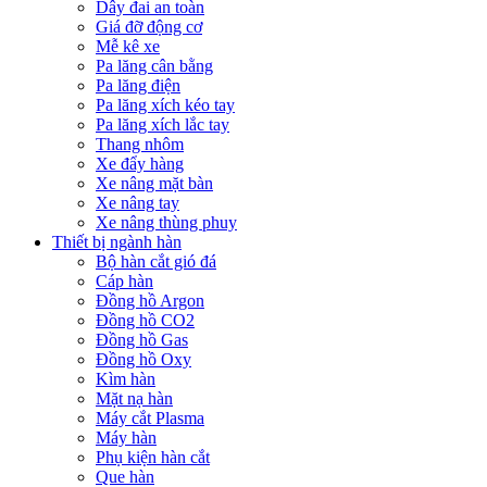
Dây đai an toàn
Giá đỡ động cơ
Mễ kê xe
Pa lăng cân bằng
Pa lăng điện
Pa lăng xích kéo tay
Pa lăng xích lắc tay
Thang nhôm
Xe đẩy hàng
Xe nâng mặt bàn
Xe nâng tay
Xe nâng thùng phuy
Thiết bị ngành hàn
Bộ hàn cắt gió đá
Cáp hàn
Đồng hồ Argon
Đồng hồ CO2
Đồng hồ Gas
Đồng hồ Oxy
Kìm hàn
Mặt nạ hàn
Máy cắt Plasma
Máy hàn
Phụ kiện hàn cắt
Que hàn