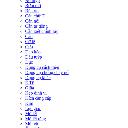
Bộ tuýp
Bơm mỡ
Búa rìu
Cần chữ T
Cần nối
Cần tự động
Cần xiết chỉnh lực
Cảo
Cờ lê
Cưa
Dao kéo
Đầu tuýp
Đục
Dụng cụ cách điện
Dụng cụ chống cháy nổ
Dụng cụ khác
Ê Tô
Giũa
Kẹp định vị
Kích căng cáp
Kìm
Lục giác
Mỏ lết
Mỏ lết răng
Mũi vít