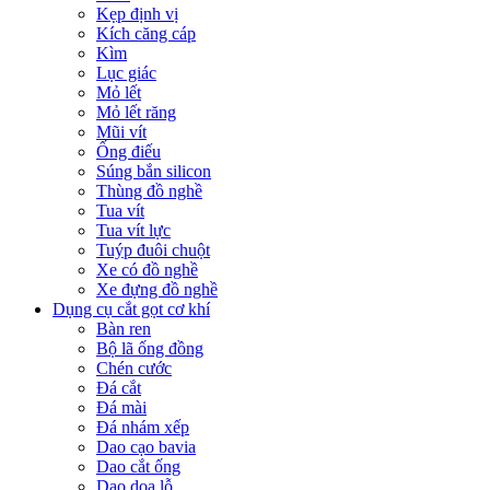
Kẹp định vị
Kích căng cáp
Kìm
Lục giác
Mỏ lết
Mỏ lết răng
Mũi vít
Ống điếu
Súng bắn silicon
Thùng đồ nghề
Tua vít
Tua vít lực
Tuýp đuôi chuột
Xe có đồ nghề
Xe đựng đồ nghề
Dụng cụ cắt gọt cơ khí
Bàn ren
Bộ lã ống đồng
Chén cước
Đá cắt
Đá mài
Đá nhám xếp
Dao cạo bavia
Dao cắt ống
Dao doa lỗ