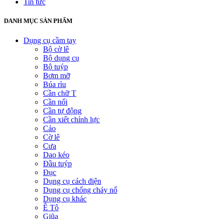
Tin tức
DANH MỤC SẢN PHẨM
Dụng cụ cầm tay
Bộ cờ lê
Bộ dụng cụ
Bộ tuýp
Bơm mỡ
Búa rìu
Cần chữ T
Cần nối
Cần tự động
Cần xiết chỉnh lực
Cảo
Cờ lê
Cưa
Dao kéo
Đầu tuýp
Đục
Dụng cụ cách điện
Dụng cụ chống cháy nổ
Dụng cụ khác
Ê Tô
Giũa