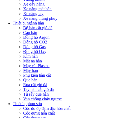
Xe đẩy hàng
Xe nâng mặt bàn
Xe nâng tay
Xe nâng thùng phuy
Thiết bị ngành hàn
Bộ hàn cắt gió đá
Cáp hàn
Đồng hồ Argon
Đồng hồ CO2
Đồng hồ Gas
Đồng hồ Oxy
Kìm hàn
Mặt nạ hàn
Máy cắt Plasma
Máy hàn
Phụ kiện hàn cắt
Que hàn
Rùa cắt gió đá
Tay hàn cắt gió đá
Tủ sấy que hàn
Van chống cháy ngược
Thiết bị phun sơn
Cốc đo độ đậm đặc hóa chất
Cốc đựng hóa chất
Cốc đựng sơn