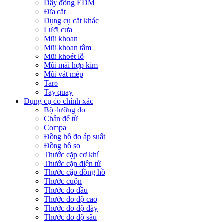
Dây đồng EDM
Đĩa cắt
Dụng cụ cắt khác
Lưỡi cưa
Mũi khoan
Mũi khoan tâm
Mũi khoét lỗ
Mũi mài hợp kim
Mũi vát mép
Taro
Tay quay
Dụng cụ đo chính xác
Bộ dưỡng đo
Chân đế từ
Compa
Đồng hồ đo áp suất
Đồng hồ so
Thước cặp cơ khí
Thước cặp điện tử
Thước cặp đồng hồ
Thước cuộn
Thước đo dầu
Thước đo độ cao
Thước đo độ dày
Thước đo độ sâu