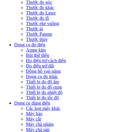
Thước đo góc
Thước đo khác
Thước đo Laser
Thước đo lỗ
Thước eke vuông
Thước lá
Thước Panme
Thước thủy
Dụng cụ đo điện
Ampe kìm
Bút thử điện
Đo điện trở cách điện
Đo điện trở đất
Đồng hồ vạn năng
Dụng cụ đo khác
Thiết bị đo độ ẩm
Thiết bị đo độ rung
Thiết bị đo nhiệt độ
Thiết bị đo tốc độ
Dụng cụ dùng điện
Các loại máy khác
Máy bào
Máy cắt
Máy chà nhám
Máy chà sàn