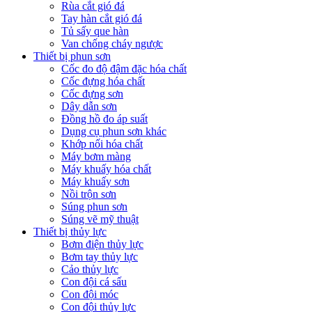
Rùa cắt gió đá
Tay hàn cắt gió đá
Tủ sấy que hàn
Van chống cháy ngược
Thiết bị phun sơn
Cốc đo độ đậm đặc hóa chất
Cốc đựng hóa chất
Cốc đựng sơn
Dây dẫn sơn
Đồng hồ đo áp suất
Dụng cụ phun sơn khác
Khớp nối hóa chất
Máy bơm màng
Máy khuấy hóa chất
Máy khuấy sơn
Nồi trộn sơn
Súng phun sơn
Súng vẽ mỹ thuật
Thiết bị thủy lực
Bơm điện thủy lực
Bơm tay thủy lực
Cảo thủy lực
Con đội cá sấu
Con đội móc
Con đội thủy lực