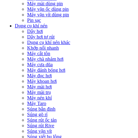
Máy mài dùng pin
Máy vặn ốc dùng pin
Máy vặn vít dùng pin
Pin sạc
Dụng cụ khí nén
Dây hơi
Dây hơi tự rút
Dụng cụ khí nén khác
Khớp nối nhanh
Máy cắt tôn
Máy chà nhám hơi
Máy cưa dũa
Máy đánh bóng hơi
Máy đục hơi
Máy khoan hơi
Máy mài hơi
Máy mài trụ
Máy nén khí
Máy Taro
Súng bắn đinh
Súng gõ rỉ
Súng rút ốc tán
Súng rút Rive
Súng vặn vít
Súng xiết bu lông