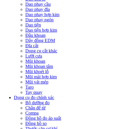
Dao phay cầu
Dao phay đĩa
Dao phay hợp kim
Dao phay ngón
Dao tiện
Dao tiện hợp kim
Đầu khoan
Dây đồng EDM
Đĩa cắt
Dụng cụ cắt khác
Lưỡi cưa
Mũi khoan
Mũi khoan tâm
Mũi khoét lỗ
Mũi mài hợp kim
Mũi vát mép
Taro
Tay quay
Dụng cụ đo chính xác
Bộ dưỡng đo
Chân đế từ
Compa
Đồng hồ đo áp suất
Đồng hồ so
Thước cặp cơ khí