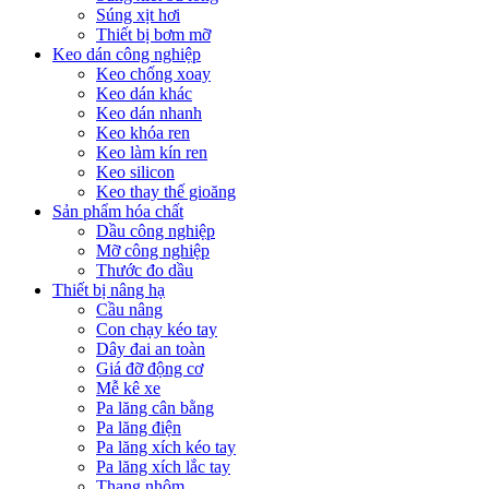
Súng xịt hơi
Thiết bị bơm mỡ
Keo dán công nghiệp
Keo chống xoay
Keo dán khác
Keo dán nhanh
Keo khóa ren
Keo làm kín ren
Keo silicon
Keo thay thế gioăng
Sản phẩm hóa chất
Dầu công nghiệp
Mỡ công nghiệp
Thước đo dầu
Thiết bị nâng hạ
Cầu nâng
Con chạy kéo tay
Dây đai an toàn
Giá đỡ động cơ
Mễ kê xe
Pa lăng cân bằng
Pa lăng điện
Pa lăng xích kéo tay
Pa lăng xích lắc tay
Thang nhôm