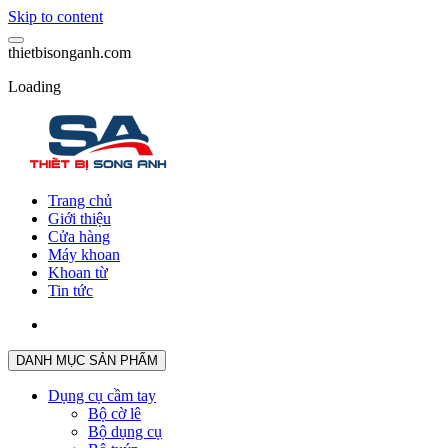
Skip to content
t
h
i
e
t
b
i
s
o
n
g
a
n
h
.
c
o
m
Loading
Trang chủ
Giới thiệu
Cửa hàng
Máy khoan
Khoan từ
Tin tức
DANH MỤC SẢN PHẨM
Dụng cụ cầm tay
Bộ cờ lê
Bộ dụng cụ