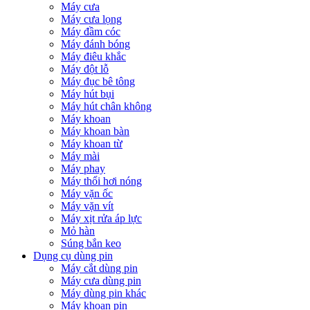
Máy cưa
Máy cưa lọng
Máy đầm cóc
Máy đánh bóng
Máy điêu khắc
Máy đột lỗ
Máy đục bê tông
Máy hút bụi
Máy hút chân không
Máy khoan
Máy khoan bàn
Máy khoan từ
Máy mài
Máy phay
Máy thổi hơi nóng
Máy vặn ốc
Máy vặn vít
Máy xịt rửa áp lực
Mỏ hàn
Súng bắn keo
Dụng cụ dùng pin
Máy cắt dùng pin
Máy cưa dùng pin
Máy dùng pin khác
Máy khoan pin