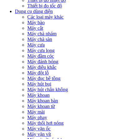
Thiết bị đo nhiệt độ
Thiết bị đo tốc độ
Dụng cụ dùng điện
Các loại máy khác
Máy bào
Máy cắt
Máy chà nhám
Máy chà sàn
Máy cưa
Máy cưa lọng
Máy đầm cóc
Máy đánh bóng
Máy điêu khắc
Máy đột lỗ
Máy đục bê tông
Máy hút bụi
Máy hút chân không
Máy khoan
Máy khoan bàn
Máy khoan từ
Máy mài
Máy phay
Máy thổi hơi nóng
Máy vặn ốc
Máy vặn vít