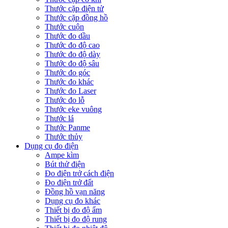
Thước cặp điện tử
Thước cặp đồng hồ
Thước cuộn
Thước đo dầu
Thước đo độ cao
Thước đo độ dày
Thước đo độ sâu
Thước đo góc
Thước đo khác
Thước đo Laser
Thước đo lỗ
Thước eke vuông
Thước lá
Thước Panme
Thước thủy
Dụng cụ đo điện
Ampe kìm
Bút thử điện
Đo điện trở cách điện
Đo điện trở đất
Đồng hồ vạn năng
Dụng cụ đo khác
Thiết bị đo độ ẩm
Thiết bị đo độ rung