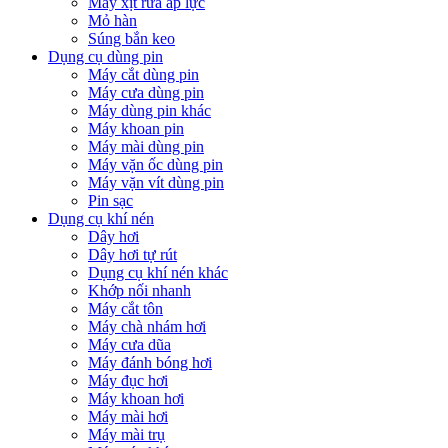
Máy xịt rửa áp lực
Mỏ hàn
Súng bắn keo
Dụng cụ dùng pin
Máy cắt dùng pin
Máy cưa dùng pin
Máy dùng pin khác
Máy khoan pin
Máy mài dùng pin
Máy vặn ốc dùng pin
Máy vặn vít dùng pin
Pin sạc
Dụng cụ khí nén
Dây hơi
Dây hơi tự rút
Dụng cụ khí nén khác
Khớp nối nhanh
Máy cắt tôn
Máy chà nhám hơi
Máy cưa dũa
Máy đánh bóng hơi
Máy đục hơi
Máy khoan hơi
Máy mài hơi
Máy mài trụ