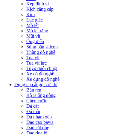
Kẹp định vị
Kích căng cáp
Kìm
Lục giác
Mỏ lết
Mỏ lết răng
Mũi vít
Ống điếu
Súng bắn silicon
Thùng đồ nghề
Tua vít
Tua vít lực
Tuýp đuôi chuột
Xe có đồ nghề
Xe đựng đồ nghề
Dụng cụ cắt gọt cơ khí
Bàn ren
Bộ lã ống đồng
Chén cước
Đá cắt
Đá mài
Đá nhám xếp
Dao cạo bavia
Dao cắt ống
Dao doa lỗ