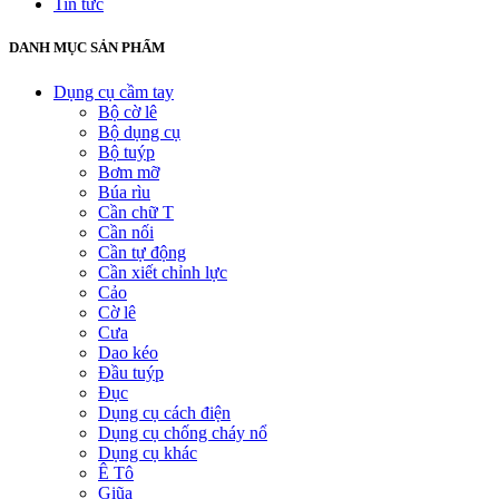
Tin tức
DANH MỤC SẢN PHẨM
Dụng cụ cầm tay
Bộ cờ lê
Bộ dụng cụ
Bộ tuýp
Bơm mỡ
Búa rìu
Cần chữ T
Cần nối
Cần tự động
Cần xiết chỉnh lực
Cảo
Cờ lê
Cưa
Dao kéo
Đầu tuýp
Đục
Dụng cụ cách điện
Dụng cụ chống cháy nổ
Dụng cụ khác
Ê Tô
Giũa