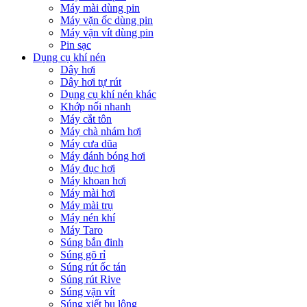
Máy mài dùng pin
Máy vặn ốc dùng pin
Máy vặn vít dùng pin
Pin sạc
Dụng cụ khí nén
Dây hơi
Dây hơi tự rút
Dụng cụ khí nén khác
Khớp nối nhanh
Máy cắt tôn
Máy chà nhám hơi
Máy cưa dũa
Máy đánh bóng hơi
Máy đục hơi
Máy khoan hơi
Máy mài hơi
Máy mài trụ
Máy nén khí
Máy Taro
Súng bắn đinh
Súng gõ rỉ
Súng rút ốc tán
Súng rút Rive
Súng vặn vít
Súng xiết bu lông