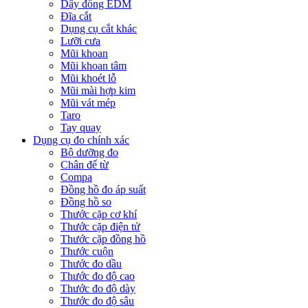
Dây đồng EDM
Đĩa cắt
Dụng cụ cắt khác
Lưỡi cưa
Mũi khoan
Mũi khoan tâm
Mũi khoét lỗ
Mũi mài hợp kim
Mũi vát mép
Taro
Tay quay
Dụng cụ đo chính xác
Bộ dưỡng đo
Chân đế từ
Compa
Đồng hồ đo áp suất
Đồng hồ so
Thước cặp cơ khí
Thước cặp điện tử
Thước cặp đồng hồ
Thước cuộn
Thước đo dầu
Thước đo độ cao
Thước đo độ dày
Thước đo độ sâu