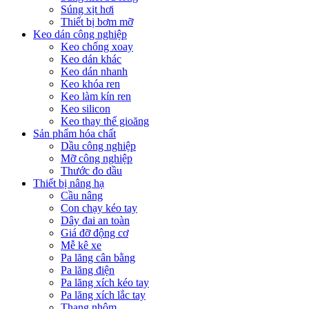
Súng xịt hơi
Thiết bị bơm mỡ
Keo dán công nghiệp
Keo chống xoay
Keo dán khác
Keo dán nhanh
Keo khóa ren
Keo làm kín ren
Keo silicon
Keo thay thế gioăng
Sản phẩm hóa chất
Dầu công nghiệp
Mỡ công nghiệp
Thước đo dầu
Thiết bị nâng hạ
Cầu nâng
Con chạy kéo tay
Dây đai an toàn
Giá đỡ động cơ
Mễ kê xe
Pa lăng cân bằng
Pa lăng điện
Pa lăng xích kéo tay
Pa lăng xích lắc tay
Thang nhôm