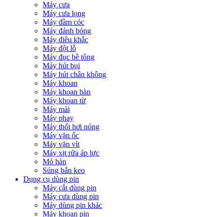
Máy cưa
Máy cưa lọng
Máy đầm cóc
Máy đánh bóng
Máy điêu khắc
Máy đột lỗ
Máy đục bê tông
Máy hút bụi
Máy hút chân không
Máy khoan
Máy khoan bàn
Máy khoan từ
Máy mài
Máy phay
Máy thổi hơi nóng
Máy vặn ốc
Máy vặn vít
Máy xịt rửa áp lực
Mỏ hàn
Súng bắn keo
Dụng cụ dùng pin
Máy cắt dùng pin
Máy cưa dùng pin
Máy dùng pin khác
Máy khoan pin