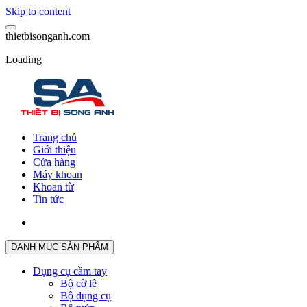
Skip to content
t
h
i
e
t
b
i
s
o
n
g
a
n
h
.
c
o
m
Loading
Trang chủ
Giới thiệu
Cửa hàng
Máy khoan
Khoan từ
Tin tức
DANH MỤC SẢN PHẨM
Dụng cụ cầm tay
Bộ cờ lê
Bộ dụng cụ