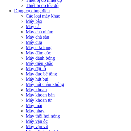
Thiết bị đo nhiệt độ
Thiết bị đo tốc độ
Dụng cụ dùng điện
Các loại máy khác
Máy bào
Máy cắt
Máy chà nhám
Máy chà sàn
Máy cưa
Máy cưa lọng
Máy đầm cóc
Máy đánh bóng
Máy điêu khắc
Máy đột lỗ
Máy đục bê tông
Máy hút bụi
Máy hút chân không
Máy khoan
Máy khoan bàn
Máy khoan từ
Máy mài
Máy phay
Máy thổi hơi nóng
Máy vặn ốc
Máy vặn vít