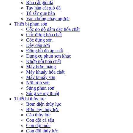
Rùa cắt gió đá
Tay hàn cắt gió đá
Tủ sấy que hàn
Van chống cháy ngược
Thiết bị phun sơn
Cốc đo độ đậm đặc hóa chất
Cốc đựng hóa chất
Cốc đựng sơn
Dây dẫn sơn
Đồng hồ đo áp suất
Dụng cụ phun sơn khác
Khớp nối hóa chất
Máy bơm màng
Máy khuấy hóa chất
Máy khuấy sơn
Nồi trộn sơn
Súng phun sơn
Súng vẽ mỹ thuật
Thiết bị thủy lực
Bơm điện thủy lực
Bơm tay thủy lực
Cảo thủy lực
Con đội cá sấu
Con đội móc
Con đội thủy lực