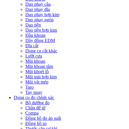
Dao phay cầu
Dao phay đĩa
Dao phay hợp kim
Dao phay ngón
Dao tiện
Dao tiện hợp kim
Đầu khoan
Dây đồng EDM
Đĩa cắt
Dụng cụ cắt khác
Lưỡi cưa
Mũi khoan
Mũi khoan tâm
Mũi khoét lỗ
Mũi mài hợp kim
Mũi vát mép
Taro
Tay quay
Dụng cụ đo chính xác
Bộ dưỡng đo
Chân đế từ
Compa
Đồng hồ đo áp suất
Đồng hồ so
Thước cặp cơ khí