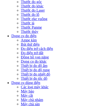
Thước đo góc
Thước đo khác
Thước đo Laser
Thước đo lỗ
Thước eke vuông
Thước lá
Thước Panme
Thước thủy
Dụng cụ đo điện
Ampe kìm
Bút thử điện
Đo điện trở cách điện
Đo điện trở đất
Đồng hồ vạn năng
Dụng cụ đo khác
Thiết bị đo độ ẩm
Thiết bị đo độ rung
Thiết bị đo nhiệt độ
Thiết bị đo tốc độ
Dụng cụ dùng điện
Các loại máy khác
Máy bào
Máy cắt
Máy chà nhám
Máy chà sàn