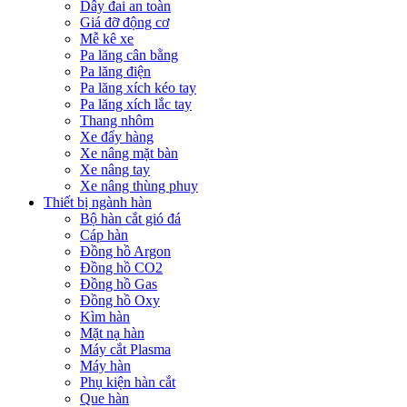
Dây đai an toàn
Giá đỡ động cơ
Mễ kê xe
Pa lăng cân bằng
Pa lăng điện
Pa lăng xích kéo tay
Pa lăng xích lắc tay
Thang nhôm
Xe đẩy hàng
Xe nâng mặt bàn
Xe nâng tay
Xe nâng thùng phuy
Thiết bị ngành hàn
Bộ hàn cắt gió đá
Cáp hàn
Đồng hồ Argon
Đồng hồ CO2
Đồng hồ Gas
Đồng hồ Oxy
Kìm hàn
Mặt nạ hàn
Máy cắt Plasma
Máy hàn
Phụ kiện hàn cắt
Que hàn