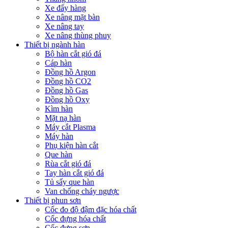
Xe đẩy hàng
Xe nâng mặt bàn
Xe nâng tay
Xe nâng thùng phuy
Thiết bị ngành hàn
Bộ hàn cắt gió đá
Cáp hàn
Đồng hồ Argon
Đồng hồ CO2
Đồng hồ Gas
Đồng hồ Oxy
Kìm hàn
Mặt nạ hàn
Máy cắt Plasma
Máy hàn
Phụ kiện hàn cắt
Que hàn
Rùa cắt gió đá
Tay hàn cắt gió đá
Tủ sấy que hàn
Van chống cháy ngược
Thiết bị phun sơn
Cốc đo độ đậm đặc hóa chất
Cốc đựng hóa chất
Cốc đựng sơn