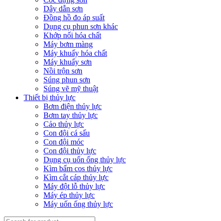
Dây dẫn sơn
Đồng hồ đo áp suất
Dụng cụ phun sơn khác
Khớp nối hóa chất
Máy bơm màng
Máy khuấy hóa chất
Máy khuấy sơn
Nồi trộn sơn
Súng phun sơn
Súng vẽ mỹ thuật
Thiết bị thủy lực
Bơm điện thủy lực
Bơm tay thủy lực
Cảo thủy lực
Con đội cá sấu
Con đội móc
Con đội thủy lực
Dụng cụ uốn ống thủy lực
Kìm bấm cos thủy lực
Kìm cắt cáp thủy lực
Máy đột lỗ thủy lực
Máy ép thủy lực
Máy uốn ống thủy lực