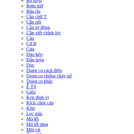
Bộ tuýp
Bơm mỡ
Búa rìu
Cần chữ T
Cần nối
Cần tự động
Cần xiết chỉnh lực
Cảo
Cờ lê
Cưa
Dao kéo
Đầu tuýp
Đục
Dụng cụ cách điện
Dụng cụ chống cháy nổ
Dụng cụ khác
Ê Tô
Giũa
Kẹp định vị
Kích căng cáp
Kìm
Lục giác
Mỏ lết
Mỏ lết răng
Mũi vít