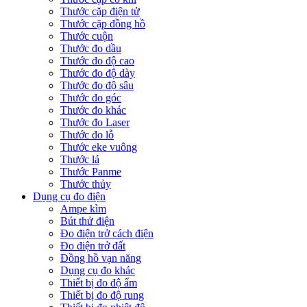
Thước cặp điện tử
Thước cặp đồng hồ
Thước cuộn
Thước đo dầu
Thước đo độ cao
Thước đo độ dày
Thước đo độ sâu
Thước đo góc
Thước đo khác
Thước đo Laser
Thước đo lỗ
Thước eke vuông
Thước lá
Thước Panme
Thước thủy
Dụng cụ đo điện
Ampe kìm
Bút thử điện
Đo điện trở cách điện
Đo điện trở đất
Đồng hồ vạn năng
Dụng cụ đo khác
Thiết bị đo độ ẩm
Thiết bị đo độ rung