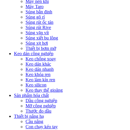
Máy nén khí
Máy Taro
Súng bắn đinh
Súng gõ rỉ
Súng rút ốc tán
Súng rút Rive
Súng vặn vít
Súng xiết bu lông
Súng xịt hơi
Thiết bị bơm mỡ
Keo dán công nghiệp
Keo chống xoay
Keo dán khác
Keo dán nhanh
Keo khóa ren
Keo làm kín ren
Keo silicon
Keo thay thế gioăng
Sản phẩm hóa chất
Dầu công nghiệp
Mỡ công nghiệp
Thước đo dầu
Thiết bị nâng hạ
Cầu nâng
Con chạy kéo tay