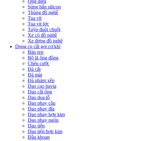
Ống điếu
Súng bắn silicon
Thùng đồ nghề
Tua vít
Tua vít lực
Tuýp đuôi chuột
Xe có đồ nghề
Xe đựng đồ nghề
Dụng cụ cắt gọt cơ khí
Bàn ren
Bộ lã ống đồng
Chén cước
Đá cắt
Đá mài
Đá nhám xếp
Dao cạo bavia
Dao cắt ống
Dao doa lỗ
Dao phay cầu
Dao phay đĩa
Dao phay hợp kim
Dao phay ngón
Dao tiện
Dao tiện hợp kim
Đầu khoan