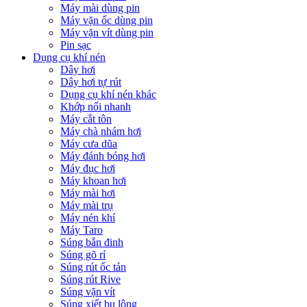
Máy mài dùng pin
Máy vặn ốc dùng pin
Máy vặn vít dùng pin
Pin sạc
Dụng cụ khí nén
Dây hơi
Dây hơi tự rút
Dụng cụ khí nén khác
Khớp nối nhanh
Máy cắt tôn
Máy chà nhám hơi
Máy cưa dũa
Máy đánh bóng hơi
Máy đục hơi
Máy khoan hơi
Máy mài hơi
Máy mài trụ
Máy nén khí
Máy Taro
Súng bắn đinh
Súng gõ rỉ
Súng rút ốc tán
Súng rút Rive
Súng vặn vít
Súng xiết bu lông