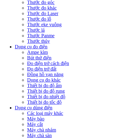
Thước đo góc
Thước đo khác
Thước đo Laser
Thước đo lỗ
Thước eke vuông
Thước lá
Thước Panme
Thước thủy
Dụng cụ đo điện
Ampe kìm
Bút thử điện
Đo điện trở cách điện
Đo điện trở đất
Đồng hồ vạn năng
Dụng cụ đo khác
Thiết bị đo độ ẩm
Thiết bị đo độ rung
Thiết bị đo nhiệt độ
Thiết bị đo tốc độ
Dụng cụ dùng điện
Các loại máy khác
Máy bào
Máy cắt
Máy chà nhám
Máy chà sàn