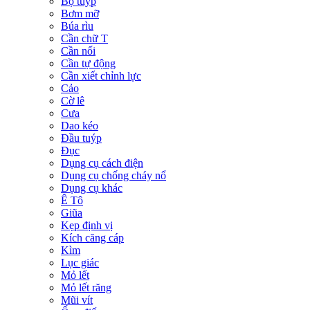
Bộ tuýp
Bơm mỡ
Búa rìu
Cần chữ T
Cần nối
Cần tự động
Cần xiết chỉnh lực
Cảo
Cờ lê
Cưa
Dao kéo
Đầu tuýp
Đục
Dụng cụ cách điện
Dụng cụ chống cháy nổ
Dụng cụ khác
Ê Tô
Giũa
Kẹp định vị
Kích căng cáp
Kìm
Lục giác
Mỏ lết
Mỏ lết răng
Mũi vít