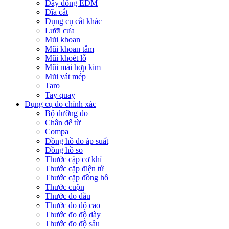
Dây đồng EDM
Đĩa cắt
Dụng cụ cắt khác
Lưỡi cưa
Mũi khoan
Mũi khoan tâm
Mũi khoét lỗ
Mũi mài hợp kim
Mũi vát mép
Taro
Tay quay
Dụng cụ đo chính xác
Bộ dưỡng đo
Chân đế từ
Compa
Đồng hồ đo áp suất
Đồng hồ so
Thước cặp cơ khí
Thước cặp điện tử
Thước cặp đồng hồ
Thước cuộn
Thước đo dầu
Thước đo độ cao
Thước đo độ dày
Thước đo độ sâu