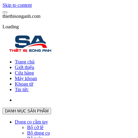
Skip to content
t
h
i
e
t
b
i
s
o
n
g
a
n
h
.
c
o
m
Loading
Trang chủ
Giới thiệu
Cửa hàng
Máy khoan
Khoan từ
Tin tức
DANH MỤC SẢN PHẨM
Dụng cụ cầm tay
Bộ cờ lê
Bộ dụng cụ