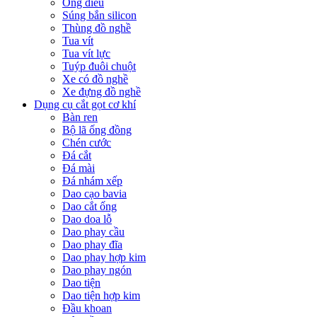
Ống điếu
Súng bắn silicon
Thùng đồ nghề
Tua vít
Tua vít lực
Tuýp đuôi chuột
Xe có đồ nghề
Xe đựng đồ nghề
Dụng cụ cắt gọt cơ khí
Bàn ren
Bộ lã ống đồng
Chén cước
Đá cắt
Đá mài
Đá nhám xếp
Dao cạo bavia
Dao cắt ống
Dao doa lỗ
Dao phay cầu
Dao phay đĩa
Dao phay hợp kim
Dao phay ngón
Dao tiện
Dao tiện hợp kim
Đầu khoan