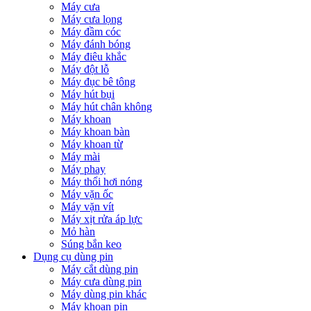
Máy cưa
Máy cưa lọng
Máy đầm cóc
Máy đánh bóng
Máy điêu khắc
Máy đột lỗ
Máy đục bê tông
Máy hút bụi
Máy hút chân không
Máy khoan
Máy khoan bàn
Máy khoan từ
Máy mài
Máy phay
Máy thổi hơi nóng
Máy vặn ốc
Máy vặn vít
Máy xịt rửa áp lực
Mỏ hàn
Súng bắn keo
Dụng cụ dùng pin
Máy cắt dùng pin
Máy cưa dùng pin
Máy dùng pin khác
Máy khoan pin