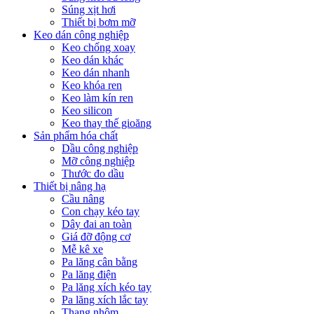
Súng xịt hơi
Thiết bị bơm mỡ
Keo dán công nghiệp
Keo chống xoay
Keo dán khác
Keo dán nhanh
Keo khóa ren
Keo làm kín ren
Keo silicon
Keo thay thế gioăng
Sản phẩm hóa chất
Dầu công nghiệp
Mỡ công nghiệp
Thước đo dầu
Thiết bị nâng hạ
Cầu nâng
Con chạy kéo tay
Dây đai an toàn
Giá đỡ động cơ
Mễ kê xe
Pa lăng cân bằng
Pa lăng điện
Pa lăng xích kéo tay
Pa lăng xích lắc tay
Thang nhôm