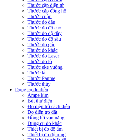
Thước cặp điện tử
Thước cặp đồng hồ
Thước cuộn
Thước đo dầu
Thước đo độ cao
Thước đo độ dày
Thước đo độ sâu
Thước đo góc
Thước đo khác
Thước đo Laser
Thước đo lỗ
Thước eke vuông
Thước lá
Thước Panme
Thước thủy
Dụng cụ đo điện
Ampe kìm
Bút thử điện
Đo điện trở cách điện
Đo điện trở đất
Đồng hồ vạn năng
Dụng cụ đo khác
Thiết bị đo độ ẩm
Thiết bị đo độ rung