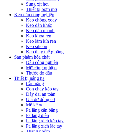
Súng xịt hơi
Thiết bị bơm mỡ
Keo dán công nghiệp
Keo chống xoay
Keo dán khác
Keo dán nhanh
Keo khóa ren
Keo làm kín ren
Keo silicon
Keo thay thế gioăng
Sản phẩm hóa chất
Dầu công nghiệp
Mỡ công nghiệp
Thước đo dầu
Thiết bị nâng hạ
Cầu nâng
Con chạy kéo tay
Dây đai an toàn
Giá đỡ động cơ
Mễ kê xe
Pa lăng cân bằng
Pa lăng điện
Pa lăng xích kéo tay
Pa lăng xích lắc tay
Thang nhôm