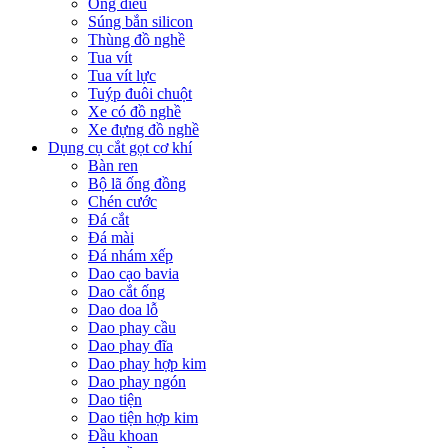
Ống điếu
Súng bắn silicon
Thùng đồ nghề
Tua vít
Tua vít lực
Tuýp đuôi chuột
Xe có đồ nghề
Xe đựng đồ nghề
Dụng cụ cắt gọt cơ khí
Bàn ren
Bộ lã ống đồng
Chén cước
Đá cắt
Đá mài
Đá nhám xếp
Dao cạo bavia
Dao cắt ống
Dao doa lỗ
Dao phay cầu
Dao phay đĩa
Dao phay hợp kim
Dao phay ngón
Dao tiện
Dao tiện hợp kim
Đầu khoan