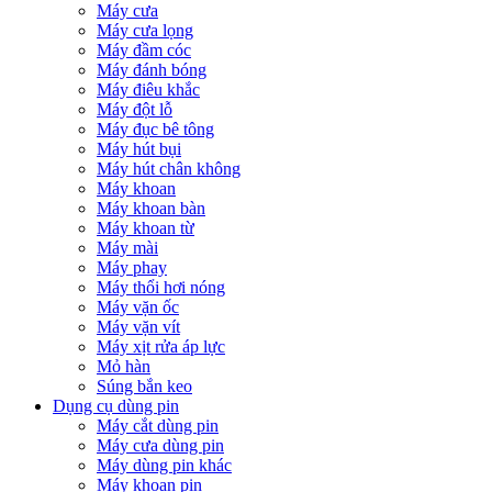
Máy cưa
Máy cưa lọng
Máy đầm cóc
Máy đánh bóng
Máy điêu khắc
Máy đột lỗ
Máy đục bê tông
Máy hút bụi
Máy hút chân không
Máy khoan
Máy khoan bàn
Máy khoan từ
Máy mài
Máy phay
Máy thổi hơi nóng
Máy vặn ốc
Máy vặn vít
Máy xịt rửa áp lực
Mỏ hàn
Súng bắn keo
Dụng cụ dùng pin
Máy cắt dùng pin
Máy cưa dùng pin
Máy dùng pin khác
Máy khoan pin