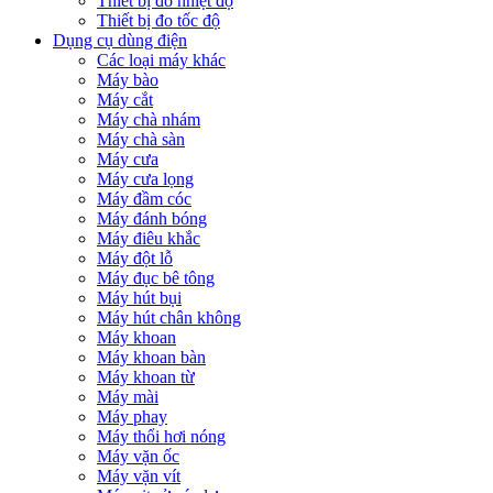
Thiết bị đo nhiệt độ
Thiết bị đo tốc độ
Dụng cụ dùng điện
Các loại máy khác
Máy bào
Máy cắt
Máy chà nhám
Máy chà sàn
Máy cưa
Máy cưa lọng
Máy đầm cóc
Máy đánh bóng
Máy điêu khắc
Máy đột lỗ
Máy đục bê tông
Máy hút bụi
Máy hút chân không
Máy khoan
Máy khoan bàn
Máy khoan từ
Máy mài
Máy phay
Máy thổi hơi nóng
Máy vặn ốc
Máy vặn vít