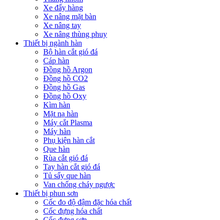
Xe đẩy hàng
Xe nâng mặt bàn
Xe nâng tay
Xe nâng thùng phuy
Thiết bị ngành hàn
Bộ hàn cắt gió đá
Cáp hàn
Đồng hồ Argon
Đồng hồ CO2
Đồng hồ Gas
Đồng hồ Oxy
Kìm hàn
Mặt nạ hàn
Máy cắt Plasma
Máy hàn
Phụ kiện hàn cắt
Que hàn
Rùa cắt gió đá
Tay hàn cắt gió đá
Tủ sấy que hàn
Van chống cháy ngược
Thiết bị phun sơn
Cốc đo độ đậm đặc hóa chất
Cốc đựng hóa chất
Cốc đựng sơn