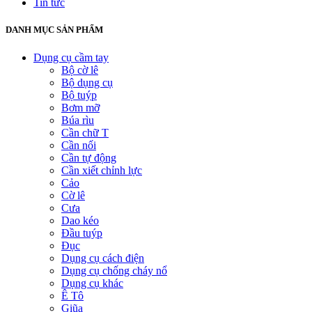
Tin tức
DANH MỤC SẢN PHẨM
Dụng cụ cầm tay
Bộ cờ lê
Bộ dụng cụ
Bộ tuýp
Bơm mỡ
Búa rìu
Cần chữ T
Cần nối
Cần tự động
Cần xiết chỉnh lực
Cảo
Cờ lê
Cưa
Dao kéo
Đầu tuýp
Đục
Dụng cụ cách điện
Dụng cụ chống cháy nổ
Dụng cụ khác
Ê Tô
Giũa