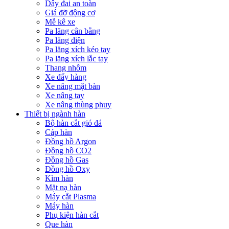
Dây đai an toàn
Giá đỡ động cơ
Mễ kê xe
Pa lăng cân bằng
Pa lăng điện
Pa lăng xích kéo tay
Pa lăng xích lắc tay
Thang nhôm
Xe đẩy hàng
Xe nâng mặt bàn
Xe nâng tay
Xe nâng thùng phuy
Thiết bị ngành hàn
Bộ hàn cắt gió đá
Cáp hàn
Đồng hồ Argon
Đồng hồ CO2
Đồng hồ Gas
Đồng hồ Oxy
Kìm hàn
Mặt nạ hàn
Máy cắt Plasma
Máy hàn
Phụ kiện hàn cắt
Que hàn