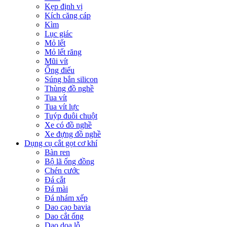
Kẹp định vị
Kích căng cáp
Kìm
Lục giác
Mỏ lết
Mỏ lết răng
Mũi vít
Ống điếu
Súng bắn silicon
Thùng đồ nghề
Tua vít
Tua vít lực
Tuýp đuôi chuột
Xe có đồ nghề
Xe đựng đồ nghề
Dụng cụ cắt gọt cơ khí
Bàn ren
Bộ lã ống đồng
Chén cước
Đá cắt
Đá mài
Đá nhám xếp
Dao cạo bavia
Dao cắt ống
Dao doa lỗ