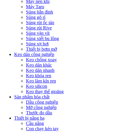
Máy nén khí
Máy Taro
Súng bắn đinh
Súng gõ rỉ
Súng rút ốc tán
Súng rút Rive
Súng vặn vít
Súng xiết bu lông
Súng xịt hơi
Thiết bị bơm mỡ
Keo dán công nghiệp
Keo chống xoay
Keo dán khác
Keo dán nhanh
Keo khóa ren
Keo làm kín ren
Keo silicon
Keo thay thế gioăng
Sản phẩm hóa chất
Dầu công nghiệp
Mỡ công nghiệp
Thước đo dầu
Thiết bị nâng hạ
Cầu nâng
Con chạy kéo tay