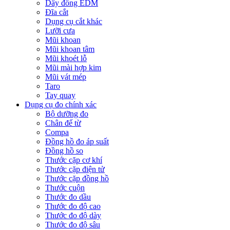
Dây đồng EDM
Đĩa cắt
Dụng cụ cắt khác
Lưỡi cưa
Mũi khoan
Mũi khoan tâm
Mũi khoét lỗ
Mũi mài hợp kim
Mũi vát mép
Taro
Tay quay
Dụng cụ đo chính xác
Bộ dưỡng đo
Chân đế từ
Compa
Đồng hồ đo áp suất
Đồng hồ so
Thước cặp cơ khí
Thước cặp điện tử
Thước cặp đồng hồ
Thước cuộn
Thước đo dầu
Thước đo độ cao
Thước đo độ dày
Thước đo độ sâu