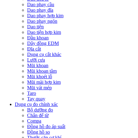
Dao phay cầu
Dao phay đĩa
Dao phay hợp kim
Dao phay ngón
Dao tiện
Dao tiện hợp kim
Đầu khoan
Dây đồng EDM
Đĩa cắt
Dụng cụ cắt khác
Lưỡi cưa
Mũi khoan
Mũi khoan tâm
Mũi khoét lỗ
Mũi mài hợp kim
Mũi vát mép
Taro
Tay quay
Dụng cụ đo chính xác
Bộ dưỡng đo
Chân đế từ
Compa
Đồng hồ đo áp suất
Đồng hồ so
Thước cặp cơ khí