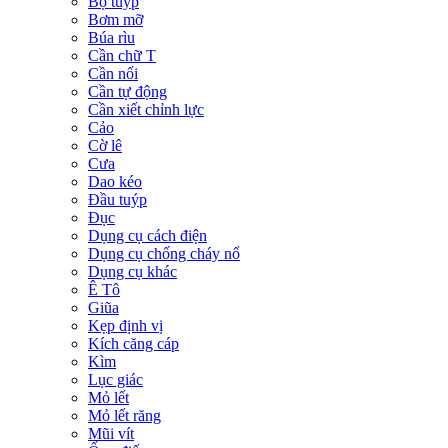
Bộ tuýp
Bơm mỡ
Búa rìu
Cần chữ T
Cần nối
Cần tự động
Cần xiết chỉnh lực
Cảo
Cờ lê
Cưa
Dao kéo
Đầu tuýp
Đục
Dụng cụ cách điện
Dụng cụ chống cháy nổ
Dụng cụ khác
Ê Tô
Giũa
Kẹp định vị
Kích căng cáp
Kìm
Lục giác
Mỏ lết
Mỏ lết răng
Mũi vít