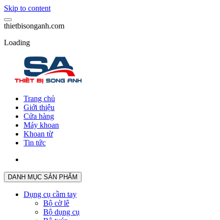
Skip to content
t
h
i
e
t
b
i
s
o
n
g
a
n
h
.
c
o
m
Loading
Trang chủ
Giới thiệu
Cửa hàng
Máy khoan
Khoan từ
Tin tức
DANH MỤC SẢN PHẨM
Dụng cụ cầm tay
Bộ cờ lê
Bộ dụng cụ