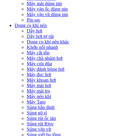
Máy mài dùng pin
Máy vặn ốc dùng pin
Máy vặn vít dùng pin
Pin sạc
Dụng cụ khí nén
Dây hơi
Dây hơi tự rút
Dụng cụ khí nén khác
Khớp nối nhanh
Máy cắt tôn
Máy chà nhám hơi
Máy cưa dũa
Máy đánh bóng hơi
Máy đục hơi
Máy khoan hơi
Máy mài hơi
Máy mài trụ
Máy nén khí
Máy Taro
Súng bắn đinh
Súng gõ rỉ
Súng rút ốc tán
Súng rút Rive
Súng vặn vít
Súng xiết bu lông