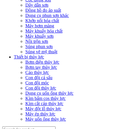
Dây dẫn sơn
Đồng hồ đo áp suất
Dụng cụ phun sơn khác
Khớp nối hóa chất
Máy bơm màng
Máy khuấy hóa chất
Máy khuấy sơn
Nồi trộn sơn
Súng phun sơn
Súng vẽ mỹ thuật
Thiết bị thủy lực
Bơm điện thủy lực
Bơm tay thủy lực
Cảo thủy lực
Con đội cá sấu
Con đội móc
Con đội thủy lực
Dụng cụ uốn ống thủy lực
Kìm bấm cos thủy lực
Kìm cắt cáp thủy lực
Máy đột lỗ thủy lực
Máy ép thủy lực
Máy uốn ống thủy lực