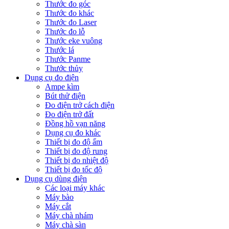
Thước đo góc
Thước đo khác
Thước đo Laser
Thước đo lỗ
Thước eke vuông
Thước lá
Thước Panme
Thước thủy
Dụng cụ đo điện
Ampe kìm
Bút thử điện
Đo điện trở cách điện
Đo điện trở đất
Đồng hồ vạn năng
Dụng cụ đo khác
Thiết bị đo độ ẩm
Thiết bị đo độ rung
Thiết bị đo nhiệt độ
Thiết bị đo tốc độ
Dụng cụ dùng điện
Các loại máy khác
Máy bào
Máy cắt
Máy chà nhám
Máy chà sàn