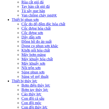
Rùa cắt gió đá
Tay hàn cắt gió đá
Tủ sấy que hàn
Van chống cháy ngược
Thiết bị phun sơn
Cốc đo độ đậm đặc hóa chất
Cốc đựng hóa chất
Cốc đựng sơn
Dây dẫn sơn
Đồng hồ đo áp suất
Dụng cụ phun sơn khác
Khớp nối hóa chất
Máy bơm màng
Máy khuấy hóa chất
Máy khuấy sơn
Nồi trộn sơn
Súng phun sơn
Súng vẽ mỹ thuật
Thiết bị thủy lực
Bơm điện thủy lực
Bơm tay thủy lực
Cảo thủy lực
Con đội cá sấu
Con đội móc
Con đội thủy lực