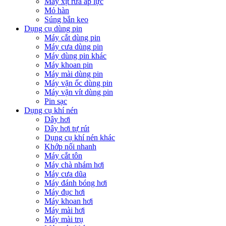
Máy xịt rửa áp lực
Mỏ hàn
Súng bắn keo
Dụng cụ dùng pin
Máy cắt dùng pin
Máy cưa dùng pin
Máy dùng pin khác
Máy khoan pin
Máy mài dùng pin
Máy vặn ốc dùng pin
Máy vặn vít dùng pin
Pin sạc
Dụng cụ khí nén
Dây hơi
Dây hơi tự rút
Dụng cụ khí nén khác
Khớp nối nhanh
Máy cắt tôn
Máy chà nhám hơi
Máy cưa dũa
Máy đánh bóng hơi
Máy đục hơi
Máy khoan hơi
Máy mài hơi
Máy mài trụ