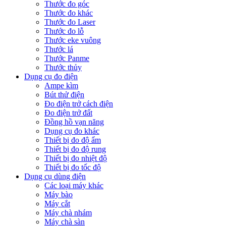
Thước đo góc
Thước đo khác
Thước đo Laser
Thước đo lỗ
Thước eke vuông
Thước lá
Thước Panme
Thước thủy
Dụng cụ đo điện
Ampe kìm
Bút thử điện
Đo điện trở cách điện
Đo điện trở đất
Đồng hồ vạn năng
Dụng cụ đo khác
Thiết bị đo độ ẩm
Thiết bị đo độ rung
Thiết bị đo nhiệt độ
Thiết bị đo tốc độ
Dụng cụ dùng điện
Các loại máy khác
Máy bào
Máy cắt
Máy chà nhám
Máy chà sàn