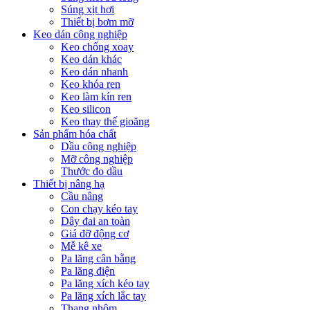
Súng xịt hơi
Thiết bị bơm mỡ
Keo dán công nghiệp
Keo chống xoay
Keo dán khác
Keo dán nhanh
Keo khóa ren
Keo làm kín ren
Keo silicon
Keo thay thế gioăng
Sản phẩm hóa chất
Dầu công nghiệp
Mỡ công nghiệp
Thước đo dầu
Thiết bị nâng hạ
Cầu nâng
Con chạy kéo tay
Dây đai an toàn
Giá đỡ động cơ
Mễ kê xe
Pa lăng cân bằng
Pa lăng điện
Pa lăng xích kéo tay
Pa lăng xích lắc tay
Thang nhôm