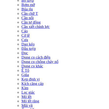
Bộ tuýp
Bơm mỡ
Búa rìu
Cần chữ T
Cần nối
Cần tự động
Cần xiết chỉnh lực
Cảo
Cờ lê
Cưa
Dao kéo
Đầu tuýp
Đục
Dụng cụ cách điện
Dụng cụ chống cháy nổ
Dụng cụ khác
Ê Tô
Giũa
Kẹp định vị
Kích căng cáp
Kìm
Lục giác
Mỏ lết
Mỏ lết răng
Mũi vít