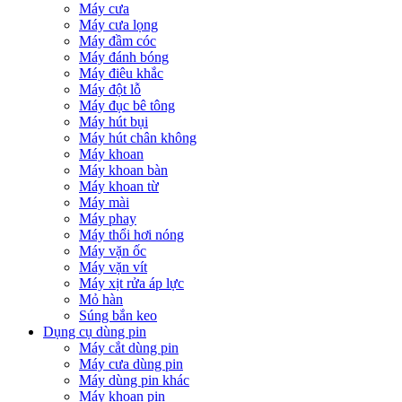
Máy cưa
Máy cưa lọng
Máy đầm cóc
Máy đánh bóng
Máy điêu khắc
Máy đột lỗ
Máy đục bê tông
Máy hút bụi
Máy hút chân không
Máy khoan
Máy khoan bàn
Máy khoan từ
Máy mài
Máy phay
Máy thổi hơi nóng
Máy vặn ốc
Máy vặn vít
Máy xịt rửa áp lực
Mỏ hàn
Súng bắn keo
Dụng cụ dùng pin
Máy cắt dùng pin
Máy cưa dùng pin
Máy dùng pin khác
Máy khoan pin