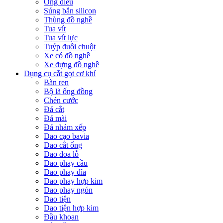
Ống điếu
Súng bắn silicon
Thùng đồ nghề
Tua vít
Tua vít lực
Tuýp đuôi chuột
Xe có đồ nghề
Xe đựng đồ nghề
Dụng cụ cắt gọt cơ khí
Bàn ren
Bộ lã ống đồng
Chén cước
Đá cắt
Đá mài
Đá nhám xếp
Dao cạo bavia
Dao cắt ống
Dao doa lỗ
Dao phay cầu
Dao phay đĩa
Dao phay hợp kim
Dao phay ngón
Dao tiện
Dao tiện hợp kim
Đầu khoan