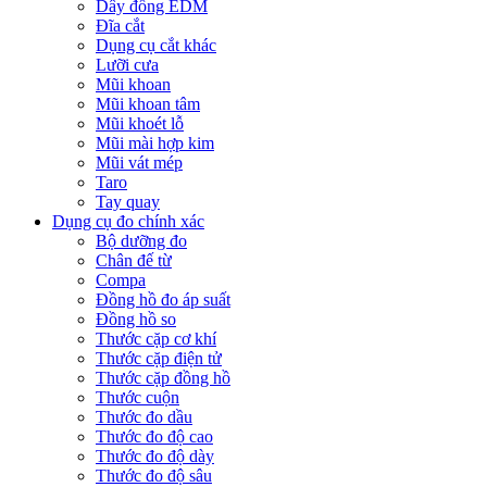
Dây đồng EDM
Đĩa cắt
Dụng cụ cắt khác
Lưỡi cưa
Mũi khoan
Mũi khoan tâm
Mũi khoét lỗ
Mũi mài hợp kim
Mũi vát mép
Taro
Tay quay
Dụng cụ đo chính xác
Bộ dưỡng đo
Chân đế từ
Compa
Đồng hồ đo áp suất
Đồng hồ so
Thước cặp cơ khí
Thước cặp điện tử
Thước cặp đồng hồ
Thước cuộn
Thước đo dầu
Thước đo độ cao
Thước đo độ dày
Thước đo độ sâu