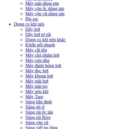
Máy mài dùng pin
Máy vặn ốc dùng pin
Máy vặn vít dùng pin
Pin sạc
Dụng cụ khí nén
Dây hơi
Dây hơi tự rút
Dụng cụ khí nén khác
Khớp nối nhanh
Máy cắt tôn
Máy chà nhám hơi
Máy cưa dũa
Máy đánh bóng hơi
Máy đục hơi
Máy khoan hơi
Máy mài hơi
Máy mài trụ
Máy nén khí
Máy Taro
Súng bắn đinh
Súng gõ rỉ
Súng rút ốc tán
Súng rút Rive
Súng vặn vít
Súng xiết bu lông