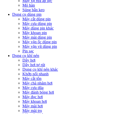
Máy xịt rửa áp lực
Mỏ hàn
Súng bắn keo
Dụng cụ dùng pin
Máy cắt dùng pin
Máy cưa dùng pin
Máy dùng pin khác
Máy khoan pin
Máy mài dùng pin
Máy vặn ốc dùng pin
Máy vặn vít dùng pin
Pin sạc
Dụng cụ khí nén
Dây hơi
Dây hơi tự rút
Dụng cụ khí nén khác
Khớp nối nhanh
Máy cắt tôn
Máy chà nhám hơi
Máy cưa dũa
Máy đánh bóng hơi
Máy đục hơi
Máy khoan hơi
Máy mài hơi
Máy mài trụ