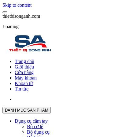
Skip to content
t
h
i
e
t
b
i
s
o
n
g
a
n
h
.
c
o
m
Loading
Trang chủ
Giới thiệu
Cửa hàng
Máy khoan
Khoan từ
Tin tức
DANH MỤC SẢN PHẨM
Dụng cụ cầm tay
Bộ cờ lê
Bộ dụng cụ