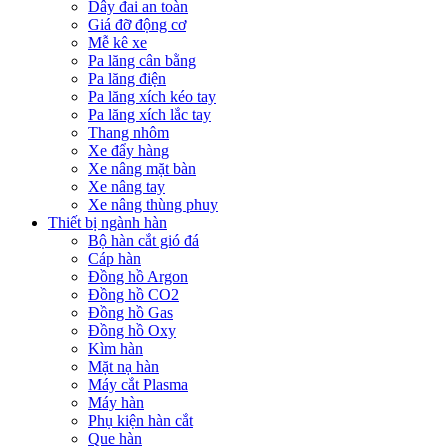
Dây đai an toàn
Giá đỡ động cơ
Mễ kê xe
Pa lăng cân bằng
Pa lăng điện
Pa lăng xích kéo tay
Pa lăng xích lắc tay
Thang nhôm
Xe đẩy hàng
Xe nâng mặt bàn
Xe nâng tay
Xe nâng thùng phuy
Thiết bị ngành hàn
Bộ hàn cắt gió đá
Cáp hàn
Đồng hồ Argon
Đồng hồ CO2
Đồng hồ Gas
Đồng hồ Oxy
Kìm hàn
Mặt nạ hàn
Máy cắt Plasma
Máy hàn
Phụ kiện hàn cắt
Que hàn