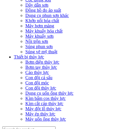
Dây dẫn sơn
Đồng hồ đo áp suất
Dụng cụ phun sơn khác
Khớp nối hóa chất
Máy bơm màng
Máy khuấy hóa chất
Máy khuấy sơn
Nồi trộn sơn
Súng phun sơn
Súng vẽ mỹ thuật
Thiết bị thủy lực
Bơm điện thủy lực
Bơm tay thủy lực
Cảo thủy lực
Con đội cá sấu
Con đội móc
Con đội thủy lực
Dụng cụ uốn ống thủy lực
Kìm bấm cos thủy lực
Kìm cắt cáp thủy lực
Máy đột lỗ thủy lực
Máy ép thủy lực
Máy uốn ống thủy lực