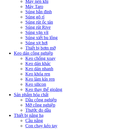
Máy nén khí
Máy Taro
Súng bắn đinh
Súng gõ rỉ
Súng rút ốc tán
Súng rút Rive
Súng vặn vít
Súng xiết bu lông
Súng xịt hơi
Thiết bị bơm mỡ
Keo dán công nghiệp
Keo chống xoay
Keo dán khác
Keo dán nhanh
Keo khóa ren
Keo làm kín ren
Keo silicon
Keo thay thế gioăng
Sản phẩm hóa chất
Dầu công nghiệp
Mỡ công nghiệp
Thước đo dầu
Thiết bị nâng hạ
Cầu nâng
Con chạy kéo tay