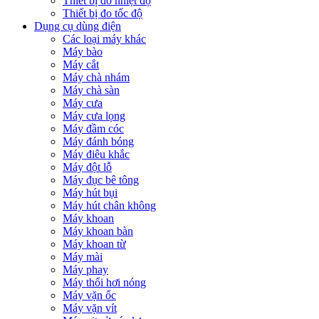
Thiết bị đo nhiệt độ
Thiết bị đo tốc độ
Dụng cụ dùng điện
Các loại máy khác
Máy bào
Máy cắt
Máy chà nhám
Máy chà sàn
Máy cưa
Máy cưa lọng
Máy đầm cóc
Máy đánh bóng
Máy điêu khắc
Máy đột lỗ
Máy đục bê tông
Máy hút bụi
Máy hút chân không
Máy khoan
Máy khoan bàn
Máy khoan từ
Máy mài
Máy phay
Máy thổi hơi nóng
Máy vặn ốc
Máy vặn vít