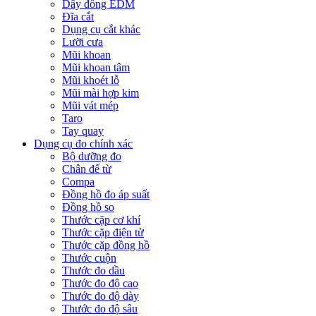
Dây đồng EDM
Đĩa cắt
Dụng cụ cắt khác
Lưỡi cưa
Mũi khoan
Mũi khoan tâm
Mũi khoét lỗ
Mũi mài hợp kim
Mũi vát mép
Taro
Tay quay
Dụng cụ đo chính xác
Bộ dưỡng đo
Chân đế từ
Compa
Đồng hồ đo áp suất
Đồng hồ so
Thước cặp cơ khí
Thước cặp điện tử
Thước cặp đồng hồ
Thước cuộn
Thước đo dầu
Thước đo độ cao
Thước đo độ dày
Thước đo độ sâu