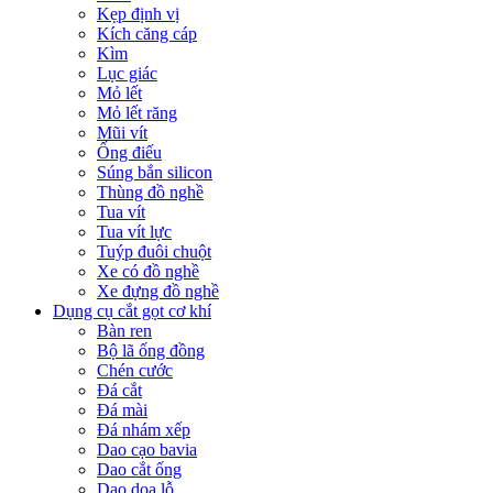
Kẹp định vị
Kích căng cáp
Kìm
Lục giác
Mỏ lết
Mỏ lết răng
Mũi vít
Ống điếu
Súng bắn silicon
Thùng đồ nghề
Tua vít
Tua vít lực
Tuýp đuôi chuột
Xe có đồ nghề
Xe đựng đồ nghề
Dụng cụ cắt gọt cơ khí
Bàn ren
Bộ lã ống đồng
Chén cước
Đá cắt
Đá mài
Đá nhám xếp
Dao cạo bavia
Dao cắt ống
Dao doa lỗ