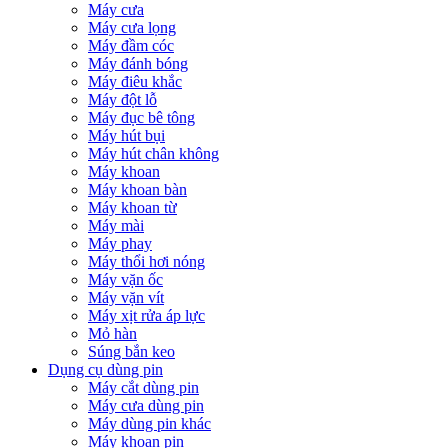
Máy cưa
Máy cưa lọng
Máy đầm cóc
Máy đánh bóng
Máy điêu khắc
Máy đột lỗ
Máy đục bê tông
Máy hút bụi
Máy hút chân không
Máy khoan
Máy khoan bàn
Máy khoan từ
Máy mài
Máy phay
Máy thổi hơi nóng
Máy vặn ốc
Máy vặn vít
Máy xịt rửa áp lực
Mỏ hàn
Súng bắn keo
Dụng cụ dùng pin
Máy cắt dùng pin
Máy cưa dùng pin
Máy dùng pin khác
Máy khoan pin