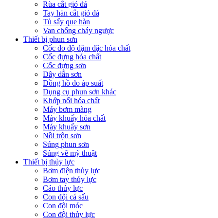
Rùa cắt gió đá
Tay hàn cắt gió đá
Tủ sấy que hàn
Van chống cháy ngược
Thiết bị phun sơn
Cốc đo độ đậm đặc hóa chất
Cốc đựng hóa chất
Cốc đựng sơn
Dây dẫn sơn
Đồng hồ đo áp suất
Dụng cụ phun sơn khác
Khớp nối hóa chất
Máy bơm màng
Máy khuấy hóa chất
Máy khuấy sơn
Nồi trộn sơn
Súng phun sơn
Súng vẽ mỹ thuật
Thiết bị thủy lực
Bơm điện thủy lực
Bơm tay thủy lực
Cảo thủy lực
Con đội cá sấu
Con đội móc
Con đội thủy lực