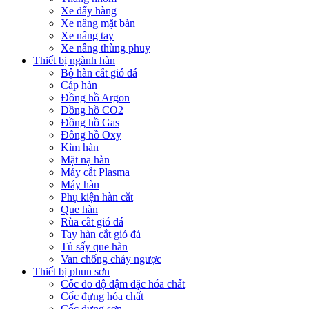
Xe đẩy hàng
Xe nâng mặt bàn
Xe nâng tay
Xe nâng thùng phuy
Thiết bị ngành hàn
Bộ hàn cắt gió đá
Cáp hàn
Đồng hồ Argon
Đồng hồ CO2
Đồng hồ Gas
Đồng hồ Oxy
Kìm hàn
Mặt nạ hàn
Máy cắt Plasma
Máy hàn
Phụ kiện hàn cắt
Que hàn
Rùa cắt gió đá
Tay hàn cắt gió đá
Tủ sấy que hàn
Van chống cháy ngược
Thiết bị phun sơn
Cốc đo độ đậm đặc hóa chất
Cốc đựng hóa chất
Cốc đựng sơn