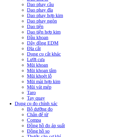
Dao phay cầu
Dao phay đĩa
Dao phay hợp kim
Dao phay ngón
Dao tiện
Dao tiện hợp kim
Đầu khoan
Dây đồng EDM
Đĩa cắt
Dụng cụ cắt khác
Lưỡi cưa
Mũi khoan
Mũi khoan tâm
Mũi khoét lỗ
Mũi mài hợp kim
Mũi vát mép
Taro
Tay quay
Dụng cụ đo chính xác
Bộ dưỡng đo
Chân đế từ
Compa
Đồng hồ đo áp suất
Đồng hồ so
Thước cặp cơ khí