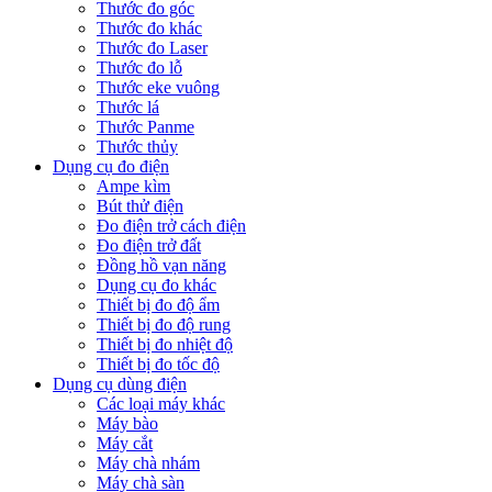
Thước đo góc
Thước đo khác
Thước đo Laser
Thước đo lỗ
Thước eke vuông
Thước lá
Thước Panme
Thước thủy
Dụng cụ đo điện
Ampe kìm
Bút thử điện
Đo điện trở cách điện
Đo điện trở đất
Đồng hồ vạn năng
Dụng cụ đo khác
Thiết bị đo độ ẩm
Thiết bị đo độ rung
Thiết bị đo nhiệt độ
Thiết bị đo tốc độ
Dụng cụ dùng điện
Các loại máy khác
Máy bào
Máy cắt
Máy chà nhám
Máy chà sàn