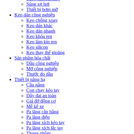
Súng xịt hơi
Thiết bị bơm mỡ
Keo dán công nghiệp
Keo chống xoay
Keo dán khác
Keo dán nhanh
Keo khóa ren
Keo làm kín ren
Keo silicon
Keo thay thế gioăng
Sản phẩm hóa chất
Dầu công nghiệp
Mỡ công nghiệp
Thước đo dầu
Thiết bị nâng hạ
Cầu nâng
Con chạy kéo tay
Dây đai an toàn
Giá đỡ động cơ
Mễ kê xe
Pa lăng cân bằng
Pa lăng điện
Pa lăng xích kéo tay
Pa lăng xích lắc tay
Thang nhôm