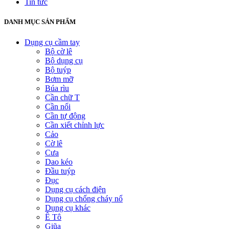
Tin tức
DANH MỤC SẢN PHẨM
Dụng cụ cầm tay
Bộ cờ lê
Bộ dụng cụ
Bộ tuýp
Bơm mỡ
Búa rìu
Cần chữ T
Cần nối
Cần tự động
Cần xiết chỉnh lực
Cảo
Cờ lê
Cưa
Dao kéo
Đầu tuýp
Đục
Dụng cụ cách điện
Dụng cụ chống cháy nổ
Dụng cụ khác
Ê Tô
Giũa