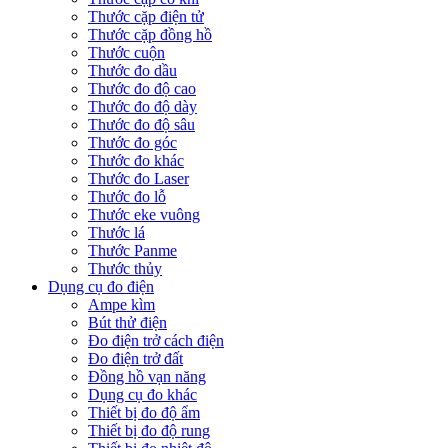
Thước cặp điện tử
Thước cặp đồng hồ
Thước cuộn
Thước đo dầu
Thước đo độ cao
Thước đo độ dày
Thước đo độ sâu
Thước đo góc
Thước đo khác
Thước đo Laser
Thước đo lỗ
Thước eke vuông
Thước lá
Thước Panme
Thước thủy
Dụng cụ đo điện
Ampe kìm
Bút thử điện
Đo điện trở cách điện
Đo điện trở đất
Đồng hồ vạn năng
Dụng cụ đo khác
Thiết bị đo độ ẩm
Thiết bị đo độ rung