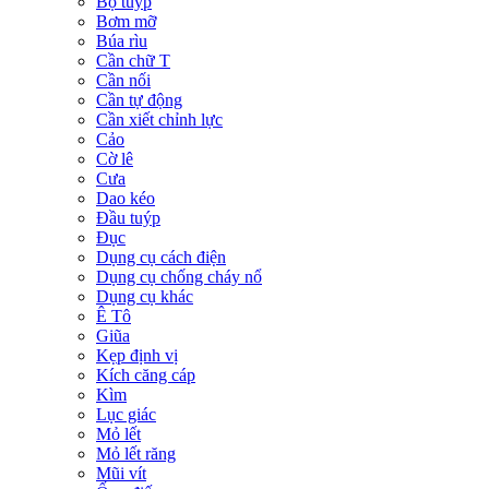
Bộ tuýp
Bơm mỡ
Búa rìu
Cần chữ T
Cần nối
Cần tự động
Cần xiết chỉnh lực
Cảo
Cờ lê
Cưa
Dao kéo
Đầu tuýp
Đục
Dụng cụ cách điện
Dụng cụ chống cháy nổ
Dụng cụ khác
Ê Tô
Giũa
Kẹp định vị
Kích căng cáp
Kìm
Lục giác
Mỏ lết
Mỏ lết răng
Mũi vít