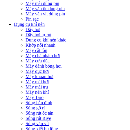
Máy mài dùng pin
Máy vặn ốc dùng pin
Máy vặn vít dùng pin
Pin sạc
Dụng cụ khí nén
Dây hơi
Dây hơi tự rút
Dụng cụ khí nén khác
Khớp nối nhanh
Máy cắt tôn
Máy chà nhám hơi
Máy cưa dũa
Máy đánh bóng hơi
Máy đục hơi
Máy khoan hơi
Máy mài hơi
Máy mài trụ
Máy nén khí
Máy Taro
Súng bắn đinh
Súng gõ rỉ
Súng rút ốc tán
Súng rút Rive
Súng vặn vít
Súng xiết bu lông