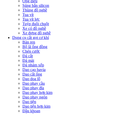
Ống điếu
Súng bắn silicon
Thùng đồ nghề
Tua vít
Tua vít lực
Tuýp đuôi chuột
Xe có đồ nghề
Xe đựng đồ nghề
Dụng cụ cắt gọt cơ khí
Bàn ren
Bộ lã ống đồng
Chén cước
Đá cắt
Đá mài
Đá nhám xếp
Dao cạo bavia
Dao cắt ống
Dao doa lỗ
Dao phay cầu
Dao phay đĩa
Dao phay hợp kim
Dao phay ngón
Dao tiện
Dao tiện hợp kim
Đầu khoan