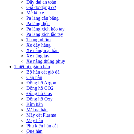
Dây đai an toàn
Giá đỡ động cơ
Mễ kê xe
Pa lăng cân bằng
Pa lăng điện
Pa lăng xích kéo tay
Pa lăng xích lắc tay
Thang nhôm
Xe đẩy hàng
Xe nâng mặt bàn
Xe nâng tay
Xe nâng thùng phuy
Thiết bị ngành hàn
Bộ hàn cắt gió đá
Cáp hàn
Đồng hồ Argon
Đồng hồ CO2
Đồng hồ Gas
Đồng hồ Oxy
Kìm hàn
Mặt nạ hàn
Máy cắt Plasma
Máy hàn
Phụ kiện hàn cắt
Que hàn