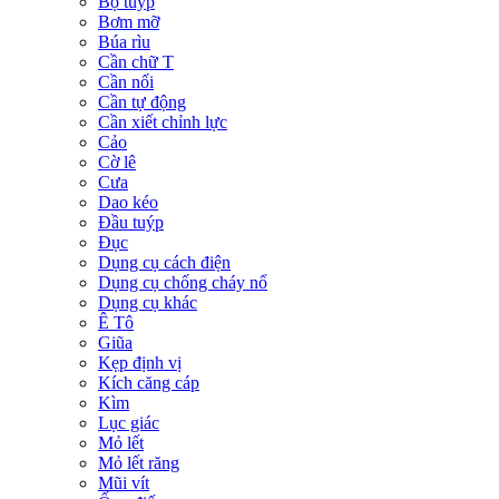
Bộ tuýp
Bơm mỡ
Búa rìu
Cần chữ T
Cần nối
Cần tự động
Cần xiết chỉnh lực
Cảo
Cờ lê
Cưa
Dao kéo
Đầu tuýp
Đục
Dụng cụ cách điện
Dụng cụ chống cháy nổ
Dụng cụ khác
Ê Tô
Giũa
Kẹp định vị
Kích căng cáp
Kìm
Lục giác
Mỏ lết
Mỏ lết răng
Mũi vít