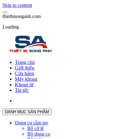
Skip to content
t
h
i
e
t
b
i
s
o
n
g
a
n
h
.
c
o
m
Loading
Trang chủ
Giới thiệu
Cửa hàng
Máy khoan
Khoan từ
Tin tức
DANH MỤC SẢN PHẨM
Dụng cụ cầm tay
Bộ cờ lê
Bộ dụng cụ