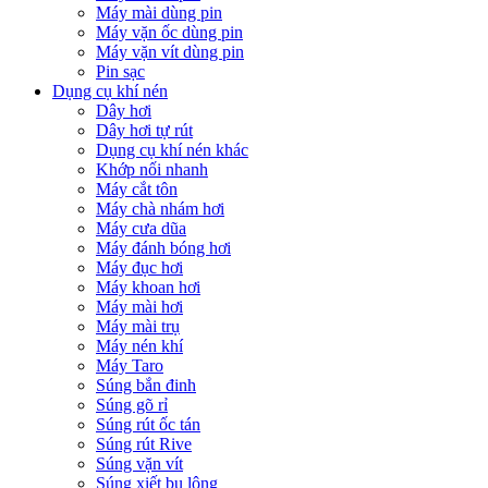
Máy mài dùng pin
Máy vặn ốc dùng pin
Máy vặn vít dùng pin
Pin sạc
Dụng cụ khí nén
Dây hơi
Dây hơi tự rút
Dụng cụ khí nén khác
Khớp nối nhanh
Máy cắt tôn
Máy chà nhám hơi
Máy cưa dũa
Máy đánh bóng hơi
Máy đục hơi
Máy khoan hơi
Máy mài hơi
Máy mài trụ
Máy nén khí
Máy Taro
Súng bắn đinh
Súng gõ rỉ
Súng rút ốc tán
Súng rút Rive
Súng vặn vít
Súng xiết bu lông