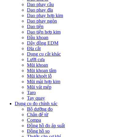
Dao phay cầu
Dao phay đĩa
Dao phay hợp kim
Dao phay ngón
Dao tiện
Dao tiện hợp kim
Đầu khoan
Dây đồng EDM
Đĩa cắt
Dụng cụ cắt khác
Lưỡi cưa
Mũi khoan
Mũi khoan tâm
Mũi khoét lỗ
Mũi mài hợp kim
Mũi vát mép
Taro
Tay quay
Dụng cụ đo chính xác
Bộ dưỡng đo
Chân đế từ
Compa
Đồng hồ đo áp suất
Đồng hồ so
Thước cặp cơ khí