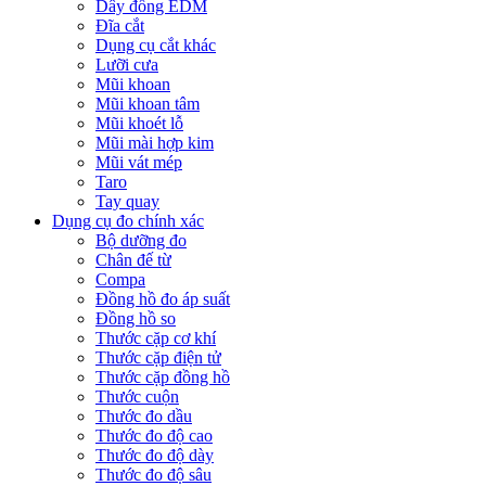
Dây đồng EDM
Đĩa cắt
Dụng cụ cắt khác
Lưỡi cưa
Mũi khoan
Mũi khoan tâm
Mũi khoét lỗ
Mũi mài hợp kim
Mũi vát mép
Taro
Tay quay
Dụng cụ đo chính xác
Bộ dưỡng đo
Chân đế từ
Compa
Đồng hồ đo áp suất
Đồng hồ so
Thước cặp cơ khí
Thước cặp điện tử
Thước cặp đồng hồ
Thước cuộn
Thước đo dầu
Thước đo độ cao
Thước đo độ dày
Thước đo độ sâu