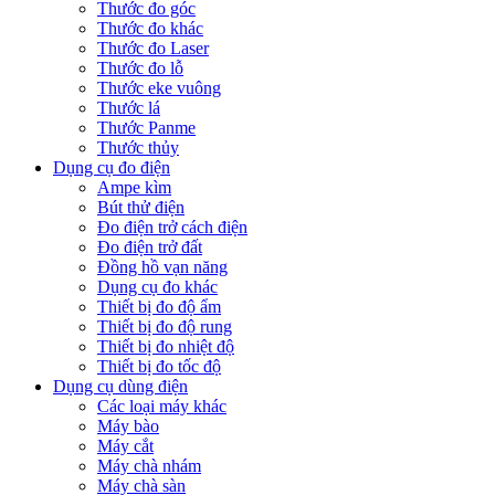
Thước đo góc
Thước đo khác
Thước đo Laser
Thước đo lỗ
Thước eke vuông
Thước lá
Thước Panme
Thước thủy
Dụng cụ đo điện
Ampe kìm
Bút thử điện
Đo điện trở cách điện
Đo điện trở đất
Đồng hồ vạn năng
Dụng cụ đo khác
Thiết bị đo độ ẩm
Thiết bị đo độ rung
Thiết bị đo nhiệt độ
Thiết bị đo tốc độ
Dụng cụ dùng điện
Các loại máy khác
Máy bào
Máy cắt
Máy chà nhám
Máy chà sàn