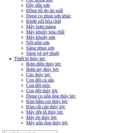
Dây dẫn sơn
Đồng hồ đo áp suất
Dụng cụ phun sơn khác
Khớp nối hóa chất
Máy bơm màng
Máy khuấy hóa chất
Máy khuấy sơn
Nồi trộn sơn
Súng phun sơn
Súng vẽ mỹ thuật
Thiết bị thủy lực
Bơm điện thủy lực
Bơm tay thủy lực
Cảo thủy lực
Con đội cá sấu
Con đội móc
Con đội thủy lực
Dụng cụ uốn ống thủy lực
Kìm bấm cos thủy lực
Kìm cắt cáp thủy lực
Máy đột lỗ thủy lực
Máy ép thủy lực
Máy uốn ống thủy lực