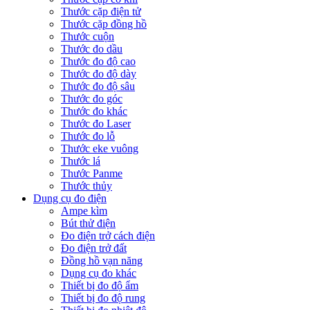
Thước cặp điện tử
Thước cặp đồng hồ
Thước cuộn
Thước đo dầu
Thước đo độ cao
Thước đo độ dày
Thước đo độ sâu
Thước đo góc
Thước đo khác
Thước đo Laser
Thước đo lỗ
Thước eke vuông
Thước lá
Thước Panme
Thước thủy
Dụng cụ đo điện
Ampe kìm
Bút thử điện
Đo điện trở cách điện
Đo điện trở đất
Đồng hồ vạn năng
Dụng cụ đo khác
Thiết bị đo độ ẩm
Thiết bị đo độ rung