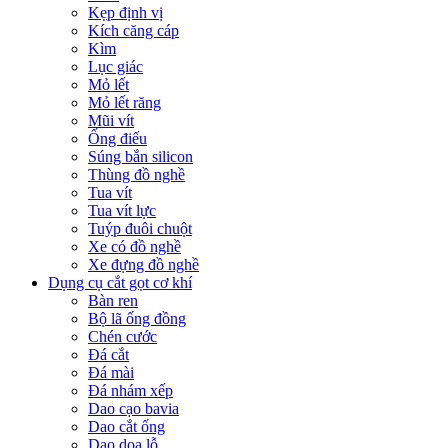
Kẹp định vị
Kích căng cáp
Kìm
Lục giác
Mỏ lết
Mỏ lết răng
Mũi vít
Ống điếu
Súng bắn silicon
Thùng đồ nghề
Tua vít
Tua vít lực
Tuýp đuôi chuột
Xe có đồ nghề
Xe đựng đồ nghề
Dụng cụ cắt gọt cơ khí
Bàn ren
Bộ lã ống đồng
Chén cước
Đá cắt
Đá mài
Đá nhám xếp
Dao cạo bavia
Dao cắt ống
Dao doa lỗ