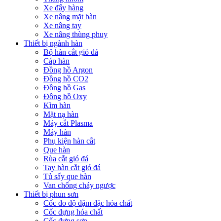
Xe đẩy hàng
Xe nâng mặt bàn
Xe nâng tay
Xe nâng thùng phuy
Thiết bị ngành hàn
Bộ hàn cắt gió đá
Cáp hàn
Đồng hồ Argon
Đồng hồ CO2
Đồng hồ Gas
Đồng hồ Oxy
Kìm hàn
Mặt nạ hàn
Máy cắt Plasma
Máy hàn
Phụ kiện hàn cắt
Que hàn
Rùa cắt gió đá
Tay hàn cắt gió đá
Tủ sấy que hàn
Van chống cháy ngược
Thiết bị phun sơn
Cốc đo độ đậm đặc hóa chất
Cốc đựng hóa chất
Cốc đựng sơn