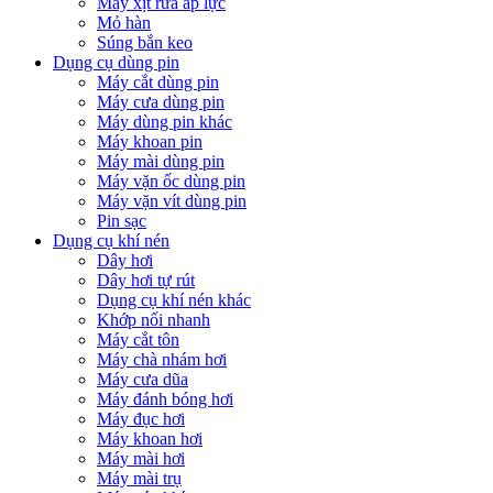
Máy xịt rửa áp lực
Mỏ hàn
Súng bắn keo
Dụng cụ dùng pin
Máy cắt dùng pin
Máy cưa dùng pin
Máy dùng pin khác
Máy khoan pin
Máy mài dùng pin
Máy vặn ốc dùng pin
Máy vặn vít dùng pin
Pin sạc
Dụng cụ khí nén
Dây hơi
Dây hơi tự rút
Dụng cụ khí nén khác
Khớp nối nhanh
Máy cắt tôn
Máy chà nhám hơi
Máy cưa dũa
Máy đánh bóng hơi
Máy đục hơi
Máy khoan hơi
Máy mài hơi
Máy mài trụ