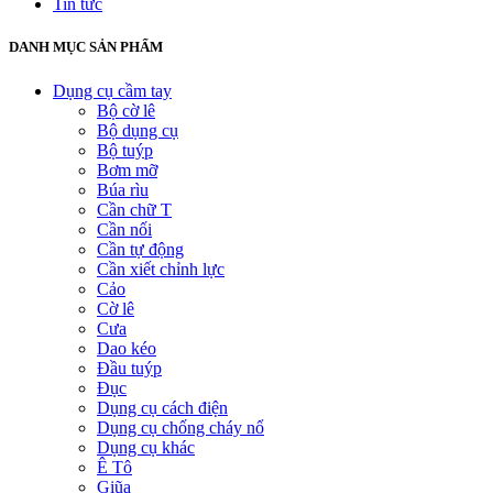
Tin tức
DANH MỤC SẢN PHẨM
Dụng cụ cầm tay
Bộ cờ lê
Bộ dụng cụ
Bộ tuýp
Bơm mỡ
Búa rìu
Cần chữ T
Cần nối
Cần tự động
Cần xiết chỉnh lực
Cảo
Cờ lê
Cưa
Dao kéo
Đầu tuýp
Đục
Dụng cụ cách điện
Dụng cụ chống cháy nổ
Dụng cụ khác
Ê Tô
Giũa