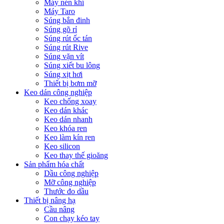
Máy nén khí
Máy Taro
Súng bắn đinh
Súng gõ rỉ
Súng rút ốc tán
Súng rút Rive
Súng vặn vít
Súng xiết bu lông
Súng xịt hơi
Thiết bị bơm mỡ
Keo dán công nghiệp
Keo chống xoay
Keo dán khác
Keo dán nhanh
Keo khóa ren
Keo làm kín ren
Keo silicon
Keo thay thế gioăng
Sản phẩm hóa chất
Dầu công nghiệp
Mỡ công nghiệp
Thước đo dầu
Thiết bị nâng hạ
Cầu nâng
Con chạy kéo tay