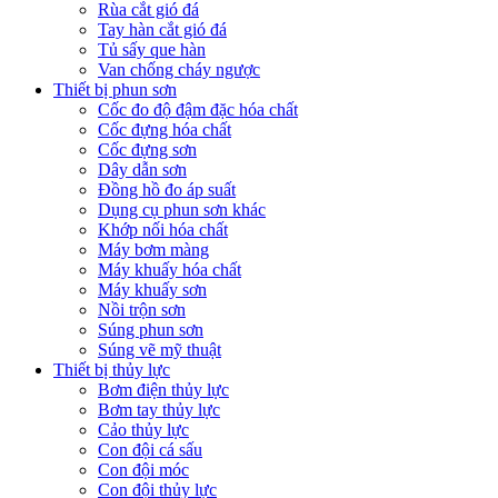
Rùa cắt gió đá
Tay hàn cắt gió đá
Tủ sấy que hàn
Van chống cháy ngược
Thiết bị phun sơn
Cốc đo độ đậm đặc hóa chất
Cốc đựng hóa chất
Cốc đựng sơn
Dây dẫn sơn
Đồng hồ đo áp suất
Dụng cụ phun sơn khác
Khớp nối hóa chất
Máy bơm màng
Máy khuấy hóa chất
Máy khuấy sơn
Nồi trộn sơn
Súng phun sơn
Súng vẽ mỹ thuật
Thiết bị thủy lực
Bơm điện thủy lực
Bơm tay thủy lực
Cảo thủy lực
Con đội cá sấu
Con đội móc
Con đội thủy lực