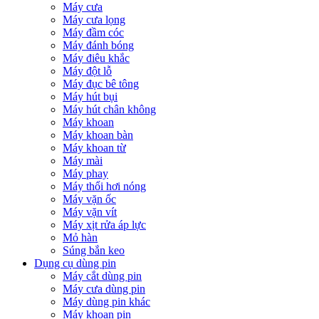
Máy cưa
Máy cưa lọng
Máy đầm cóc
Máy đánh bóng
Máy điêu khắc
Máy đột lỗ
Máy đục bê tông
Máy hút bụi
Máy hút chân không
Máy khoan
Máy khoan bàn
Máy khoan từ
Máy mài
Máy phay
Máy thổi hơi nóng
Máy vặn ốc
Máy vặn vít
Máy xịt rửa áp lực
Mỏ hàn
Súng bắn keo
Dụng cụ dùng pin
Máy cắt dùng pin
Máy cưa dùng pin
Máy dùng pin khác
Máy khoan pin