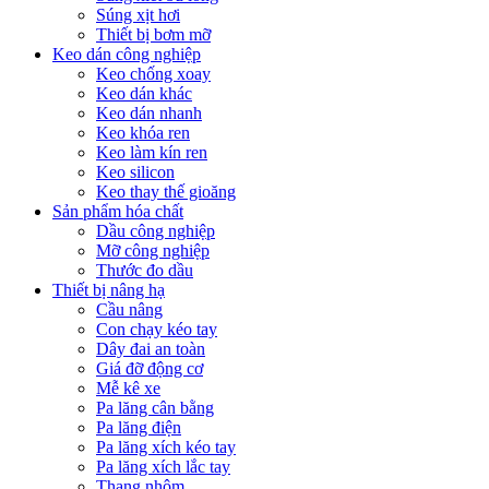
Súng xịt hơi
Thiết bị bơm mỡ
Keo dán công nghiệp
Keo chống xoay
Keo dán khác
Keo dán nhanh
Keo khóa ren
Keo làm kín ren
Keo silicon
Keo thay thế gioăng
Sản phẩm hóa chất
Dầu công nghiệp
Mỡ công nghiệp
Thước đo dầu
Thiết bị nâng hạ
Cầu nâng
Con chạy kéo tay
Dây đai an toàn
Giá đỡ động cơ
Mễ kê xe
Pa lăng cân bằng
Pa lăng điện
Pa lăng xích kéo tay
Pa lăng xích lắc tay
Thang nhôm