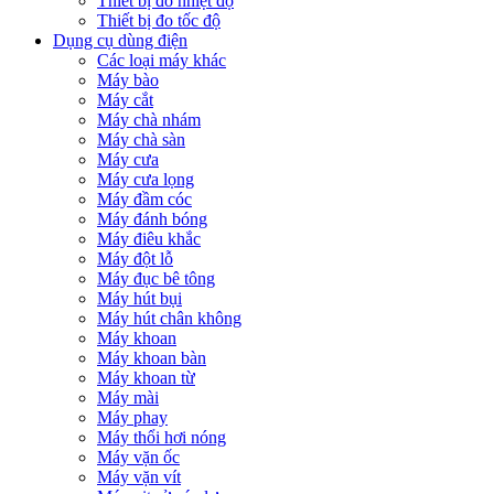
Thiết bị đo nhiệt độ
Thiết bị đo tốc độ
Dụng cụ dùng điện
Các loại máy khác
Máy bào
Máy cắt
Máy chà nhám
Máy chà sàn
Máy cưa
Máy cưa lọng
Máy đầm cóc
Máy đánh bóng
Máy điêu khắc
Máy đột lỗ
Máy đục bê tông
Máy hút bụi
Máy hút chân không
Máy khoan
Máy khoan bàn
Máy khoan từ
Máy mài
Máy phay
Máy thổi hơi nóng
Máy vặn ốc
Máy vặn vít