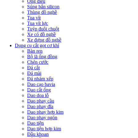
Ống điếu
Súng bắn silicon
Thùng đồ nghề
Tua vít
Tua vít lực
Tuýp đuôi chuột
Xe có đồ nghề
Xe đựng đồ nghề
Dụng cụ cắt gọt cơ khí
Bàn ren
Bộ lã ống đồng
Chén cước
Đá cắt
Đá mài
Đá nhám xếp
Dao cạo bavia
Dao cắt ống
Dao doa lỗ
Dao phay cầu
Dao phay đĩa
Dao phay hợp kim
Dao phay ngón
Dao tiện
Dao tiện hợp kim
Đầu khoan