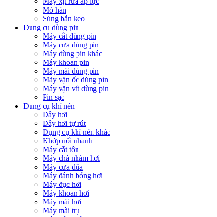
Máy xịt rửa áp lực
Mỏ hàn
Súng bắn keo
Dụng cụ dùng pin
Máy cắt dùng pin
Máy cưa dùng pin
Máy dùng pin khác
Máy khoan pin
Máy mài dùng pin
Máy vặn ốc dùng pin
Máy vặn vít dùng pin
Pin sạc
Dụng cụ khí nén
Dây hơi
Dây hơi tự rút
Dụng cụ khí nén khác
Khớp nối nhanh
Máy cắt tôn
Máy chà nhám hơi
Máy cưa dũa
Máy đánh bóng hơi
Máy đục hơi
Máy khoan hơi
Máy mài hơi
Máy mài trụ