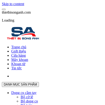
Skip to content
t
h
i
e
t
b
i
s
o
n
g
a
n
h
.
c
o
m
Loading
Trang chủ
Giới thiệu
Cửa hàng
Máy khoan
Khoan từ
Tin tức
DANH MỤC SẢN PHẨM
Dụng cụ cầm tay
Bộ cờ lê
Bộ dụng cụ