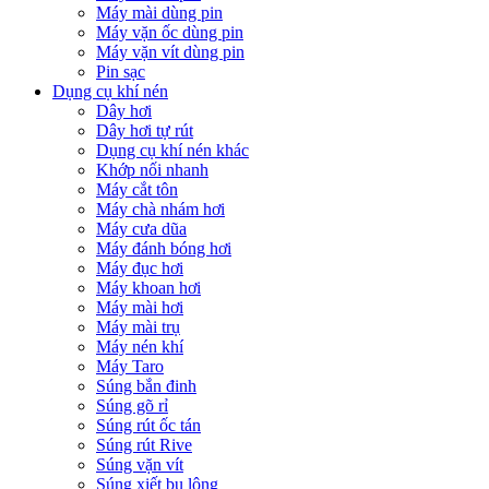
Máy mài dùng pin
Máy vặn ốc dùng pin
Máy vặn vít dùng pin
Pin sạc
Dụng cụ khí nén
Dây hơi
Dây hơi tự rút
Dụng cụ khí nén khác
Khớp nối nhanh
Máy cắt tôn
Máy chà nhám hơi
Máy cưa dũa
Máy đánh bóng hơi
Máy đục hơi
Máy khoan hơi
Máy mài hơi
Máy mài trụ
Máy nén khí
Máy Taro
Súng bắn đinh
Súng gõ rỉ
Súng rút ốc tán
Súng rút Rive
Súng vặn vít
Súng xiết bu lông