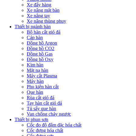
Xe đẩy hàng
Xe nâng mặt bàn
Xe nâng tay
Xe nâng thùng phuy
Thiết bị ngành hàn
Bộ hàn cắt gió đá
Cáp hàn
Đồng hồ Argon
Đồng hồ CO2
Đồng hồ Gas
Đồng hồ Oxy
Kìm hàn
Mặt nạ hàn
Máy cắt Plasma
Máy hàn
Phụ kiện hàn cắt
Que hàn
Rùa cắt gió đá
Tay hàn cắt gió đá
Tủ sấy que hàn
Van chống cháy ngược
Thiết bị phun sơn
Cốc đo độ đậm đặc hóa chất
Cốc đựng hóa chất
Cốc đựng sơn