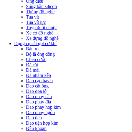
Ống điếu
Súng bắn silicon
Thùng đồ nghề
Tua vít
Tua vít lực
Tuýp đuôi chuột
Xe có đồ nghề
Xe đựng đồ nghề
Dụng cụ cắt gọt cơ khí
Bàn ren
Bộ lã ống đồng
Chén cước
Đá cắt
Đá mài
Đá nhám xếp
Dao cạo bavia
Dao cắt ống
Dao doa lỗ
Dao phay cầu
Dao phay đĩa
Dao phay hợp kim
Dao phay ngón
Dao tiện
Dao tiện hợp kim
Đầu khoan