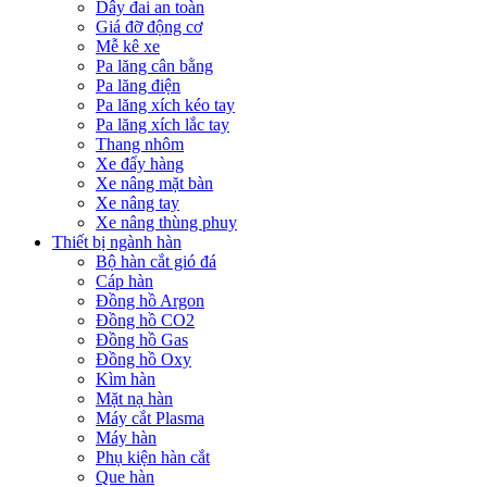
Dây đai an toàn
Giá đỡ động cơ
Mễ kê xe
Pa lăng cân bằng
Pa lăng điện
Pa lăng xích kéo tay
Pa lăng xích lắc tay
Thang nhôm
Xe đẩy hàng
Xe nâng mặt bàn
Xe nâng tay
Xe nâng thùng phuy
Thiết bị ngành hàn
Bộ hàn cắt gió đá
Cáp hàn
Đồng hồ Argon
Đồng hồ CO2
Đồng hồ Gas
Đồng hồ Oxy
Kìm hàn
Mặt nạ hàn
Máy cắt Plasma
Máy hàn
Phụ kiện hàn cắt
Que hàn