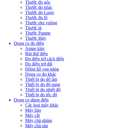
Thước đo góc
Thước đo khác
Thước đo Laser
Thước đo lỗ
Thước eke vuông
Thước lá
Thước Panme
Thước thủy
Dụng cụ đo điện
Ampe kìm
Bút thử điện
Đo điện trở cách điện
Đo điện trở đất
Đồng hồ vạn năng
Dụng cụ đo khác
Thiết bị đo độ ẩm
Thiết bị đo độ rung
Thiết bị đo nhiệt độ
Thiết bị đo tốc độ
Dụng cụ dùng điện
Các loại máy khác
Máy bào
Máy cắt
Máy chà nhám
Máy chà sàn