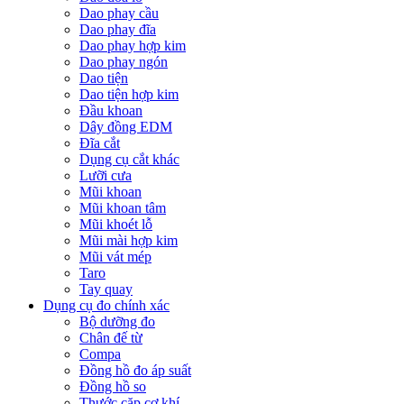
Dao phay cầu
Dao phay đĩa
Dao phay hợp kim
Dao phay ngón
Dao tiện
Dao tiện hợp kim
Đầu khoan
Dây đồng EDM
Đĩa cắt
Dụng cụ cắt khác
Lưỡi cưa
Mũi khoan
Mũi khoan tâm
Mũi khoét lỗ
Mũi mài hợp kim
Mũi vát mép
Taro
Tay quay
Dụng cụ đo chính xác
Bộ dưỡng đo
Chân đế từ
Compa
Đồng hồ đo áp suất
Đồng hồ so
Thước cặp cơ khí