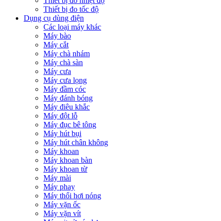
Thiết bị đo nhiệt độ
Thiết bị đo tốc độ
Dụng cụ dùng điện
Các loại máy khác
Máy bào
Máy cắt
Máy chà nhám
Máy chà sàn
Máy cưa
Máy cưa lọng
Máy đầm cóc
Máy đánh bóng
Máy điêu khắc
Máy đột lỗ
Máy đục bê tông
Máy hút bụi
Máy hút chân không
Máy khoan
Máy khoan bàn
Máy khoan từ
Máy mài
Máy phay
Máy thổi hơi nóng
Máy vặn ốc
Máy vặn vít