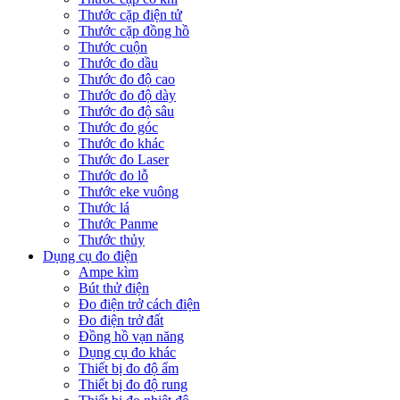
Thước cặp điện tử
Thước cặp đồng hồ
Thước cuộn
Thước đo dầu
Thước đo độ cao
Thước đo độ dày
Thước đo độ sâu
Thước đo góc
Thước đo khác
Thước đo Laser
Thước đo lỗ
Thước eke vuông
Thước lá
Thước Panme
Thước thủy
Dụng cụ đo điện
Ampe kìm
Bút thử điện
Đo điện trở cách điện
Đo điện trở đất
Đồng hồ vạn năng
Dụng cụ đo khác
Thiết bị đo độ ẩm
Thiết bị đo độ rung