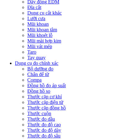
Dây đồng EDM
Đĩa cắt
Dụng cụ cắt khác
Lưỡi cưa
Mũi khoan
Mũi khoan tâm
Mũi khoét lỗ
Mũi mài hợp kim
Mũi vát mép
Taro
Tay quay
Dụng cụ đo chính xác
Bộ dưỡng đo
Chân đế từ
Compa
Đồng hồ đo áp suất
Đồng hồ so
Thước cặp cơ khí
Thước cặp điện tử
Thước cặp đồng hồ
Thước cuộn
Thước đo dầu
Thước đo độ cao
Thước đo độ dày
Thước đo độ sâu