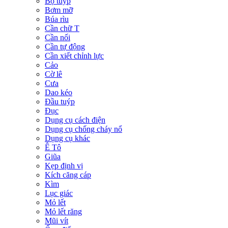
Bộ tuýp
Bơm mỡ
Búa rìu
Cần chữ T
Cần nối
Cần tự động
Cần xiết chỉnh lực
Cảo
Cờ lê
Cưa
Dao kéo
Đầu tuýp
Đục
Dụng cụ cách điện
Dụng cụ chống cháy nổ
Dụng cụ khác
Ê Tô
Giũa
Kẹp định vị
Kích căng cáp
Kìm
Lục giác
Mỏ lết
Mỏ lết răng
Mũi vít