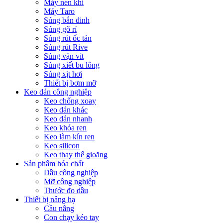
Máy nén khí
Máy Taro
Súng bắn đinh
Súng gõ rỉ
Súng rút ốc tán
Súng rút Rive
Súng vặn vít
Súng xiết bu lông
Súng xịt hơi
Thiết bị bơm mỡ
Keo dán công nghiệp
Keo chống xoay
Keo dán khác
Keo dán nhanh
Keo khóa ren
Keo làm kín ren
Keo silicon
Keo thay thế gioăng
Sản phẩm hóa chất
Dầu công nghiệp
Mỡ công nghiệp
Thước đo dầu
Thiết bị nâng hạ
Cầu nâng
Con chạy kéo tay