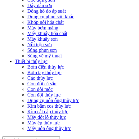
Dây dẫn sơn
Đồng hồ đo áp suất
Dụng cụ phun sơn khác
Khớp nối hóa chất
Máy bơm màng
Máy khuấy hóa chất
Máy khuấy sơn
Nồi trộn sơn
Súng phun sơn
Súng vẽ mỹ thuật
Thiết bị thủy lực
Bơm điện thủy lực
Bơm tay thủy lực
Cảo thủy lực
Con đội cá sấu
Con đội móc
Con đội thủy lực
Dụng cụ uốn ống thủy lực
Kìm bấm cos thủy lực
Kìm cắt cáp thủy lực
Máy đột lỗ thủy lực
Máy ép thủy lực
Máy uốn ống thủy lực