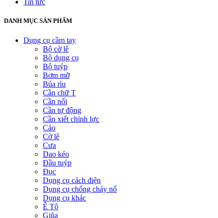
Tin tức
DANH MỤC SẢN PHẨM
Dụng cụ cầm tay
Bộ cờ lê
Bộ dụng cụ
Bộ tuýp
Bơm mỡ
Búa rìu
Cần chữ T
Cần nối
Cần tự động
Cần xiết chỉnh lực
Cảo
Cờ lê
Cưa
Dao kéo
Đầu tuýp
Đục
Dụng cụ cách điện
Dụng cụ chống cháy nổ
Dụng cụ khác
Ê Tô
Giũa