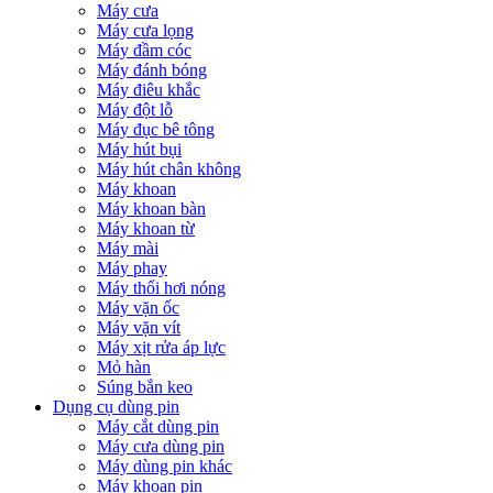
Máy cưa
Máy cưa lọng
Máy đầm cóc
Máy đánh bóng
Máy điêu khắc
Máy đột lỗ
Máy đục bê tông
Máy hút bụi
Máy hút chân không
Máy khoan
Máy khoan bàn
Máy khoan từ
Máy mài
Máy phay
Máy thổi hơi nóng
Máy vặn ốc
Máy vặn vít
Máy xịt rửa áp lực
Mỏ hàn
Súng bắn keo
Dụng cụ dùng pin
Máy cắt dùng pin
Máy cưa dùng pin
Máy dùng pin khác
Máy khoan pin