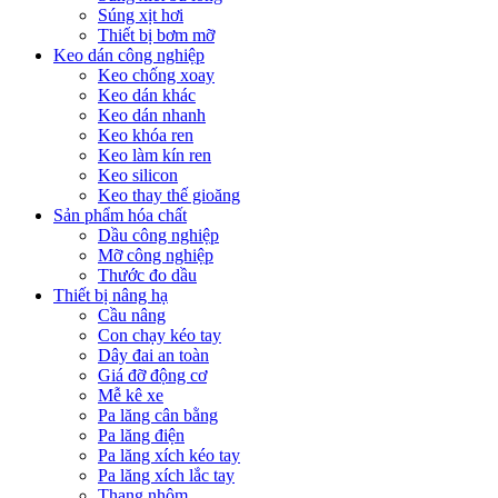
Súng xịt hơi
Thiết bị bơm mỡ
Keo dán công nghiệp
Keo chống xoay
Keo dán khác
Keo dán nhanh
Keo khóa ren
Keo làm kín ren
Keo silicon
Keo thay thế gioăng
Sản phẩm hóa chất
Dầu công nghiệp
Mỡ công nghiệp
Thước đo dầu
Thiết bị nâng hạ
Cầu nâng
Con chạy kéo tay
Dây đai an toàn
Giá đỡ động cơ
Mễ kê xe
Pa lăng cân bằng
Pa lăng điện
Pa lăng xích kéo tay
Pa lăng xích lắc tay
Thang nhôm