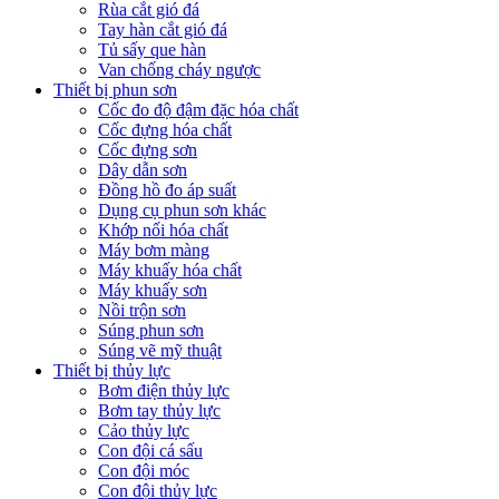
Rùa cắt gió đá
Tay hàn cắt gió đá
Tủ sấy que hàn
Van chống cháy ngược
Thiết bị phun sơn
Cốc đo độ đậm đặc hóa chất
Cốc đựng hóa chất
Cốc đựng sơn
Dây dẫn sơn
Đồng hồ đo áp suất
Dụng cụ phun sơn khác
Khớp nối hóa chất
Máy bơm màng
Máy khuấy hóa chất
Máy khuấy sơn
Nồi trộn sơn
Súng phun sơn
Súng vẽ mỹ thuật
Thiết bị thủy lực
Bơm điện thủy lực
Bơm tay thủy lực
Cảo thủy lực
Con đội cá sấu
Con đội móc
Con đội thủy lực