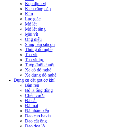
Kẹp định vị
Kích căng cáp
Kìm
Lục giác
Mỏ lết
Mỏ lết răng
Mũi vít
Ống điếu
Súng bắn silicon
Thùng đồ nghề
Tua vít
Tua vít lực
Tuýp đuôi chuột
Xe có đồ nghề
Xe đựng đồ nghề
Dụng cụ cắt gọt cơ khí
Bàn ren
Bộ lã ống đồng
Chén cước
Đá cắt
Đá mài
Đá nhám xếp
Dao cạo bavia
Dao cắt ống
Dao doa lỗ