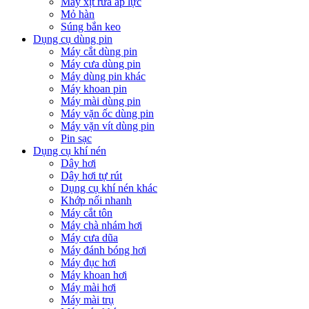
Máy xịt rửa áp lực
Mỏ hàn
Súng bắn keo
Dụng cụ dùng pin
Máy cắt dùng pin
Máy cưa dùng pin
Máy dùng pin khác
Máy khoan pin
Máy mài dùng pin
Máy vặn ốc dùng pin
Máy vặn vít dùng pin
Pin sạc
Dụng cụ khí nén
Dây hơi
Dây hơi tự rút
Dụng cụ khí nén khác
Khớp nối nhanh
Máy cắt tôn
Máy chà nhám hơi
Máy cưa dũa
Máy đánh bóng hơi
Máy đục hơi
Máy khoan hơi
Máy mài hơi
Máy mài trụ