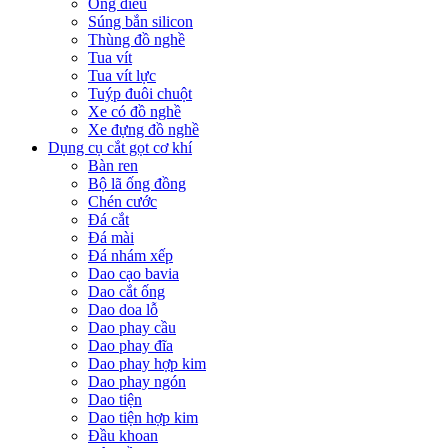
Ống điếu
Súng bắn silicon
Thùng đồ nghề
Tua vít
Tua vít lực
Tuýp đuôi chuột
Xe có đồ nghề
Xe đựng đồ nghề
Dụng cụ cắt gọt cơ khí
Bàn ren
Bộ lã ống đồng
Chén cước
Đá cắt
Đá mài
Đá nhám xếp
Dao cạo bavia
Dao cắt ống
Dao doa lỗ
Dao phay cầu
Dao phay đĩa
Dao phay hợp kim
Dao phay ngón
Dao tiện
Dao tiện hợp kim
Đầu khoan