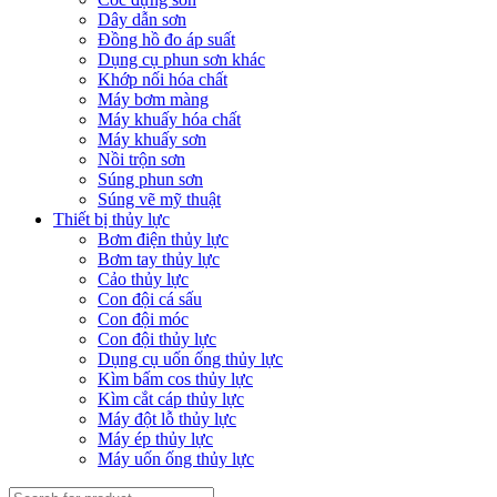
Dây dẫn sơn
Đồng hồ đo áp suất
Dụng cụ phun sơn khác
Khớp nối hóa chất
Máy bơm màng
Máy khuấy hóa chất
Máy khuấy sơn
Nồi trộn sơn
Súng phun sơn
Súng vẽ mỹ thuật
Thiết bị thủy lực
Bơm điện thủy lực
Bơm tay thủy lực
Cảo thủy lực
Con đội cá sấu
Con đội móc
Con đội thủy lực
Dụng cụ uốn ống thủy lực
Kìm bấm cos thủy lực
Kìm cắt cáp thủy lực
Máy đột lỗ thủy lực
Máy ép thủy lực
Máy uốn ống thủy lực