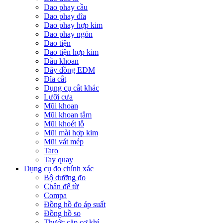
Dao phay cầu
Dao phay đĩa
Dao phay hợp kim
Dao phay ngón
Dao tiện
Dao tiện hợp kim
Đầu khoan
Dây đồng EDM
Đĩa cắt
Dụng cụ cắt khác
Lưỡi cưa
Mũi khoan
Mũi khoan tâm
Mũi khoét lỗ
Mũi mài hợp kim
Mũi vát mép
Taro
Tay quay
Dụng cụ đo chính xác
Bộ dưỡng đo
Chân đế từ
Compa
Đồng hồ đo áp suất
Đồng hồ so
Thước cặp cơ khí