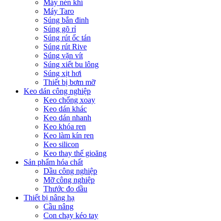
Máy nén khí
Máy Taro
Súng bắn đinh
Súng gõ rỉ
Súng rút ốc tán
Súng rút Rive
Súng vặn vít
Súng xiết bu lông
Súng xịt hơi
Thiết bị bơm mỡ
Keo dán công nghiệp
Keo chống xoay
Keo dán khác
Keo dán nhanh
Keo khóa ren
Keo làm kín ren
Keo silicon
Keo thay thế gioăng
Sản phẩm hóa chất
Dầu công nghiệp
Mỡ công nghiệp
Thước đo dầu
Thiết bị nâng hạ
Cầu nâng
Con chạy kéo tay