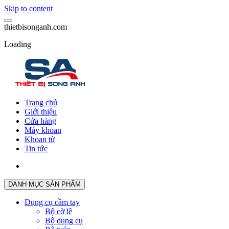
Skip to content
t
h
i
e
t
b
i
s
o
n
g
a
n
h
.
c
o
m
Loading
Trang chủ
Giới thiệu
Cửa hàng
Máy khoan
Khoan từ
Tin tức
DANH MỤC SẢN PHẨM
Dụng cụ cầm tay
Bộ cờ lê
Bộ dụng cụ