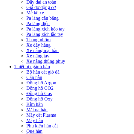
Dây đai an toàn
Giá đỡ động cơ
Mễ kê xe
Pa lăng cân bằng
Pa lăng điện
Pa lăng xích kéo tay
Pa lăng xích lắc tay
Thang nhôm
Xe đẩy hàng
Xe nâng mặt bàn
Xe nâng tay
Xe nâng thùng phuy
Thiết bị ngành hàn
Bộ hàn cắt gió đá
Cáp hàn
Đồng hồ Argon
Đồng hồ CO2
Đồng hồ Gas
Đồng hồ Oxy
Kìm hàn
Mặt nạ hàn
Máy cắt Plasma
Máy hàn
Phụ kiện hàn cắt
Que hàn