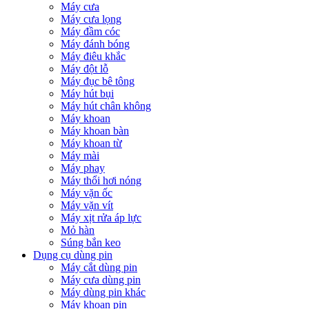
Máy cưa
Máy cưa lọng
Máy đầm cóc
Máy đánh bóng
Máy điêu khắc
Máy đột lỗ
Máy đục bê tông
Máy hút bụi
Máy hút chân không
Máy khoan
Máy khoan bàn
Máy khoan từ
Máy mài
Máy phay
Máy thổi hơi nóng
Máy vặn ốc
Máy vặn vít
Máy xịt rửa áp lực
Mỏ hàn
Súng bắn keo
Dụng cụ dùng pin
Máy cắt dùng pin
Máy cưa dùng pin
Máy dùng pin khác
Máy khoan pin