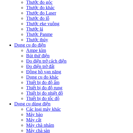
Thước đo góc
Thước đo khác
Thước đo Laser
Thước đo lỗ
Thước eke vuông
Thước lá
Thước Panme
Thước thủy
Dụng cụ đo điện
Ampe kìm
Bút thử điện
Đo điện trở cách điện
Đo điện trở đất
Đồng hồ vạn năng
Dụng cụ đo khác
Thiết bị đo độ ẩm
Thiết bị đo độ rung
Thiết bị đo nhiệt độ
Thiết bị đo tốc độ
Dụng cụ dùng điện
Các loại máy khác
Máy bào
Máy cắt
Máy chà nhám
Máy chà sàn