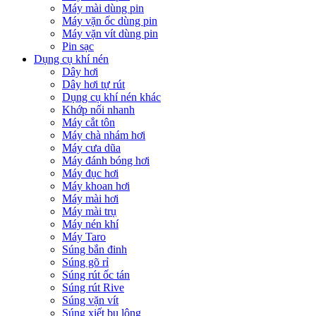
Máy mài dùng pin
Máy vặn ốc dùng pin
Máy vặn vít dùng pin
Pin sạc
Dụng cụ khí nén
Dây hơi
Dây hơi tự rút
Dụng cụ khí nén khác
Khớp nối nhanh
Máy cắt tôn
Máy chà nhám hơi
Máy cưa dũa
Máy đánh bóng hơi
Máy đục hơi
Máy khoan hơi
Máy mài hơi
Máy mài trụ
Máy nén khí
Máy Taro
Súng bắn đinh
Súng gõ rỉ
Súng rút ốc tán
Súng rút Rive
Súng vặn vít
Súng xiết bu lông