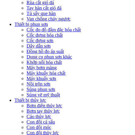
Rùa cắt gió đá
Tay hàn cắt gió đá
Tủ sấy que hàn
Van chống cháy ngược
Thiết bị phun sơn
Cốc đo độ đậm đặc hóa chất
Cốc đựng hóa chất
Cốc đựng sơn
Dây dẫn sơn
Đồng hồ đo áp suất
Dụng cụ phun sơn khác
Khớp nối hóa chất
Máy bơm màng
Máy khuấy hóa chất
Máy khuấy sơn
Nồi trộn sơn
Súng phun sơn
Súng vẽ mỹ thuật
Thiết bị thủy lực
Bơm điện thủy lực
Bơm tay thủy lực
Cảo thủy lực
Con đội cá sấu
Con đội móc
Con đội thủy lực