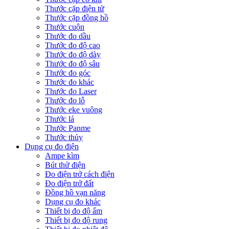
Thước cặp điện tử
Thước cặp đồng hồ
Thước cuộn
Thước đo dầu
Thước đo độ cao
Thước đo độ dày
Thước đo độ sâu
Thước đo góc
Thước đo khác
Thước đo Laser
Thước đo lỗ
Thước eke vuông
Thước lá
Thước Panme
Thước thủy
Dụng cụ đo điện
Ampe kìm
Bút thử điện
Đo điện trở cách điện
Đo điện trở đất
Đồng hồ vạn năng
Dụng cụ đo khác
Thiết bị đo độ ẩm
Thiết bị đo độ rung