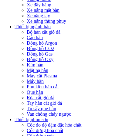
Xe đẩy hàng
Xe nâng mặt bàn
Xe nâng tay
Xe nâng thùng phuy
Thiết bị ngành hàn
Bộ hàn cắt gió đá
Cáp hàn
Đồng hồ Argon
Đồng hồ CO2
Đồng hồ Gas
Đồng hồ Oxy
Kìm hàn
Mặt nạ hàn
Máy cắt Plasma
Máy hàn
Phụ kiện hàn cắt
Que hàn
Rùa cắt gió đá
Tay hàn cắt gió đá
Tủ sấy que hàn
Van chống cháy ngược
Thiết bị phun sơn
Cốc đo độ đậm đặc hóa chất
Cốc đựng hóa chất
Cốc đựng sơn