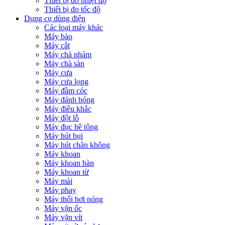
Thiết bị đo nhiệt độ
Thiết bị đo tốc độ
Dụng cụ dùng điện
Các loại máy khác
Máy bào
Máy cắt
Máy chà nhám
Máy chà sàn
Máy cưa
Máy cưa lọng
Máy đầm cóc
Máy đánh bóng
Máy điêu khắc
Máy đột lỗ
Máy đục bê tông
Máy hút bụi
Máy hút chân không
Máy khoan
Máy khoan bàn
Máy khoan từ
Máy mài
Máy phay
Máy thổi hơi nóng
Máy vặn ốc
Máy vặn vít