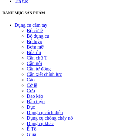
Tin tức
DANH MỤC SẢN PHẨM
Dụng cụ cầm tay
Bộ cờ lê
Bộ dụng cụ
Bộ tuýp
Bơm mỡ
Búa rìu
Cần chữ T
Cần nối
Cần tự động
Cần xiết chỉnh lực
Cảo
Cờ lê
Cưa
Dao kéo
Đầu tuýp
Đục
Dụng cụ cách điện
Dụng cụ chống cháy nổ
Dụng cụ khác
Ê Tô
Giũa