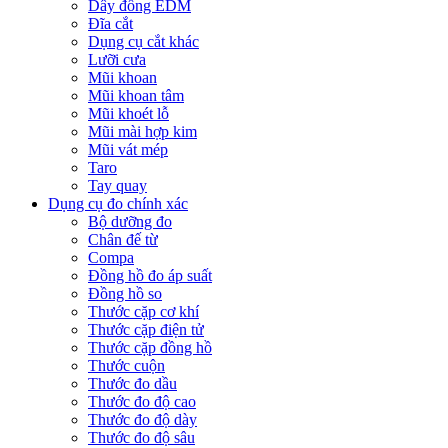
Dây đồng EDM
Đĩa cắt
Dụng cụ cắt khác
Lưỡi cưa
Mũi khoan
Mũi khoan tâm
Mũi khoét lỗ
Mũi mài hợp kim
Mũi vát mép
Taro
Tay quay
Dụng cụ đo chính xác
Bộ dưỡng đo
Chân đế từ
Compa
Đồng hồ đo áp suất
Đồng hồ so
Thước cặp cơ khí
Thước cặp điện tử
Thước cặp đồng hồ
Thước cuộn
Thước đo dầu
Thước đo độ cao
Thước đo độ dày
Thước đo độ sâu