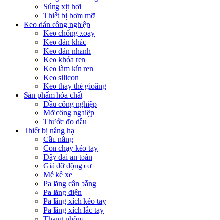
Súng xịt hơi
Thiết bị bơm mỡ
Keo dán công nghiệp
Keo chống xoay
Keo dán khác
Keo dán nhanh
Keo khóa ren
Keo làm kín ren
Keo silicon
Keo thay thế gioăng
Sản phẩm hóa chất
Dầu công nghiệp
Mỡ công nghiệp
Thước đo dầu
Thiết bị nâng hạ
Cầu nâng
Con chạy kéo tay
Dây đai an toàn
Giá đỡ động cơ
Mễ kê xe
Pa lăng cân bằng
Pa lăng điện
Pa lăng xích kéo tay
Pa lăng xích lắc tay
Thang nhôm