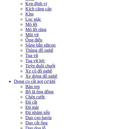
Kẹp định vị
Kích căng cáp
Kìm
Lục giác
Mỏ lết
Mỏ lết răng
Mũi vít
Ống điếu
Súng bắn silicon
Thùng đồ nghề
Tua vít
Tua vít lực
Tuýp đuôi chuột
Xe có đồ nghề
Xe đựng đồ nghề
Dụng cụ cắt gọt cơ khí
Bàn ren
Bộ lã ống đồng
Chén cước
Đá cắt
Đá mài
Đá nhám xếp
Dao cạo bavia
Dao cắt ống
Dao doa lỗ