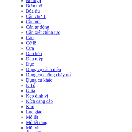
Bộ tuýp
Bơm mỡ
Búa rìu
Cần chữ T
Cần nối
Cần tự động
Cần xiết chỉnh lực
Cảo
Cờ lê
Cưa
Dao kéo
Đầu tuýp
Đục
Dụng cụ cách điện
Dụng cụ chống cháy nổ
Dụng cụ khác
Ê Tô
Giũa
Kẹp định vị
Kích căng cáp
Kìm
Lục giác
Mỏ lết
Mỏ lết răng
Mũi vít