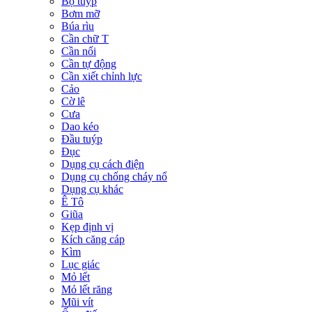
Bộ tuýp
Bơm mỡ
Búa rìu
Cần chữ T
Cần nối
Cần tự động
Cần xiết chỉnh lực
Cảo
Cờ lê
Cưa
Dao kéo
Đầu tuýp
Đục
Dụng cụ cách điện
Dụng cụ chống cháy nổ
Dụng cụ khác
Ê Tô
Giũa
Kẹp định vị
Kích căng cáp
Kìm
Lục giác
Mỏ lết
Mỏ lết răng
Mũi vít