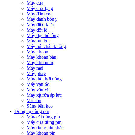
Máy cưa
Máy cưa lọng
Máy đầm cóc
Máy đánh bóng
Máy điêu khắc
Máy đột lỗ
Máy đục bê tông
Máy hút bụi
Máy hút chân không
Máy khoan
Máy khoan bàn
Máy khoan từ
Máy mài
Máy phay
Máy thổi hơi nóng
Máy vặn ốc
Máy vặn vít
Máy xịt rửa áp lực
Mỏ hàn
Súng bắn keo
Dụng cụ dùng pin
Máy cắt dùng pin
Máy cưa dùng pin
Máy dùng pin khác
Máy khoan pin