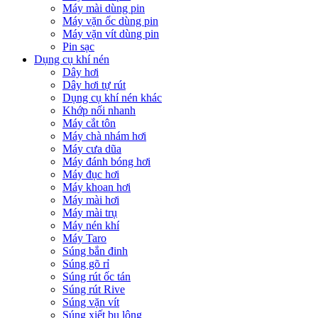
Máy mài dùng pin
Máy vặn ốc dùng pin
Máy vặn vít dùng pin
Pin sạc
Dụng cụ khí nén
Dây hơi
Dây hơi tự rút
Dụng cụ khí nén khác
Khớp nối nhanh
Máy cắt tôn
Máy chà nhám hơi
Máy cưa dũa
Máy đánh bóng hơi
Máy đục hơi
Máy khoan hơi
Máy mài hơi
Máy mài trụ
Máy nén khí
Máy Taro
Súng bắn đinh
Súng gõ rỉ
Súng rút ốc tán
Súng rút Rive
Súng vặn vít
Súng xiết bu lông