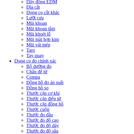
Dây đồng EDM
Đĩa cắt
Dụng cụ cắt khác
Lưỡi cưa
Mũi khoan
Mũi khoan tâm
Mũi khoét lỗ
Mũi mài hợp kim
Mũi vát mép
Taro
Tay quay
Dụng cụ đo chính xác
Bộ dưỡng đo
Chân đế từ
Compa
Đồng hồ đo áp suất
Đồng hồ so
Thước cặp cơ khí
Thước cặp điện tử
Thước cặp đồng hồ
Thước cuộn
Thước đo dầu
Thước đo độ cao
Thước đo độ dày
Thước đo độ sâu