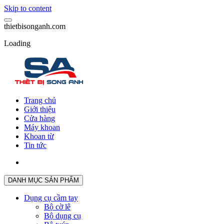
Skip to content
t
h
i
e
t
b
i
s
o
n
g
a
n
h
.
c
o
m
Loading
Trang chủ
Giới thiệu
Cửa hàng
Máy khoan
Khoan từ
Tin tức
DANH MỤC SẢN PHẨM
Dụng cụ cầm tay
Bộ cờ lê
Bộ dụng cụ