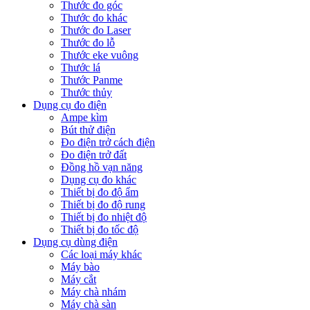
Thước đo góc
Thước đo khác
Thước đo Laser
Thước đo lỗ
Thước eke vuông
Thước lá
Thước Panme
Thước thủy
Dụng cụ đo điện
Ampe kìm
Bút thử điện
Đo điện trở cách điện
Đo điện trở đất
Đồng hồ vạn năng
Dụng cụ đo khác
Thiết bị đo độ ẩm
Thiết bị đo độ rung
Thiết bị đo nhiệt độ
Thiết bị đo tốc độ
Dụng cụ dùng điện
Các loại máy khác
Máy bào
Máy cắt
Máy chà nhám
Máy chà sàn