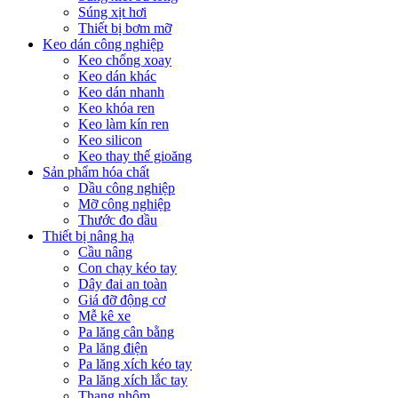
Súng xịt hơi
Thiết bị bơm mỡ
Keo dán công nghiệp
Keo chống xoay
Keo dán khác
Keo dán nhanh
Keo khóa ren
Keo làm kín ren
Keo silicon
Keo thay thế gioăng
Sản phẩm hóa chất
Dầu công nghiệp
Mỡ công nghiệp
Thước đo dầu
Thiết bị nâng hạ
Cầu nâng
Con chạy kéo tay
Dây đai an toàn
Giá đỡ động cơ
Mễ kê xe
Pa lăng cân bằng
Pa lăng điện
Pa lăng xích kéo tay
Pa lăng xích lắc tay
Thang nhôm