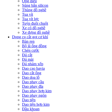
Ống điếu
Súng bắn silicon
Thùng đồ nghề
Tua vít
Tua vít lực
Tuýp đuôi chuột
Xe có đồ nghề
Xe đựng đồ nghề
Dụng cụ cắt gọt cơ khí
Bàn ren
Bộ lã ống đồng
Chén cước
Đá cắt
Đá mài
Đá nhám xếp
Dao cạo bavia
Dao cắt ống
Dao doa lỗ
Dao phay cầu
Dao phay đĩa
Dao phay hợp kim
Dao phay ngón
Dao tiện
Dao tiện hợp kim
Đầu khoan