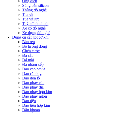
Ống điếu
Súng bắn silicon
Thùng đồ nghề
Tua vít
Tua vít lực
Tuýp đuôi chuột
Xe có đồ nghề
Xe đựng đồ nghề
Dụng cụ cắt gọt cơ khí
Bàn ren
Bộ lã ống đồng
Chén cước
Đá cắt
Đá mài
Đá nhám xếp
Dao cạo bavia
Dao cắt ống
Dao doa lỗ
Dao phay cầu
Dao phay đĩa
Dao phay hợp kim
Dao phay ngón
Dao tiện
Dao tiện hợp kim
Đầu khoan