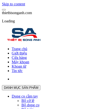
Skip to content
t
h
i
e
t
b
i
s
o
n
g
a
n
h
.
c
o
m
Loading
Trang chủ
Giới thiệu
Cửa hàng
Máy khoan
Khoan từ
Tin tức
DANH MỤC SẢN PHẨM
Dụng cụ cầm tay
Bộ cờ lê
Bộ dụng cụ