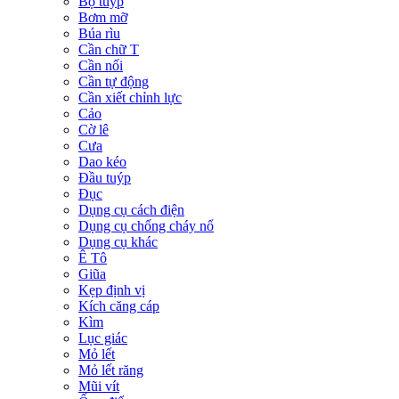
Bộ tuýp
Bơm mỡ
Búa rìu
Cần chữ T
Cần nối
Cần tự động
Cần xiết chỉnh lực
Cảo
Cờ lê
Cưa
Dao kéo
Đầu tuýp
Đục
Dụng cụ cách điện
Dụng cụ chống cháy nổ
Dụng cụ khác
Ê Tô
Giũa
Kẹp định vị
Kích căng cáp
Kìm
Lục giác
Mỏ lết
Mỏ lết răng
Mũi vít