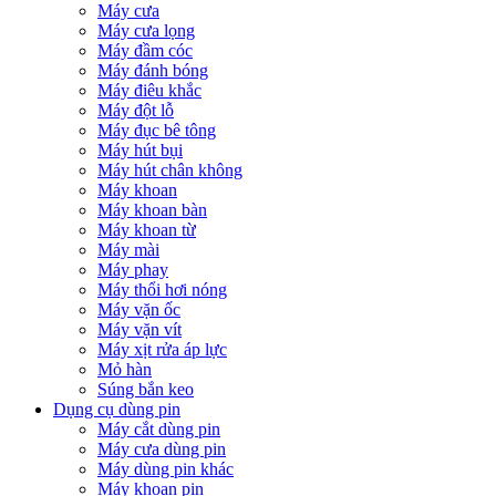
Máy cưa
Máy cưa lọng
Máy đầm cóc
Máy đánh bóng
Máy điêu khắc
Máy đột lỗ
Máy đục bê tông
Máy hút bụi
Máy hút chân không
Máy khoan
Máy khoan bàn
Máy khoan từ
Máy mài
Máy phay
Máy thổi hơi nóng
Máy vặn ốc
Máy vặn vít
Máy xịt rửa áp lực
Mỏ hàn
Súng bắn keo
Dụng cụ dùng pin
Máy cắt dùng pin
Máy cưa dùng pin
Máy dùng pin khác
Máy khoan pin