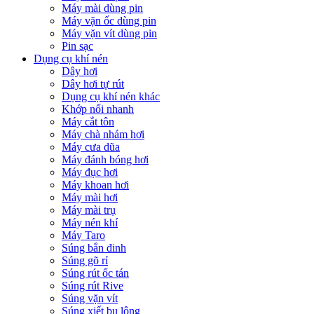
Máy mài dùng pin
Máy vặn ốc dùng pin
Máy vặn vít dùng pin
Pin sạc
Dụng cụ khí nén
Dây hơi
Dây hơi tự rút
Dụng cụ khí nén khác
Khớp nối nhanh
Máy cắt tôn
Máy chà nhám hơi
Máy cưa dũa
Máy đánh bóng hơi
Máy đục hơi
Máy khoan hơi
Máy mài hơi
Máy mài trụ
Máy nén khí
Máy Taro
Súng bắn đinh
Súng gõ rỉ
Súng rút ốc tán
Súng rút Rive
Súng vặn vít
Súng xiết bu lông