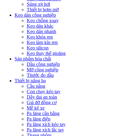
Súng xịt hơi
Thiết bị bơm mỡ
Keo dán công nghiệp
Keo chống xoay
Keo dán khác
Keo dán nhanh
Keo khóa ren
Keo làm kín ren
Keo silicon
Keo thay thế gioăng
Sản phẩm hóa chất
Dầu công nghiệp
Mỡ công nghiệp
Thước đo dầu
Thiết bị nâng hạ
Cầu nâng
Con chạy kéo tay
Dây đai an toàn
Giá đỡ động cơ
Mễ kê xe
Pa lăng cân bằng
Pa lăng điện
Pa lăng xích kéo tay
Pa lăng xích lắc tay
Thang nhôm