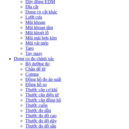
Dây đồng EDM
Đĩa cắt
Dụng cụ cắt khác
Lưỡi cưa
Mũi khoan
Mũi khoan tâm
Mũi khoét lỗ
Mũi mài hợp kim
Mũi vát mép
Taro
Tay quay
Dụng cụ đo chính xác
Bộ dưỡng đo
Chân đế từ
Compa
Đồng hồ đo áp suất
Đồng hồ so
Thước cặp cơ khí
Thước cặp điện tử
Thước cặp đồng hồ
Thước cuộn
Thước đo dầu
Thước đo độ cao
Thước đo độ dày
Thước đo độ sâu