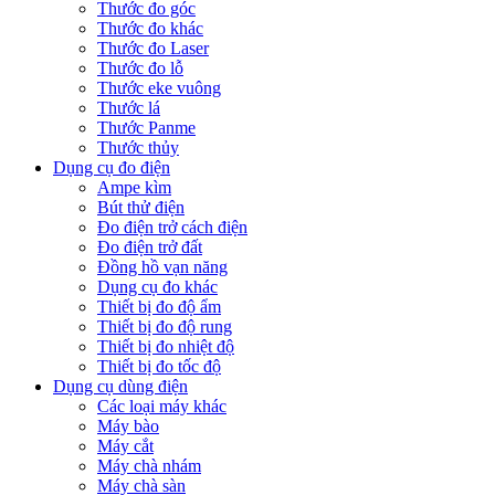
Thước đo góc
Thước đo khác
Thước đo Laser
Thước đo lỗ
Thước eke vuông
Thước lá
Thước Panme
Thước thủy
Dụng cụ đo điện
Ampe kìm
Bút thử điện
Đo điện trở cách điện
Đo điện trở đất
Đồng hồ vạn năng
Dụng cụ đo khác
Thiết bị đo độ ẩm
Thiết bị đo độ rung
Thiết bị đo nhiệt độ
Thiết bị đo tốc độ
Dụng cụ dùng điện
Các loại máy khác
Máy bào
Máy cắt
Máy chà nhám
Máy chà sàn