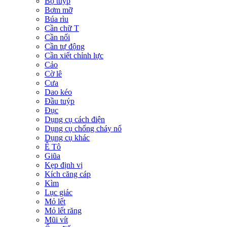
Bộ tuýp
Bơm mỡ
Búa rìu
Cần chữ T
Cần nối
Cần tự động
Cần xiết chỉnh lực
Cảo
Cờ lê
Cưa
Dao kéo
Đầu tuýp
Đục
Dụng cụ cách điện
Dụng cụ chống cháy nổ
Dụng cụ khác
Ê Tô
Giũa
Kẹp định vị
Kích căng cáp
Kìm
Lục giác
Mỏ lết
Mỏ lết răng
Mũi vít