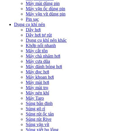
Máy mài dùng pin
Máy vặn ốc dùng pin
Máy vặn vít dùng pin
Pin sạc
Dụng cụ khí nén
Dây hơi
Dây hơi tự rút
Dụng cụ khí nén khác
Khớp nối nhanh
Máy cắt tôn
Máy chà nhám hơi
Máy cưa dũa
Máy đánh bóng hơi
Máy đục hơi
Máy khoan hơi
Máy mài hơi
Máy mài trụ
Máy nén khí
Máy Taro
Súng bắn đinh
Súng gõ rỉ
Súng rút ốc tán
Súng rút Rive
Súng vặn vít
Súng xiết bu lông