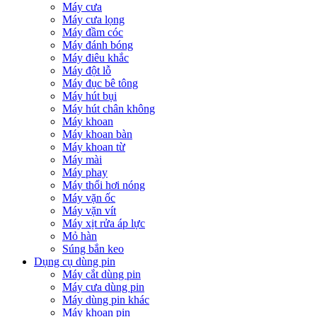
Máy cưa
Máy cưa lọng
Máy đầm cóc
Máy đánh bóng
Máy điêu khắc
Máy đột lỗ
Máy đục bê tông
Máy hút bụi
Máy hút chân không
Máy khoan
Máy khoan bàn
Máy khoan từ
Máy mài
Máy phay
Máy thổi hơi nóng
Máy vặn ốc
Máy vặn vít
Máy xịt rửa áp lực
Mỏ hàn
Súng bắn keo
Dụng cụ dùng pin
Máy cắt dùng pin
Máy cưa dùng pin
Máy dùng pin khác
Máy khoan pin