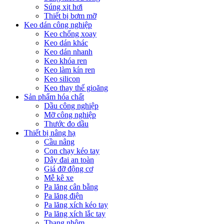
Súng xịt hơi
Thiết bị bơm mỡ
Keo dán công nghiệp
Keo chống xoay
Keo dán khác
Keo dán nhanh
Keo khóa ren
Keo làm kín ren
Keo silicon
Keo thay thế gioăng
Sản phẩm hóa chất
Dầu công nghiệp
Mỡ công nghiệp
Thước đo dầu
Thiết bị nâng hạ
Cầu nâng
Con chạy kéo tay
Dây đai an toàn
Giá đỡ động cơ
Mễ kê xe
Pa lăng cân bằng
Pa lăng điện
Pa lăng xích kéo tay
Pa lăng xích lắc tay
Thang nhôm