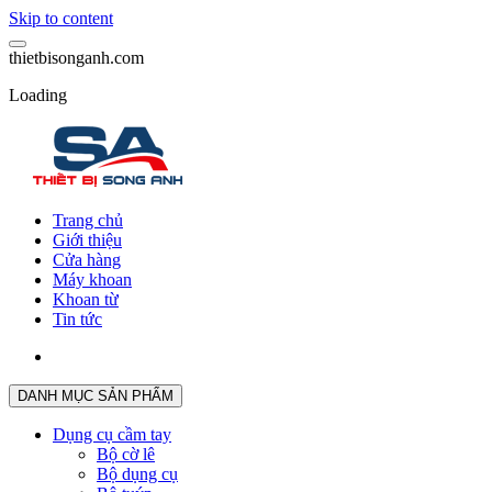
Skip to content
t
h
i
e
t
b
i
s
o
n
g
a
n
h
.
c
o
m
Loading
Trang chủ
Giới thiệu
Cửa hàng
Máy khoan
Khoan từ
Tin tức
DANH MỤC SẢN PHẨM
Dụng cụ cầm tay
Bộ cờ lê
Bộ dụng cụ