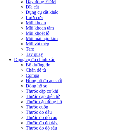
Dây đồng EDM
Đĩa cắt
Dụng cụ cắt khác
Lưỡi cưa
Mũi khoan
Mũi khoan tâm
Mũi khoét lỗ
Mũi mài hợp kim
Mũi vát mép
Taro
Tay quay
Dụng cụ đo chính xác
Bộ dưỡng đo
Chân đế từ
Compa
Đồng hồ đo áp suất
Đồng hồ so
Thước cặp cơ khí
Thước cặp điện tử
Thước cặp đồng hồ
Thước cuộn
Thước đo dầu
Thước đo độ cao
Thước đo độ dày
Thước đo độ sâu