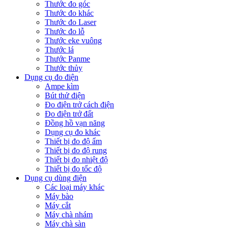
Thước đo góc
Thước đo khác
Thước đo Laser
Thước đo lỗ
Thước eke vuông
Thước lá
Thước Panme
Thước thủy
Dụng cụ đo điện
Ampe kìm
Bút thử điện
Đo điện trở cách điện
Đo điện trở đất
Đồng hồ vạn năng
Dụng cụ đo khác
Thiết bị đo độ ẩm
Thiết bị đo độ rung
Thiết bị đo nhiệt độ
Thiết bị đo tốc độ
Dụng cụ dùng điện
Các loại máy khác
Máy bào
Máy cắt
Máy chà nhám
Máy chà sàn