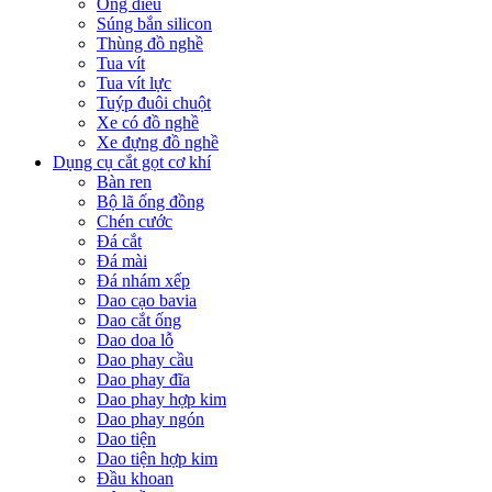
Ống điếu
Súng bắn silicon
Thùng đồ nghề
Tua vít
Tua vít lực
Tuýp đuôi chuột
Xe có đồ nghề
Xe đựng đồ nghề
Dụng cụ cắt gọt cơ khí
Bàn ren
Bộ lã ống đồng
Chén cước
Đá cắt
Đá mài
Đá nhám xếp
Dao cạo bavia
Dao cắt ống
Dao doa lỗ
Dao phay cầu
Dao phay đĩa
Dao phay hợp kim
Dao phay ngón
Dao tiện
Dao tiện hợp kim
Đầu khoan