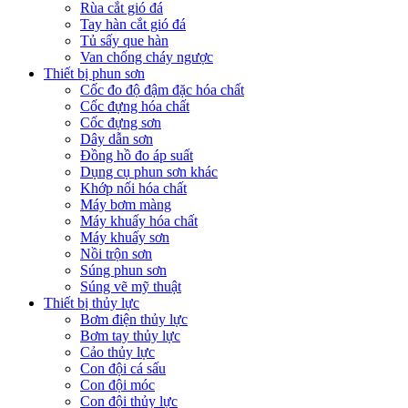
Rùa cắt gió đá
Tay hàn cắt gió đá
Tủ sấy que hàn
Van chống cháy ngược
Thiết bị phun sơn
Cốc đo độ đậm đặc hóa chất
Cốc đựng hóa chất
Cốc đựng sơn
Dây dẫn sơn
Đồng hồ đo áp suất
Dụng cụ phun sơn khác
Khớp nối hóa chất
Máy bơm màng
Máy khuấy hóa chất
Máy khuấy sơn
Nồi trộn sơn
Súng phun sơn
Súng vẽ mỹ thuật
Thiết bị thủy lực
Bơm điện thủy lực
Bơm tay thủy lực
Cảo thủy lực
Con đội cá sấu
Con đội móc
Con đội thủy lực