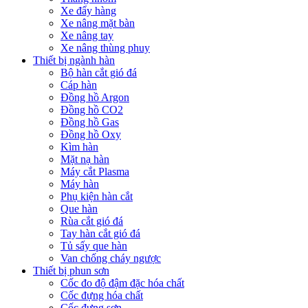
Xe đẩy hàng
Xe nâng mặt bàn
Xe nâng tay
Xe nâng thùng phuy
Thiết bị ngành hàn
Bộ hàn cắt gió đá
Cáp hàn
Đồng hồ Argon
Đồng hồ CO2
Đồng hồ Gas
Đồng hồ Oxy
Kìm hàn
Mặt nạ hàn
Máy cắt Plasma
Máy hàn
Phụ kiện hàn cắt
Que hàn
Rùa cắt gió đá
Tay hàn cắt gió đá
Tủ sấy que hàn
Van chống cháy ngược
Thiết bị phun sơn
Cốc đo độ đậm đặc hóa chất
Cốc đựng hóa chất
Cốc đựng sơn