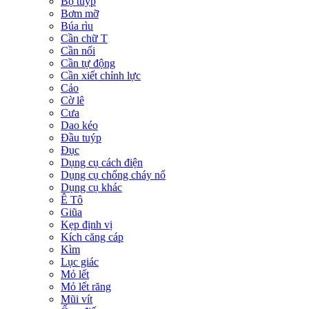
Bộ tuýp
Bơm mỡ
Búa rìu
Cần chữ T
Cần nối
Cần tự động
Cần xiết chỉnh lực
Cảo
Cờ lê
Cưa
Dao kéo
Đầu tuýp
Đục
Dụng cụ cách điện
Dụng cụ chống cháy nổ
Dụng cụ khác
Ê Tô
Giũa
Kẹp định vị
Kích căng cáp
Kìm
Lục giác
Mỏ lết
Mỏ lết răng
Mũi vít