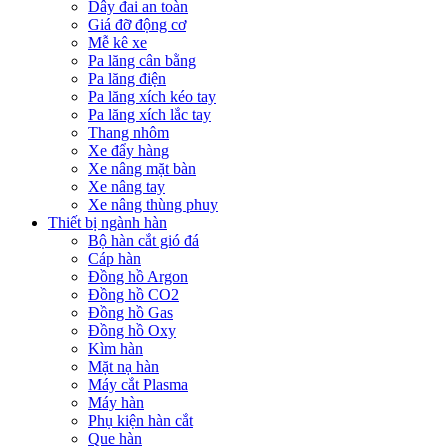
Dây đai an toàn
Giá đỡ động cơ
Mễ kê xe
Pa lăng cân bằng
Pa lăng điện
Pa lăng xích kéo tay
Pa lăng xích lắc tay
Thang nhôm
Xe đẩy hàng
Xe nâng mặt bàn
Xe nâng tay
Xe nâng thùng phuy
Thiết bị ngành hàn
Bộ hàn cắt gió đá
Cáp hàn
Đồng hồ Argon
Đồng hồ CO2
Đồng hồ Gas
Đồng hồ Oxy
Kìm hàn
Mặt nạ hàn
Máy cắt Plasma
Máy hàn
Phụ kiện hàn cắt
Que hàn