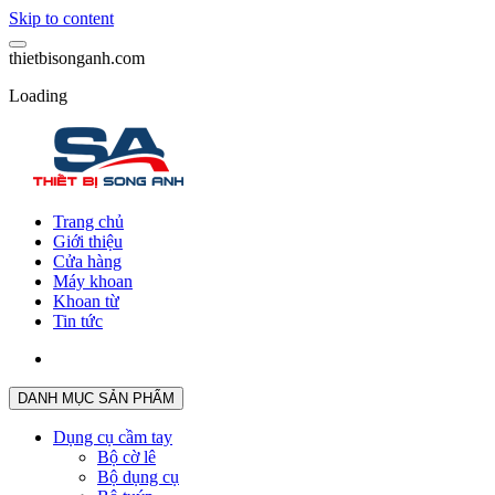
Skip to content
t
h
i
e
t
b
i
s
o
n
g
a
n
h
.
c
o
m
Loading
Trang chủ
Giới thiệu
Cửa hàng
Máy khoan
Khoan từ
Tin tức
DANH MỤC SẢN PHẨM
Dụng cụ cầm tay
Bộ cờ lê
Bộ dụng cụ