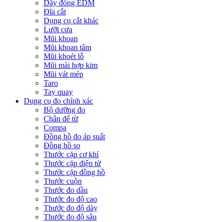
Dây đồng EDM
Đĩa cắt
Dụng cụ cắt khác
Lưỡi cưa
Mũi khoan
Mũi khoan tâm
Mũi khoét lỗ
Mũi mài hợp kim
Mũi vát mép
Taro
Tay quay
Dụng cụ đo chính xác
Bộ dưỡng đo
Chân đế từ
Compa
Đồng hồ đo áp suất
Đồng hồ so
Thước cặp cơ khí
Thước cặp điện tử
Thước cặp đồng hồ
Thước cuộn
Thước đo dầu
Thước đo độ cao
Thước đo độ dày
Thước đo độ sâu