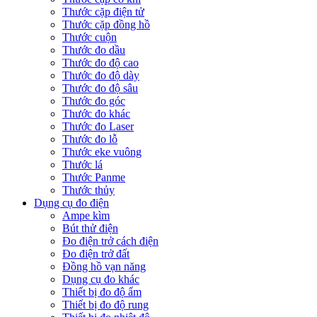
Thước cặp điện tử
Thước cặp đồng hồ
Thước cuộn
Thước đo dầu
Thước đo độ cao
Thước đo độ dày
Thước đo độ sâu
Thước đo góc
Thước đo khác
Thước đo Laser
Thước đo lỗ
Thước eke vuông
Thước lá
Thước Panme
Thước thủy
Dụng cụ đo điện
Ampe kìm
Bút thử điện
Đo điện trở cách điện
Đo điện trở đất
Đồng hồ vạn năng
Dụng cụ đo khác
Thiết bị đo độ ẩm
Thiết bị đo độ rung