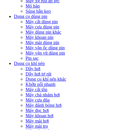
Máy xịt rửa áp lực
Mỏ hàn
Súng bắn keo
Dụng cụ dùng pin
Máy cắt dùng pin
Máy cưa dùng pin
Máy dùng pin khác
Máy khoan pin
Máy mài dùng pin
Máy vặn ốc dùng pin
Máy vặn vít dùng pin
Pin sạc
Dụng cụ khí nén
Dây hơi
Dây hơi tự rút
Dụng cụ khí nén khác
Khớp nối nhanh
Máy cắt tôn
Máy chà nhám hơi
Máy cưa dũa
Máy đánh bóng hơi
Máy đục hơi
Máy khoan hơi
Máy mài hơi
Máy mài trụ