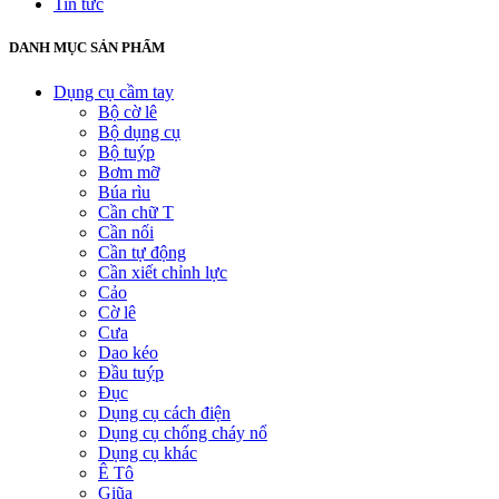
Tin tức
DANH MỤC SẢN PHẨM
Dụng cụ cầm tay
Bộ cờ lê
Bộ dụng cụ
Bộ tuýp
Bơm mỡ
Búa rìu
Cần chữ T
Cần nối
Cần tự động
Cần xiết chỉnh lực
Cảo
Cờ lê
Cưa
Dao kéo
Đầu tuýp
Đục
Dụng cụ cách điện
Dụng cụ chống cháy nổ
Dụng cụ khác
Ê Tô
Giũa