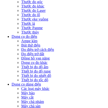
Thước đo góc
Thước đo khác
Thước đo Laser
Thước đo lỗ
Thước eke vuông
Thước lá
Thước Panme
Thước thủy
Dụng cụ đo điện
Ampe kìm
Bút thử điện
Đo điện trở cách điện
Đo điện trở đất
Đồng hồ vạn năng
Dụng cụ đo khác
Thiết bị đo độ ẩm
Thiết bị đo độ rung
Thiết bị đo nhiệt độ
Thiết bị đo tốc độ
Dụng cụ dùng điện
Các loại máy khác
Máy bào
Máy cắt
Máy chà nhám
Máy chà sàn