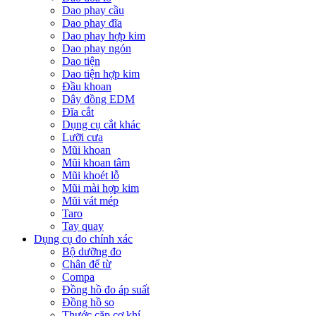
Dao phay cầu
Dao phay đĩa
Dao phay hợp kim
Dao phay ngón
Dao tiện
Dao tiện hợp kim
Đầu khoan
Dây đồng EDM
Đĩa cắt
Dụng cụ cắt khác
Lưỡi cưa
Mũi khoan
Mũi khoan tâm
Mũi khoét lỗ
Mũi mài hợp kim
Mũi vát mép
Taro
Tay quay
Dụng cụ đo chính xác
Bộ dưỡng đo
Chân đế từ
Compa
Đồng hồ đo áp suất
Đồng hồ so
Thước cặp cơ khí