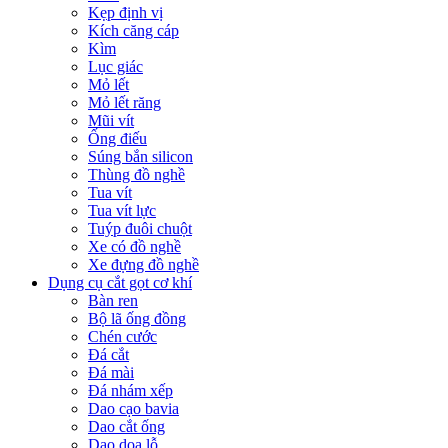
Kẹp định vị
Kích căng cáp
Kìm
Lục giác
Mỏ lết
Mỏ lết răng
Mũi vít
Ống điếu
Súng bắn silicon
Thùng đồ nghề
Tua vít
Tua vít lực
Tuýp đuôi chuột
Xe có đồ nghề
Xe đựng đồ nghề
Dụng cụ cắt gọt cơ khí
Bàn ren
Bộ lã ống đồng
Chén cước
Đá cắt
Đá mài
Đá nhám xếp
Dao cạo bavia
Dao cắt ống
Dao doa lỗ