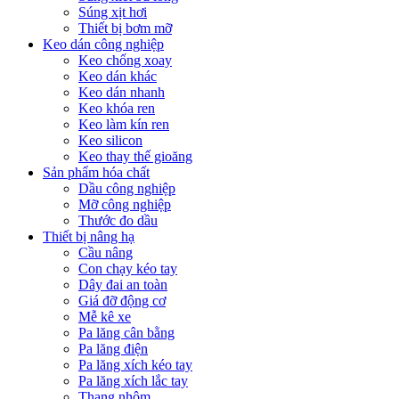
Súng xịt hơi
Thiết bị bơm mỡ
Keo dán công nghiệp
Keo chống xoay
Keo dán khác
Keo dán nhanh
Keo khóa ren
Keo làm kín ren
Keo silicon
Keo thay thế gioăng
Sản phẩm hóa chất
Dầu công nghiệp
Mỡ công nghiệp
Thước đo dầu
Thiết bị nâng hạ
Cầu nâng
Con chạy kéo tay
Dây đai an toàn
Giá đỡ động cơ
Mễ kê xe
Pa lăng cân bằng
Pa lăng điện
Pa lăng xích kéo tay
Pa lăng xích lắc tay
Thang nhôm