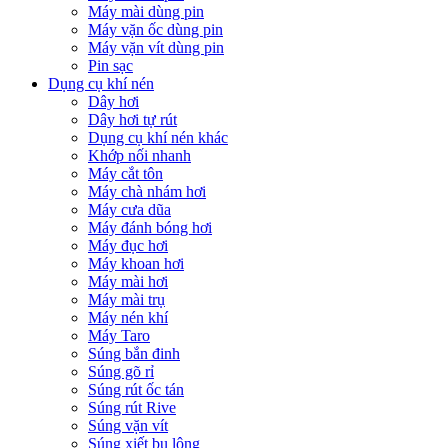
Máy mài dùng pin
Máy vặn ốc dùng pin
Máy vặn vít dùng pin
Pin sạc
Dụng cụ khí nén
Dây hơi
Dây hơi tự rút
Dụng cụ khí nén khác
Khớp nối nhanh
Máy cắt tôn
Máy chà nhám hơi
Máy cưa dũa
Máy đánh bóng hơi
Máy đục hơi
Máy khoan hơi
Máy mài hơi
Máy mài trụ
Máy nén khí
Máy Taro
Súng bắn đinh
Súng gõ rỉ
Súng rút ốc tán
Súng rút Rive
Súng vặn vít
Súng xiết bu lông