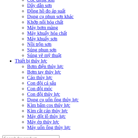
Dây dẫn sơn
Đồng hồ đo áp suất
Dụng cụ phun sơn khác
Khớp nối hóa chất
Máy bơm màng
Máy khuấy hóa chất
Máy khuấy sơn
Nồi trộn sơn
Súng phun sơn
Súng vẽ mỹ thuật
Thiết bị thủy lực
Bơm điện thủy lực
Bơm tay thủy lực
Cảo thủy lực
Con đội cá sấu
Con đội móc
Con đội thủy lực
Dụng cụ uốn ống thủy lực
Kìm bấm cos thủy lực
Kìm cắt cáp thủy lực
Máy đột lỗ thủy lực
Máy ép thủy lực
Máy uốn ống thủy lực