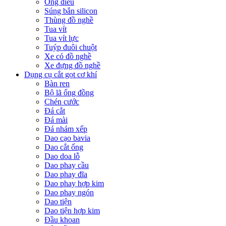
Ống điếu
Súng bắn silicon
Thùng đồ nghề
Tua vít
Tua vít lực
Tuýp đuôi chuột
Xe có đồ nghề
Xe đựng đồ nghề
Dụng cụ cắt gọt cơ khí
Bàn ren
Bộ lã ống đồng
Chén cước
Đá cắt
Đá mài
Đá nhám xếp
Dao cạo bavia
Dao cắt ống
Dao doa lỗ
Dao phay cầu
Dao phay đĩa
Dao phay hợp kim
Dao phay ngón
Dao tiện
Dao tiện hợp kim
Đầu khoan