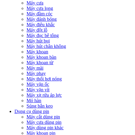
Máy cưa
Máy cưa lọng
Máy đầm cóc
Máy đánh bóng
Máy điêu khắc
Máy đột lỗ
Máy đục bê tông
Máy hút bụi
Máy hút chân không
Máy khoan
Máy khoan bàn
Máy khoan từ
Máy mài
Máy phay
Máy thổi hơi nóng
Máy vặn ốc
Máy vặn vít
Máy xịt rửa áp lực
Mỏ hàn
Súng bắn keo
Dụng cụ dùng pin
Máy cắt dùng pin
Máy cưa dùng pin
Máy dùng pin khác
Máy khoan pin