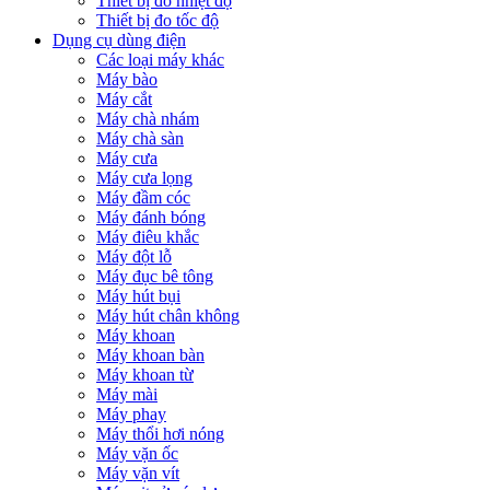
Thiết bị đo nhiệt độ
Thiết bị đo tốc độ
Dụng cụ dùng điện
Các loại máy khác
Máy bào
Máy cắt
Máy chà nhám
Máy chà sàn
Máy cưa
Máy cưa lọng
Máy đầm cóc
Máy đánh bóng
Máy điêu khắc
Máy đột lỗ
Máy đục bê tông
Máy hút bụi
Máy hút chân không
Máy khoan
Máy khoan bàn
Máy khoan từ
Máy mài
Máy phay
Máy thổi hơi nóng
Máy vặn ốc
Máy vặn vít