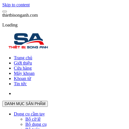
Skip to content
t
h
i
e
t
b
i
s
o
n
g
a
n
h
.
c
o
m
Loading
Trang chủ
Giới thiệu
Cửa hàng
Máy khoan
Khoan từ
Tin tức
DANH MỤC SẢN PHẨM
Dụng cụ cầm tay
Bộ cờ lê
Bộ dụng cụ