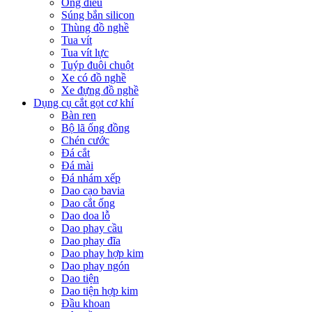
Ống điếu
Súng bắn silicon
Thùng đồ nghề
Tua vít
Tua vít lực
Tuýp đuôi chuột
Xe có đồ nghề
Xe đựng đồ nghề
Dụng cụ cắt gọt cơ khí
Bàn ren
Bộ lã ống đồng
Chén cước
Đá cắt
Đá mài
Đá nhám xếp
Dao cạo bavia
Dao cắt ống
Dao doa lỗ
Dao phay cầu
Dao phay đĩa
Dao phay hợp kim
Dao phay ngón
Dao tiện
Dao tiện hợp kim
Đầu khoan