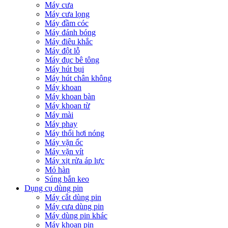
Máy cưa
Máy cưa lọng
Máy đầm cóc
Máy đánh bóng
Máy điêu khắc
Máy đột lỗ
Máy đục bê tông
Máy hút bụi
Máy hút chân không
Máy khoan
Máy khoan bàn
Máy khoan từ
Máy mài
Máy phay
Máy thổi hơi nóng
Máy vặn ốc
Máy vặn vít
Máy xịt rửa áp lực
Mỏ hàn
Súng bắn keo
Dụng cụ dùng pin
Máy cắt dùng pin
Máy cưa dùng pin
Máy dùng pin khác
Máy khoan pin