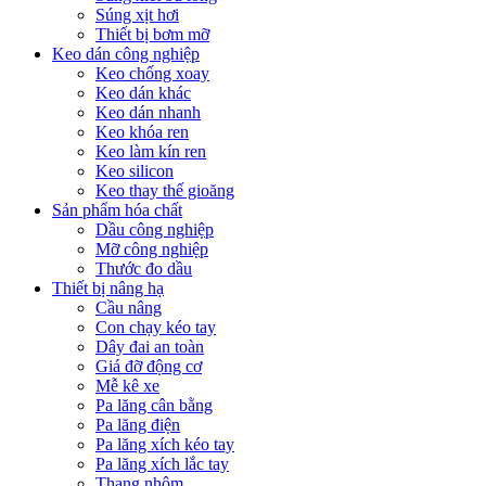
Súng xịt hơi
Thiết bị bơm mỡ
Keo dán công nghiệp
Keo chống xoay
Keo dán khác
Keo dán nhanh
Keo khóa ren
Keo làm kín ren
Keo silicon
Keo thay thế gioăng
Sản phẩm hóa chất
Dầu công nghiệp
Mỡ công nghiệp
Thước đo dầu
Thiết bị nâng hạ
Cầu nâng
Con chạy kéo tay
Dây đai an toàn
Giá đỡ động cơ
Mễ kê xe
Pa lăng cân bằng
Pa lăng điện
Pa lăng xích kéo tay
Pa lăng xích lắc tay
Thang nhôm