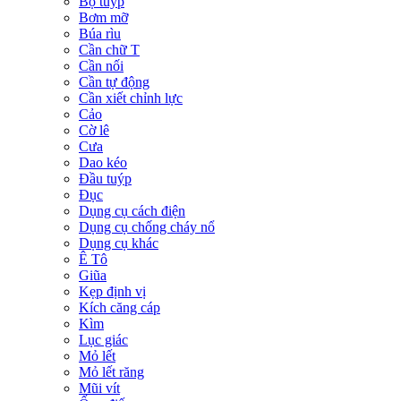
Bộ tuýp
Bơm mỡ
Búa rìu
Cần chữ T
Cần nối
Cần tự động
Cần xiết chỉnh lực
Cảo
Cờ lê
Cưa
Dao kéo
Đầu tuýp
Đục
Dụng cụ cách điện
Dụng cụ chống cháy nổ
Dụng cụ khác
Ê Tô
Giũa
Kẹp định vị
Kích căng cáp
Kìm
Lục giác
Mỏ lết
Mỏ lết răng
Mũi vít