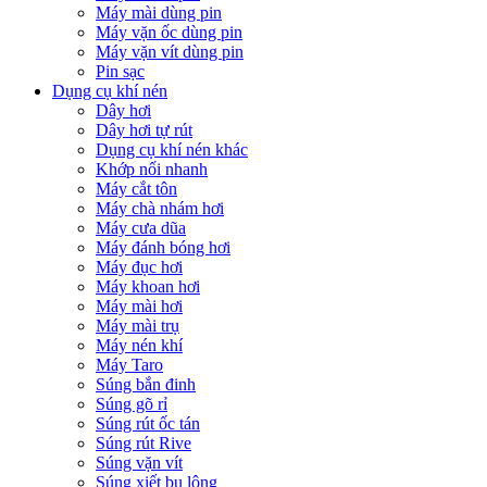
Máy mài dùng pin
Máy vặn ốc dùng pin
Máy vặn vít dùng pin
Pin sạc
Dụng cụ khí nén
Dây hơi
Dây hơi tự rút
Dụng cụ khí nén khác
Khớp nối nhanh
Máy cắt tôn
Máy chà nhám hơi
Máy cưa dũa
Máy đánh bóng hơi
Máy đục hơi
Máy khoan hơi
Máy mài hơi
Máy mài trụ
Máy nén khí
Máy Taro
Súng bắn đinh
Súng gõ rỉ
Súng rút ốc tán
Súng rút Rive
Súng vặn vít
Súng xiết bu lông