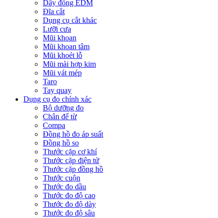
Dây đồng EDM
Đĩa cắt
Dụng cụ cắt khác
Lưỡi cưa
Mũi khoan
Mũi khoan tâm
Mũi khoét lỗ
Mũi mài hợp kim
Mũi vát mép
Taro
Tay quay
Dụng cụ đo chính xác
Bộ dưỡng đo
Chân đế từ
Compa
Đồng hồ đo áp suất
Đồng hồ so
Thước cặp cơ khí
Thước cặp điện tử
Thước cặp đồng hồ
Thước cuộn
Thước đo dầu
Thước đo độ cao
Thước đo độ dày
Thước đo độ sâu