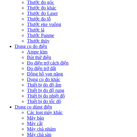
Thước đo góc
Thước đo khác
Thước đo Laser
Thước đo lỗ
Thước eke vuông
Thước lá
Thước Panme
Thước thủy
Dụng cụ đo điện
Ampe kìm
Bút thử điện
Đo điện trở cách điện
Đo điện trở đất
Đồng hồ vạn năng
Dụng cụ đo khác
Thiết bị đo độ ẩm
Thiết bị đo độ rung
Thiết bị đo nhiệt độ
Thiết bị đo tốc độ
Dụng cụ dùng điện
Các loại máy khác
Máy bào
Máy cắt
Máy chà nhám
Máy chà sàn