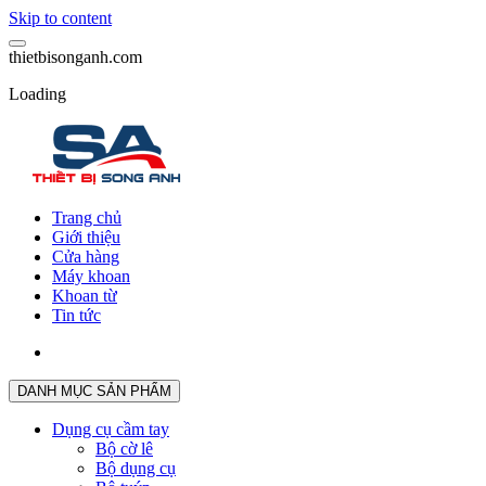
Skip to content
t
h
i
e
t
b
i
s
o
n
g
a
n
h
.
c
o
m
Loading
Trang chủ
Giới thiệu
Cửa hàng
Máy khoan
Khoan từ
Tin tức
DANH MỤC SẢN PHẨM
Dụng cụ cầm tay
Bộ cờ lê
Bộ dụng cụ