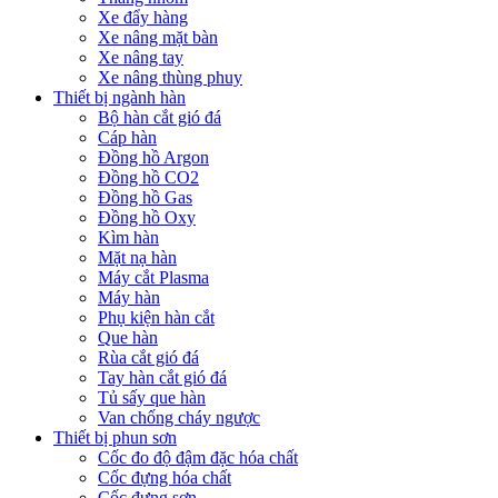
Xe đẩy hàng
Xe nâng mặt bàn
Xe nâng tay
Xe nâng thùng phuy
Thiết bị ngành hàn
Bộ hàn cắt gió đá
Cáp hàn
Đồng hồ Argon
Đồng hồ CO2
Đồng hồ Gas
Đồng hồ Oxy
Kìm hàn
Mặt nạ hàn
Máy cắt Plasma
Máy hàn
Phụ kiện hàn cắt
Que hàn
Rùa cắt gió đá
Tay hàn cắt gió đá
Tủ sấy que hàn
Van chống cháy ngược
Thiết bị phun sơn
Cốc đo độ đậm đặc hóa chất
Cốc đựng hóa chất
Cốc đựng sơn