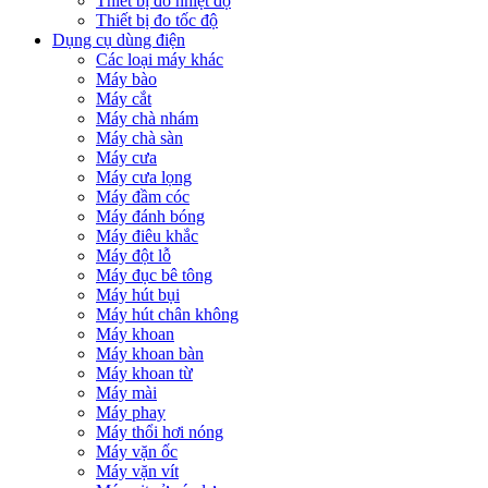
Thiết bị đo nhiệt độ
Thiết bị đo tốc độ
Dụng cụ dùng điện
Các loại máy khác
Máy bào
Máy cắt
Máy chà nhám
Máy chà sàn
Máy cưa
Máy cưa lọng
Máy đầm cóc
Máy đánh bóng
Máy điêu khắc
Máy đột lỗ
Máy đục bê tông
Máy hút bụi
Máy hút chân không
Máy khoan
Máy khoan bàn
Máy khoan từ
Máy mài
Máy phay
Máy thổi hơi nóng
Máy vặn ốc
Máy vặn vít