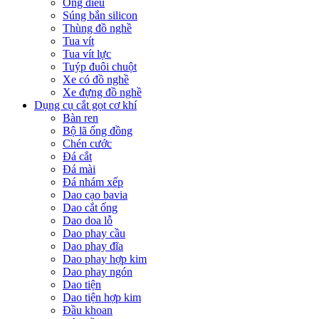
Ống điếu
Súng bắn silicon
Thùng đồ nghề
Tua vít
Tua vít lực
Tuýp đuôi chuột
Xe có đồ nghề
Xe đựng đồ nghề
Dụng cụ cắt gọt cơ khí
Bàn ren
Bộ lã ống đồng
Chén cước
Đá cắt
Đá mài
Đá nhám xếp
Dao cạo bavia
Dao cắt ống
Dao doa lỗ
Dao phay cầu
Dao phay đĩa
Dao phay hợp kim
Dao phay ngón
Dao tiện
Dao tiện hợp kim
Đầu khoan