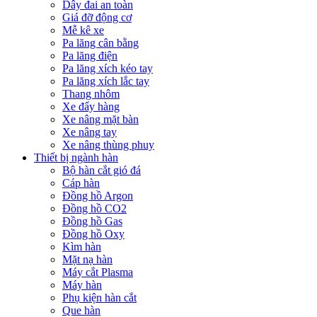
Dây đai an toàn
Giá đỡ động cơ
Mễ kê xe
Pa lăng cân bằng
Pa lăng điện
Pa lăng xích kéo tay
Pa lăng xích lắc tay
Thang nhôm
Xe đẩy hàng
Xe nâng mặt bàn
Xe nâng tay
Xe nâng thùng phuy
Thiết bị ngành hàn
Bộ hàn cắt gió đá
Cáp hàn
Đồng hồ Argon
Đồng hồ CO2
Đồng hồ Gas
Đồng hồ Oxy
Kìm hàn
Mặt nạ hàn
Máy cắt Plasma
Máy hàn
Phụ kiện hàn cắt
Que hàn