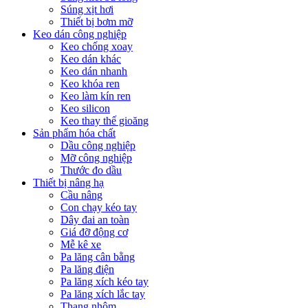
Súng xịt hơi
Thiết bị bơm mỡ
Keo dán công nghiệp
Keo chống xoay
Keo dán khác
Keo dán nhanh
Keo khóa ren
Keo làm kín ren
Keo silicon
Keo thay thế gioăng
Sản phẩm hóa chất
Dầu công nghiệp
Mỡ công nghiệp
Thước đo dầu
Thiết bị nâng hạ
Cầu nâng
Con chạy kéo tay
Dây đai an toàn
Giá đỡ động cơ
Mễ kê xe
Pa lăng cân bằng
Pa lăng điện
Pa lăng xích kéo tay
Pa lăng xích lắc tay
Thang nhôm