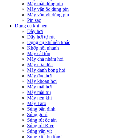
Máy mài dùng pin
Máy vặn ốc dùng pin
Máy vặn vít dùng pin
Pin sạc
Dụng cụ khí nén
Dây hơi
Dây hơi tự rút
Dụng cụ khí nén khác
Khớp nối nhanh
Máy cắt tôn
Máy chà nhám hơi
Máy cưa dũa
Máy đánh bóng hơi
Máy đục hơi
Máy khoan hơi
Máy mài hơi
Máy mài trụ
Máy nén khí
Máy Taro
Súng bắn đinh
Súng gõ rỉ
Súng rút ốc tán
Súng rút Rive
Súng vặn vít
Súng xiết bu lông