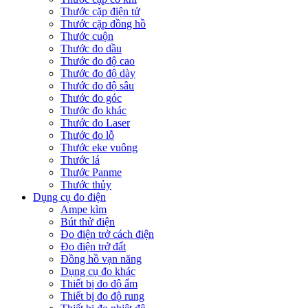
Thước cặp điện tử
Thước cặp đồng hồ
Thước cuộn
Thước đo dầu
Thước đo độ cao
Thước đo độ dày
Thước đo độ sâu
Thước đo góc
Thước đo khác
Thước đo Laser
Thước đo lỗ
Thước eke vuông
Thước lá
Thước Panme
Thước thủy
Dụng cụ đo điện
Ampe kìm
Bút thử điện
Đo điện trở cách điện
Đo điện trở đất
Đồng hồ vạn năng
Dụng cụ đo khác
Thiết bị đo độ ẩm
Thiết bị đo độ rung