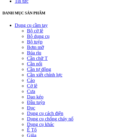
Tin tức
DANH MỤC SẢN PHẨM
Dụng cụ cầm tay
Bộ cờ lê
Bộ dụng cụ
Bộ tuýp
Bơm mỡ
Búa rìu
Cần chữ T
Cần nối
Cần tự động
Cần xiết chỉnh lực
Cảo
Cờ lê
Cưa
Dao kéo
Đầu tuýp
Đục
Dụng cụ cách điện
Dụng cụ chống cháy nổ
Dụng cụ khác
Ê Tô
Giũa