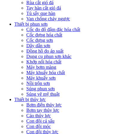
Rùa cắt gió đá
Tay hàn cắt gió đá
Tủ sấy que hàn
Van chống cháy ngược
Thiết bị phun sơn
Cốc đo độ đậm đặc hóa chất
Cốc đựng hóa chất
Cốc đựng sơn
Dây dẫn sơn
Đồng hồ đo áp suất
Dụng cụ phun sơn khác
Khớp nối hóa chất
Máy bơm màng
Máy khuấy hóa chất
Máy khuấy sơn
Nồi trộn sơn
Súng phun sơn
Súng vẽ mỹ thuật
Thiết bị thủy lực
Bơm điện thủy lực
Bơm tay thủy lực
Cảo thủy lực
Con đội cá sấu
Con đội móc
Con đội thủy lực