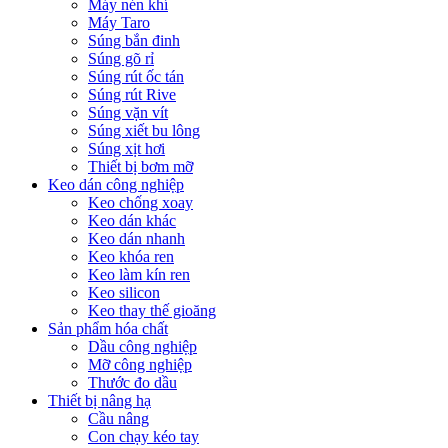
Máy nén khí
Máy Taro
Súng bắn đinh
Súng gõ rỉ
Súng rút ốc tán
Súng rút Rive
Súng vặn vít
Súng xiết bu lông
Súng xịt hơi
Thiết bị bơm mỡ
Keo dán công nghiệp
Keo chống xoay
Keo dán khác
Keo dán nhanh
Keo khóa ren
Keo làm kín ren
Keo silicon
Keo thay thế gioăng
Sản phẩm hóa chất
Dầu công nghiệp
Mỡ công nghiệp
Thước đo dầu
Thiết bị nâng hạ
Cầu nâng
Con chạy kéo tay