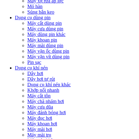
Máy xịt rửa áp lực
Mỏ hàn
Súng bắn keo
Dụng cụ dùng pin
Máy cắt dùng pin
Máy cưa dùng pin
Máy dùng pin khác
Máy khoan pin
Máy mài dùng pin
Máy vặn ốc dùng pin
Máy vặn vít dùng pin
Pin sạc
Dụng cụ khí nén
Dây hơi
Dây hơi tự rút
Dụng cụ khí nén khác
Khớp nối nhanh
Máy cắt tôn
Máy chà nhám hơi
Máy cưa dũa
Máy đánh bóng hơi
Máy đục hơi
Máy khoan hơi
Máy mài hơi
Máy mài trụ