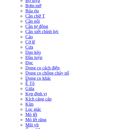
Bộ tuýp
Bơm mỡ
Búa rìu
Cần chữ T
Cần nối
Cần tự động
Cần xiết chỉnh lực
Cảo
Cờ lê
Cưa
Dao kéo
Đầu tuýp
Đục
Dụng cụ cách điện
Dụng cụ chống cháy nổ
Dụng cụ khác
Ê Tô
Giũa
Kẹp định vị
Kích căng cáp
Kìm
Lục giác
Mỏ lết
Mỏ lết răng
Mũi vít