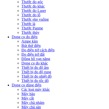
Thước đo góc
Thước đo khác
Thước đo Laser
Thước đo lỗ
Thước eke vuông
Thước lá
Thước Panme
Thước thủy
Dụng cụ đo điện
Ampe kìm
Bút thử điện
Đo điện trở cách điện
Đo điện trở đất
Đồng hồ vạn năng
Dụng cụ đo khác
Thiết bị đo độ ẩm
Thiết bị đo độ rung
Thiết bị đo nhiệt độ
Thiết bị đo tốc độ
Dụng cụ dùng điện
Các loại máy khác
Máy bào
Máy cắt
Máy chà nhám
Máy chà sàn