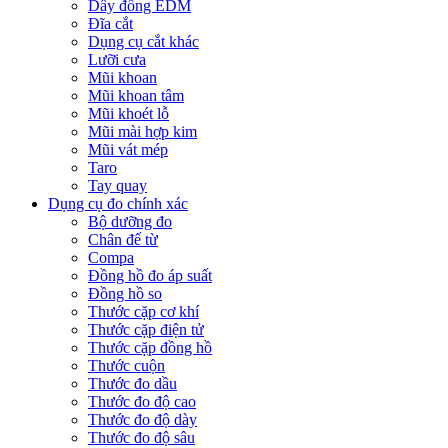
Dây đồng EDM
Đĩa cắt
Dụng cụ cắt khác
Lưỡi cưa
Mũi khoan
Mũi khoan tâm
Mũi khoét lỗ
Mũi mài hợp kim
Mũi vát mép
Taro
Tay quay
Dụng cụ đo chính xác
Bộ dưỡng đo
Chân đế từ
Compa
Đồng hồ đo áp suất
Đồng hồ so
Thước cặp cơ khí
Thước cặp điện tử
Thước cặp đồng hồ
Thước cuộn
Thước đo dầu
Thước đo độ cao
Thước đo độ dày
Thước đo độ sâu