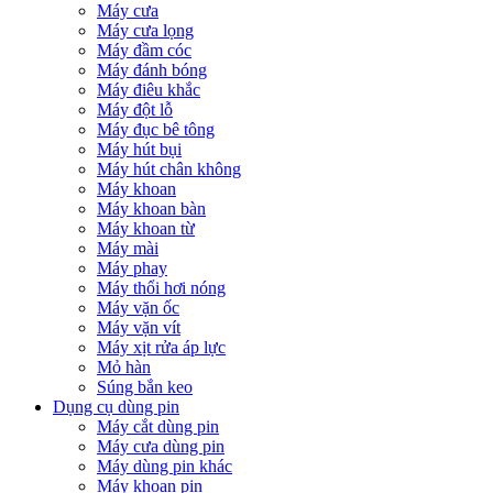
Máy cưa
Máy cưa lọng
Máy đầm cóc
Máy đánh bóng
Máy điêu khắc
Máy đột lỗ
Máy đục bê tông
Máy hút bụi
Máy hút chân không
Máy khoan
Máy khoan bàn
Máy khoan từ
Máy mài
Máy phay
Máy thổi hơi nóng
Máy vặn ốc
Máy vặn vít
Máy xịt rửa áp lực
Mỏ hàn
Súng bắn keo
Dụng cụ dùng pin
Máy cắt dùng pin
Máy cưa dùng pin
Máy dùng pin khác
Máy khoan pin