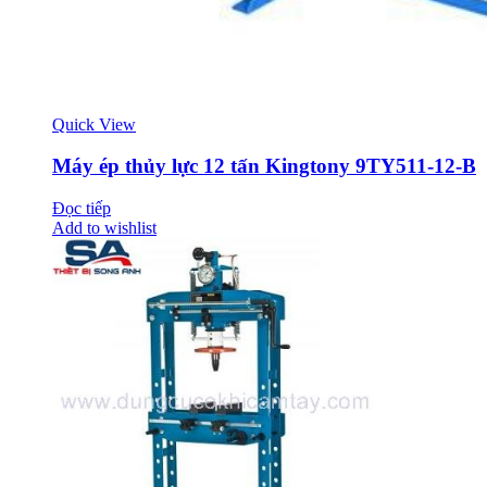
Quick View
Máy ép thủy lực 12 tấn Kingtony 9TY511-12-B
Đọc tiếp
Add to wishlist