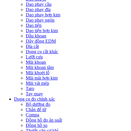
Dao phay cầu
Dao phay đĩa
Dao phay hợp kim
Dao phay ngón
Dao tiện
Dao tiện hợp kim
Đầu khoan
Dây đồng EDM
Đĩa cắt
Dụng cụ cắt khác
Lưỡi cưa
Mũi khoan
Mũi khoan tâm
Mũi khoét lỗ
Mũi mài hợp kim
Mũi vát mép
Taro
Tay quay
Dụng cụ đo chính xác
Bộ dưỡng đo
Chân đế từ
Compa
Đồng hồ đo áp suất
Đồng hồ so
Thước cặp cơ khí