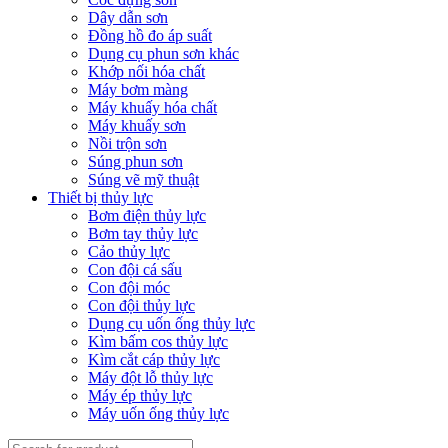
Dây dẫn sơn
Đồng hồ đo áp suất
Dụng cụ phun sơn khác
Khớp nối hóa chất
Máy bơm màng
Máy khuấy hóa chất
Máy khuấy sơn
Nồi trộn sơn
Súng phun sơn
Súng vẽ mỹ thuật
Thiết bị thủy lực
Bơm điện thủy lực
Bơm tay thủy lực
Cảo thủy lực
Con đội cá sấu
Con đội móc
Con đội thủy lực
Dụng cụ uốn ống thủy lực
Kìm bấm cos thủy lực
Kìm cắt cáp thủy lực
Máy đột lỗ thủy lực
Máy ép thủy lực
Máy uốn ống thủy lực