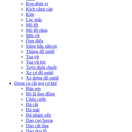
Kẹp định vị
Kích căng cáp
Kìm
Lục giác
Mỏ lết
Mỏ lết răng
Mũi vít
Ống điếu
Súng bắn silicon
Thùng đồ nghề
Tua vít
Tua vít lực
Tuýp đuôi chuột
Xe có đồ nghề
Xe đựng đồ nghề
Dụng cụ cắt gọt cơ khí
Bàn ren
Bộ lã ống đồng
Chén cước
Đá cắt
Đá mài
Đá nhám xếp
Dao cạo bavia
Dao cắt ống
Dao doa lỗ