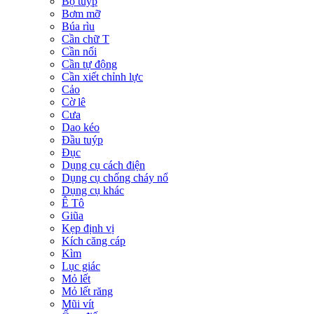
Bộ tuýp
Bơm mỡ
Búa rìu
Cần chữ T
Cần nối
Cần tự động
Cần xiết chỉnh lực
Cảo
Cờ lê
Cưa
Dao kéo
Đầu tuýp
Đục
Dụng cụ cách điện
Dụng cụ chống cháy nổ
Dụng cụ khác
Ê Tô
Giũa
Kẹp định vị
Kích căng cáp
Kìm
Lục giác
Mỏ lết
Mỏ lết răng
Mũi vít