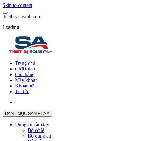
Skip to content
t
h
i
e
t
b
i
s
o
n
g
a
n
h
.
c
o
m
Loading
Trang chủ
Giới thiệu
Cửa hàng
Máy khoan
Khoan từ
Tin tức
DANH MỤC SẢN PHẨM
Dụng cụ cầm tay
Bộ cờ lê
Bộ dụng cụ