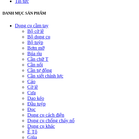
Tin tức
DANH MỤC SẢN PHẨM
Dụng cụ cầm tay
Bộ cờ lê
Bộ dụng cụ
Bộ tuýp
Bơm mỡ
Búa rìu
Cần chữ T
Cần nối
Cần tự động
Cần xiết chỉnh lực
Cảo
Cờ lê
Cưa
Dao kéo
Đầu tuýp
Đục
Dụng cụ cách điện
Dụng cụ chống cháy nổ
Dụng cụ khác
Ê Tô
Giũa