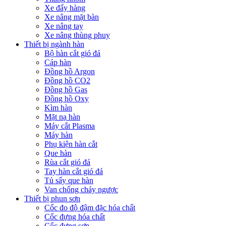
Xe đẩy hàng
Xe nâng mặt bàn
Xe nâng tay
Xe nâng thùng phuy
Thiết bị ngành hàn
Bộ hàn cắt gió đá
Cáp hàn
Đồng hồ Argon
Đồng hồ CO2
Đồng hồ Gas
Đồng hồ Oxy
Kìm hàn
Mặt nạ hàn
Máy cắt Plasma
Máy hàn
Phụ kiện hàn cắt
Que hàn
Rùa cắt gió đá
Tay hàn cắt gió đá
Tủ sấy que hàn
Van chống cháy ngược
Thiết bị phun sơn
Cốc đo độ đậm đặc hóa chất
Cốc đựng hóa chất
Cốc đựng sơn