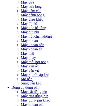
Máy cưa
Máy cưa lọng
Máy đầm cóc
Máy đánh bóng
Máy điêu khắc
Máy đột lỗ
Máy đục bê tông
Máy hút bụi
Máy hút chân không
Máy khoan
Máy khoan bàn
Máy khoan từ
Máy mài
Máy phay
Máy thổi hơi nóng
Máy vặn ốc
Máy vặn vít
Máy xịt rửa áp lực
Mỏ hàn
Súng bắn keo
Dụng cụ dùng pin
Máy cắt dùng pin
Máy cưa dùng pin
Máy dùng pin khác
Máy khoan pin