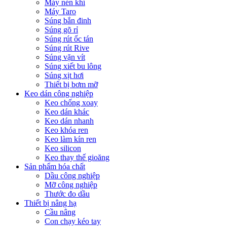
Máy nén khí
Máy Taro
Súng bắn đinh
Súng gõ rỉ
Súng rút ốc tán
Súng rút Rive
Súng vặn vít
Súng xiết bu lông
Súng xịt hơi
Thiết bị bơm mỡ
Keo dán công nghiệp
Keo chống xoay
Keo dán khác
Keo dán nhanh
Keo khóa ren
Keo làm kín ren
Keo silicon
Keo thay thế gioăng
Sản phẩm hóa chất
Dầu công nghiệp
Mỡ công nghiệp
Thước đo dầu
Thiết bị nâng hạ
Cầu nâng
Con chạy kéo tay