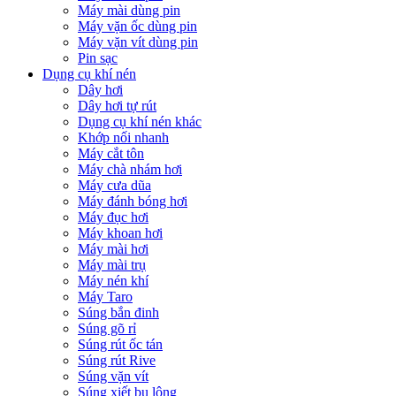
Máy mài dùng pin
Máy vặn ốc dùng pin
Máy vặn vít dùng pin
Pin sạc
Dụng cụ khí nén
Dây hơi
Dây hơi tự rút
Dụng cụ khí nén khác
Khớp nối nhanh
Máy cắt tôn
Máy chà nhám hơi
Máy cưa dũa
Máy đánh bóng hơi
Máy đục hơi
Máy khoan hơi
Máy mài hơi
Máy mài trụ
Máy nén khí
Máy Taro
Súng bắn đinh
Súng gõ rỉ
Súng rút ốc tán
Súng rút Rive
Súng vặn vít
Súng xiết bu lông