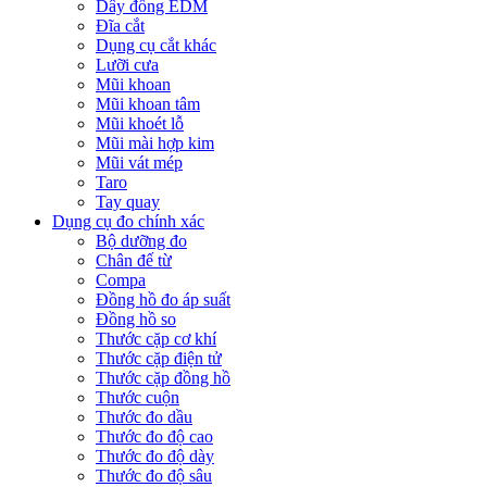
Dây đồng EDM
Đĩa cắt
Dụng cụ cắt khác
Lưỡi cưa
Mũi khoan
Mũi khoan tâm
Mũi khoét lỗ
Mũi mài hợp kim
Mũi vát mép
Taro
Tay quay
Dụng cụ đo chính xác
Bộ dưỡng đo
Chân đế từ
Compa
Đồng hồ đo áp suất
Đồng hồ so
Thước cặp cơ khí
Thước cặp điện tử
Thước cặp đồng hồ
Thước cuộn
Thước đo dầu
Thước đo độ cao
Thước đo độ dày
Thước đo độ sâu