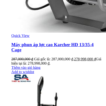
Quick View
Máy phun áp lực cao Karcher HD 13/35-4
Cage
287,000,000
₫
Giá gốc là: 287,000,000 ₫.
278,998,000
₫
Giá
hiện tại là: 278,998,000 ₫.
Thêm vào giỏ hàng
Add to wishlist