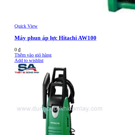
Quick View
Máy phun áp lực Hitachi AW100
0
₫
Thêm vào giỏ hàng
Add to wishlist