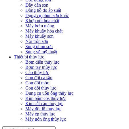
Dây dẫn sơn
Đồng hồ đo áp suất
Dụng cụ phun sơn khác
Khớp nối hóa chất
Máy bơm màng
Máy khuấy hóa chất
Máy khuấy sơn
Nồi trộn sơn
Súng phun sơn
Súng vẽ mỹ thuật
Thiết bị thủy lực
Bơm điện thủy lực
Bơm tay thủy lực
Cảo thủy lực
Con đội cá sấu
Con đội móc
Con đội thủy lực
Dụng cụ uốn ống thủy lực
Kìm bấm cos thủy lực
Kìm cắt cáp thủy lực
Máy đột lỗ thủy lực
Máy ép thủy lực
Máy uốn ống thủy lực