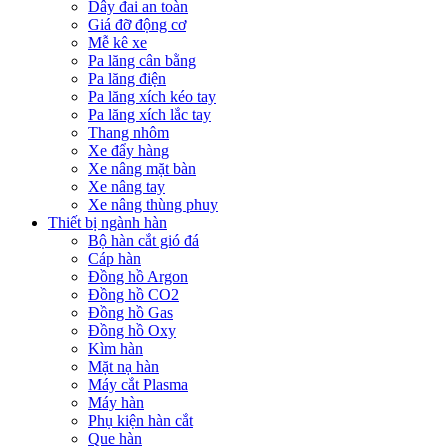
Dây đai an toàn
Giá đỡ động cơ
Mễ kê xe
Pa lăng cân bằng
Pa lăng điện
Pa lăng xích kéo tay
Pa lăng xích lắc tay
Thang nhôm
Xe đẩy hàng
Xe nâng mặt bàn
Xe nâng tay
Xe nâng thùng phuy
Thiết bị ngành hàn
Bộ hàn cắt gió đá
Cáp hàn
Đồng hồ Argon
Đồng hồ CO2
Đồng hồ Gas
Đồng hồ Oxy
Kìm hàn
Mặt nạ hàn
Máy cắt Plasma
Máy hàn
Phụ kiện hàn cắt
Que hàn