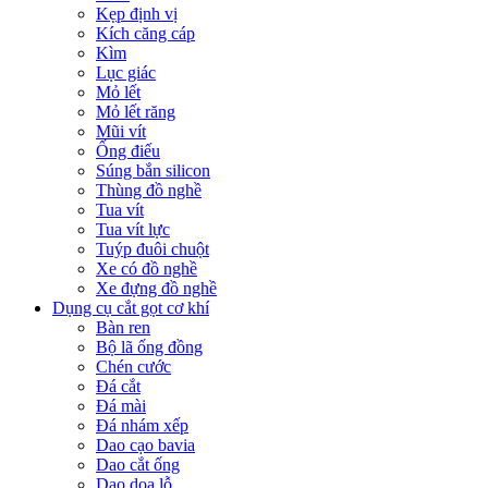
Kẹp định vị
Kích căng cáp
Kìm
Lục giác
Mỏ lết
Mỏ lết răng
Mũi vít
Ống điếu
Súng bắn silicon
Thùng đồ nghề
Tua vít
Tua vít lực
Tuýp đuôi chuột
Xe có đồ nghề
Xe đựng đồ nghề
Dụng cụ cắt gọt cơ khí
Bàn ren
Bộ lã ống đồng
Chén cước
Đá cắt
Đá mài
Đá nhám xếp
Dao cạo bavia
Dao cắt ống
Dao doa lỗ