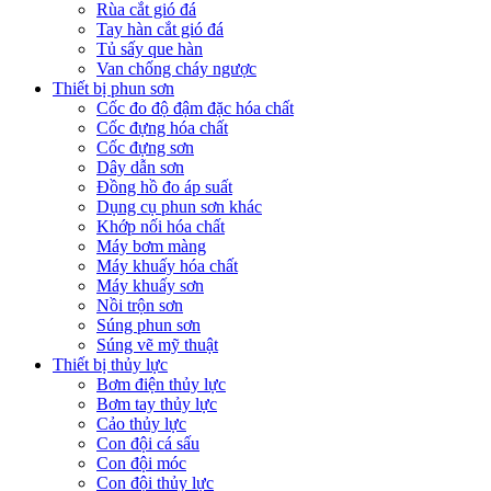
Rùa cắt gió đá
Tay hàn cắt gió đá
Tủ sấy que hàn
Van chống cháy ngược
Thiết bị phun sơn
Cốc đo độ đậm đặc hóa chất
Cốc đựng hóa chất
Cốc đựng sơn
Dây dẫn sơn
Đồng hồ đo áp suất
Dụng cụ phun sơn khác
Khớp nối hóa chất
Máy bơm màng
Máy khuấy hóa chất
Máy khuấy sơn
Nồi trộn sơn
Súng phun sơn
Súng vẽ mỹ thuật
Thiết bị thủy lực
Bơm điện thủy lực
Bơm tay thủy lực
Cảo thủy lực
Con đội cá sấu
Con đội móc
Con đội thủy lực