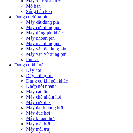
Máy xịt rửa áp lực
Mỏ hàn
Súng bắn keo
Dụng cụ dùng pin
Máy cắt dùng pin
Máy cưa dùng pin
Máy dùng pin khác
Máy khoan pin
Máy mài dùng pin
Máy vặn ốc dùng pin
Máy vặn vít dùng pin
Pin sạc
Dụng cụ khí nén
Dây hơi
Dây hơi tự rút
Dụng cụ khí nén khác
Khớp nối nhanh
Máy cắt tôn
Máy chà nhám hơi
Máy cưa dũa
Máy đánh bóng hơi
Máy đục hơi
Máy khoan hơi
Máy mài hơi
Máy mài trụ