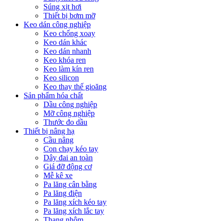
Súng xịt hơi
Thiết bị bơm mỡ
Keo dán công nghiệp
Keo chống xoay
Keo dán khác
Keo dán nhanh
Keo khóa ren
Keo làm kín ren
Keo silicon
Keo thay thế gioăng
Sản phẩm hóa chất
Dầu công nghiệp
Mỡ công nghiệp
Thước đo dầu
Thiết bị nâng hạ
Cầu nâng
Con chạy kéo tay
Dây đai an toàn
Giá đỡ động cơ
Mễ kê xe
Pa lăng cân bằng
Pa lăng điện
Pa lăng xích kéo tay
Pa lăng xích lắc tay
Thang nhôm