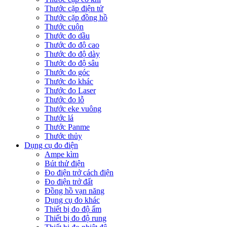
Thước cặp điện tử
Thước cặp đồng hồ
Thước cuộn
Thước đo dầu
Thước đo độ cao
Thước đo độ dày
Thước đo độ sâu
Thước đo góc
Thước đo khác
Thước đo Laser
Thước đo lỗ
Thước eke vuông
Thước lá
Thước Panme
Thước thủy
Dụng cụ đo điện
Ampe kìm
Bút thử điện
Đo điện trở cách điện
Đo điện trở đất
Đồng hồ vạn năng
Dụng cụ đo khác
Thiết bị đo độ ẩm
Thiết bị đo độ rung