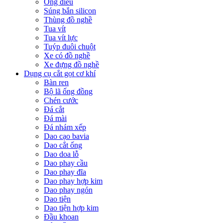
Ống điếu
Súng bắn silicon
Thùng đồ nghề
Tua vít
Tua vít lực
Tuýp đuôi chuột
Xe có đồ nghề
Xe đựng đồ nghề
Dụng cụ cắt gọt cơ khí
Bàn ren
Bộ lã ống đồng
Chén cước
Đá cắt
Đá mài
Đá nhám xếp
Dao cạo bavia
Dao cắt ống
Dao doa lỗ
Dao phay cầu
Dao phay đĩa
Dao phay hợp kim
Dao phay ngón
Dao tiện
Dao tiện hợp kim
Đầu khoan