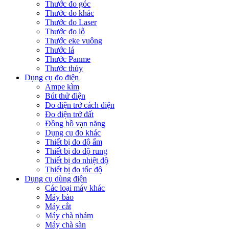
Thước đo góc
Thước đo khác
Thước đo Laser
Thước đo lỗ
Thước eke vuông
Thước lá
Thước Panme
Thước thủy
Dụng cụ đo điện
Ampe kìm
Bút thử điện
Đo điện trở cách điện
Đo điện trở đất
Đồng hồ vạn năng
Dụng cụ đo khác
Thiết bị đo độ ẩm
Thiết bị đo độ rung
Thiết bị đo nhiệt độ
Thiết bị đo tốc độ
Dụng cụ dùng điện
Các loại máy khác
Máy bào
Máy cắt
Máy chà nhám
Máy chà sàn