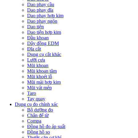
Dao phay cầu
Dao phay đĩa
Dao phay hợp kim
Dao phay ngón
Dao tiện
Dao tiện hợp kim
Đầu khoan
Dây đồng EDM
Đĩa cắt
Dụng cụ cắt khác
Lưỡi cưa
Mũi khoan
Mũi khoan tâm
Mũi khoét lỗ
Mũi mài hợp kim
Mũi vát mép
Taro
Tay quay
Dụng cụ đo chính xác
Bộ dưỡng đo
Chân đế từ
Compa
Đồng hồ đo áp suất
Đồng hồ so
Thước cặp cơ khí