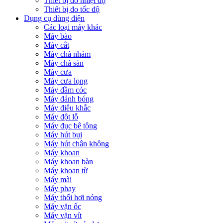
Thiết bị đo nhiệt độ
Thiết bị đo tốc độ
Dụng cụ dùng điện
Các loại máy khác
Máy bào
Máy cắt
Máy chà nhám
Máy chà sàn
Máy cưa
Máy cưa lọng
Máy đầm cóc
Máy đánh bóng
Máy điêu khắc
Máy đột lỗ
Máy đục bê tông
Máy hút bụi
Máy hút chân không
Máy khoan
Máy khoan bàn
Máy khoan từ
Máy mài
Máy phay
Máy thổi hơi nóng
Máy vặn ốc
Máy vặn vít