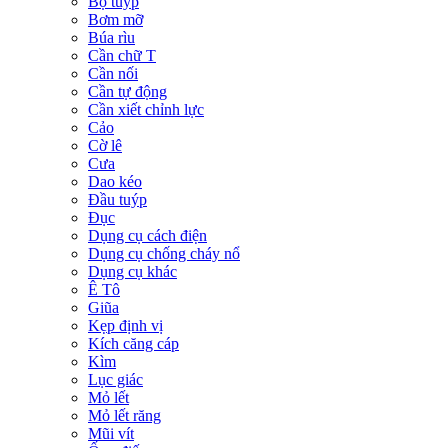
Bộ tuýp
Bơm mỡ
Búa rìu
Cần chữ T
Cần nối
Cần tự động
Cần xiết chỉnh lực
Cảo
Cờ lê
Cưa
Dao kéo
Đầu tuýp
Đục
Dụng cụ cách điện
Dụng cụ chống cháy nổ
Dụng cụ khác
Ê Tô
Giũa
Kẹp định vị
Kích căng cáp
Kìm
Lục giác
Mỏ lết
Mỏ lết răng
Mũi vít