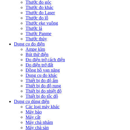
Thước đo góc
Thước đo khác
Thước đo Laser
Thước đo lỗ
Thước eke vuông
Thước lá
Thước Panme
Thước thủy
Dụng cụ đo điện
Ampe kìm
Bút thử điện
Đo điện trở cách điện
Đo điện trở đất
Đồng hồ vạn năng
Dụng cụ đo khác
Thiết bị đo độ ẩm
Thiết bị đo độ rung
Thiết bị đo nhiệt độ
Thiết bị đo tốc độ
Dụng cụ dùng điện
Các loại máy khác
Máy bào
Máy cắt
Máy chà nhám
Máy chà sàn