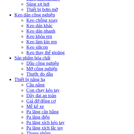
Súng xịt hơi
Thiết bị bơm mỡ
Keo dán công nghiệp
Keo chống xoay
Keo dán khác
Keo dán nhanh
Keo khóa ren
Keo làm kín ren
Keo silicon
Keo thay thế gioăng
Sản phẩm hóa chất
Dầu công nghiệp
Mỡ công nghiệp
Thước đo dầu
Thiết bị nâng hạ
Cầu nâng
Con chạy kéo tay
Dây đai an toàn
Giá đỡ động cơ
Mễ kê xe
Pa lăng cân bằng
Pa lăng điện
Pa lăng xích kéo tay
Pa lăng xích lắc tay
Thang nhôm