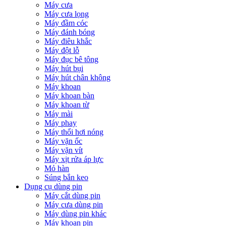
Máy cưa
Máy cưa lọng
Máy đầm cóc
Máy đánh bóng
Máy điêu khắc
Máy đột lỗ
Máy đục bê tông
Máy hút bụi
Máy hút chân không
Máy khoan
Máy khoan bàn
Máy khoan từ
Máy mài
Máy phay
Máy thổi hơi nóng
Máy vặn ốc
Máy vặn vít
Máy xịt rửa áp lực
Mỏ hàn
Súng bắn keo
Dụng cụ dùng pin
Máy cắt dùng pin
Máy cưa dùng pin
Máy dùng pin khác
Máy khoan pin