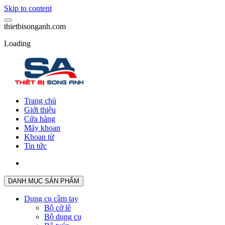
Skip to content
t
h
i
e
t
b
i
s
o
n
g
a
n
h
.
c
o
m
Loading
Trang chủ
Giới thiệu
Cửa hàng
Máy khoan
Khoan từ
Tin tức
DANH MỤC SẢN PHẨM
Dụng cụ cầm tay
Bộ cờ lê
Bộ dụng cụ