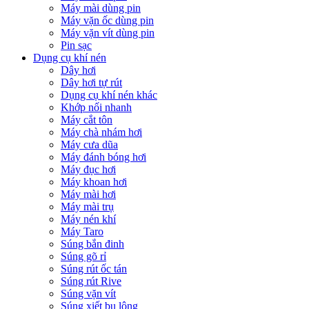
Máy mài dùng pin
Máy vặn ốc dùng pin
Máy vặn vít dùng pin
Pin sạc
Dụng cụ khí nén
Dây hơi
Dây hơi tự rút
Dụng cụ khí nén khác
Khớp nối nhanh
Máy cắt tôn
Máy chà nhám hơi
Máy cưa dũa
Máy đánh bóng hơi
Máy đục hơi
Máy khoan hơi
Máy mài hơi
Máy mài trụ
Máy nén khí
Máy Taro
Súng bắn đinh
Súng gõ rỉ
Súng rút ốc tán
Súng rút Rive
Súng vặn vít
Súng xiết bu lông