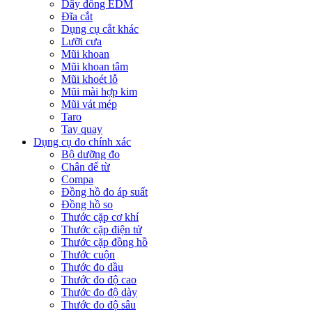
Dây đồng EDM
Đĩa cắt
Dụng cụ cắt khác
Lưỡi cưa
Mũi khoan
Mũi khoan tâm
Mũi khoét lỗ
Mũi mài hợp kim
Mũi vát mép
Taro
Tay quay
Dụng cụ đo chính xác
Bộ dưỡng đo
Chân đế từ
Compa
Đồng hồ đo áp suất
Đồng hồ so
Thước cặp cơ khí
Thước cặp điện tử
Thước cặp đồng hồ
Thước cuộn
Thước đo dầu
Thước đo độ cao
Thước đo độ dày
Thước đo độ sâu