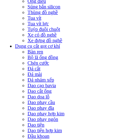
Ống điếu
Súng bắn silicon
Thùng đồ nghề
Tua vít
Tua vít lực
Tuýp đuôi chuột
Xe có đồ nghề
Xe đựng đồ nghề
Dụng cụ cắt gọt cơ khí
Bàn ren
Bộ lã ống đồng
Chén cước
Đá cắt
Đá mài
Đá nhám xếp
Dao cạo bavia
Dao cắt ống
Dao doa lỗ
Dao phay cầu
Dao phay đĩa
Dao phay hợp kim
Dao phay ngón
Dao tiện
Dao tiện hợp kim
Đầu khoan