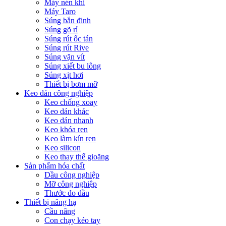
Máy nén khí
Máy Taro
Súng bắn đinh
Súng gõ rỉ
Súng rút ốc tán
Súng rút Rive
Súng vặn vít
Súng xiết bu lông
Súng xịt hơi
Thiết bị bơm mỡ
Keo dán công nghiệp
Keo chống xoay
Keo dán khác
Keo dán nhanh
Keo khóa ren
Keo làm kín ren
Keo silicon
Keo thay thế gioăng
Sản phẩm hóa chất
Dầu công nghiệp
Mỡ công nghiệp
Thước đo dầu
Thiết bị nâng hạ
Cầu nâng
Con chạy kéo tay