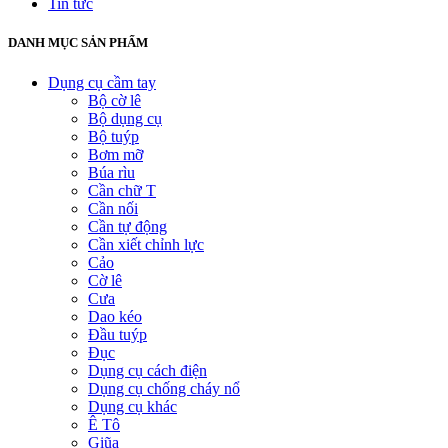
Tin tức
DANH MỤC SẢN PHẨM
Dụng cụ cầm tay
Bộ cờ lê
Bộ dụng cụ
Bộ tuýp
Bơm mỡ
Búa rìu
Cần chữ T
Cần nối
Cần tự động
Cần xiết chỉnh lực
Cảo
Cờ lê
Cưa
Dao kéo
Đầu tuýp
Đục
Dụng cụ cách điện
Dụng cụ chống cháy nổ
Dụng cụ khác
Ê Tô
Giũa