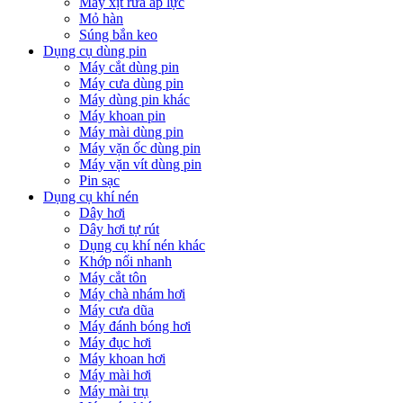
Máy xịt rửa áp lực
Mỏ hàn
Súng bắn keo
Dụng cụ dùng pin
Máy cắt dùng pin
Máy cưa dùng pin
Máy dùng pin khác
Máy khoan pin
Máy mài dùng pin
Máy vặn ốc dùng pin
Máy vặn vít dùng pin
Pin sạc
Dụng cụ khí nén
Dây hơi
Dây hơi tự rút
Dụng cụ khí nén khác
Khớp nối nhanh
Máy cắt tôn
Máy chà nhám hơi
Máy cưa dũa
Máy đánh bóng hơi
Máy đục hơi
Máy khoan hơi
Máy mài hơi
Máy mài trụ