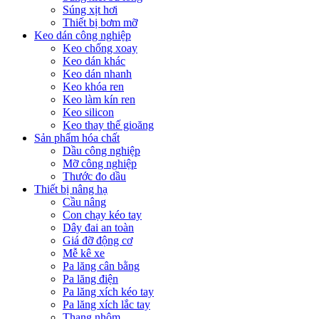
Súng xịt hơi
Thiết bị bơm mỡ
Keo dán công nghiệp
Keo chống xoay
Keo dán khác
Keo dán nhanh
Keo khóa ren
Keo làm kín ren
Keo silicon
Keo thay thế gioăng
Sản phẩm hóa chất
Dầu công nghiệp
Mỡ công nghiệp
Thước đo dầu
Thiết bị nâng hạ
Cầu nâng
Con chạy kéo tay
Dây đai an toàn
Giá đỡ động cơ
Mễ kê xe
Pa lăng cân bằng
Pa lăng điện
Pa lăng xích kéo tay
Pa lăng xích lắc tay
Thang nhôm