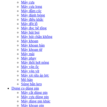
Máy cưa
Máy cưa lọng
Máy đầm cóc
Máy đánh bóng
Máy điêu khắc
Máy đột lỗ
Máy đục bê tông
Máy hút bụi
Máy hút chân không
Máy khoan
Máy khoan bàn
Máy khoan từ
Máy mài
Máy phay
Máy thổi hơi nóng
Máy vặn ốc
Máy vặn vít
Máy xịt rửa áp lực
Mỏ hàn
Súng bắn keo
Dụng cụ dùng pin
Máy cắt dùng pin
Máy cưa dùng pin
Máy dùng pin khác
Máy khoan pin