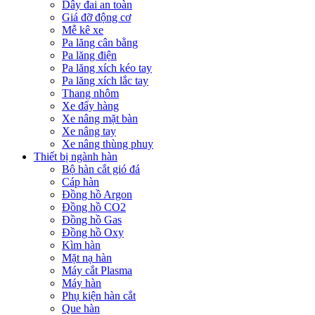
Dây đai an toàn
Giá đỡ động cơ
Mễ kê xe
Pa lăng cân bằng
Pa lăng điện
Pa lăng xích kéo tay
Pa lăng xích lắc tay
Thang nhôm
Xe đẩy hàng
Xe nâng mặt bàn
Xe nâng tay
Xe nâng thùng phuy
Thiết bị ngành hàn
Bộ hàn cắt gió đá
Cáp hàn
Đồng hồ Argon
Đồng hồ CO2
Đồng hồ Gas
Đồng hồ Oxy
Kìm hàn
Mặt nạ hàn
Máy cắt Plasma
Máy hàn
Phụ kiện hàn cắt
Que hàn