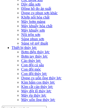
Dây dẫn sơn
Đồng hồ đo áp suất
Dụng cụ phun sơn khác
Khớp nối hóa chất
Máy bơm màng
Máy khuấy hóa chất
Máy khuấy sơn
Nồi trộn sơn
Súng phun sơn
Súng vẽ mỹ thuật
Thiết bị thủy lực
Bơm điện thủy lực
Bơm tay thủy lực
Cảo thủy lực
Con đội cá sấu
Con đội móc
Con đội thủy lực
Dụng cụ uốn ống thủy lực
Kìm bấm cos thủy lực
Kìm cắt cáp thủy lực
Máy đột lỗ thủy lực
Máy ép thủy lực
Máy uốn ống thủy lực