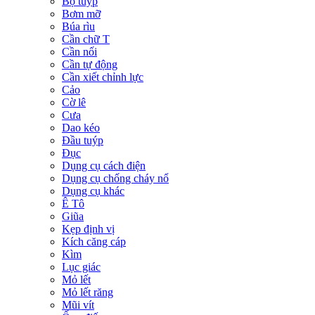
Bộ tuýp
Bơm mỡ
Búa rìu
Cần chữ T
Cần nối
Cần tự động
Cần xiết chỉnh lực
Cảo
Cờ lê
Cưa
Dao kéo
Đầu tuýp
Đục
Dụng cụ cách điện
Dụng cụ chống cháy nổ
Dụng cụ khác
Ê Tô
Giũa
Kẹp định vị
Kích căng cáp
Kìm
Lục giác
Mỏ lết
Mỏ lết răng
Mũi vít