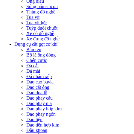
Ống điếu
Súng bắn silicon
Thùng đồ nghề
Tua vít
Tua vít lực
Tuýp đuôi chuột
Xe có đồ nghề
Xe đựng đồ nghề
Dụng cụ cắt gọt cơ khí
Bàn ren
Bộ lã ống đồng
Chén cước
Đá cắt
Đá mài
Đá nhám xếp
Dao cạo bavia
Dao cắt ống
Dao doa lỗ
Dao phay cầu
Dao phay đĩa
Dao phay hợp kim
Dao phay ngón
Dao tiện
Dao tiện hợp kim
Đầu khoan