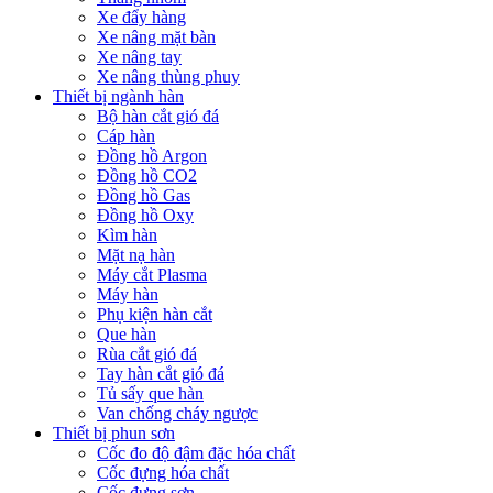
Xe đẩy hàng
Xe nâng mặt bàn
Xe nâng tay
Xe nâng thùng phuy
Thiết bị ngành hàn
Bộ hàn cắt gió đá
Cáp hàn
Đồng hồ Argon
Đồng hồ CO2
Đồng hồ Gas
Đồng hồ Oxy
Kìm hàn
Mặt nạ hàn
Máy cắt Plasma
Máy hàn
Phụ kiện hàn cắt
Que hàn
Rùa cắt gió đá
Tay hàn cắt gió đá
Tủ sấy que hàn
Van chống cháy ngược
Thiết bị phun sơn
Cốc đo độ đậm đặc hóa chất
Cốc đựng hóa chất
Cốc đựng sơn