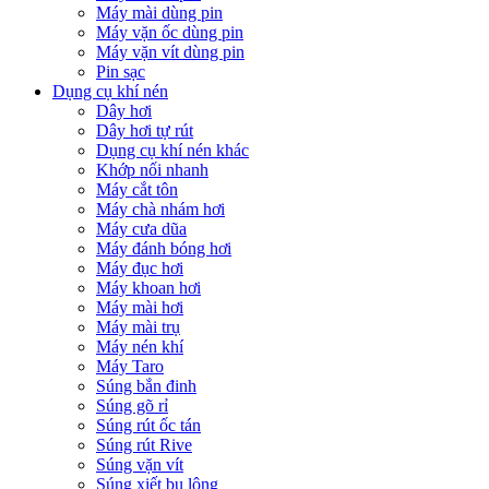
Máy mài dùng pin
Máy vặn ốc dùng pin
Máy vặn vít dùng pin
Pin sạc
Dụng cụ khí nén
Dây hơi
Dây hơi tự rút
Dụng cụ khí nén khác
Khớp nối nhanh
Máy cắt tôn
Máy chà nhám hơi
Máy cưa dũa
Máy đánh bóng hơi
Máy đục hơi
Máy khoan hơi
Máy mài hơi
Máy mài trụ
Máy nén khí
Máy Taro
Súng bắn đinh
Súng gõ rỉ
Súng rút ốc tán
Súng rút Rive
Súng vặn vít
Súng xiết bu lông