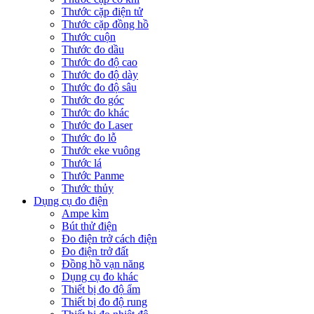
Thước cặp điện tử
Thước cặp đồng hồ
Thước cuộn
Thước đo dầu
Thước đo độ cao
Thước đo độ dày
Thước đo độ sâu
Thước đo góc
Thước đo khác
Thước đo Laser
Thước đo lỗ
Thước eke vuông
Thước lá
Thước Panme
Thước thủy
Dụng cụ đo điện
Ampe kìm
Bút thử điện
Đo điện trở cách điện
Đo điện trở đất
Đồng hồ vạn năng
Dụng cụ đo khác
Thiết bị đo độ ẩm
Thiết bị đo độ rung