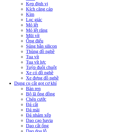
Kẹp định vị
Kích căng cáp
Kìm
Lục giác
Mỏ lết
Mỏ lết răng
Mũi vít
Ống điếu
Súng bắn silicon
Thùng đồ nghề
Tua vít
Tua vít lực
Tuýp đuôi chuột
Xe có đồ nghề
Xe đựng đồ nghề
Dụng cụ cắt gọt cơ khí
Bàn ren
Bộ lã ống đồng
Chén cước
Đá cắt
Đá mài
Đá nhám xếp
Dao cạo bavia
Dao cắt ống
Dao doa lỗ