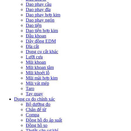
Dao phay cầu
Dao phay đĩa
Dao phay hợp kim
Dao phay ngón
Dao tiện
Dao tiện hợp kim
Đầu khoan
Dây đồng EDM
Đĩa cắt
Dụng cụ cắt khác
Lưỡi cưa
Mũi khoan
Mũi khoan tâm
Mũi khoét lỗ
Mũi mài hợp kim
Mũi vát mép
Taro
Tay quay
Dụng cụ đo chính xác
Bộ dưỡng đo
Chân đế từ
Compa
Đồng hồ đo áp suất
Đồng hồ so
Thước cặp cơ khí