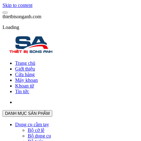
Skip to content
t
h
i
e
t
b
i
s
o
n
g
a
n
h
.
c
o
m
Loading
Trang chủ
Giới thiệu
Cửa hàng
Máy khoan
Khoan từ
Tin tức
DANH MỤC SẢN PHẨM
Dụng cụ cầm tay
Bộ cờ lê
Bộ dụng cụ