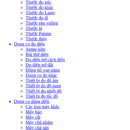
Thước đo góc
Thước đo khác
Thước đo Laser
Thước đo lỗ
Thước eke vuông
Thước lá
Thước Panme
Thước thủy
Dụng cụ đo điện
Ampe kìm
Bút thử điện
Đo điện trở cách điện
Đo điện trở đất
Đồng hồ vạn năng
Dụng cụ đo khác
Thiết bị đo độ ẩm
Thiết bị đo độ rung
Thiết bị đo nhiệt độ
Thiết bị đo tốc độ
Dụng cụ dùng điện
Các loại máy khác
Máy bào
Máy cắt
Máy chà nhám
Máy chà sàn