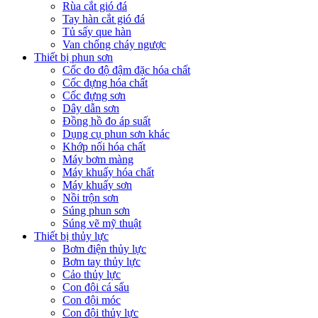
Rùa cắt gió đá
Tay hàn cắt gió đá
Tủ sấy que hàn
Van chống cháy ngược
Thiết bị phun sơn
Cốc đo độ đậm đặc hóa chất
Cốc đựng hóa chất
Cốc đựng sơn
Dây dẫn sơn
Đồng hồ đo áp suất
Dụng cụ phun sơn khác
Khớp nối hóa chất
Máy bơm màng
Máy khuấy hóa chất
Máy khuấy sơn
Nồi trộn sơn
Súng phun sơn
Súng vẽ mỹ thuật
Thiết bị thủy lực
Bơm điện thủy lực
Bơm tay thủy lực
Cảo thủy lực
Con đội cá sấu
Con đội móc
Con đội thủy lực