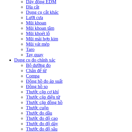
Dây đồng EDM
Đĩa cắt
Dụng cụ cắt khác
Lưỡi cưa
Mũi khoan
Mũi khoan tâm
Mũi khoét lỗ
Mũi mài hợp kim
Mũi vát mép
Taro
Tay quay
Dụng cụ đo chính xác
Bộ dưỡng đo
Chân đế từ
Compa
Đồng hồ đo áp suất
Đồng hồ so
Thước cặp cơ khí
Thước cặp điện tử
Thước cặp đồng hồ
Thước cuộn
Thước đo dầu
Thước đo độ cao
Thước đo độ dày
Thước đo độ sâu