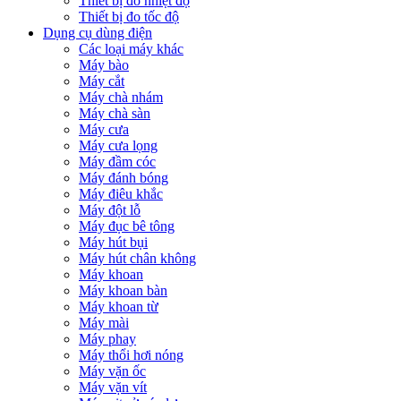
Thiết bị đo nhiệt độ
Thiết bị đo tốc độ
Dụng cụ dùng điện
Các loại máy khác
Máy bào
Máy cắt
Máy chà nhám
Máy chà sàn
Máy cưa
Máy cưa lọng
Máy đầm cóc
Máy đánh bóng
Máy điêu khắc
Máy đột lỗ
Máy đục bê tông
Máy hút bụi
Máy hút chân không
Máy khoan
Máy khoan bàn
Máy khoan từ
Máy mài
Máy phay
Máy thổi hơi nóng
Máy vặn ốc
Máy vặn vít