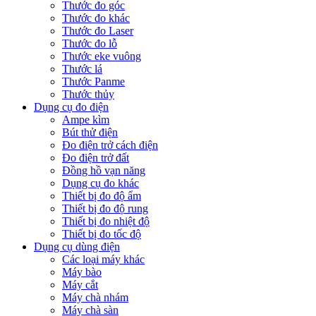
Thước đo góc
Thước đo khác
Thước đo Laser
Thước đo lỗ
Thước eke vuông
Thước lá
Thước Panme
Thước thủy
Dụng cụ đo điện
Ampe kìm
Bút thử điện
Đo điện trở cách điện
Đo điện trở đất
Đồng hồ vạn năng
Dụng cụ đo khác
Thiết bị đo độ ẩm
Thiết bị đo độ rung
Thiết bị đo nhiệt độ
Thiết bị đo tốc độ
Dụng cụ dùng điện
Các loại máy khác
Máy bào
Máy cắt
Máy chà nhám
Máy chà sàn