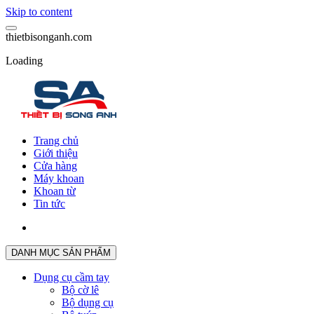
Skip to content
t
h
i
e
t
b
i
s
o
n
g
a
n
h
.
c
o
m
Loading
Trang chủ
Giới thiệu
Cửa hàng
Máy khoan
Khoan từ
Tin tức
DANH MỤC SẢN PHẨM
Dụng cụ cầm tay
Bộ cờ lê
Bộ dụng cụ