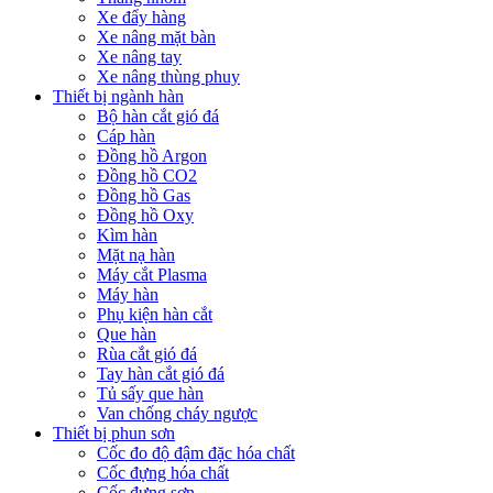
Xe đẩy hàng
Xe nâng mặt bàn
Xe nâng tay
Xe nâng thùng phuy
Thiết bị ngành hàn
Bộ hàn cắt gió đá
Cáp hàn
Đồng hồ Argon
Đồng hồ CO2
Đồng hồ Gas
Đồng hồ Oxy
Kìm hàn
Mặt nạ hàn
Máy cắt Plasma
Máy hàn
Phụ kiện hàn cắt
Que hàn
Rùa cắt gió đá
Tay hàn cắt gió đá
Tủ sấy que hàn
Van chống cháy ngược
Thiết bị phun sơn
Cốc đo độ đậm đặc hóa chất
Cốc đựng hóa chất
Cốc đựng sơn