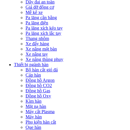
Dây đai an toàn
Giá đỡ động cơ
Mễ kê xe
Pa lăng cân bằng
Pa lăng điện
Pa lăng xích kéo tay
Pa lăng xích lắc tay
Thang nhôm
Xe đẩy hàng
Xe nâng mặt bàn
Xe nâng tay
Xe nâng thùng phuy
Thiết bị ngành hàn
Bộ hàn cắt gió đá
Cáp hàn
Đồng hồ Argon
Đồng hồ CO2
Đồng hồ Gas
Đồng hồ Oxy
Kìm hàn
Mặt nạ hàn
Máy cắt Plasma
Máy hàn
Phụ kiện hàn cắt
Que hàn