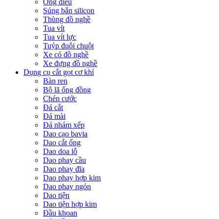
Ống điếu
Súng bắn silicon
Thùng đồ nghề
Tua vít
Tua vít lực
Tuýp đuôi chuột
Xe có đồ nghề
Xe đựng đồ nghề
Dụng cụ cắt gọt cơ khí
Bàn ren
Bộ lã ống đồng
Chén cước
Đá cắt
Đá mài
Đá nhám xếp
Dao cạo bavia
Dao cắt ống
Dao doa lỗ
Dao phay cầu
Dao phay đĩa
Dao phay hợp kim
Dao phay ngón
Dao tiện
Dao tiện hợp kim
Đầu khoan