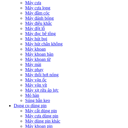
Máy cưa
Máy cưa lọng
Máy đầm cóc
Máy đánh bóng
Máy điêu khắc
Máy đột lỗ
Máy đục bê tông
Máy hút bụi
Máy hút chân không
Máy khoan
Máy khoan bàn
Máy khoan từ
Máy mài
Máy phay
Máy thổi hơi nóng
Máy vặn ốc
Máy vặn vít
Máy xịt rửa áp lực
Mỏ hàn
Súng bắn keo
Dụng cụ dùng pin
Máy cắt dùng pin
Máy cưa dùng pin
Máy dùng pin khác
Máy khoan pin