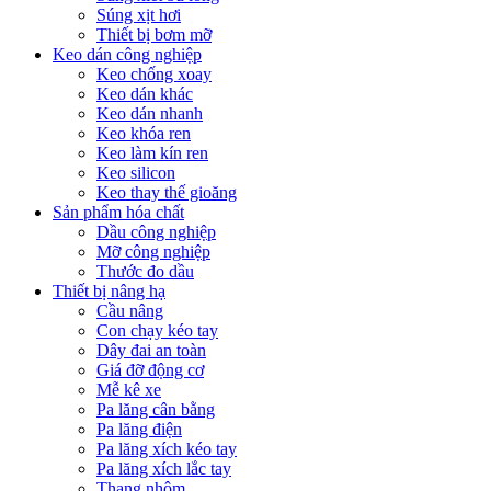
Súng xịt hơi
Thiết bị bơm mỡ
Keo dán công nghiệp
Keo chống xoay
Keo dán khác
Keo dán nhanh
Keo khóa ren
Keo làm kín ren
Keo silicon
Keo thay thế gioăng
Sản phẩm hóa chất
Dầu công nghiệp
Mỡ công nghiệp
Thước đo dầu
Thiết bị nâng hạ
Cầu nâng
Con chạy kéo tay
Dây đai an toàn
Giá đỡ động cơ
Mễ kê xe
Pa lăng cân bằng
Pa lăng điện
Pa lăng xích kéo tay
Pa lăng xích lắc tay
Thang nhôm