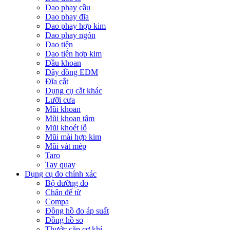
Dao phay cầu
Dao phay đĩa
Dao phay hợp kim
Dao phay ngón
Dao tiện
Dao tiện hợp kim
Đầu khoan
Dây đồng EDM
Đĩa cắt
Dụng cụ cắt khác
Lưỡi cưa
Mũi khoan
Mũi khoan tâm
Mũi khoét lỗ
Mũi mài hợp kim
Mũi vát mép
Taro
Tay quay
Dụng cụ đo chính xác
Bộ dưỡng đo
Chân đế từ
Compa
Đồng hồ đo áp suất
Đồng hồ so
Thước cặp cơ khí