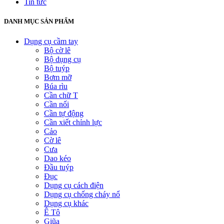
Tin tức
DANH MỤC SẢN PHẨM
Dụng cụ cầm tay
Bộ cờ lê
Bộ dụng cụ
Bộ tuýp
Bơm mỡ
Búa rìu
Cần chữ T
Cần nối
Cần tự động
Cần xiết chỉnh lực
Cảo
Cờ lê
Cưa
Dao kéo
Đầu tuýp
Đục
Dụng cụ cách điện
Dụng cụ chống cháy nổ
Dụng cụ khác
Ê Tô
Giũa