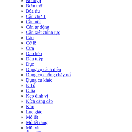
Bộ tuýp
Bơm mỡ
Búa rìu
Cần chữ T
Cần nối
Cần tự động
Cần xiết chỉnh lực
Cảo
Cờ lê
Cưa
Dao kéo
Đầu tuýp
Đục
Dụng cụ cách điện
Dụng cụ chống cháy nổ
Dụng cụ khác
Ê Tô
Giũa
Kẹp định vị
Kích căng cáp
Kìm
Lục giác
Mỏ lết
Mỏ lết răng
Mũi vít