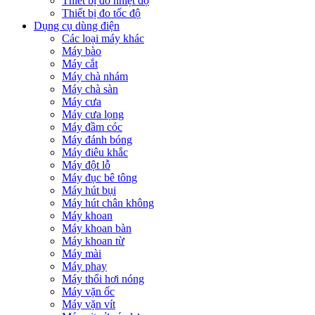
Thiết bị đo nhiệt độ
Thiết bị đo tốc độ
Dụng cụ dùng điện
Các loại máy khác
Máy bào
Máy cắt
Máy chà nhám
Máy chà sàn
Máy cưa
Máy cưa lọng
Máy đầm cóc
Máy đánh bóng
Máy điêu khắc
Máy đột lỗ
Máy đục bê tông
Máy hút bụi
Máy hút chân không
Máy khoan
Máy khoan bàn
Máy khoan từ
Máy mài
Máy phay
Máy thổi hơi nóng
Máy vặn ốc
Máy vặn vít