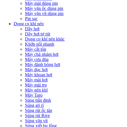
Máy mài dùng pin
Máy vặn ốc dùng pin
Máy vặn vít dùng pin
Pin sạc
Dụng cụ khí nén
Dây hơi
Dây hơi tự rút
Dụng cụ khí nén khác
Khớp nối nhanh
Máy cắt tôn
Máy chà nhám hơi
Máy cưa dũa
Máy đánh bóng hơi
Máy đục hơi
Máy khoan hơi
Máy mài hơi
Máy mài trụ
Máy nén khí
Máy Taro
Súng bắn đinh
Súng gõ rỉ
Súng rút ốc tán
Súng rút Rive
Súng vặn vít
Súng xiết bu lông