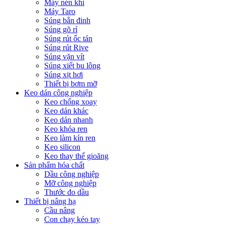
Máy nén khí
Máy Taro
Súng bắn đinh
Súng gõ rỉ
Súng rút ốc tán
Súng rút Rive
Súng vặn vít
Súng xiết bu lông
Súng xịt hơi
Thiết bị bơm mỡ
Keo dán công nghiệp
Keo chống xoay
Keo dán khác
Keo dán nhanh
Keo khóa ren
Keo làm kín ren
Keo silicon
Keo thay thế gioăng
Sản phẩm hóa chất
Dầu công nghiệp
Mỡ công nghiệp
Thước đo dầu
Thiết bị nâng hạ
Cầu nâng
Con chạy kéo tay