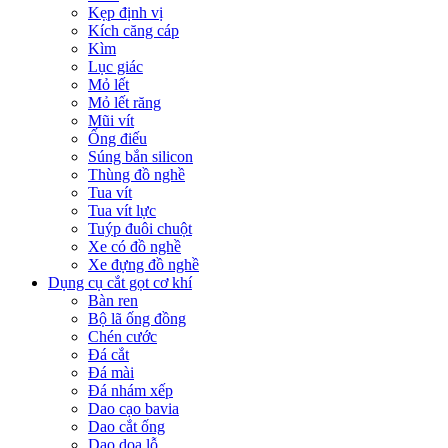
Kẹp định vị
Kích căng cáp
Kìm
Lục giác
Mỏ lết
Mỏ lết răng
Mũi vít
Ống điếu
Súng bắn silicon
Thùng đồ nghề
Tua vít
Tua vít lực
Tuýp đuôi chuột
Xe có đồ nghề
Xe đựng đồ nghề
Dụng cụ cắt gọt cơ khí
Bàn ren
Bộ lã ống đồng
Chén cước
Đá cắt
Đá mài
Đá nhám xếp
Dao cạo bavia
Dao cắt ống
Dao doa lỗ