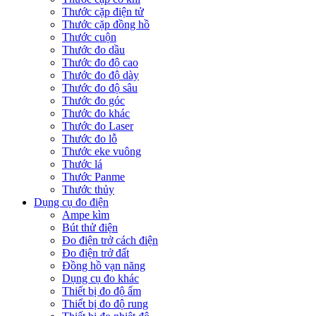
Thước cặp điện tử
Thước cặp đồng hồ
Thước cuộn
Thước đo dầu
Thước đo độ cao
Thước đo độ dày
Thước đo độ sâu
Thước đo góc
Thước đo khác
Thước đo Laser
Thước đo lỗ
Thước eke vuông
Thước lá
Thước Panme
Thước thủy
Dụng cụ đo điện
Ampe kìm
Bút thử điện
Đo điện trở cách điện
Đo điện trở đất
Đồng hồ vạn năng
Dụng cụ đo khác
Thiết bị đo độ ẩm
Thiết bị đo độ rung