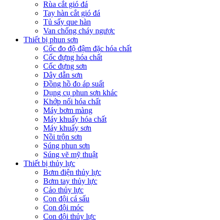
Rùa cắt gió đá
Tay hàn cắt gió đá
Tủ sấy que hàn
Van chống cháy ngược
Thiết bị phun sơn
Cốc đo độ đậm đặc hóa chất
Cốc đựng hóa chất
Cốc đựng sơn
Dây dẫn sơn
Đồng hồ đo áp suất
Dụng cụ phun sơn khác
Khớp nối hóa chất
Máy bơm màng
Máy khuấy hóa chất
Máy khuấy sơn
Nồi trộn sơn
Súng phun sơn
Súng vẽ mỹ thuật
Thiết bị thủy lực
Bơm điện thủy lực
Bơm tay thủy lực
Cảo thủy lực
Con đội cá sấu
Con đội móc
Con đội thủy lực