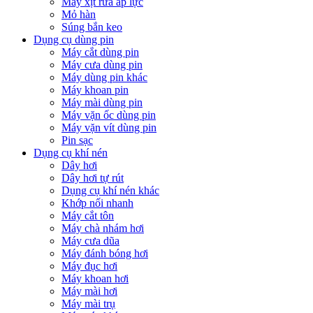
Máy xịt rửa áp lực
Mỏ hàn
Súng bắn keo
Dụng cụ dùng pin
Máy cắt dùng pin
Máy cưa dùng pin
Máy dùng pin khác
Máy khoan pin
Máy mài dùng pin
Máy vặn ốc dùng pin
Máy vặn vít dùng pin
Pin sạc
Dụng cụ khí nén
Dây hơi
Dây hơi tự rút
Dụng cụ khí nén khác
Khớp nối nhanh
Máy cắt tôn
Máy chà nhám hơi
Máy cưa dũa
Máy đánh bóng hơi
Máy đục hơi
Máy khoan hơi
Máy mài hơi
Máy mài trụ