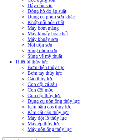
Dây dẫn sơn
Đồng hồ đo áp suất
Dụng cụ phun sơn khác
Khớp nối hóa chất
Máy bơm màng
Máy khuấy hóa chất
Máy khuấy sơn
Nồi trộn sơn
Súng phun sơn
Súng vẽ mỹ thuật
Thiết bị thủy lực
Bơm điện thủy lực
Bơm tay thủy lực
Cảo thủy lực
Con đội cá sấu
Con đội móc
Con đội thủy lực
Dụng cụ uốn ống thủy lực
Kìm bấm cos thủy lực
Kìm cắt cáp thủy lực
Máy đột lỗ thủy lực
Máy ép thủy lực
Máy uốn ống thủy lực