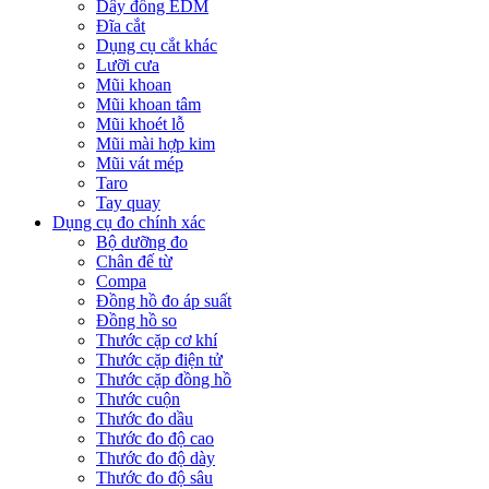
Dây đồng EDM
Đĩa cắt
Dụng cụ cắt khác
Lưỡi cưa
Mũi khoan
Mũi khoan tâm
Mũi khoét lỗ
Mũi mài hợp kim
Mũi vát mép
Taro
Tay quay
Dụng cụ đo chính xác
Bộ dưỡng đo
Chân đế từ
Compa
Đồng hồ đo áp suất
Đồng hồ so
Thước cặp cơ khí
Thước cặp điện tử
Thước cặp đồng hồ
Thước cuộn
Thước đo dầu
Thước đo độ cao
Thước đo độ dày
Thước đo độ sâu