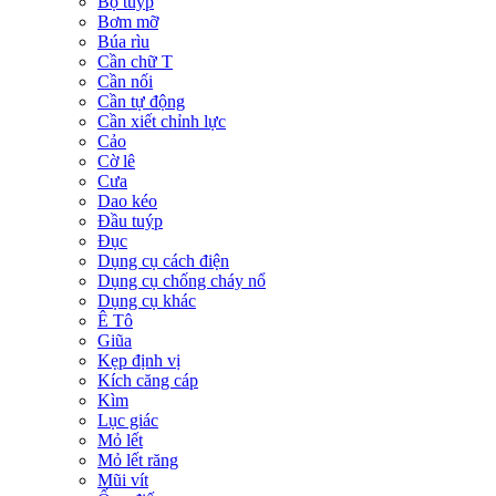
Bộ tuýp
Bơm mỡ
Búa rìu
Cần chữ T
Cần nối
Cần tự động
Cần xiết chỉnh lực
Cảo
Cờ lê
Cưa
Dao kéo
Đầu tuýp
Đục
Dụng cụ cách điện
Dụng cụ chống cháy nổ
Dụng cụ khác
Ê Tô
Giũa
Kẹp định vị
Kích căng cáp
Kìm
Lục giác
Mỏ lết
Mỏ lết răng
Mũi vít