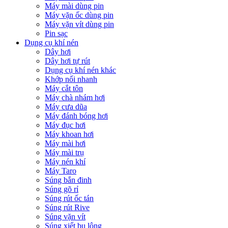
Máy mài dùng pin
Máy vặn ốc dùng pin
Máy vặn vít dùng pin
Pin sạc
Dụng cụ khí nén
Dây hơi
Dây hơi tự rút
Dụng cụ khí nén khác
Khớp nối nhanh
Máy cắt tôn
Máy chà nhám hơi
Máy cưa dũa
Máy đánh bóng hơi
Máy đục hơi
Máy khoan hơi
Máy mài hơi
Máy mài trụ
Máy nén khí
Máy Taro
Súng bắn đinh
Súng gõ rỉ
Súng rút ốc tán
Súng rút Rive
Súng vặn vít
Súng xiết bu lông