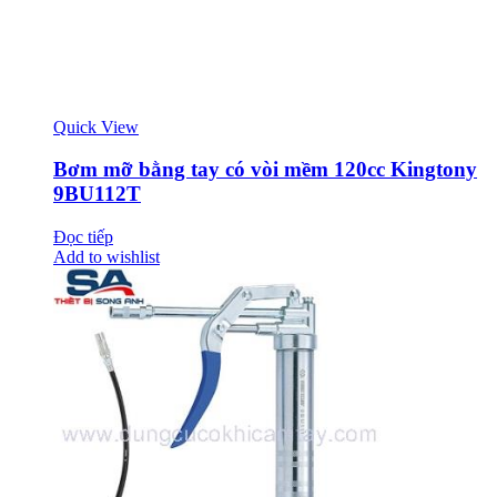
Quick View
Bơm mỡ bằng tay có vòi mềm 120cc Kingtony
9BU112T
Đọc tiếp
Add to wishlist