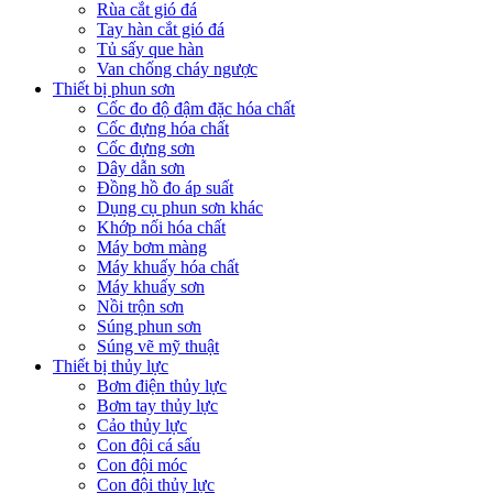
Rùa cắt gió đá
Tay hàn cắt gió đá
Tủ sấy que hàn
Van chống cháy ngược
Thiết bị phun sơn
Cốc đo độ đậm đặc hóa chất
Cốc đựng hóa chất
Cốc đựng sơn
Dây dẫn sơn
Đồng hồ đo áp suất
Dụng cụ phun sơn khác
Khớp nối hóa chất
Máy bơm màng
Máy khuấy hóa chất
Máy khuấy sơn
Nồi trộn sơn
Súng phun sơn
Súng vẽ mỹ thuật
Thiết bị thủy lực
Bơm điện thủy lực
Bơm tay thủy lực
Cảo thủy lực
Con đội cá sấu
Con đội móc
Con đội thủy lực