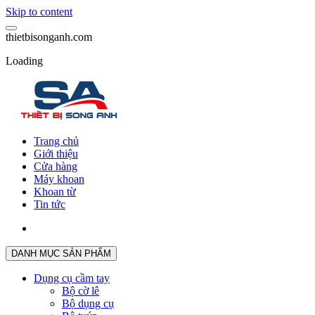
Skip to content
t
h
i
e
t
b
i
s
o
n
g
a
n
h
.
c
o
m
Loading
Trang chủ
Giới thiệu
Cửa hàng
Máy khoan
Khoan từ
Tin tức
DANH MỤC SẢN PHẨM
Dụng cụ cầm tay
Bộ cờ lê
Bộ dụng cụ