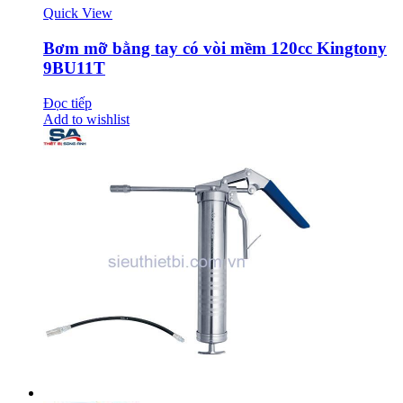
Quick View
Bơm mỡ bằng tay có vòi mềm 120cc Kingtony
9BU11T
Đọc tiếp
Add to wishlist