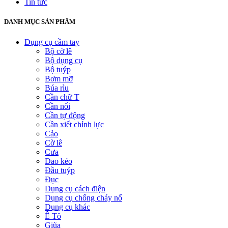
Tin tức
DANH MỤC SẢN PHẨM
Dụng cụ cầm tay
Bộ cờ lê
Bộ dụng cụ
Bộ tuýp
Bơm mỡ
Búa rìu
Cần chữ T
Cần nối
Cần tự động
Cần xiết chỉnh lực
Cảo
Cờ lê
Cưa
Dao kéo
Đầu tuýp
Đục
Dụng cụ cách điện
Dụng cụ chống cháy nổ
Dụng cụ khác
Ê Tô
Giũa