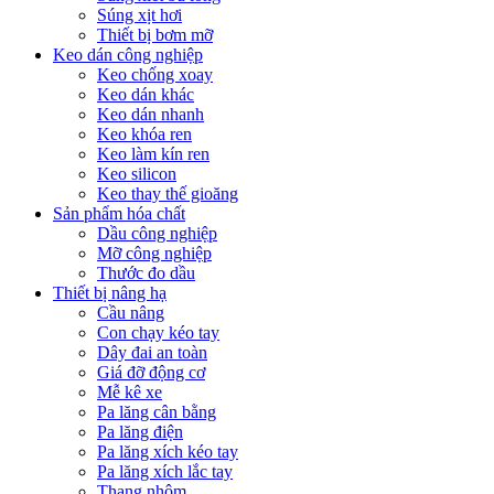
Súng xịt hơi
Thiết bị bơm mỡ
Keo dán công nghiệp
Keo chống xoay
Keo dán khác
Keo dán nhanh
Keo khóa ren
Keo làm kín ren
Keo silicon
Keo thay thế gioăng
Sản phẩm hóa chất
Dầu công nghiệp
Mỡ công nghiệp
Thước đo dầu
Thiết bị nâng hạ
Cầu nâng
Con chạy kéo tay
Dây đai an toàn
Giá đỡ động cơ
Mễ kê xe
Pa lăng cân bằng
Pa lăng điện
Pa lăng xích kéo tay
Pa lăng xích lắc tay
Thang nhôm