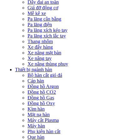
Dây đai an toàn
Giá đỡ động cơ
Mễ kê xe
Pa lăng cân bằng
Pa lăng điện
Pa lăng xích kéo tay
Pa lăng xích lắc tay
Thang nhôm
Xe đẩy hàng
Xe nâng mặt bàn
Xe nâng tay
Xe nâng thùng phuy
Thiết bị ngành hàn
Bộ hàn cắt gió đá
Cáp hàn
Đồng hồ Argon
Đồng hồ CO2
Đồng hồ Gas
Đồng hồ Oxy
Kìm hàn
Mặt nạ hàn
Máy cắt Plasma
Máy hàn
Phụ kiện hàn cắt
Que hàn