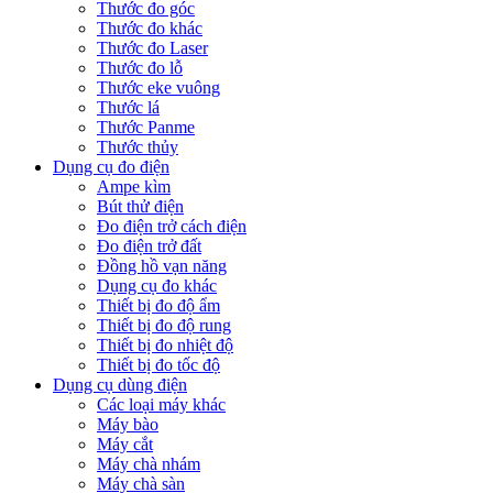
Thước đo góc
Thước đo khác
Thước đo Laser
Thước đo lỗ
Thước eke vuông
Thước lá
Thước Panme
Thước thủy
Dụng cụ đo điện
Ampe kìm
Bút thử điện
Đo điện trở cách điện
Đo điện trở đất
Đồng hồ vạn năng
Dụng cụ đo khác
Thiết bị đo độ ẩm
Thiết bị đo độ rung
Thiết bị đo nhiệt độ
Thiết bị đo tốc độ
Dụng cụ dùng điện
Các loại máy khác
Máy bào
Máy cắt
Máy chà nhám
Máy chà sàn