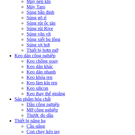
Máy nén khí
Máy Taro
Súng bắn đinh
Súng gõ rỉ
Súng rút ốc tán
Súng rút Rive
Súng vặn vít
Súng xiết bu lông
Súng xịt hơi
Thiết bị bơm mỡ
Keo dán công nghiệp
Keo chống xoay
Keo dán khác
Keo dán nhanh
Keo khóa ren
Keo làm kín ren
Keo silicon
Keo thay thế gioăng
Sản phẩm hóa chất
Dầu công nghiệp
Mỡ công nghiệp
Thước đo dầu
Thiết bị nâng hạ
Cầu nâng
Con chạy kéo tay