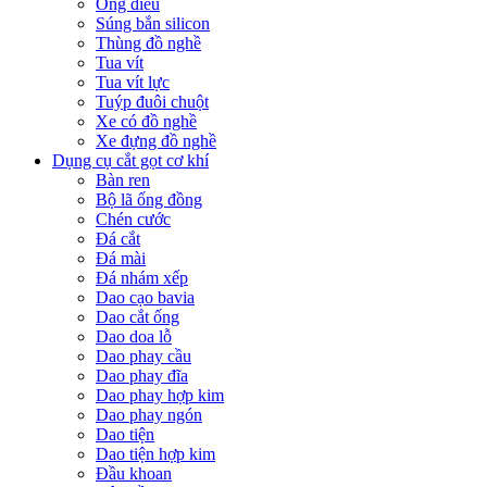
Ống điếu
Súng bắn silicon
Thùng đồ nghề
Tua vít
Tua vít lực
Tuýp đuôi chuột
Xe có đồ nghề
Xe đựng đồ nghề
Dụng cụ cắt gọt cơ khí
Bàn ren
Bộ lã ống đồng
Chén cước
Đá cắt
Đá mài
Đá nhám xếp
Dao cạo bavia
Dao cắt ống
Dao doa lỗ
Dao phay cầu
Dao phay đĩa
Dao phay hợp kim
Dao phay ngón
Dao tiện
Dao tiện hợp kim
Đầu khoan