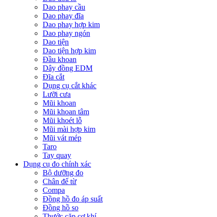
Dao phay cầu
Dao phay đĩa
Dao phay hợp kim
Dao phay ngón
Dao tiện
Dao tiện hợp kim
Đầu khoan
Dây đồng EDM
Đĩa cắt
Dụng cụ cắt khác
Lưỡi cưa
Mũi khoan
Mũi khoan tâm
Mũi khoét lỗ
Mũi mài hợp kim
Mũi vát mép
Taro
Tay quay
Dụng cụ đo chính xác
Bộ dưỡng đo
Chân đế từ
Compa
Đồng hồ đo áp suất
Đồng hồ so
Thước cặp cơ khí