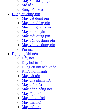
Máy xịt rửa áp lực
Mỏ hàn
Súng bắn keo
Dụng cụ dùng pin
Máy cắt dùng pin
Máy cưa dùng pin
Máy dùng pin khác
Máy khoan pin
Máy mài dùng pin
Máy vặn ốc dùng pin
Máy vặn vít dùng pin
Pin sạc
Dụng cụ khí nén
Dây hơi
Dây hơi tự rút
Dụng cụ khí nén khác
Khớp nối nhanh
Máy cắt tôn
Máy chà nhám hơi
Máy cưa dũa
Máy đánh bóng hơi
Máy đục hơi
Máy khoan hơi
Máy mài hơi
Máy mài trụ