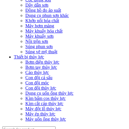
Dây dẫn sơn
Đồng hồ đo áp suất
Dụng cụ phun sơn khác
Khớp nối hóa chất
Máy bơm màng
Máy khuấy hóa chất
Máy khuấy sơn
Nồi trộn sơn
Súng phun sơn
Súng vẽ mỹ thuật
Thiết bị thủy lực
Bơm điện thủy lực
Bơm tay thủy lực
Cảo thủy lực
Con đội cá sấu
Con đội móc
Con đội thủy lực
Dụng cụ uốn ống thủy lực
Kìm bấm cos thủy lực
Kìm cắt cáp thủy lực
Máy đột lỗ thủy lực
Máy ép thủy lực
Máy uốn ống thủy lực