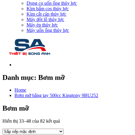
Dụng cụ uốn ống thủy lực
Kìm bấm cos thủy lực
Kìm cắt cáp thủy lực
Máy đột lỗ thủy lực
Máy ép thủy lực
Máy uốn ống thủy lực
Danh mục:
Bơm mỡ
Home
Bơm mỡ bằng tay 500cc Kingtony 9BU252
Bơm mỡ
Hiển thị 33–48 của 82 kết quả