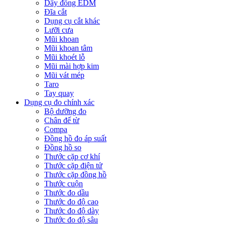
Dây đồng EDM
Đĩa cắt
Dụng cụ cắt khác
Lưỡi cưa
Mũi khoan
Mũi khoan tâm
Mũi khoét lỗ
Mũi mài hợp kim
Mũi vát mép
Taro
Tay quay
Dụng cụ đo chính xác
Bộ dưỡng đo
Chân đế từ
Compa
Đồng hồ đo áp suất
Đồng hồ so
Thước cặp cơ khí
Thước cặp điện tử
Thước cặp đồng hồ
Thước cuộn
Thước đo dầu
Thước đo độ cao
Thước đo độ dày
Thước đo độ sâu