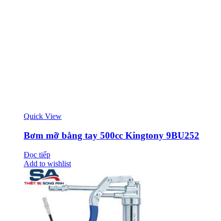
Quick View
Bơm mỡ bằng tay 500cc Kingtony 9BU252
Đọc tiếp
Add to wishlist