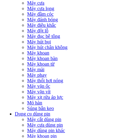
Máy cưa
Máy cưa lọng
Máy đầm cóc
Máy đánh bóng
Máy điêu khắc
Máy đột lỗ
Máy đục bê tông
Máy hút bụi
Máy hút chân không
Máy khoan
Máy khoan bàn
Máy khoan từ
Máy mài
Máy phay
Máy thổi hơi nóng
Máy vặn ốc
Máy vặn vít
Máy xịt rửa áp lực
Mỏ hàn
Súng bắn keo
Dụng cụ dùng pin
Máy cắt dùng pin
Máy cưa dùng pin
Máy dùng pin khác
Máy khoan pin