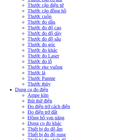
Thước cặp điện tử
Thước cặp đồng hồ
Thước cuộn
Thước đo dầu
Thước đo độ cao
Thước đo độ dày
Thước đo độ sâu
Thước đo góc
Thước đo khác
Thước đo Laser
Thước đo lỗ
Thước eke vuông
Thước lá
Thước Panme
Thước thủy
Dụng cụ đo điện
Ampe kìm
Bút thử điện
Đo điện trở cách điện
Đo điện trở đất
Đồng hồ vạn năng
Dụng cụ đo khác
Thiết bị đo độ ẩm
Thiết bị đo độ rung