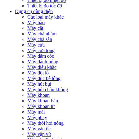
Thiết bị đo nhiệt độ
Thiết bị đo tốc độ
Dụng cụ dùng điện
Các loại máy khác
Máy bào
Máy cắt
Máy chà nhám
Máy chà sàn
Máy cưa
Máy cưa lọng
Máy đầm cóc
Máy đánh bóng
Máy điêu khắc
Máy đột lỗ
Máy đục bê tông
Máy hút bụi
Máy hút chân không
Máy khoan
Máy khoan bàn
Máy khoan từ
Máy mài
Máy phay
Máy thổi hơi nóng
Máy vặn ốc
Máy vặn vít