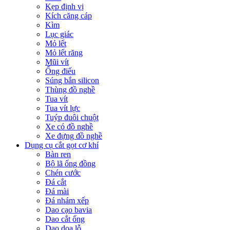
Kẹp định vị
Kích căng cáp
Kìm
Lục giác
Mỏ lết
Mỏ lết răng
Mũi vít
Ống điếu
Súng bắn silicon
Thùng đồ nghề
Tua vít
Tua vít lực
Tuýp đuôi chuột
Xe có đồ nghề
Xe đựng đồ nghề
Dụng cụ cắt gọt cơ khí
Bàn ren
Bộ lã ống đồng
Chén cước
Đá cắt
Đá mài
Đá nhám xếp
Dao cạo bavia
Dao cắt ống
Dao doa lỗ