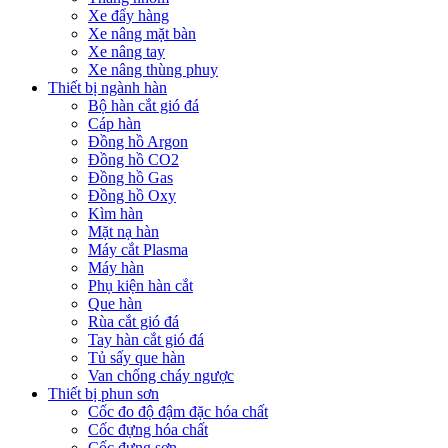
Xe đẩy hàng
Xe nâng mặt bàn
Xe nâng tay
Xe nâng thùng phuy
Thiết bị ngành hàn
Bộ hàn cắt gió đá
Cáp hàn
Đồng hồ Argon
Đồng hồ CO2
Đồng hồ Gas
Đồng hồ Oxy
Kìm hàn
Mặt nạ hàn
Máy cắt Plasma
Máy hàn
Phụ kiện hàn cắt
Que hàn
Rùa cắt gió đá
Tay hàn cắt gió đá
Tủ sấy que hàn
Van chống cháy ngược
Thiết bị phun sơn
Cốc đo độ đậm đặc hóa chất
Cốc đựng hóa chất
Cốc đựng sơn