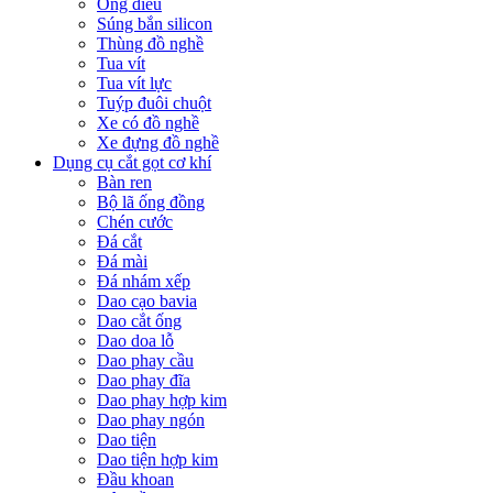
Ống điếu
Súng bắn silicon
Thùng đồ nghề
Tua vít
Tua vít lực
Tuýp đuôi chuột
Xe có đồ nghề
Xe đựng đồ nghề
Dụng cụ cắt gọt cơ khí
Bàn ren
Bộ lã ống đồng
Chén cước
Đá cắt
Đá mài
Đá nhám xếp
Dao cạo bavia
Dao cắt ống
Dao doa lỗ
Dao phay cầu
Dao phay đĩa
Dao phay hợp kim
Dao phay ngón
Dao tiện
Dao tiện hợp kim
Đầu khoan