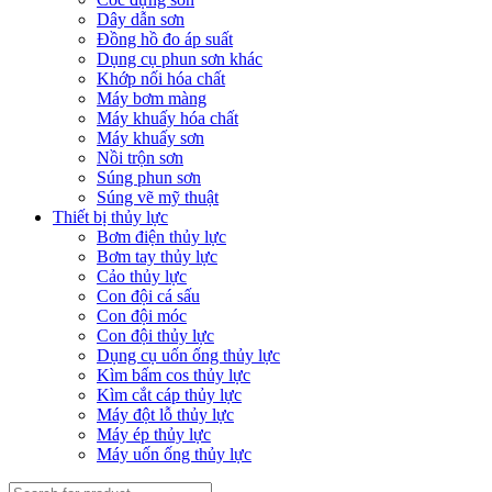
Dây dẫn sơn
Đồng hồ đo áp suất
Dụng cụ phun sơn khác
Khớp nối hóa chất
Máy bơm màng
Máy khuấy hóa chất
Máy khuấy sơn
Nồi trộn sơn
Súng phun sơn
Súng vẽ mỹ thuật
Thiết bị thủy lực
Bơm điện thủy lực
Bơm tay thủy lực
Cảo thủy lực
Con đội cá sấu
Con đội móc
Con đội thủy lực
Dụng cụ uốn ống thủy lực
Kìm bấm cos thủy lực
Kìm cắt cáp thủy lực
Máy đột lỗ thủy lực
Máy ép thủy lực
Máy uốn ống thủy lực