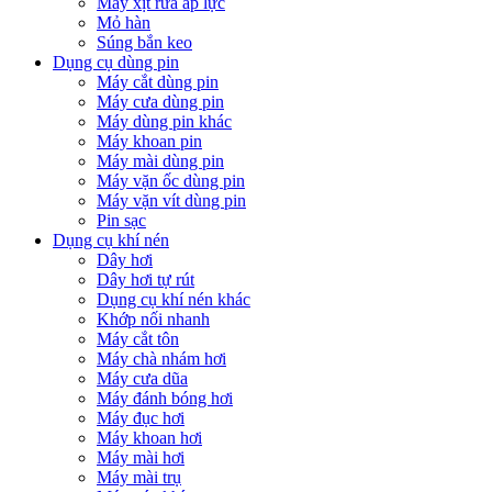
Máy xịt rửa áp lực
Mỏ hàn
Súng bắn keo
Dụng cụ dùng pin
Máy cắt dùng pin
Máy cưa dùng pin
Máy dùng pin khác
Máy khoan pin
Máy mài dùng pin
Máy vặn ốc dùng pin
Máy vặn vít dùng pin
Pin sạc
Dụng cụ khí nén
Dây hơi
Dây hơi tự rút
Dụng cụ khí nén khác
Khớp nối nhanh
Máy cắt tôn
Máy chà nhám hơi
Máy cưa dũa
Máy đánh bóng hơi
Máy đục hơi
Máy khoan hơi
Máy mài hơi
Máy mài trụ