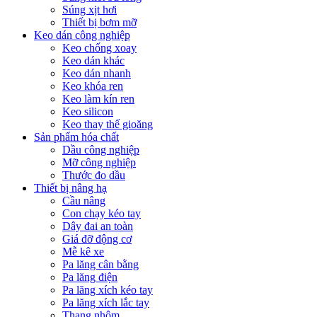
Súng xịt hơi
Thiết bị bơm mỡ
Keo dán công nghiệp
Keo chống xoay
Keo dán khác
Keo dán nhanh
Keo khóa ren
Keo làm kín ren
Keo silicon
Keo thay thế gioăng
Sản phẩm hóa chất
Dầu công nghiệp
Mỡ công nghiệp
Thước đo dầu
Thiết bị nâng hạ
Cầu nâng
Con chạy kéo tay
Dây đai an toàn
Giá đỡ động cơ
Mễ kê xe
Pa lăng cân bằng
Pa lăng điện
Pa lăng xích kéo tay
Pa lăng xích lắc tay
Thang nhôm