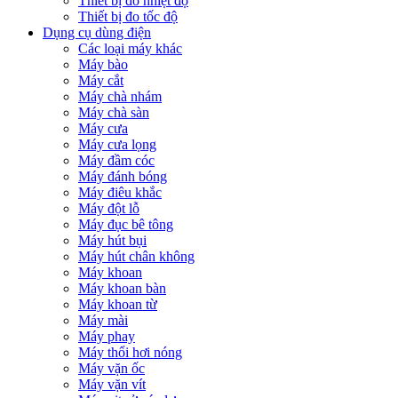
Thiết bị đo nhiệt độ
Thiết bị đo tốc độ
Dụng cụ dùng điện
Các loại máy khác
Máy bào
Máy cắt
Máy chà nhám
Máy chà sàn
Máy cưa
Máy cưa lọng
Máy đầm cóc
Máy đánh bóng
Máy điêu khắc
Máy đột lỗ
Máy đục bê tông
Máy hút bụi
Máy hút chân không
Máy khoan
Máy khoan bàn
Máy khoan từ
Máy mài
Máy phay
Máy thổi hơi nóng
Máy vặn ốc
Máy vặn vít