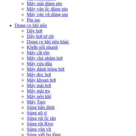
Máy mài dùng pin
Máy vặn ốc dùng pin
Máy vặn vít dùng pin
Pin sạc
Dụng cụ khí nén
Dây hơi
Dây hơi tự rút
Dụng cụ khí nén khác
Khớp nối nhanh
Máy cắt tôn
Máy chà nhám hơi
Máy cưa dũa
Máy đánh bóng hơi
Máy đục hơi
Máy khoan hơi
Máy mài hơi
Máy mài trụ
Máy nén khí
Máy Taro
Súng bắn đinh
Súng gõ rỉ
Súng rút ốc tán
Súng rút Rive
Súng vặn vít
Súng xiết bu lông