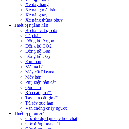
Xe đẩy hàng
Xe nâng mặt bàn
Xe nâng tay
Xe nâng thùng phuy
Thiết bị ngành hàn
Bộ hàn cắt gió đá
Cáp hàn
Đồng hồ Argon
Đồng hồ CO2
Đồng hồ Gas
Đồng hồ Oxy
Kìm hàn
Mặt nạ hàn
Máy cắt Plasma
Máy hàn
Phụ kiện hàn cắt
Que hàn
Rùa cắt gió đá
Tay hàn cắt gió đá
Tủ sấy que hàn
Van chống cháy ngược
Thiết bị phun sơn
Cốc đo độ đậm đặc hóa chất
Cốc đựng hóa chất
Cốc đựng sơn