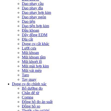
Dao phay cầu
Dao phay đĩa
Dao phay hợp kim
Dao phay ngón
Dao tiện
Dao tiện hợp kim
Đầu khoan
Dây đồng EDM
Đĩa cắt
Dụng cụ cắt khác
Lưỡi cưa
Mũi khoan
Mũi khoan tâm
Mũi khoét lỗ
Mũi mài hợp kim
Mũi vát mép
Taro
Tay quay
Dụng cụ đo chính xác
Bộ dưỡng đo
Chân đế từ
Compa
Đồng hồ đo áp suất
Đồng hồ so
Thước cặp cơ khí