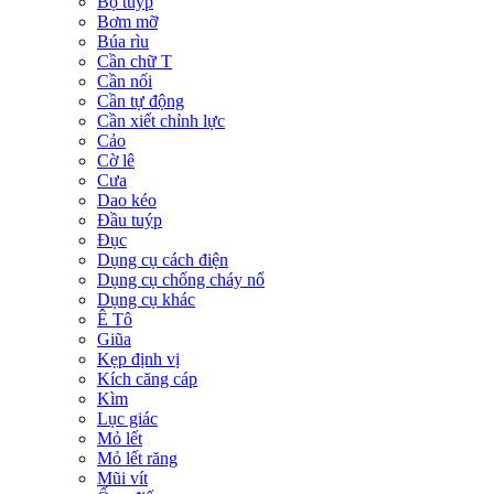
Bộ tuýp
Bơm mỡ
Búa rìu
Cần chữ T
Cần nối
Cần tự động
Cần xiết chỉnh lực
Cảo
Cờ lê
Cưa
Dao kéo
Đầu tuýp
Đục
Dụng cụ cách điện
Dụng cụ chống cháy nổ
Dụng cụ khác
Ê Tô
Giũa
Kẹp định vị
Kích căng cáp
Kìm
Lục giác
Mỏ lết
Mỏ lết răng
Mũi vít