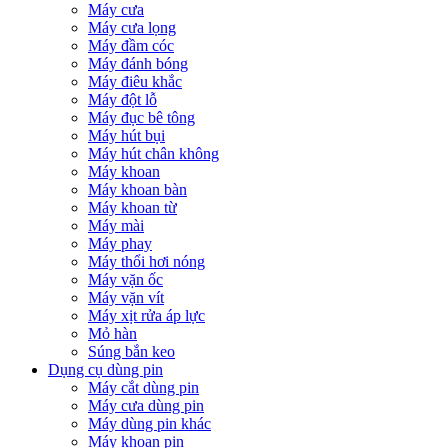
Máy cưa
Máy cưa lọng
Máy đầm cóc
Máy đánh bóng
Máy điêu khắc
Máy đột lỗ
Máy đục bê tông
Máy hút bụi
Máy hút chân không
Máy khoan
Máy khoan bàn
Máy khoan từ
Máy mài
Máy phay
Máy thổi hơi nóng
Máy vặn ốc
Máy vặn vít
Máy xịt rửa áp lực
Mỏ hàn
Súng bắn keo
Dụng cụ dùng pin
Máy cắt dùng pin
Máy cưa dùng pin
Máy dùng pin khác
Máy khoan pin