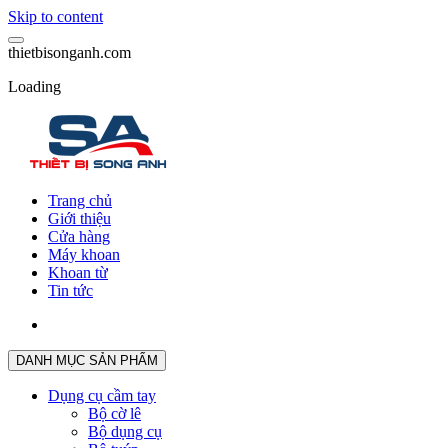
Skip to content
t
h
i
e
t
b
i
s
o
n
g
a
n
h
.
c
o
m
Loading
Trang chủ
Giới thiệu
Cửa hàng
Máy khoan
Khoan từ
Tin tức
DANH MỤC SẢN PHẨM
Dụng cụ cầm tay
Bộ cờ lê
Bộ dụng cụ