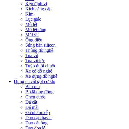
Kẹp định vị
Kích căng cáp
Kìm
Lục giác
Mỏ lết
Mỏ lết răng
Mũi vít
Ống điếu
Súng bắn silicon
Thùng đồ nghề
Tua vít
Tua vít lực
Tuýp đuôi chuột
Xe có đồ nghề
Xe đựng đồ nghề
Dụng cụ cắt gọt cơ khí
Bàn ren
Bộ lã ống đồng
Chén cước
Đá cắt
Đá mài
Đá nhám xếp
Dao cạo bavia
Dao cắt ống
Dao doa lỗ