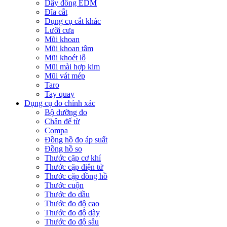
Dây đồng EDM
Đĩa cắt
Dụng cụ cắt khác
Lưỡi cưa
Mũi khoan
Mũi khoan tâm
Mũi khoét lỗ
Mũi mài hợp kim
Mũi vát mép
Taro
Tay quay
Dụng cụ đo chính xác
Bộ dưỡng đo
Chân đế từ
Compa
Đồng hồ đo áp suất
Đồng hồ so
Thước cặp cơ khí
Thước cặp điện tử
Thước cặp đồng hồ
Thước cuộn
Thước đo dầu
Thước đo độ cao
Thước đo độ dày
Thước đo độ sâu