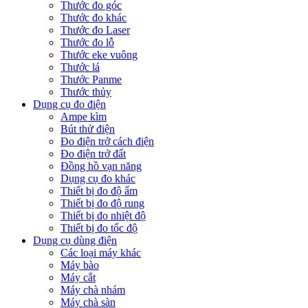
Thước đo góc
Thước đo khác
Thước đo Laser
Thước đo lỗ
Thước eke vuông
Thước lá
Thước Panme
Thước thủy
Dụng cụ đo điện
Ampe kìm
Bút thử điện
Đo điện trở cách điện
Đo điện trở đất
Đồng hồ vạn năng
Dụng cụ đo khác
Thiết bị đo độ ẩm
Thiết bị đo độ rung
Thiết bị đo nhiệt độ
Thiết bị đo tốc độ
Dụng cụ dùng điện
Các loại máy khác
Máy bào
Máy cắt
Máy chà nhám
Máy chà sàn