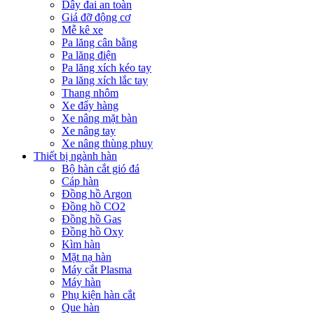
Dây đai an toàn
Giá đỡ động cơ
Mễ kê xe
Pa lăng cân bằng
Pa lăng điện
Pa lăng xích kéo tay
Pa lăng xích lắc tay
Thang nhôm
Xe đẩy hàng
Xe nâng mặt bàn
Xe nâng tay
Xe nâng thùng phuy
Thiết bị ngành hàn
Bộ hàn cắt gió đá
Cáp hàn
Đồng hồ Argon
Đồng hồ CO2
Đồng hồ Gas
Đồng hồ Oxy
Kìm hàn
Mặt nạ hàn
Máy cắt Plasma
Máy hàn
Phụ kiện hàn cắt
Que hàn