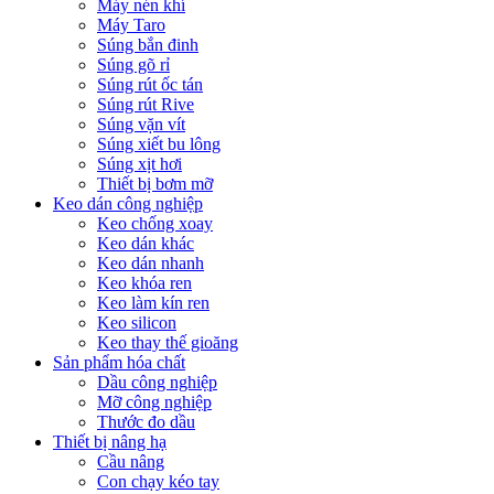
Máy nén khí
Máy Taro
Súng bắn đinh
Súng gõ rỉ
Súng rút ốc tán
Súng rút Rive
Súng vặn vít
Súng xiết bu lông
Súng xịt hơi
Thiết bị bơm mỡ
Keo dán công nghiệp
Keo chống xoay
Keo dán khác
Keo dán nhanh
Keo khóa ren
Keo làm kín ren
Keo silicon
Keo thay thế gioăng
Sản phẩm hóa chất
Dầu công nghiệp
Mỡ công nghiệp
Thước đo dầu
Thiết bị nâng hạ
Cầu nâng
Con chạy kéo tay