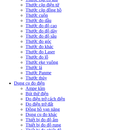
Thước cặp điện tử
Thước cặp đồng hồ
Thước cuộn
Thước đo dầu
Thước đo độ cao
Thước đo độ dày
Thước đo độ sâu
Thước đo góc
Thước đo khác
Thước đo Laser
Thước đo lỗ
Thước eke vuông
Thước lá
Thước Panme
Thước thủy
Dụng cụ đo điện
Ampe kìm
Bút thử điện
Đo điện trở cách điện
Đo điện trở đất
Đồng hồ vạn năng
Dụng cụ đo khác
Thiết bị đo độ ẩm
Thiết bị đo độ rung