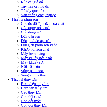
Rùa cắt gió đá
Tay hàn cắt gió đá
Tủ sấy que hàn
Van chống cháy ngược
Thiết bị phun sơn
Cốc đo độ đậm đặc hóa chất
Cốc đựng hóa chất
Cốc đựng sơn
Dây dẫn sơn
Đồng hồ đo áp suất
Dụng cụ phun sơn khác
Khớp nối hóa chất
Máy bơm màng
Máy khuấy hóa chất
Máy khuấy sơn
Nồi trộn sơn
Súng phun sơn
Súng vẽ mỹ thuật
Thiết bị thủy lực
Bơm điện thủy lực
Bơm tay thủy lực
Cảo thủy lực
Con đội cá sấu
Con đội móc
Con đội thủy lực