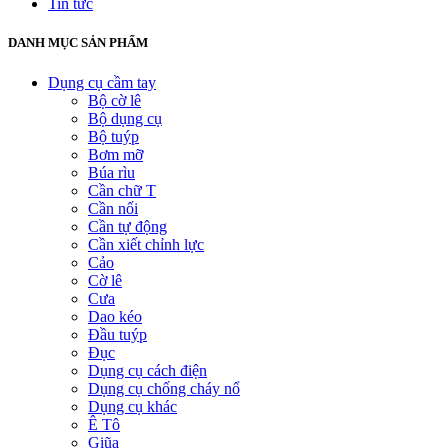
Tin tức
DANH MỤC SẢN PHẨM
Dụng cụ cầm tay
Bộ cờ lê
Bộ dụng cụ
Bộ tuýp
Bơm mỡ
Búa rìu
Cần chữ T
Cần nối
Cần tự động
Cần xiết chỉnh lực
Cảo
Cờ lê
Cưa
Dao kéo
Đầu tuýp
Đục
Dụng cụ cách điện
Dụng cụ chống cháy nổ
Dụng cụ khác
Ê Tô
Giũa