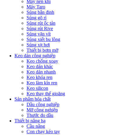
Máy nén khí
Máy Taro
Súng bắn đinh
Súng gõ rỉ
Súng rút ốc tán
Súng rút Rive
Súng vặn vít
Súng xiết bu lông
Súng xịt hơi
Thiết bị bơm mỡ
Keo dán công nghiệp
Keo chống xoay
Keo dán khác
Keo dán nhanh
Keo khóa ren
Keo làm kín ren
Keo silicon
Keo thay thế gioăng
Sản phẩm hóa chất
Dầu công nghiệp
Mỡ công nghiệp
Thước đo dầu
Thiết bị nâng hạ
Cầu nâng
Con chạy kéo tay