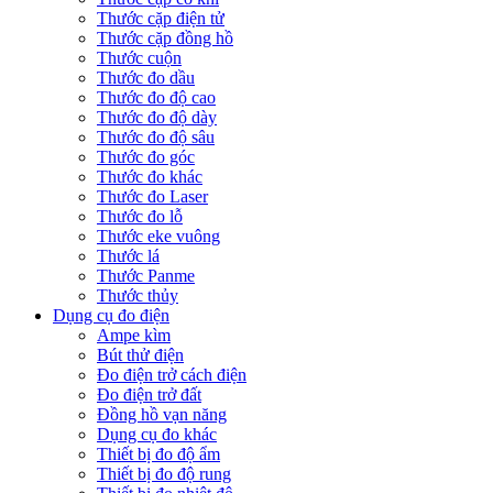
Thước cặp điện tử
Thước cặp đồng hồ
Thước cuộn
Thước đo dầu
Thước đo độ cao
Thước đo độ dày
Thước đo độ sâu
Thước đo góc
Thước đo khác
Thước đo Laser
Thước đo lỗ
Thước eke vuông
Thước lá
Thước Panme
Thước thủy
Dụng cụ đo điện
Ampe kìm
Bút thử điện
Đo điện trở cách điện
Đo điện trở đất
Đồng hồ vạn năng
Dụng cụ đo khác
Thiết bị đo độ ẩm
Thiết bị đo độ rung