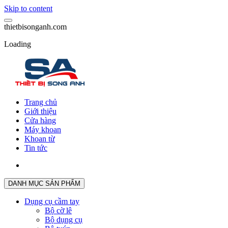
Skip to content
t
h
i
e
t
b
i
s
o
n
g
a
n
h
.
c
o
m
Loading
Trang chủ
Giới thiệu
Cửa hàng
Máy khoan
Khoan từ
Tin tức
DANH MỤC SẢN PHẨM
Dụng cụ cầm tay
Bộ cờ lê
Bộ dụng cụ