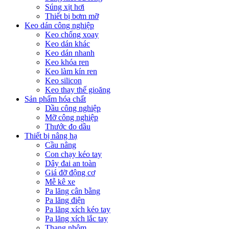
Súng xịt hơi
Thiết bị bơm mỡ
Keo dán công nghiệp
Keo chống xoay
Keo dán khác
Keo dán nhanh
Keo khóa ren
Keo làm kín ren
Keo silicon
Keo thay thế gioăng
Sản phẩm hóa chất
Dầu công nghiệp
Mỡ công nghiệp
Thước đo dầu
Thiết bị nâng hạ
Cầu nâng
Con chạy kéo tay
Dây đai an toàn
Giá đỡ động cơ
Mễ kê xe
Pa lăng cân bằng
Pa lăng điện
Pa lăng xích kéo tay
Pa lăng xích lắc tay
Thang nhôm