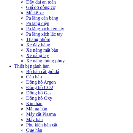
Dây đai an toàn
Giá đỡ động cơ
Mễ kê xe
Pa lăng cân bằng
Pa lăng điện
Pa lăng xích kéo tay
Pa lăng xích lắc tay
Thang nhôm
Xe đẩy hàng
Xe nâng mặt bàn
Xe nâng tay
Xe nâng thùng phuy
Thiết bị ngành hàn
Bộ hàn cắt gió đá
Cáp hàn
Đồng hồ Argon
Đồng hồ CO2
Đồng hồ Gas
Đồng hồ Oxy
Kìm hàn
Mặt nạ hàn
Máy cắt Plasma
Máy hàn
Phụ kiện hàn cắt
Que hàn