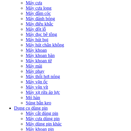
Máy cưa
Máy cưa lọng
Máy đầm cóc
Máy đánh bóng
Máy điêu khắc
Máy đột lỗ
Máy đục bê tông
Máy hút bụi
Máy hút chân không
Máy khoan
Máy khoan bàn
Máy khoan từ
Máy mài
Máy phay
Máy thổi hơi nóng
Máy vặn ốc
Máy vặn vít
Máy xịt rửa áp lực
Mỏ hàn
Súng bắn keo
Dụng cụ dùng pin
Máy cắt dùng pin
Máy cưa dùng pin
Máy dùng pin khác
Máy khoan pin