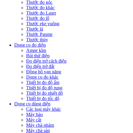
Thước đo góc
Thước đo khác
Thước đo Laser
Thước đo lỗ
Thước eke vuông
Thước lá
Thước Panme
Thước thủy
Dụng cụ đo điện
Ampe kìm
Bút thử điện
Đo điện trở cách điện
Đo điện trở đất
Đồng hồ vạn năng
Dụng cụ đo khác
Thiết bị đo độ ẩm
Thiết bị đo độ rung
Thiết bị đo nhiệt độ
Thiết bị đo tốc độ
Dụng cụ dùng điện
Các loại máy khác
Máy bào
Máy cắt
Máy chà nhám
Máy chà sàn