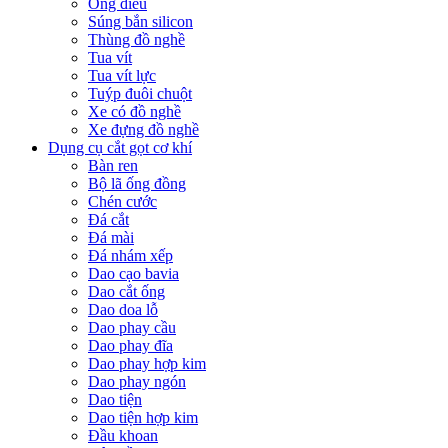
Ống điếu
Súng bắn silicon
Thùng đồ nghề
Tua vít
Tua vít lực
Tuýp đuôi chuột
Xe có đồ nghề
Xe đựng đồ nghề
Dụng cụ cắt gọt cơ khí
Bàn ren
Bộ lã ống đồng
Chén cước
Đá cắt
Đá mài
Đá nhám xếp
Dao cạo bavia
Dao cắt ống
Dao doa lỗ
Dao phay cầu
Dao phay đĩa
Dao phay hợp kim
Dao phay ngón
Dao tiện
Dao tiện hợp kim
Đầu khoan