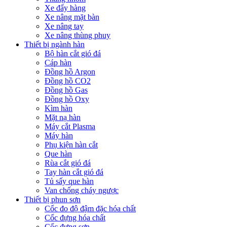
Xe đẩy hàng
Xe nâng mặt bàn
Xe nâng tay
Xe nâng thùng phuy
Thiết bị ngành hàn
Bộ hàn cắt gió đá
Cáp hàn
Đồng hồ Argon
Đồng hồ CO2
Đồng hồ Gas
Đồng hồ Oxy
Kìm hàn
Mặt nạ hàn
Máy cắt Plasma
Máy hàn
Phụ kiện hàn cắt
Que hàn
Rùa cắt gió đá
Tay hàn cắt gió đá
Tủ sấy que hàn
Van chống cháy ngược
Thiết bị phun sơn
Cốc đo độ đậm đặc hóa chất
Cốc đựng hóa chất
Cốc đựng sơn