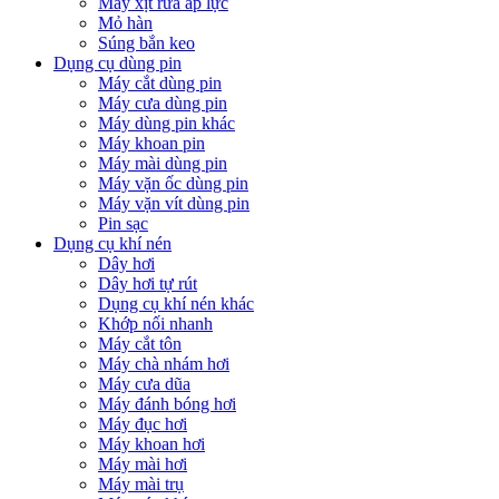
Máy xịt rửa áp lực
Mỏ hàn
Súng bắn keo
Dụng cụ dùng pin
Máy cắt dùng pin
Máy cưa dùng pin
Máy dùng pin khác
Máy khoan pin
Máy mài dùng pin
Máy vặn ốc dùng pin
Máy vặn vít dùng pin
Pin sạc
Dụng cụ khí nén
Dây hơi
Dây hơi tự rút
Dụng cụ khí nén khác
Khớp nối nhanh
Máy cắt tôn
Máy chà nhám hơi
Máy cưa dũa
Máy đánh bóng hơi
Máy đục hơi
Máy khoan hơi
Máy mài hơi
Máy mài trụ