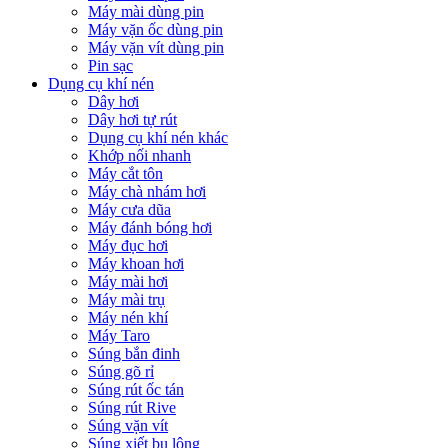
Máy mài dùng pin
Máy vặn ốc dùng pin
Máy vặn vít dùng pin
Pin sạc
Dụng cụ khí nén
Dây hơi
Dây hơi tự rút
Dụng cụ khí nén khác
Khớp nối nhanh
Máy cắt tôn
Máy chà nhám hơi
Máy cưa dũa
Máy đánh bóng hơi
Máy đục hơi
Máy khoan hơi
Máy mài hơi
Máy mài trụ
Máy nén khí
Máy Taro
Súng bắn đinh
Súng gõ rỉ
Súng rút ốc tán
Súng rút Rive
Súng vặn vít
Súng xiết bu lông