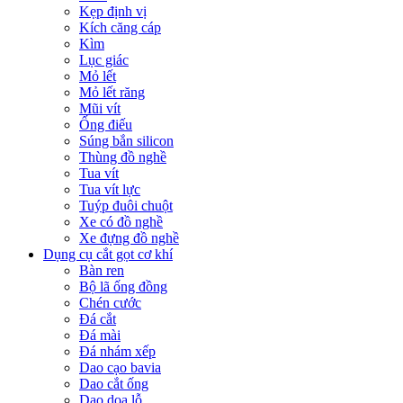
Kẹp định vị
Kích căng cáp
Kìm
Lục giác
Mỏ lết
Mỏ lết răng
Mũi vít
Ống điếu
Súng bắn silicon
Thùng đồ nghề
Tua vít
Tua vít lực
Tuýp đuôi chuột
Xe có đồ nghề
Xe đựng đồ nghề
Dụng cụ cắt gọt cơ khí
Bàn ren
Bộ lã ống đồng
Chén cước
Đá cắt
Đá mài
Đá nhám xếp
Dao cạo bavia
Dao cắt ống
Dao doa lỗ