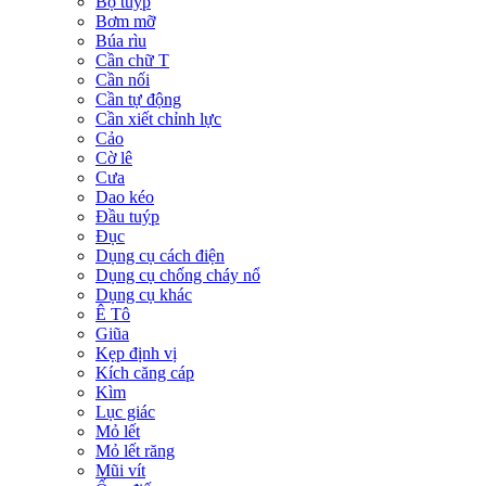
Bộ tuýp
Bơm mỡ
Búa rìu
Cần chữ T
Cần nối
Cần tự động
Cần xiết chỉnh lực
Cảo
Cờ lê
Cưa
Dao kéo
Đầu tuýp
Đục
Dụng cụ cách điện
Dụng cụ chống cháy nổ
Dụng cụ khác
Ê Tô
Giũa
Kẹp định vị
Kích căng cáp
Kìm
Lục giác
Mỏ lết
Mỏ lết răng
Mũi vít