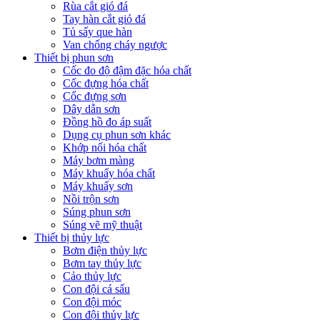
Rùa cắt gió đá
Tay hàn cắt gió đá
Tủ sấy que hàn
Van chống cháy ngược
Thiết bị phun sơn
Cốc đo độ đậm đặc hóa chất
Cốc đựng hóa chất
Cốc đựng sơn
Dây dẫn sơn
Đồng hồ đo áp suất
Dụng cụ phun sơn khác
Khớp nối hóa chất
Máy bơm màng
Máy khuấy hóa chất
Máy khuấy sơn
Nồi trộn sơn
Súng phun sơn
Súng vẽ mỹ thuật
Thiết bị thủy lực
Bơm điện thủy lực
Bơm tay thủy lực
Cảo thủy lực
Con đội cá sấu
Con đội móc
Con đội thủy lực