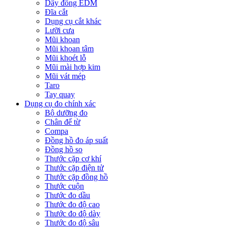
Dây đồng EDM
Đĩa cắt
Dụng cụ cắt khác
Lưỡi cưa
Mũi khoan
Mũi khoan tâm
Mũi khoét lỗ
Mũi mài hợp kim
Mũi vát mép
Taro
Tay quay
Dụng cụ đo chính xác
Bộ dưỡng đo
Chân đế từ
Compa
Đồng hồ đo áp suất
Đồng hồ so
Thước cặp cơ khí
Thước cặp điện tử
Thước cặp đồng hồ
Thước cuộn
Thước đo dầu
Thước đo độ cao
Thước đo độ dày
Thước đo độ sâu