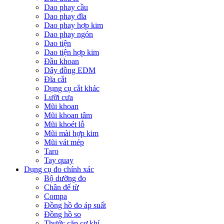
Dao phay cầu
Dao phay đĩa
Dao phay hợp kim
Dao phay ngón
Dao tiện
Dao tiện hợp kim
Đầu khoan
Dây đồng EDM
Đĩa cắt
Dụng cụ cắt khác
Lưỡi cưa
Mũi khoan
Mũi khoan tâm
Mũi khoét lỗ
Mũi mài hợp kim
Mũi vát mép
Taro
Tay quay
Dụng cụ đo chính xác
Bộ dưỡng đo
Chân đế từ
Compa
Đồng hồ đo áp suất
Đồng hồ so
Thước cặp cơ khí