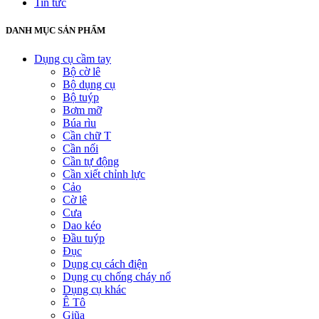
Tin tức
DANH MỤC SẢN PHẨM
Dụng cụ cầm tay
Bộ cờ lê
Bộ dụng cụ
Bộ tuýp
Bơm mỡ
Búa rìu
Cần chữ T
Cần nối
Cần tự động
Cần xiết chỉnh lực
Cảo
Cờ lê
Cưa
Dao kéo
Đầu tuýp
Đục
Dụng cụ cách điện
Dụng cụ chống cháy nổ
Dụng cụ khác
Ê Tô
Giũa