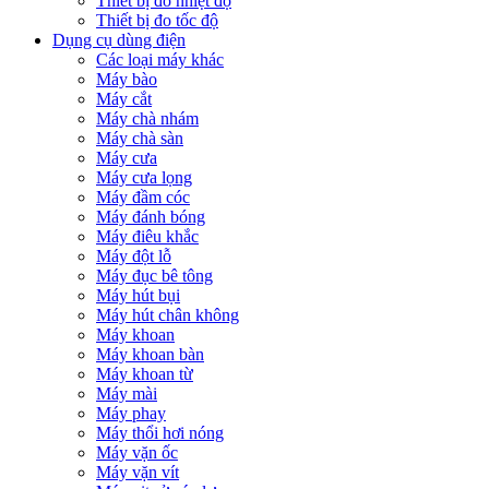
Thiết bị đo nhiệt độ
Thiết bị đo tốc độ
Dụng cụ dùng điện
Các loại máy khác
Máy bào
Máy cắt
Máy chà nhám
Máy chà sàn
Máy cưa
Máy cưa lọng
Máy đầm cóc
Máy đánh bóng
Máy điêu khắc
Máy đột lỗ
Máy đục bê tông
Máy hút bụi
Máy hút chân không
Máy khoan
Máy khoan bàn
Máy khoan từ
Máy mài
Máy phay
Máy thổi hơi nóng
Máy vặn ốc
Máy vặn vít