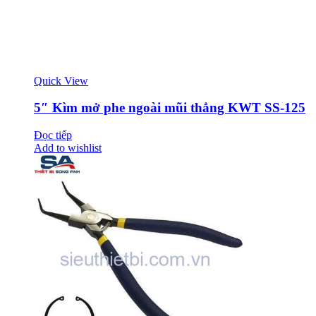
Quick View
5″ Kìm mở phe ngoài mũi thẳng KWT SS-125
Đọc tiếp
Add to wishlist