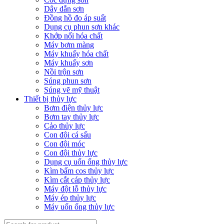
Dây dẫn sơn
Đồng hồ đo áp suất
Dụng cụ phun sơn khác
Khớp nối hóa chất
Máy bơm màng
Máy khuấy hóa chất
Máy khuấy sơn
Nồi trộn sơn
Súng phun sơn
Súng vẽ mỹ thuật
Thiết bị thủy lực
Bơm điện thủy lực
Bơm tay thủy lực
Cảo thủy lực
Con đội cá sấu
Con đội móc
Con đội thủy lực
Dụng cụ uốn ống thủy lực
Kìm bấm cos thủy lực
Kìm cắt cáp thủy lực
Máy đột lỗ thủy lực
Máy ép thủy lực
Máy uốn ống thủy lực