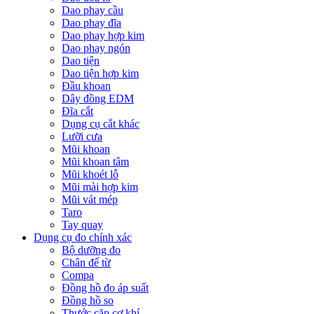
Dao phay cầu
Dao phay đĩa
Dao phay hợp kim
Dao phay ngón
Dao tiện
Dao tiện hợp kim
Đầu khoan
Dây đồng EDM
Đĩa cắt
Dụng cụ cắt khác
Lưỡi cưa
Mũi khoan
Mũi khoan tâm
Mũi khoét lỗ
Mũi mài hợp kim
Mũi vát mép
Taro
Tay quay
Dụng cụ đo chính xác
Bộ dưỡng đo
Chân đế từ
Compa
Đồng hồ đo áp suất
Đồng hồ so
Thước cặp cơ khí