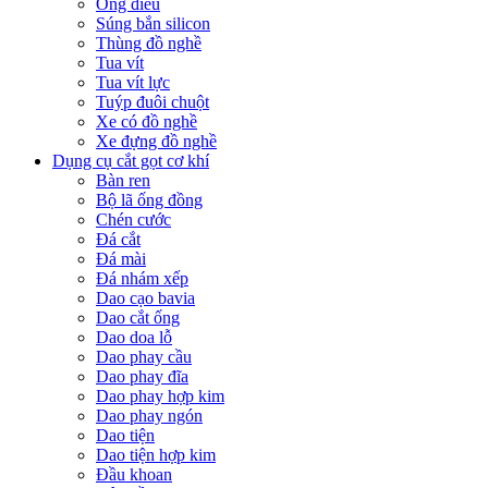
Ống điếu
Súng bắn silicon
Thùng đồ nghề
Tua vít
Tua vít lực
Tuýp đuôi chuột
Xe có đồ nghề
Xe đựng đồ nghề
Dụng cụ cắt gọt cơ khí
Bàn ren
Bộ lã ống đồng
Chén cước
Đá cắt
Đá mài
Đá nhám xếp
Dao cạo bavia
Dao cắt ống
Dao doa lỗ
Dao phay cầu
Dao phay đĩa
Dao phay hợp kim
Dao phay ngón
Dao tiện
Dao tiện hợp kim
Đầu khoan