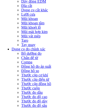
Dây đồng EDM
Đĩa cắt
Dụng cụ cắt khác
Lưỡi cưa
Mũi khoan
Mũi khoan tâm
Mũi khoét lỗ
Mũi mài hợp kim
Mũi vát mép
Taro
Tay quay
Dụng cụ đo chính xác
Bộ dưỡng đo
Chân đế từ
Compa
Đồng hồ đo áp suất
Đồng hồ so
Thước cặp cơ khí
Thước cặp điện tử
Thước cặp đồng hồ
Thước cuộn
Thước đo dầu
Thước đo độ cao
Thước đo độ dày
Thước đo độ sâu