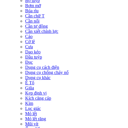
Bộ tuýp
Bơm mỡ
Búa rìu
Cần chữ T
Cần nối
Cần tự động
Cần xiết chỉnh lực
Cảo
Cờ lê
Cưa
Dao kéo
Đầu tuýp
Đục
Dụng cụ cách điện
Dụng cụ chống cháy nổ
Dụng cụ khác
Ê Tô
Giũa
Kẹp định vị
Kích căng cáp
Kìm
Lục giác
Mỏ lết
Mỏ lết răng
Mũi vít