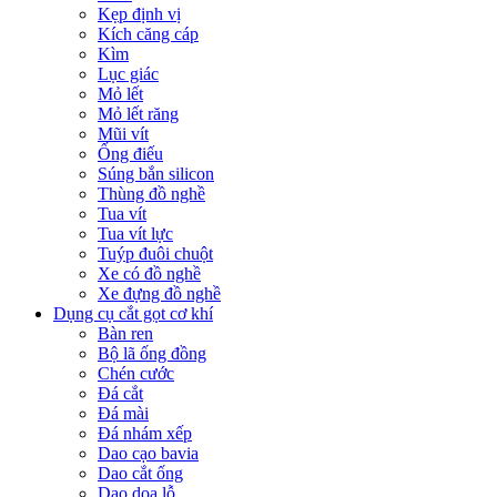
Kẹp định vị
Kích căng cáp
Kìm
Lục giác
Mỏ lết
Mỏ lết răng
Mũi vít
Ống điếu
Súng bắn silicon
Thùng đồ nghề
Tua vít
Tua vít lực
Tuýp đuôi chuột
Xe có đồ nghề
Xe đựng đồ nghề
Dụng cụ cắt gọt cơ khí
Bàn ren
Bộ lã ống đồng
Chén cước
Đá cắt
Đá mài
Đá nhám xếp
Dao cạo bavia
Dao cắt ống
Dao doa lỗ