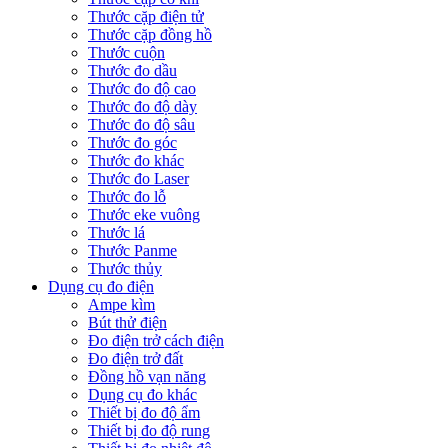
Thước cặp điện tử
Thước cặp đồng hồ
Thước cuộn
Thước đo dầu
Thước đo độ cao
Thước đo độ dày
Thước đo độ sâu
Thước đo góc
Thước đo khác
Thước đo Laser
Thước đo lỗ
Thước eke vuông
Thước lá
Thước Panme
Thước thủy
Dụng cụ đo điện
Ampe kìm
Bút thử điện
Đo điện trở cách điện
Đo điện trở đất
Đồng hồ vạn năng
Dụng cụ đo khác
Thiết bị đo độ ẩm
Thiết bị đo độ rung