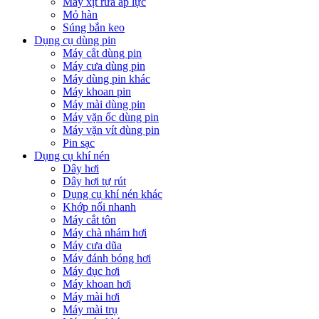
Máy xịt rửa áp lực
Mỏ hàn
Súng bắn keo
Dụng cụ dùng pin
Máy cắt dùng pin
Máy cưa dùng pin
Máy dùng pin khác
Máy khoan pin
Máy mài dùng pin
Máy vặn ốc dùng pin
Máy vặn vít dùng pin
Pin sạc
Dụng cụ khí nén
Dây hơi
Dây hơi tự rút
Dụng cụ khí nén khác
Khớp nối nhanh
Máy cắt tôn
Máy chà nhám hơi
Máy cưa dũa
Máy đánh bóng hơi
Máy đục hơi
Máy khoan hơi
Máy mài hơi
Máy mài trụ