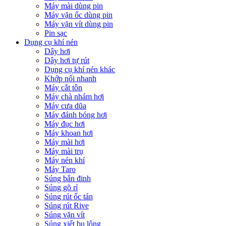
Máy mài dùng pin
Máy vặn ốc dùng pin
Máy vặn vít dùng pin
Pin sạc
Dụng cụ khí nén
Dây hơi
Dây hơi tự rút
Dụng cụ khí nén khác
Khớp nối nhanh
Máy cắt tôn
Máy chà nhám hơi
Máy cưa dũa
Máy đánh bóng hơi
Máy đục hơi
Máy khoan hơi
Máy mài hơi
Máy mài trụ
Máy nén khí
Máy Taro
Súng bắn đinh
Súng gõ rỉ
Súng rút ốc tán
Súng rút Rive
Súng vặn vít
Súng xiết bu lông