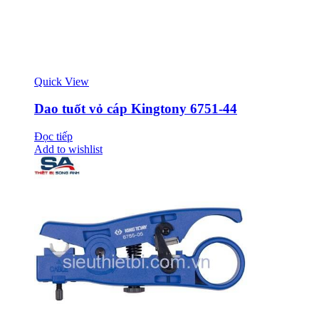
Quick View
Dao tuốt vỏ cáp Kingtony 6751-44
Đọc tiếp
Add to wishlist