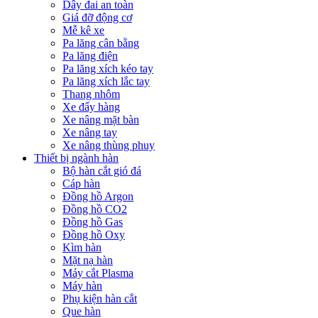
Dây đai an toàn
Giá đỡ động cơ
Mễ kê xe
Pa lăng cân bằng
Pa lăng điện
Pa lăng xích kéo tay
Pa lăng xích lắc tay
Thang nhôm
Xe đẩy hàng
Xe nâng mặt bàn
Xe nâng tay
Xe nâng thùng phuy
Thiết bị ngành hàn
Bộ hàn cắt gió đá
Cáp hàn
Đồng hồ Argon
Đồng hồ CO2
Đồng hồ Gas
Đồng hồ Oxy
Kìm hàn
Mặt nạ hàn
Máy cắt Plasma
Máy hàn
Phụ kiện hàn cắt
Que hàn