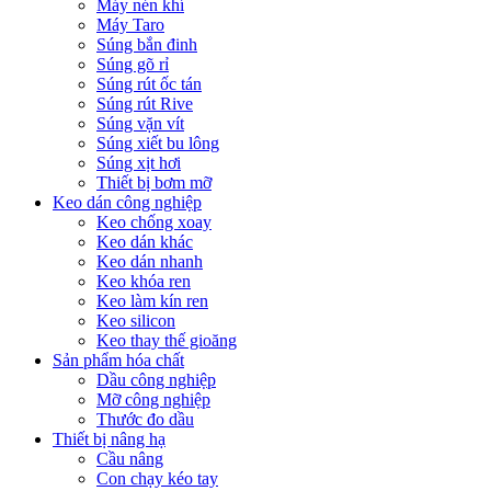
Máy nén khí
Máy Taro
Súng bắn đinh
Súng gõ rỉ
Súng rút ốc tán
Súng rút Rive
Súng vặn vít
Súng xiết bu lông
Súng xịt hơi
Thiết bị bơm mỡ
Keo dán công nghiệp
Keo chống xoay
Keo dán khác
Keo dán nhanh
Keo khóa ren
Keo làm kín ren
Keo silicon
Keo thay thế gioăng
Sản phẩm hóa chất
Dầu công nghiệp
Mỡ công nghiệp
Thước đo dầu
Thiết bị nâng hạ
Cầu nâng
Con chạy kéo tay