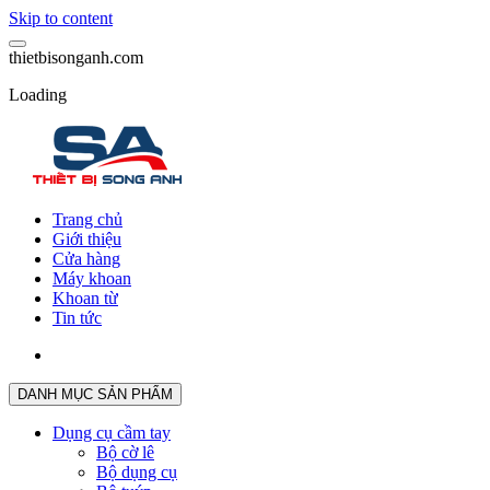
Skip to content
t
h
i
e
t
b
i
s
o
n
g
a
n
h
.
c
o
m
Loading
Trang chủ
Giới thiệu
Cửa hàng
Máy khoan
Khoan từ
Tin tức
DANH MỤC SẢN PHẨM
Dụng cụ cầm tay
Bộ cờ lê
Bộ dụng cụ