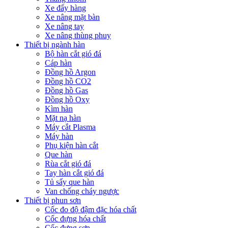
Xe đẩy hàng
Xe nâng mặt bàn
Xe nâng tay
Xe nâng thùng phuy
Thiết bị ngành hàn
Bộ hàn cắt gió đá
Cáp hàn
Đồng hồ Argon
Đồng hồ CO2
Đồng hồ Gas
Đồng hồ Oxy
Kìm hàn
Mặt nạ hàn
Máy cắt Plasma
Máy hàn
Phụ kiện hàn cắt
Que hàn
Rùa cắt gió đá
Tay hàn cắt gió đá
Tủ sấy que hàn
Van chống cháy ngược
Thiết bị phun sơn
Cốc đo độ đậm đặc hóa chất
Cốc đựng hóa chất
Cốc đựng sơn