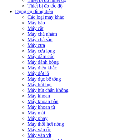
Thiết bị đo nhiệt độ
Thiết bị đo tốc độ
Dụng cụ dùng điện
Các loại máy khác
Máy bào
Máy cắt
Máy chà nhám
Máy chà sàn
Máy cưa
Máy cưa lọng
Máy đầm cóc
Máy đánh bóng
Máy điêu khắc
Máy đột lỗ
Máy đục bê tông
Máy hút bụi
Máy hút chân không
Máy khoan
Máy khoan bàn
Máy khoan từ
Máy mài
Máy phay
Máy thổi hơi nóng
Máy vặn ốc
Máy vặn vít