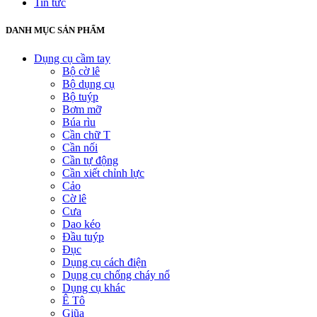
Tin tức
DANH MỤC SẢN PHẨM
Dụng cụ cầm tay
Bộ cờ lê
Bộ dụng cụ
Bộ tuýp
Bơm mỡ
Búa rìu
Cần chữ T
Cần nối
Cần tự động
Cần xiết chỉnh lực
Cảo
Cờ lê
Cưa
Dao kéo
Đầu tuýp
Đục
Dụng cụ cách điện
Dụng cụ chống cháy nổ
Dụng cụ khác
Ê Tô
Giũa