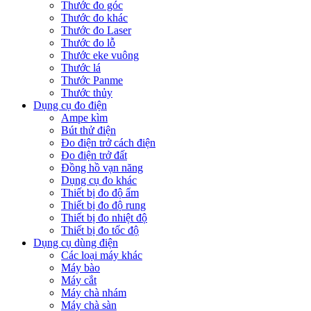
Thước đo góc
Thước đo khác
Thước đo Laser
Thước đo lỗ
Thước eke vuông
Thước lá
Thước Panme
Thước thủy
Dụng cụ đo điện
Ampe kìm
Bút thử điện
Đo điện trở cách điện
Đo điện trở đất
Đồng hồ vạn năng
Dụng cụ đo khác
Thiết bị đo độ ẩm
Thiết bị đo độ rung
Thiết bị đo nhiệt độ
Thiết bị đo tốc độ
Dụng cụ dùng điện
Các loại máy khác
Máy bào
Máy cắt
Máy chà nhám
Máy chà sàn