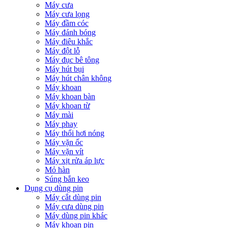
Máy cưa
Máy cưa lọng
Máy đầm cóc
Máy đánh bóng
Máy điêu khắc
Máy đột lỗ
Máy đục bê tông
Máy hút bụi
Máy hút chân không
Máy khoan
Máy khoan bàn
Máy khoan từ
Máy mài
Máy phay
Máy thổi hơi nóng
Máy vặn ốc
Máy vặn vít
Máy xịt rửa áp lực
Mỏ hàn
Súng bắn keo
Dụng cụ dùng pin
Máy cắt dùng pin
Máy cưa dùng pin
Máy dùng pin khác
Máy khoan pin