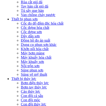
Rùa cắt gió đá
Tay hàn cắt gió đá
Tủ sấy que hàn
Van chống cháy ngược
Thiết bị phun sơn
Cốc đo độ đậm đặc hóa chất
Cốc đựng hóa chất
Cốc đựng sơn
Dây dẫn sơn
Đồng hồ đo áp suất
Dụng cụ phun sơn khác
Khớp nối hóa chất
Máy bơm màng
Máy khuấy hóa chất
Máy khuấy sơn
Nồi trộn sơn
Súng phun sơn
Súng vẽ mỹ thuật
Thiết bị thủy lực
Bơm điện thủy lực
Bơm tay thủy lực
Cảo thủy lực
Con đội cá sấu
Con đội móc
Con đội thủy lực