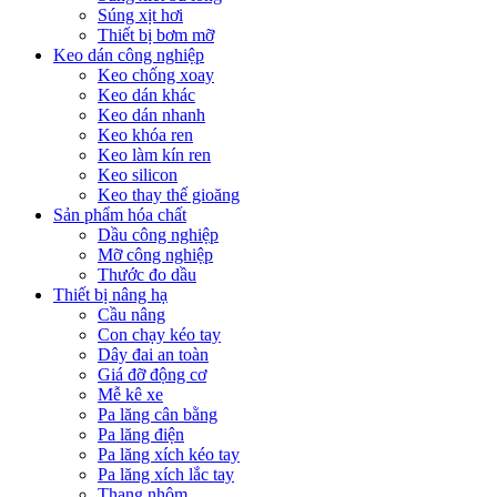
Súng xịt hơi
Thiết bị bơm mỡ
Keo dán công nghiệp
Keo chống xoay
Keo dán khác
Keo dán nhanh
Keo khóa ren
Keo làm kín ren
Keo silicon
Keo thay thế gioăng
Sản phẩm hóa chất
Dầu công nghiệp
Mỡ công nghiệp
Thước đo dầu
Thiết bị nâng hạ
Cầu nâng
Con chạy kéo tay
Dây đai an toàn
Giá đỡ động cơ
Mễ kê xe
Pa lăng cân bằng
Pa lăng điện
Pa lăng xích kéo tay
Pa lăng xích lắc tay
Thang nhôm