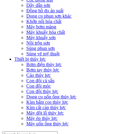
Dây dẫn sơn
Đồng hồ đo áp suất
Dụng cụ phun sơn khác
Khớp nối hóa chất
Máy bơm màng
Máy khuấy hóa chất
Máy khuấy sơn
Nồi trộn sơn
Súng phun sơn
Súng vẽ mỹ thuật
Thiết bị thủy lực
Bơm điện thủy lực
Bơm tay thủy lực
Cảo thủy lực
Con đội cá sấu
Con đội móc
Con đội thủy lực
Dụng cụ uốn ống thủy lực
Kìm bấm cos thủy lực
Kìm cắt cáp thủy lực
Máy đột lỗ thủy lực
Máy ép thủy lực
Máy uốn ống thủy lực