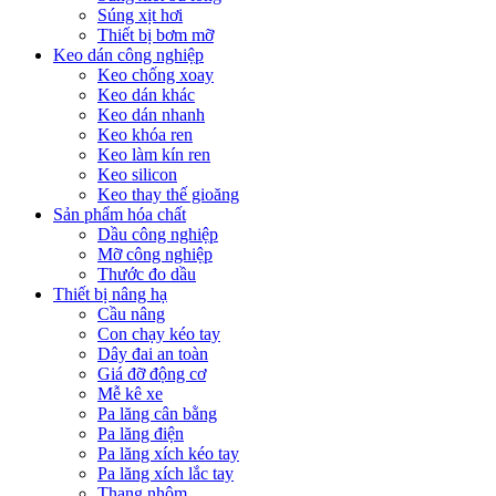
Súng xịt hơi
Thiết bị bơm mỡ
Keo dán công nghiệp
Keo chống xoay
Keo dán khác
Keo dán nhanh
Keo khóa ren
Keo làm kín ren
Keo silicon
Keo thay thế gioăng
Sản phẩm hóa chất
Dầu công nghiệp
Mỡ công nghiệp
Thước đo dầu
Thiết bị nâng hạ
Cầu nâng
Con chạy kéo tay
Dây đai an toàn
Giá đỡ động cơ
Mễ kê xe
Pa lăng cân bằng
Pa lăng điện
Pa lăng xích kéo tay
Pa lăng xích lắc tay
Thang nhôm