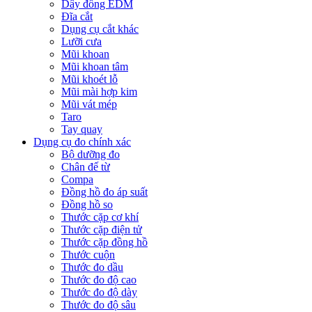
Dây đồng EDM
Đĩa cắt
Dụng cụ cắt khác
Lưỡi cưa
Mũi khoan
Mũi khoan tâm
Mũi khoét lỗ
Mũi mài hợp kim
Mũi vát mép
Taro
Tay quay
Dụng cụ đo chính xác
Bộ dưỡng đo
Chân đế từ
Compa
Đồng hồ đo áp suất
Đồng hồ so
Thước cặp cơ khí
Thước cặp điện tử
Thước cặp đồng hồ
Thước cuộn
Thước đo dầu
Thước đo độ cao
Thước đo độ dày
Thước đo độ sâu