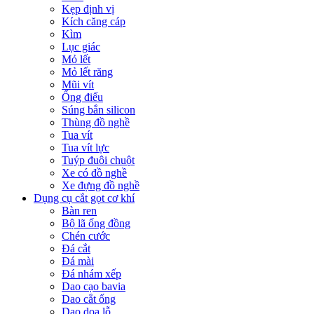
Kẹp định vị
Kích căng cáp
Kìm
Lục giác
Mỏ lết
Mỏ lết răng
Mũi vít
Ống điếu
Súng bắn silicon
Thùng đồ nghề
Tua vít
Tua vít lực
Tuýp đuôi chuột
Xe có đồ nghề
Xe đựng đồ nghề
Dụng cụ cắt gọt cơ khí
Bàn ren
Bộ lã ống đồng
Chén cước
Đá cắt
Đá mài
Đá nhám xếp
Dao cạo bavia
Dao cắt ống
Dao doa lỗ