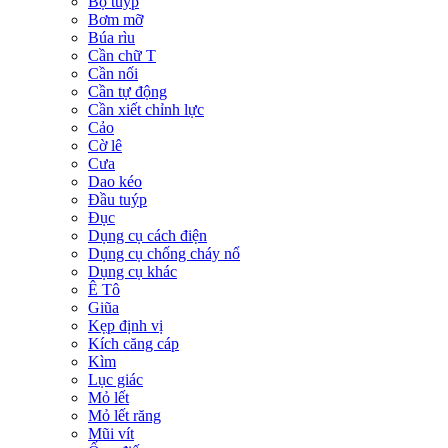
Bộ tuýp
Bơm mỡ
Búa rìu
Cần chữ T
Cần nối
Cần tự động
Cần xiết chỉnh lực
Cảo
Cờ lê
Cưa
Dao kéo
Đầu tuýp
Đục
Dụng cụ cách điện
Dụng cụ chống cháy nổ
Dụng cụ khác
Ê Tô
Giũa
Kẹp định vị
Kích căng cáp
Kìm
Lục giác
Mỏ lết
Mỏ lết răng
Mũi vít