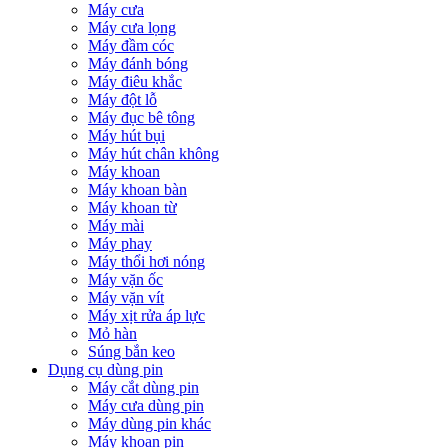
Máy cưa
Máy cưa lọng
Máy đầm cóc
Máy đánh bóng
Máy điêu khắc
Máy đột lỗ
Máy đục bê tông
Máy hút bụi
Máy hút chân không
Máy khoan
Máy khoan bàn
Máy khoan từ
Máy mài
Máy phay
Máy thổi hơi nóng
Máy vặn ốc
Máy vặn vít
Máy xịt rửa áp lực
Mỏ hàn
Súng bắn keo
Dụng cụ dùng pin
Máy cắt dùng pin
Máy cưa dùng pin
Máy dùng pin khác
Máy khoan pin