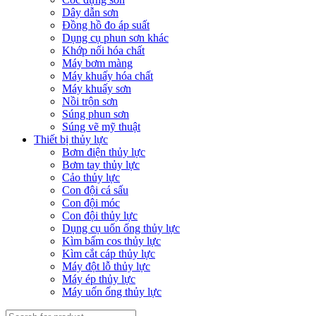
Dây dẫn sơn
Đồng hồ đo áp suất
Dụng cụ phun sơn khác
Khớp nối hóa chất
Máy bơm màng
Máy khuấy hóa chất
Máy khuấy sơn
Nồi trộn sơn
Súng phun sơn
Súng vẽ mỹ thuật
Thiết bị thủy lực
Bơm điện thủy lực
Bơm tay thủy lực
Cảo thủy lực
Con đội cá sấu
Con đội móc
Con đội thủy lực
Dụng cụ uốn ống thủy lực
Kìm bấm cos thủy lực
Kìm cắt cáp thủy lực
Máy đột lỗ thủy lực
Máy ép thủy lực
Máy uốn ống thủy lực