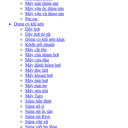
Máy mài dùng pin
Máy vặn ốc dùng pin
Máy vặn vít dùng pin
Pin sạc
Dụng cụ khí nén
Dây hơi
Dây hơi tự rút
Dụng cụ khí nén khác
Khớp nối nhanh
Máy cắt tôn
Máy chà nhám hơi
Máy cưa dũa
Máy đánh bóng hơi
Máy đục hơi
Máy khoan hơi
Máy mài hơi
Máy mài trụ
Máy nén khí
Máy Taro
Súng bắn đinh
Súng gõ rỉ
Súng rút ốc tán
Súng rút Rive
Súng vặn vít
Súng xiết bu lông