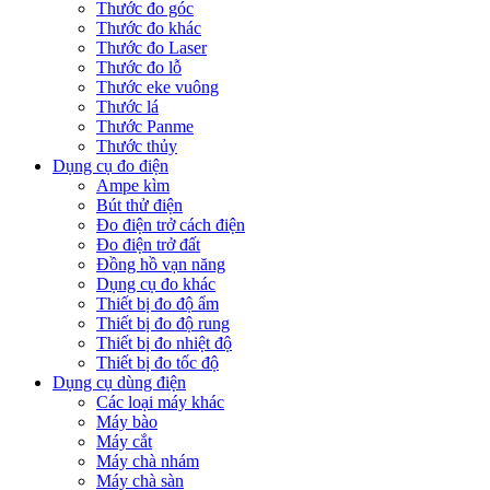
Thước đo góc
Thước đo khác
Thước đo Laser
Thước đo lỗ
Thước eke vuông
Thước lá
Thước Panme
Thước thủy
Dụng cụ đo điện
Ampe kìm
Bút thử điện
Đo điện trở cách điện
Đo điện trở đất
Đồng hồ vạn năng
Dụng cụ đo khác
Thiết bị đo độ ẩm
Thiết bị đo độ rung
Thiết bị đo nhiệt độ
Thiết bị đo tốc độ
Dụng cụ dùng điện
Các loại máy khác
Máy bào
Máy cắt
Máy chà nhám
Máy chà sàn