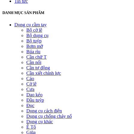
Tin tức
DANH MỤC SẢN PHẨM
Dụng cụ cầm tay
Bộ cờ lê
Bộ dụng cụ
Bộ tuýp
Bơm mỡ
Búa rìu
Cần chữ T
Cần nối
Cần tự động
Cần xiết chỉnh lực
Cảo
Cờ lê
Cưa
Dao kéo
Đầu tuýp
Đục
Dụng cụ cách điện
Dụng cụ chống cháy nổ
Dụng cụ khác
Ê Tô
Giũa