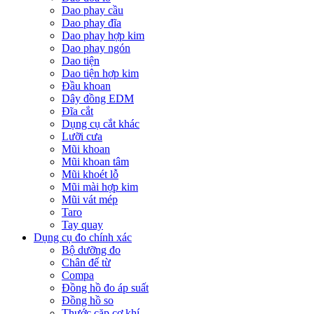
Dao phay cầu
Dao phay đĩa
Dao phay hợp kim
Dao phay ngón
Dao tiện
Dao tiện hợp kim
Đầu khoan
Dây đồng EDM
Đĩa cắt
Dụng cụ cắt khác
Lưỡi cưa
Mũi khoan
Mũi khoan tâm
Mũi khoét lỗ
Mũi mài hợp kim
Mũi vát mép
Taro
Tay quay
Dụng cụ đo chính xác
Bộ dưỡng đo
Chân đế từ
Compa
Đồng hồ đo áp suất
Đồng hồ so
Thước cặp cơ khí