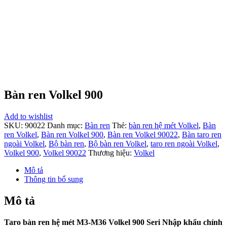
Bàn ren Volkel 900
Add to wishlist
SKU:
90022
Danh mục:
Bàn ren
Thẻ:
bàn ren hệ mét Volkel
,
Bàn
ren Volkel
,
Bàn ren Volkel 900
,
Bàn ren Volkel 90022
,
Bàn taro ren
ngoài Volkel
,
Bộ bàn ren
,
Bộ bàn ren Volkel
,
taro ren ngoài Volkel
,
Volkel 900
,
Volkel 90022
Thương hiệu:
Volkel
Mô tả
Thông tin bổ sung
Mô tả
Taro bàn ren hệ mét M3-M36 Volkel 900 Seri Nhập khẩu chính