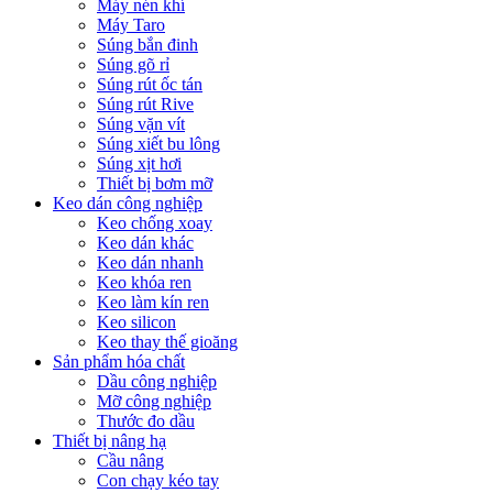
Máy nén khí
Máy Taro
Súng bắn đinh
Súng gõ rỉ
Súng rút ốc tán
Súng rút Rive
Súng vặn vít
Súng xiết bu lông
Súng xịt hơi
Thiết bị bơm mỡ
Keo dán công nghiệp
Keo chống xoay
Keo dán khác
Keo dán nhanh
Keo khóa ren
Keo làm kín ren
Keo silicon
Keo thay thế gioăng
Sản phẩm hóa chất
Dầu công nghiệp
Mỡ công nghiệp
Thước đo dầu
Thiết bị nâng hạ
Cầu nâng
Con chạy kéo tay