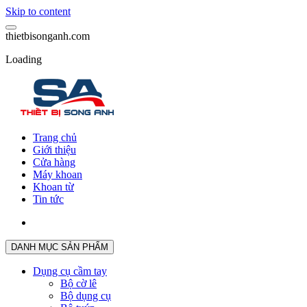
Skip to content
t
h
i
e
t
b
i
s
o
n
g
a
n
h
.
c
o
m
Loading
Trang chủ
Giới thiệu
Cửa hàng
Máy khoan
Khoan từ
Tin tức
DANH MỤC SẢN PHẨM
Dụng cụ cầm tay
Bộ cờ lê
Bộ dụng cụ