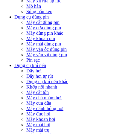
Máy xịt rửa áp lực
Mỏ hàn
Súng bắn keo
Dụng cụ dùng pin
Máy cắt dùng pin
Máy cưa dùng pin
Máy dùng pin khác
Máy khoan pin
Máy mài dùng pin
Máy vặn ốc dùng pin
Máy vặn vít dùng pin
Pin sạc
Dụng cụ khí nén
Dây hơi
Dây hơi tự rút
Dụng cụ khí nén khác
Khớp nối nhanh
Máy cắt tôn
Máy chà nhám hơi
Máy cưa dũa
Máy đánh bóng hơi
Máy đục hơi
Máy khoan hơi
Máy mài hơi
Máy mài trụ