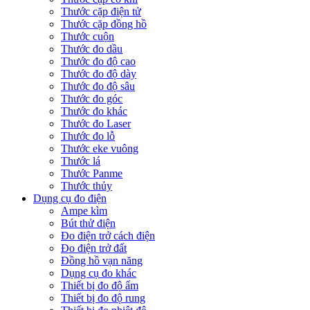
Thước cặp điện tử
Thước cặp đồng hồ
Thước cuộn
Thước đo dầu
Thước đo độ cao
Thước đo độ dày
Thước đo độ sâu
Thước đo góc
Thước đo khác
Thước đo Laser
Thước đo lỗ
Thước eke vuông
Thước lá
Thước Panme
Thước thủy
Dụng cụ đo điện
Ampe kìm
Bút thử điện
Đo điện trở cách điện
Đo điện trở đất
Đồng hồ vạn năng
Dụng cụ đo khác
Thiết bị đo độ ẩm
Thiết bị đo độ rung