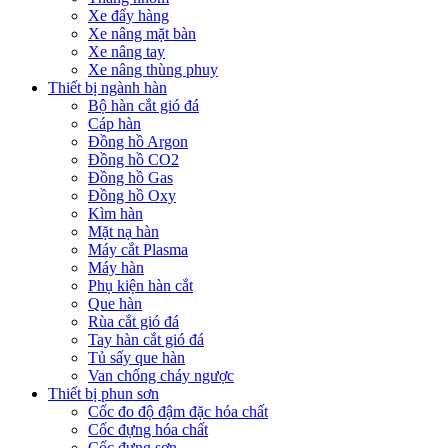
Xe đẩy hàng
Xe nâng mặt bàn
Xe nâng tay
Xe nâng thùng phuy
Thiết bị ngành hàn
Bộ hàn cắt gió đá
Cáp hàn
Đồng hồ Argon
Đồng hồ CO2
Đồng hồ Gas
Đồng hồ Oxy
Kìm hàn
Mặt nạ hàn
Máy cắt Plasma
Máy hàn
Phụ kiện hàn cắt
Que hàn
Rùa cắt gió đá
Tay hàn cắt gió đá
Tủ sấy que hàn
Van chống cháy ngược
Thiết bị phun sơn
Cốc đo độ đậm đặc hóa chất
Cốc đựng hóa chất
Cốc đựng sơn