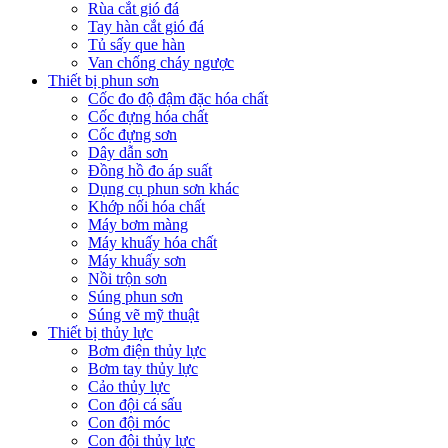
Rùa cắt gió đá
Tay hàn cắt gió đá
Tủ sấy que hàn
Van chống cháy ngược
Thiết bị phun sơn
Cốc đo độ đậm đặc hóa chất
Cốc đựng hóa chất
Cốc đựng sơn
Dây dẫn sơn
Đồng hồ đo áp suất
Dụng cụ phun sơn khác
Khớp nối hóa chất
Máy bơm màng
Máy khuấy hóa chất
Máy khuấy sơn
Nồi trộn sơn
Súng phun sơn
Súng vẽ mỹ thuật
Thiết bị thủy lực
Bơm điện thủy lực
Bơm tay thủy lực
Cảo thủy lực
Con đội cá sấu
Con đội móc
Con đội thủy lực