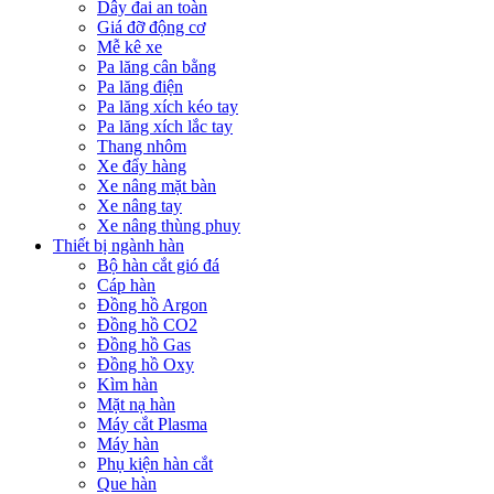
Dây đai an toàn
Giá đỡ động cơ
Mễ kê xe
Pa lăng cân bằng
Pa lăng điện
Pa lăng xích kéo tay
Pa lăng xích lắc tay
Thang nhôm
Xe đẩy hàng
Xe nâng mặt bàn
Xe nâng tay
Xe nâng thùng phuy
Thiết bị ngành hàn
Bộ hàn cắt gió đá
Cáp hàn
Đồng hồ Argon
Đồng hồ CO2
Đồng hồ Gas
Đồng hồ Oxy
Kìm hàn
Mặt nạ hàn
Máy cắt Plasma
Máy hàn
Phụ kiện hàn cắt
Que hàn