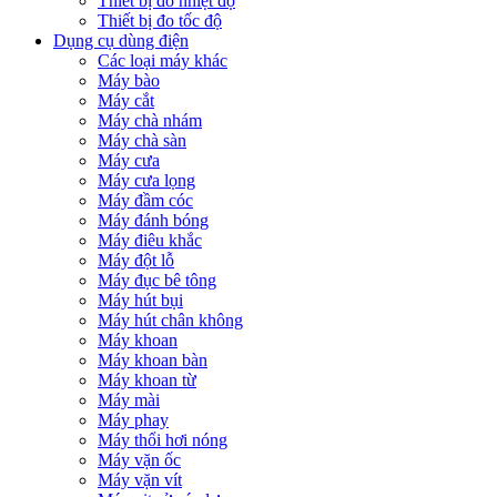
Thiết bị đo nhiệt độ
Thiết bị đo tốc độ
Dụng cụ dùng điện
Các loại máy khác
Máy bào
Máy cắt
Máy chà nhám
Máy chà sàn
Máy cưa
Máy cưa lọng
Máy đầm cóc
Máy đánh bóng
Máy điêu khắc
Máy đột lỗ
Máy đục bê tông
Máy hút bụi
Máy hút chân không
Máy khoan
Máy khoan bàn
Máy khoan từ
Máy mài
Máy phay
Máy thổi hơi nóng
Máy vặn ốc
Máy vặn vít