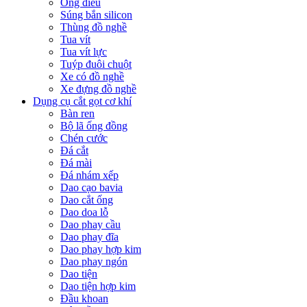
Ống điếu
Súng bắn silicon
Thùng đồ nghề
Tua vít
Tua vít lực
Tuýp đuôi chuột
Xe có đồ nghề
Xe đựng đồ nghề
Dụng cụ cắt gọt cơ khí
Bàn ren
Bộ lã ống đồng
Chén cước
Đá cắt
Đá mài
Đá nhám xếp
Dao cạo bavia
Dao cắt ống
Dao doa lỗ
Dao phay cầu
Dao phay đĩa
Dao phay hợp kim
Dao phay ngón
Dao tiện
Dao tiện hợp kim
Đầu khoan