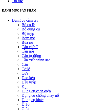
Tin tức
DANH MỤC SẢN PHẨM
Dụng cụ cầm tay
Bộ cờ lê
Bộ dụng cụ
Bộ tuýp
Bơm mỡ
Búa rìu
Cần chữ T
Cần nối
Cần tự động
Cần xiết chỉnh lực
Cảo
Cờ lê
Cưa
Dao kéo
Đầu tuýp
Đục
Dụng cụ cách điện
Dụng cụ chống cháy nổ
Dụng cụ khác
Ê Tô
Giũa