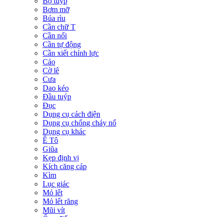
Bộ tuýp
Bơm mỡ
Búa rìu
Cần chữ T
Cần nối
Cần tự động
Cần xiết chỉnh lực
Cảo
Cờ lê
Cưa
Dao kéo
Đầu tuýp
Đục
Dụng cụ cách điện
Dụng cụ chống cháy nổ
Dụng cụ khác
Ê Tô
Giũa
Kẹp định vị
Kích căng cáp
Kìm
Lục giác
Mỏ lết
Mỏ lết răng
Mũi vít