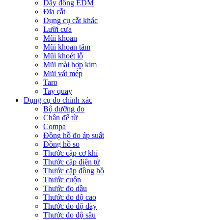
Dây đồng EDM
Đĩa cắt
Dụng cụ cắt khác
Lưỡi cưa
Mũi khoan
Mũi khoan tâm
Mũi khoét lỗ
Mũi mài hợp kim
Mũi vát mép
Taro
Tay quay
Dụng cụ đo chính xác
Bộ dưỡng đo
Chân đế từ
Compa
Đồng hồ đo áp suất
Đồng hồ so
Thước cặp cơ khí
Thước cặp điện tử
Thước cặp đồng hồ
Thước cuộn
Thước đo dầu
Thước đo độ cao
Thước đo độ dày
Thước đo độ sâu