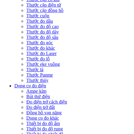
Thước cặp điện tử
Thước cặp đồng hồ
Thước cuộn
Thước đo dầu
Thước đo độ cao
Thước đo độ dày
Thước đo độ sâu
Thước đo góc
Thước đo khác
Thước đo Laser
Thước đo lỗ
Thước eke vuông
Thước lá
Thước Panme
Thước thủy
Dụng cụ đo điện
Ampe kìm
Bút thử điện
Đo điện trở cách điện
Đo điện trở đất
Đồng hồ vạn năng
Dụng cụ đo khác
Thiết bị đo độ ẩm
Thiết bị đo độ rung