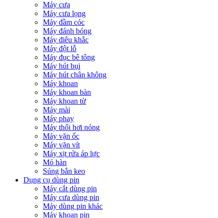
Máy cưa
Máy cưa lọng
Máy đầm cóc
Máy đánh bóng
Máy điêu khắc
Máy đột lỗ
Máy đục bê tông
Máy hút bụi
Máy hút chân không
Máy khoan
Máy khoan bàn
Máy khoan từ
Máy mài
Máy phay
Máy thổi hơi nóng
Máy vặn ốc
Máy vặn vít
Máy xịt rửa áp lực
Mỏ hàn
Súng bắn keo
Dụng cụ dùng pin
Máy cắt dùng pin
Máy cưa dùng pin
Máy dùng pin khác
Máy khoan pin