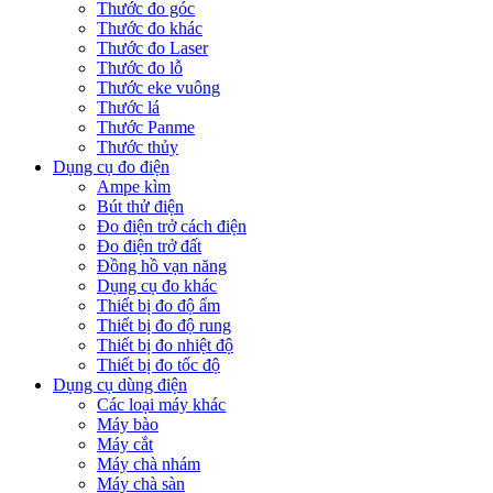
Thước đo góc
Thước đo khác
Thước đo Laser
Thước đo lỗ
Thước eke vuông
Thước lá
Thước Panme
Thước thủy
Dụng cụ đo điện
Ampe kìm
Bút thử điện
Đo điện trở cách điện
Đo điện trở đất
Đồng hồ vạn năng
Dụng cụ đo khác
Thiết bị đo độ ẩm
Thiết bị đo độ rung
Thiết bị đo nhiệt độ
Thiết bị đo tốc độ
Dụng cụ dùng điện
Các loại máy khác
Máy bào
Máy cắt
Máy chà nhám
Máy chà sàn