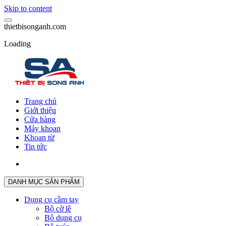
Skip to content
t
h
i
e
t
b
i
s
o
n
g
a
n
h
.
c
o
m
Loading
Trang chủ
Giới thiệu
Cửa hàng
Máy khoan
Khoan từ
Tin tức
DANH MỤC SẢN PHẨM
Dụng cụ cầm tay
Bộ cờ lê
Bộ dụng cụ