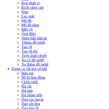
Kẹp định vị
Kích căng cáp
Kìm
Lục giác
Mỏ lết
Mỏ lết răng
Mũi vít
Ống điếu
Súng bắn silicon
Thùng đồ nghề
Tua vít
Tua vít lực
Tuýp đuôi chuột
Xe có đồ nghề
Xe đựng đồ nghề
Dụng cụ cắt gọt cơ khí
Bàn ren
Bộ lã ống đồng
Chén cước
Đá cắt
Đá mài
Đá nhám xếp
Dao cạo bavia
Dao cắt ống
Dao doa lỗ