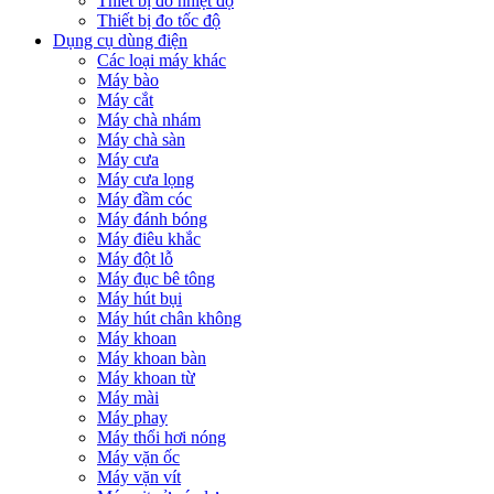
Thiết bị đo nhiệt độ
Thiết bị đo tốc độ
Dụng cụ dùng điện
Các loại máy khác
Máy bào
Máy cắt
Máy chà nhám
Máy chà sàn
Máy cưa
Máy cưa lọng
Máy đầm cóc
Máy đánh bóng
Máy điêu khắc
Máy đột lỗ
Máy đục bê tông
Máy hút bụi
Máy hút chân không
Máy khoan
Máy khoan bàn
Máy khoan từ
Máy mài
Máy phay
Máy thổi hơi nóng
Máy vặn ốc
Máy vặn vít