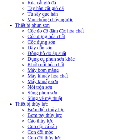
Rùa cắt gió đá
Tay hàn cắt gió đá
Tủ sấy que hàn
Van chống cháy ngược
Thiết bị phun sơn
Cốc đo độ đậm đặc hóa chất
Cốc đựng hóa chất
Cốc đựng sơn
Dây dẫn sơn
Đồng hồ đo áp suất
Dụng cụ phun sơn khác
Khớp nối hóa chất
Máy bơm màng
Máy khuấy hóa chất
Máy khuấy sơn
Nồi trộn sơn
Súng phun sơn
Súng vẽ mỹ thuật
Thiết bị thủy lực
Bơm điện thủy lực
Bơm tay thủy lực
Cảo thủy lực
Con đội cá sấu
Con đội móc
Con đội thủy lực