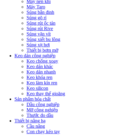
Máy nén khí
Máy Taro
Súng bắn đinh
Súng gõ rỉ
Súng rút ốc tán
Súng rút Rive
Súng vặn vít
Súng xiết bu lông
Súng xịt hơi
Thiết bị bơm mỡ
Keo dán công nghiệp
Keo chống xoay
Keo dán khác
Keo dán nhanh
Keo khóa ren
Keo làm kín ren
Keo silicon
Keo thay thế gioăng
Sản phẩm hóa chất
Dầu công nghiệp
Mỡ công nghiệp
Thước đo dầu
Thiết bị nâng hạ
Cầu nâng
Con chạy kéo tay