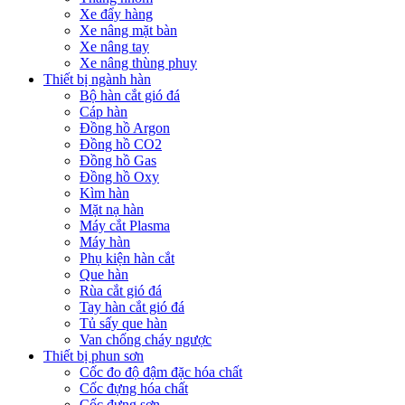
Xe đẩy hàng
Xe nâng mặt bàn
Xe nâng tay
Xe nâng thùng phuy
Thiết bị ngành hàn
Bộ hàn cắt gió đá
Cáp hàn
Đồng hồ Argon
Đồng hồ CO2
Đồng hồ Gas
Đồng hồ Oxy
Kìm hàn
Mặt nạ hàn
Máy cắt Plasma
Máy hàn
Phụ kiện hàn cắt
Que hàn
Rùa cắt gió đá
Tay hàn cắt gió đá
Tủ sấy que hàn
Van chống cháy ngược
Thiết bị phun sơn
Cốc đo độ đậm đặc hóa chất
Cốc đựng hóa chất
Cốc đựng sơn