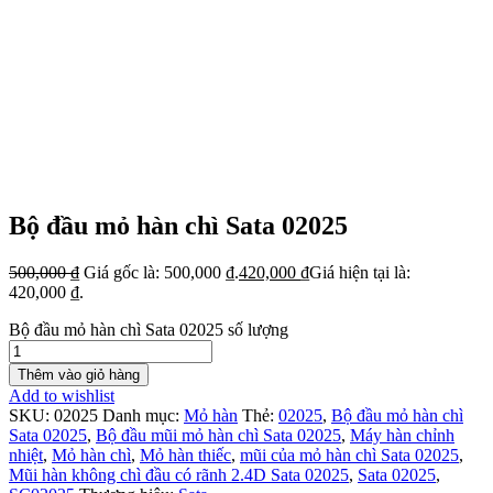
Bộ đầu mỏ hàn chì Sata 02025
500,000
₫
Giá gốc là: 500,000 ₫.
420,000
₫
Giá hiện tại là:
420,000 ₫.
Bộ đầu mỏ hàn chì Sata 02025 số lượng
Thêm vào giỏ hàng
Add to wishlist
SKU:
02025
Danh mục:
Mỏ hàn
Thẻ:
02025
,
Bộ đầu mỏ hàn chì
Sata 02025
,
Bộ đầu mũi mỏ hàn chì Sata 02025
,
Máy hàn chỉnh
nhiệt
,
Mỏ hàn chì
,
Mỏ hàn thiếc
,
mũi của mỏ hàn chì Sata 02025
,
Mũi hàn không chì đầu có rãnh 2.4D Sata 02025
,
Sata 02025
,