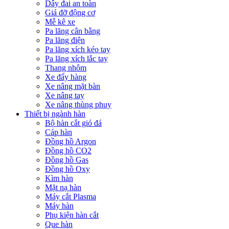
Dây đai an toàn
Giá đỡ động cơ
Mễ kê xe
Pa lăng cân bằng
Pa lăng điện
Pa lăng xích kéo tay
Pa lăng xích lắc tay
Thang nhôm
Xe đẩy hàng
Xe nâng mặt bàn
Xe nâng tay
Xe nâng thùng phuy
Thiết bị ngành hàn
Bộ hàn cắt gió đá
Cáp hàn
Đồng hồ Argon
Đồng hồ CO2
Đồng hồ Gas
Đồng hồ Oxy
Kìm hàn
Mặt nạ hàn
Máy cắt Plasma
Máy hàn
Phụ kiện hàn cắt
Que hàn