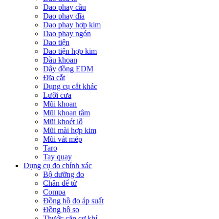
Dao phay cầu
Dao phay đĩa
Dao phay hợp kim
Dao phay ngón
Dao tiện
Dao tiện hợp kim
Đầu khoan
Dây đồng EDM
Đĩa cắt
Dụng cụ cắt khác
Lưỡi cưa
Mũi khoan
Mũi khoan tâm
Mũi khoét lỗ
Mũi mài hợp kim
Mũi vát mép
Taro
Tay quay
Dụng cụ đo chính xác
Bộ dưỡng đo
Chân đế từ
Compa
Đồng hồ đo áp suất
Đồng hồ so
Thước cặp cơ khí