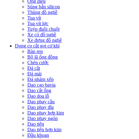
Ống điếu
Súng bắn silicon
Thùng đồ nghề
Tua vít
Tua vít lực
Tuýp đuôi chuột
Xe có đồ nghề
Xe đựng đồ nghề
Dụng cụ cắt gọt cơ khí
Bàn ren
Bộ lã ống đồng
Chén cước
Đá cắt
Đá mài
Đá nhám xếp
Dao cạo bavia
Dao cắt ống
Dao doa lỗ
Dao phay cầu
Dao phay đĩa
Dao phay hợp kim
Dao phay ngón
Dao tiện
Dao tiện hợp kim
Đầu khoan