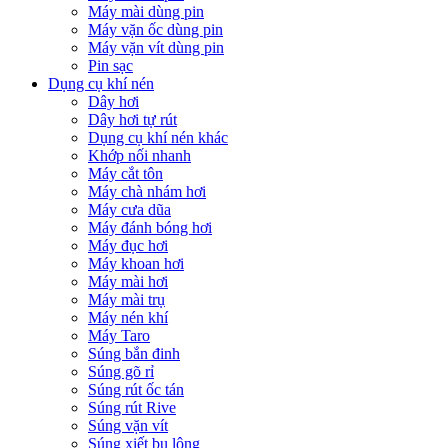
Máy mài dùng pin
Máy vặn ốc dùng pin
Máy vặn vít dùng pin
Pin sạc
Dụng cụ khí nén
Dây hơi
Dây hơi tự rút
Dụng cụ khí nén khác
Khớp nối nhanh
Máy cắt tôn
Máy chà nhám hơi
Máy cưa dũa
Máy đánh bóng hơi
Máy đục hơi
Máy khoan hơi
Máy mài hơi
Máy mài trụ
Máy nén khí
Máy Taro
Súng bắn đinh
Súng gõ rỉ
Súng rút ốc tán
Súng rút Rive
Súng vặn vít
Súng xiết bu lông