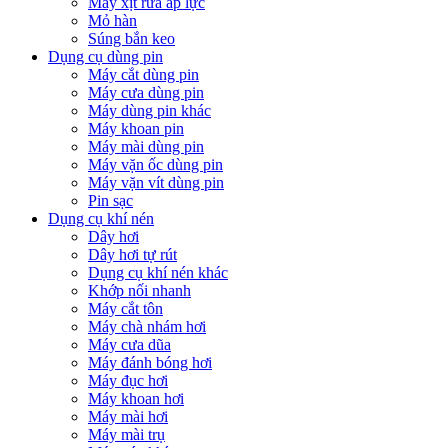
Máy xịt rửa áp lực
Mỏ hàn
Súng bắn keo
Dụng cụ dùng pin
Máy cắt dùng pin
Máy cưa dùng pin
Máy dùng pin khác
Máy khoan pin
Máy mài dùng pin
Máy vặn ốc dùng pin
Máy vặn vít dùng pin
Pin sạc
Dụng cụ khí nén
Dây hơi
Dây hơi tự rút
Dụng cụ khí nén khác
Khớp nối nhanh
Máy cắt tôn
Máy chà nhám hơi
Máy cưa dũa
Máy đánh bóng hơi
Máy đục hơi
Máy khoan hơi
Máy mài hơi
Máy mài trụ