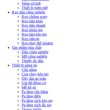
Súng xịt hơi
Thiết bị bơm mỡ
Keo dán công nghiệp
Keo chống xoay
Keo dán khác
Keo dán nhanh
Keo khóa ren
Keo làm kín ren
Keo silicon
Keo thay thế gioăng
Sản phẩm hóa chất
Dầu công nghiệp
Mỡ công nghiệp
Thước đo dầu
Thiết bị nâng hạ
Cầu nâng
Con chạy kéo tay
Dây đai an toàn
Giá đỡ động cơ
Mễ kê xe
Pa lăng cân bằng
Pa lăng điện
Pa lăng xích kéo tay
Pa lăng xích lắc tay
Thang nhôm