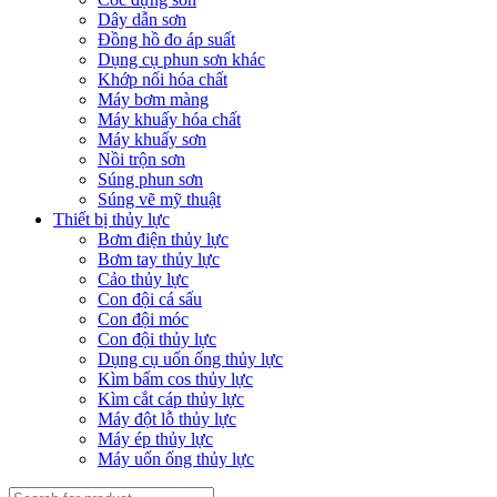
Dây dẫn sơn
Đồng hồ đo áp suất
Dụng cụ phun sơn khác
Khớp nối hóa chất
Máy bơm màng
Máy khuấy hóa chất
Máy khuấy sơn
Nồi trộn sơn
Súng phun sơn
Súng vẽ mỹ thuật
Thiết bị thủy lực
Bơm điện thủy lực
Bơm tay thủy lực
Cảo thủy lực
Con đội cá sấu
Con đội móc
Con đội thủy lực
Dụng cụ uốn ống thủy lực
Kìm bấm cos thủy lực
Kìm cắt cáp thủy lực
Máy đột lỗ thủy lực
Máy ép thủy lực
Máy uốn ống thủy lực