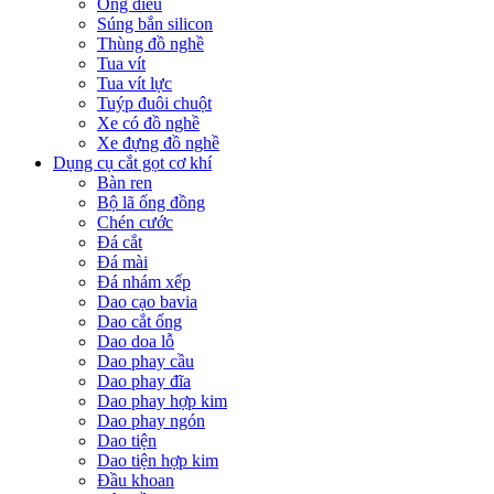
Ống điếu
Súng bắn silicon
Thùng đồ nghề
Tua vít
Tua vít lực
Tuýp đuôi chuột
Xe có đồ nghề
Xe đựng đồ nghề
Dụng cụ cắt gọt cơ khí
Bàn ren
Bộ lã ống đồng
Chén cước
Đá cắt
Đá mài
Đá nhám xếp
Dao cạo bavia
Dao cắt ống
Dao doa lỗ
Dao phay cầu
Dao phay đĩa
Dao phay hợp kim
Dao phay ngón
Dao tiện
Dao tiện hợp kim
Đầu khoan