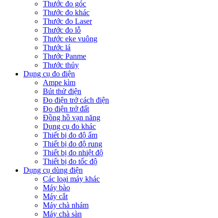
Thước đo góc
Thước đo khác
Thước đo Laser
Thước đo lỗ
Thước eke vuông
Thước lá
Thước Panme
Thước thủy
Dụng cụ đo điện
Ampe kìm
Bút thử điện
Đo điện trở cách điện
Đo điện trở đất
Đồng hồ vạn năng
Dụng cụ đo khác
Thiết bị đo độ ẩm
Thiết bị đo độ rung
Thiết bị đo nhiệt độ
Thiết bị đo tốc độ
Dụng cụ dùng điện
Các loại máy khác
Máy bào
Máy cắt
Máy chà nhám
Máy chà sàn