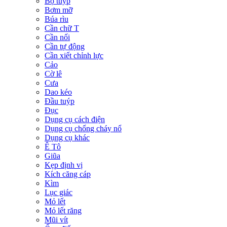
Bộ tuýp
Bơm mỡ
Búa rìu
Cần chữ T
Cần nối
Cần tự động
Cần xiết chỉnh lực
Cảo
Cờ lê
Cưa
Dao kéo
Đầu tuýp
Đục
Dụng cụ cách điện
Dụng cụ chống cháy nổ
Dụng cụ khác
Ê Tô
Giũa
Kẹp định vị
Kích căng cáp
Kìm
Lục giác
Mỏ lết
Mỏ lết răng
Mũi vít