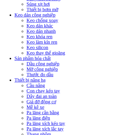
Súng xịt hơi
Thiết bị bơm mỡ
Keo dán công nghiệp
Keo chống xoay
Keo dán khác
Keo dán nhanh
Keo khóa ren
Keo làm kín ren
Keo silicon
Keo thay thế gioăng
Sản phẩm hóa chất
Dầu công nghiệp
Mỡ công nghiệp
Thước đo dầu
Thiết bị nâng hạ
Cầu nâng
Con chạy kéo tay
Dây đai an toàn
Giá đỡ động cơ
Mễ kê xe
Pa lăng cân bằng
Pa lăng điện
Pa lăng xích kéo tay
Pa lăng xích lắc tay
Thang nhôm