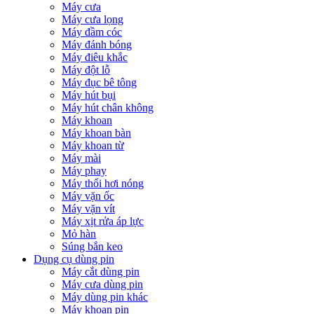
Máy cưa
Máy cưa lọng
Máy đầm cóc
Máy đánh bóng
Máy điêu khắc
Máy đột lỗ
Máy đục bê tông
Máy hút bụi
Máy hút chân không
Máy khoan
Máy khoan bàn
Máy khoan từ
Máy mài
Máy phay
Máy thổi hơi nóng
Máy vặn ốc
Máy vặn vít
Máy xịt rửa áp lực
Mỏ hàn
Súng bắn keo
Dụng cụ dùng pin
Máy cắt dùng pin
Máy cưa dùng pin
Máy dùng pin khác
Máy khoan pin