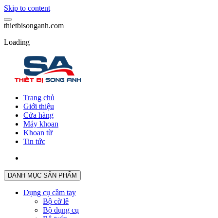
Skip to content
t
h
i
e
t
b
i
s
o
n
g
a
n
h
.
c
o
m
Loading
Trang chủ
Giới thiệu
Cửa hàng
Máy khoan
Khoan từ
Tin tức
DANH MỤC SẢN PHẨM
Dụng cụ cầm tay
Bộ cờ lê
Bộ dụng cụ