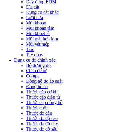
Dây đồng EDM
Đĩa cắt
Dụng cụ cắt khác
Lưỡi cưa
Mũi khoan
Mũi khoan tâm
Mũi khoét lỗ
Mũi mài hợp kim
Mũi vát mép
Taro
Tay quay
Dụng cụ đo chính xác
Bộ dưỡng đo
Chân đế từ
Compa
Đồng hồ đo áp suất
Đồng hồ so
Thước cặp cơ khí
Thước cặp điện tử
Thước cặp đồng hồ
Thước cuộn
Thước đo dầu
Thước đo độ cao
Thước đo độ dày
Thước đo độ sâu