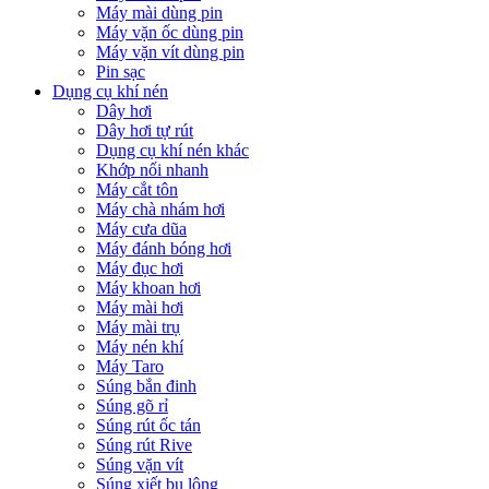
Máy mài dùng pin
Máy vặn ốc dùng pin
Máy vặn vít dùng pin
Pin sạc
Dụng cụ khí nén
Dây hơi
Dây hơi tự rút
Dụng cụ khí nén khác
Khớp nối nhanh
Máy cắt tôn
Máy chà nhám hơi
Máy cưa dũa
Máy đánh bóng hơi
Máy đục hơi
Máy khoan hơi
Máy mài hơi
Máy mài trụ
Máy nén khí
Máy Taro
Súng bắn đinh
Súng gõ rỉ
Súng rút ốc tán
Súng rút Rive
Súng vặn vít
Súng xiết bu lông