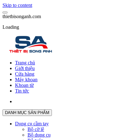
Skip to content
t
h
i
e
t
b
i
s
o
n
g
a
n
h
.
c
o
m
Loading
Trang chủ
Giới thiệu
Cửa hàng
Máy khoan
Khoan từ
Tin tức
DANH MỤC SẢN PHẨM
Dụng cụ cầm tay
Bộ cờ lê
Bộ dụng cụ