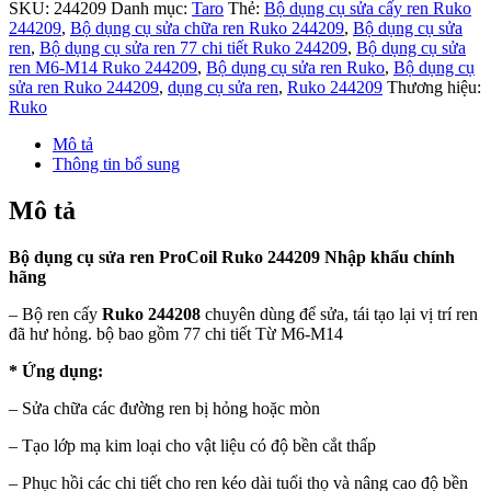
SKU:
244209
Danh mục:
Taro
Thẻ:
Bộ dụng cụ sửa cấy ren Ruko
244209
,
Bộ dụng cụ sửa chữa ren Ruko 244209
,
Bộ dụng cụ sửa
ren
,
Bộ dụng cụ sửa ren 77 chi tiết Ruko 244209
,
Bộ dụng cụ sửa
ren M6-M14 Ruko 244209
,
Bộ dụng cụ sửa ren Ruko
,
Bộ dụng cụ
sửa ren Ruko 244209
,
dụng cụ sửa ren
,
Ruko 244209
Thương hiệu:
Ruko
Mô tả
Thông tin bổ sung
Mô tả
Bộ dụng cụ sửa ren ProCoil Ruko 244209 Nhập khẩu chính
hãng
– Bộ ren cấy
Ruko 244208
chuyên dùng để sửa, tái tạo lại vị trí ren
đã hư hỏng. bộ bao gồm 77 chi tiết Từ M6-M14
* Ứng dụng:
–
Sửa chữa các đường ren bị hỏng hoặc mòn
– Tạo lớp mạ kim loại cho vật liệu có độ bền cắt thấp
– Phục hồi các chi tiết cho ren kéo dài tuổi thọ và nâng cao độ bền