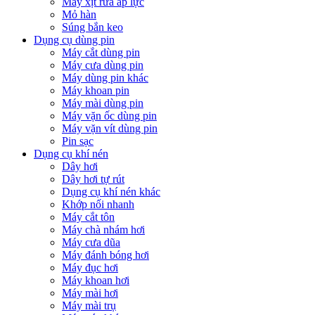
Máy xịt rửa áp lực
Mỏ hàn
Súng bắn keo
Dụng cụ dùng pin
Máy cắt dùng pin
Máy cưa dùng pin
Máy dùng pin khác
Máy khoan pin
Máy mài dùng pin
Máy vặn ốc dùng pin
Máy vặn vít dùng pin
Pin sạc
Dụng cụ khí nén
Dây hơi
Dây hơi tự rút
Dụng cụ khí nén khác
Khớp nối nhanh
Máy cắt tôn
Máy chà nhám hơi
Máy cưa dũa
Máy đánh bóng hơi
Máy đục hơi
Máy khoan hơi
Máy mài hơi
Máy mài trụ