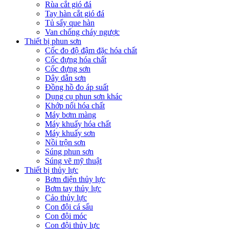
Rùa cắt gió đá
Tay hàn cắt gió đá
Tủ sấy que hàn
Van chống cháy ngược
Thiết bị phun sơn
Cốc đo độ đậm đặc hóa chất
Cốc đựng hóa chất
Cốc đựng sơn
Dây dẫn sơn
Đồng hồ đo áp suất
Dụng cụ phun sơn khác
Khớp nối hóa chất
Máy bơm màng
Máy khuấy hóa chất
Máy khuấy sơn
Nồi trộn sơn
Súng phun sơn
Súng vẽ mỹ thuật
Thiết bị thủy lực
Bơm điện thủy lực
Bơm tay thủy lực
Cảo thủy lực
Con đội cá sấu
Con đội móc
Con đội thủy lực