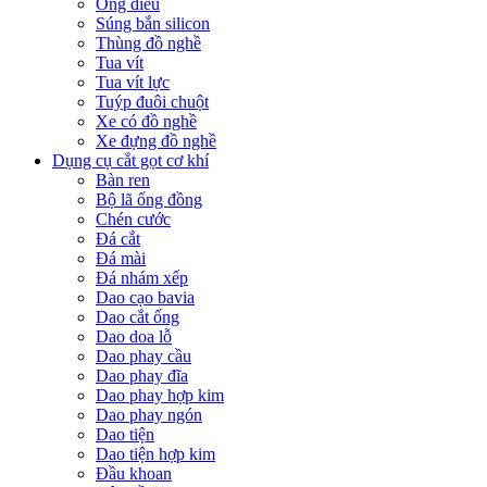
Ống điếu
Súng bắn silicon
Thùng đồ nghề
Tua vít
Tua vít lực
Tuýp đuôi chuột
Xe có đồ nghề
Xe đựng đồ nghề
Dụng cụ cắt gọt cơ khí
Bàn ren
Bộ lã ống đồng
Chén cước
Đá cắt
Đá mài
Đá nhám xếp
Dao cạo bavia
Dao cắt ống
Dao doa lỗ
Dao phay cầu
Dao phay đĩa
Dao phay hợp kim
Dao phay ngón
Dao tiện
Dao tiện hợp kim
Đầu khoan