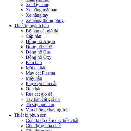
Xe đẩy hàng
Xe nâng mặt bàn
Xe nâng tay
Xe nâng thùng phuy
Thiết bị ngành hàn
Bộ hàn cắt gió đá
Cáp hàn
Đồng hồ Argon
Đồng hồ CO2
Đồng hồ Gas
Đồng hồ Oxy
Kìm hàn
Mặt nạ hàn
Máy cắt Plasma
Máy hàn
Phụ kiện hàn cắt
Que hàn
Rùa cắt gió đá
Tay hàn cắt gió đá
Tủ sấy que hàn
Van chống cháy ngược
Thiết bị phun sơn
Cốc đo độ đậm đặc hóa chất
Cốc đựng hóa chất
Cốc đựng sơn