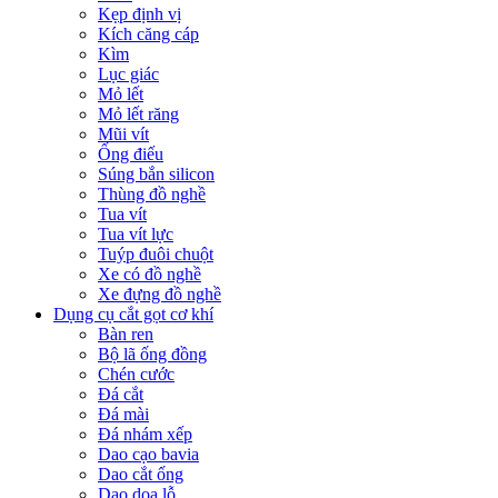
Kẹp định vị
Kích căng cáp
Kìm
Lục giác
Mỏ lết
Mỏ lết răng
Mũi vít
Ống điếu
Súng bắn silicon
Thùng đồ nghề
Tua vít
Tua vít lực
Tuýp đuôi chuột
Xe có đồ nghề
Xe đựng đồ nghề
Dụng cụ cắt gọt cơ khí
Bàn ren
Bộ lã ống đồng
Chén cước
Đá cắt
Đá mài
Đá nhám xếp
Dao cạo bavia
Dao cắt ống
Dao doa lỗ