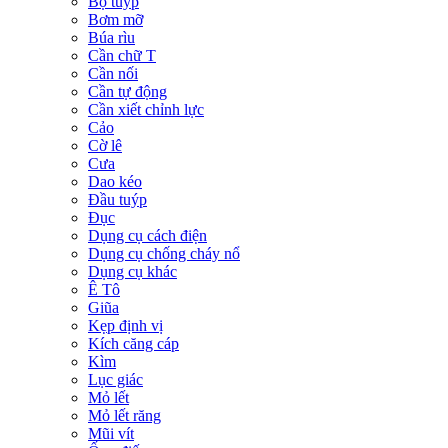
Bộ tuýp
Bơm mỡ
Búa rìu
Cần chữ T
Cần nối
Cần tự động
Cần xiết chỉnh lực
Cảo
Cờ lê
Cưa
Dao kéo
Đầu tuýp
Đục
Dụng cụ cách điện
Dụng cụ chống cháy nổ
Dụng cụ khác
Ê Tô
Giũa
Kẹp định vị
Kích căng cáp
Kìm
Lục giác
Mỏ lết
Mỏ lết răng
Mũi vít