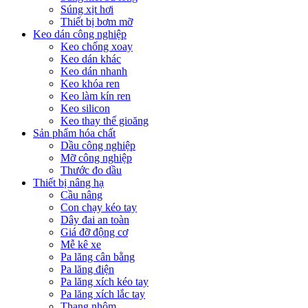
Súng xịt hơi
Thiết bị bơm mỡ
Keo dán công nghiệp
Keo chống xoay
Keo dán khác
Keo dán nhanh
Keo khóa ren
Keo làm kín ren
Keo silicon
Keo thay thế gioăng
Sản phẩm hóa chất
Dầu công nghiệp
Mỡ công nghiệp
Thước đo dầu
Thiết bị nâng hạ
Cầu nâng
Con chạy kéo tay
Dây đai an toàn
Giá đỡ động cơ
Mễ kê xe
Pa lăng cân bằng
Pa lăng điện
Pa lăng xích kéo tay
Pa lăng xích lắc tay
Thang nhôm