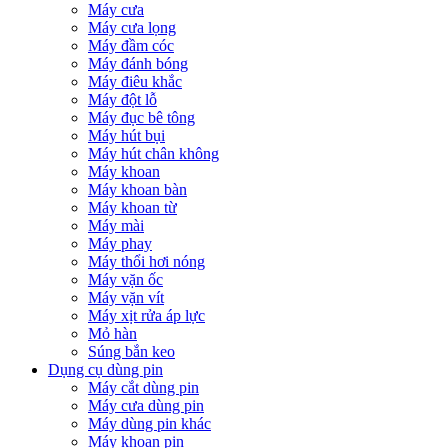
Máy cưa
Máy cưa lọng
Máy đầm cóc
Máy đánh bóng
Máy điêu khắc
Máy đột lỗ
Máy đục bê tông
Máy hút bụi
Máy hút chân không
Máy khoan
Máy khoan bàn
Máy khoan từ
Máy mài
Máy phay
Máy thổi hơi nóng
Máy vặn ốc
Máy vặn vít
Máy xịt rửa áp lực
Mỏ hàn
Súng bắn keo
Dụng cụ dùng pin
Máy cắt dùng pin
Máy cưa dùng pin
Máy dùng pin khác
Máy khoan pin