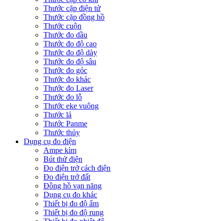
Thước cặp điện tử
Thước cặp đồng hồ
Thước cuộn
Thước đo dầu
Thước đo độ cao
Thước đo độ dày
Thước đo độ sâu
Thước đo góc
Thước đo khác
Thước đo Laser
Thước đo lỗ
Thước eke vuông
Thước lá
Thước Panme
Thước thủy
Dụng cụ đo điện
Ampe kìm
Bút thử điện
Đo điện trở cách điện
Đo điện trở đất
Đồng hồ vạn năng
Dụng cụ đo khác
Thiết bị đo độ ẩm
Thiết bị đo độ rung