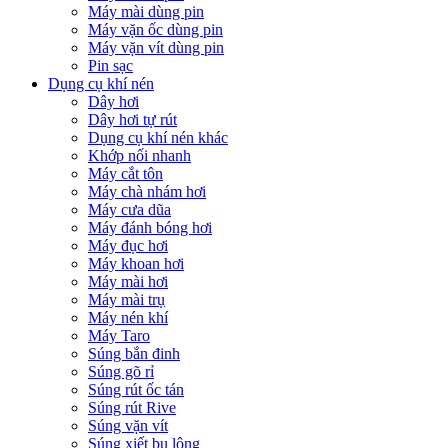
Máy mài dùng pin
Máy vặn ốc dùng pin
Máy vặn vít dùng pin
Pin sạc
Dụng cụ khí nén
Dây hơi
Dây hơi tự rút
Dụng cụ khí nén khác
Khớp nối nhanh
Máy cắt tôn
Máy chà nhám hơi
Máy cưa dũa
Máy đánh bóng hơi
Máy đục hơi
Máy khoan hơi
Máy mài hơi
Máy mài trụ
Máy nén khí
Máy Taro
Súng bắn đinh
Súng gõ rỉ
Súng rút ốc tán
Súng rút Rive
Súng vặn vít
Súng xiết bu lông