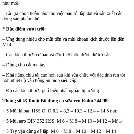
như mới.
– Là lựa chọn hoàn hảo cho việc bảo trì, lắp đặt và sản xuất các
dòng sản phẩm nhỏ
* Đặc điểm vượt trội:
–
Ứng dụng nhiều cho mũi tiện và mũi khoan kích thước lên đến
M14
– Các kích thước cơ bản và đặc biệt luôn được dự trữ sẵn
– Dùng cho cắt ren tay
– Khả năng chịu tải cao hơn sau khi sửa chữa với đặc tính ren tốt
hơn,nhiệt độ và chống ăn mòn siêu cấp.
– Đủ các kích thước phổ biến nhất ngoài thị trường
Thông số kỹ thuật Bộ dụng cụ sửa ren Ruko 244209
+ 5 Mũi khoan HSS Ø: Ø 6,2 – 8,3 – 10,3 – 12,4 – 14,5 mm
+ 5 Mũi taro DIN 352 HSS: M 6 – M 8 – M 10 – M 12 – Mf 14
+ 5 Tay vặn dùng để lắp: M 6 – M 8 – M 10 – M 12 – M 14