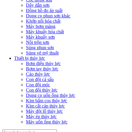
Dây dẫn sơn
Đồng hồ đo áp suất
Dụng cụ phun sơn khác
Khớp nối hóa chất
Máy bơm màng
Máy khuấy hóa chất
Máy khuấy sơn
Nồi trộn sơn
Súng phun sơn
Súng vẽ mỹ thuật
Thiết bị thủy lực
Bơm điện thủy lực
Bơm tay thủy lực
Cảo thủy lực
Con đội cá sấu
Con đội móc
Con đội thủy lực
Dụng cụ uốn ống thủy lực
Kìm bấm cos thủy lực
Kìm cắt cáp thủy lực
Máy đột lỗ thủy lực
Máy ép thủy lực
Máy uốn ống thủy lực