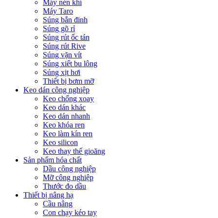
Máy nén khí
Máy Taro
Súng bắn đinh
Súng gõ rỉ
Súng rút ốc tán
Súng rút Rive
Súng vặn vít
Súng xiết bu lông
Súng xịt hơi
Thiết bị bơm mỡ
Keo dán công nghiệp
Keo chống xoay
Keo dán khác
Keo dán nhanh
Keo khóa ren
Keo làm kín ren
Keo silicon
Keo thay thế gioăng
Sản phẩm hóa chất
Dầu công nghiệp
Mỡ công nghiệp
Thước đo dầu
Thiết bị nâng hạ
Cầu nâng
Con chạy kéo tay