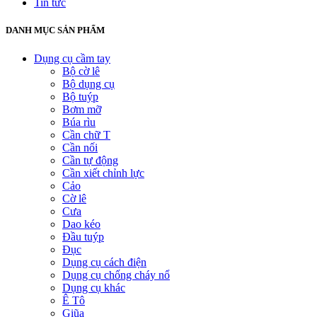
Tin tức
DANH MỤC SẢN PHẨM
Dụng cụ cầm tay
Bộ cờ lê
Bộ dụng cụ
Bộ tuýp
Bơm mỡ
Búa rìu
Cần chữ T
Cần nối
Cần tự động
Cần xiết chỉnh lực
Cảo
Cờ lê
Cưa
Dao kéo
Đầu tuýp
Đục
Dụng cụ cách điện
Dụng cụ chống cháy nổ
Dụng cụ khác
Ê Tô
Giũa