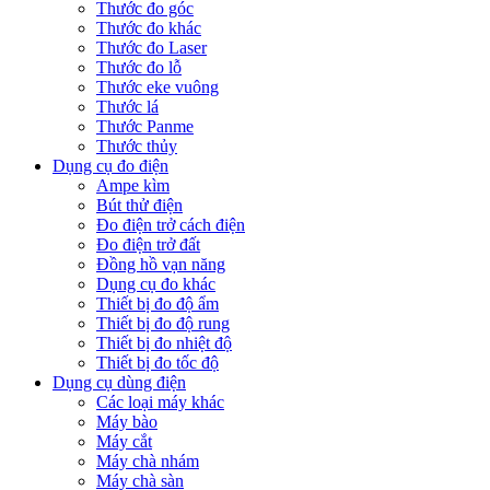
Thước đo góc
Thước đo khác
Thước đo Laser
Thước đo lỗ
Thước eke vuông
Thước lá
Thước Panme
Thước thủy
Dụng cụ đo điện
Ampe kìm
Bút thử điện
Đo điện trở cách điện
Đo điện trở đất
Đồng hồ vạn năng
Dụng cụ đo khác
Thiết bị đo độ ẩm
Thiết bị đo độ rung
Thiết bị đo nhiệt độ
Thiết bị đo tốc độ
Dụng cụ dùng điện
Các loại máy khác
Máy bào
Máy cắt
Máy chà nhám
Máy chà sàn