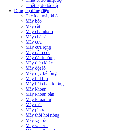
Thiết bị đo nhiệt độ
Thiết bị đo tốc độ
Dụng cụ dùng điện
Các loại máy khác
Máy bào
Máy cắt
Máy chà nhám
Máy chà sàn
Máy cưa
Máy cưa lọng
Máy đầm cóc
Máy đánh bóng
Máy điêu khắc
Máy đột lỗ
Máy đục bê tông
Máy hút bụi
Máy hút chân không
Máy khoan
Máy khoan bàn
Máy khoan từ
Máy mài
Máy phay
Máy thổi hơi nóng
Máy vặn ốc
Máy vặn vít