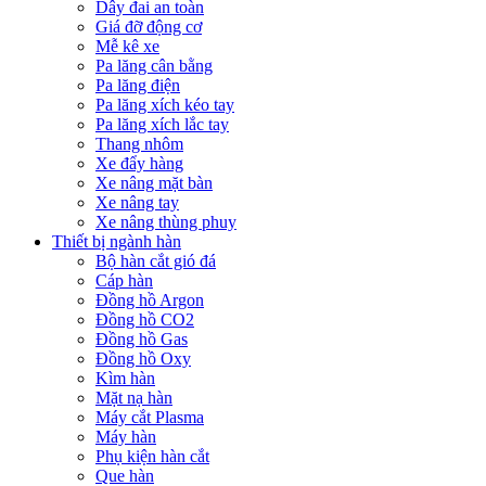
Dây đai an toàn
Giá đỡ động cơ
Mễ kê xe
Pa lăng cân bằng
Pa lăng điện
Pa lăng xích kéo tay
Pa lăng xích lắc tay
Thang nhôm
Xe đẩy hàng
Xe nâng mặt bàn
Xe nâng tay
Xe nâng thùng phuy
Thiết bị ngành hàn
Bộ hàn cắt gió đá
Cáp hàn
Đồng hồ Argon
Đồng hồ CO2
Đồng hồ Gas
Đồng hồ Oxy
Kìm hàn
Mặt nạ hàn
Máy cắt Plasma
Máy hàn
Phụ kiện hàn cắt
Que hàn