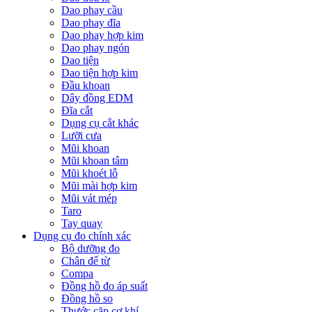
Dao phay cầu
Dao phay đĩa
Dao phay hợp kim
Dao phay ngón
Dao tiện
Dao tiện hợp kim
Đầu khoan
Dây đồng EDM
Đĩa cắt
Dụng cụ cắt khác
Lưỡi cưa
Mũi khoan
Mũi khoan tâm
Mũi khoét lỗ
Mũi mài hợp kim
Mũi vát mép
Taro
Tay quay
Dụng cụ đo chính xác
Bộ dưỡng đo
Chân đế từ
Compa
Đồng hồ đo áp suất
Đồng hồ so
Thước cặp cơ khí