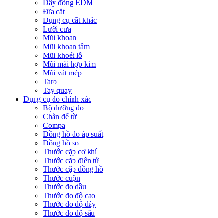
Dây đồng EDM
Đĩa cắt
Dụng cụ cắt khác
Lưỡi cưa
Mũi khoan
Mũi khoan tâm
Mũi khoét lỗ
Mũi mài hợp kim
Mũi vát mép
Taro
Tay quay
Dụng cụ đo chính xác
Bộ dưỡng đo
Chân đế từ
Compa
Đồng hồ đo áp suất
Đồng hồ so
Thước cặp cơ khí
Thước cặp điện tử
Thước cặp đồng hồ
Thước cuộn
Thước đo dầu
Thước đo độ cao
Thước đo độ dày
Thước đo độ sâu