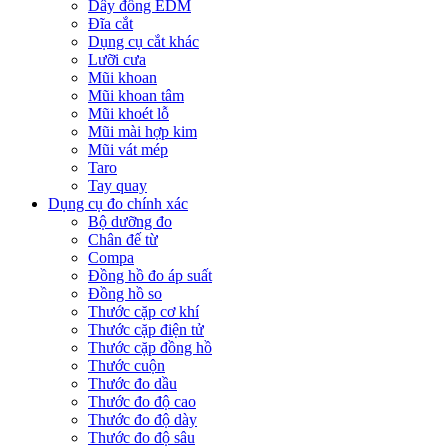
Dây đồng EDM
Đĩa cắt
Dụng cụ cắt khác
Lưỡi cưa
Mũi khoan
Mũi khoan tâm
Mũi khoét lỗ
Mũi mài hợp kim
Mũi vát mép
Taro
Tay quay
Dụng cụ đo chính xác
Bộ dưỡng đo
Chân đế từ
Compa
Đồng hồ đo áp suất
Đồng hồ so
Thước cặp cơ khí
Thước cặp điện tử
Thước cặp đồng hồ
Thước cuộn
Thước đo dầu
Thước đo độ cao
Thước đo độ dày
Thước đo độ sâu