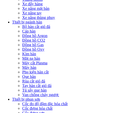
Xe đẩy hàng
Xe nâng mặt bàn
Xe nâng tay
Xe nâng thùng phuy
Thiết bị ngành hàn
Bộ hàn cắt gió đá
Cáp hàn
Đồng hồ Argon
Đồng hồ CO2
Đồng hồ Gas
Đồng hồ Oxy
Kìm hàn
Mặt nạ hàn
Máy cắt Plasma
Máy hàn
Phụ kiện hàn cắt
Que hàn
Rùa cắt gió đá
Tay hàn cắt gió đá
Tủ sấy que hàn
Van chống cháy ngược
Thiết bị phun sơn
Cốc đo độ đậm đặc hóa chất
Cốc đựng hóa chất
Cốc đựng sơn