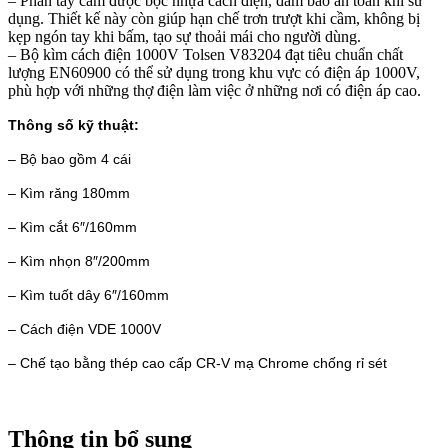
– Phần tay cầm được bọc nhựa cách điện, đảm bảo an toàn khi sử
dụng. Thiết kế này còn giúp hạn chế trơn trượt khi cầm, không bị
kẹp ngón tay khi bấm, tạo sự thoải mái cho người dùng.
– Bộ kìm cách điện 1000V Tolsen V83204 đạt tiêu chuẩn chất
lượng EN60900 có thể sử dụng trong khu vực có điện áp 1000V,
phù hợp với những thợ điện làm việc ở những nơi có điện áp cao.
Thông số kỹ thuật:
– Bộ bao gồm 4 cái
– Kìm răng 180mm
– Kìm cắt 6″/160mm
– Kìm nhọn 8″/200mm
– Kìm tuốt dây 6″/160mm
– Cách điện VDE 1000V
– Chế tạo bằng thép cao cấp CR-V mạ Chrome chống rỉ sét
Thông tin bổ sung