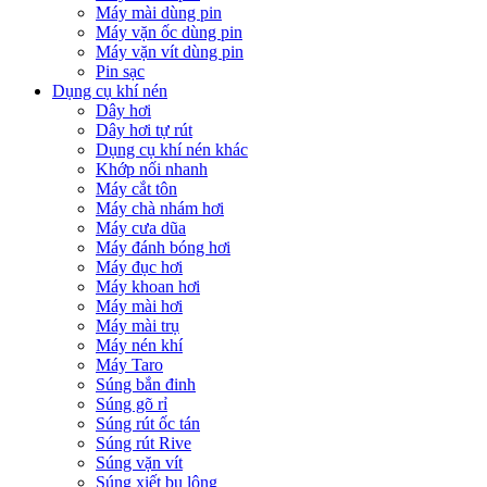
Máy mài dùng pin
Máy vặn ốc dùng pin
Máy vặn vít dùng pin
Pin sạc
Dụng cụ khí nén
Dây hơi
Dây hơi tự rút
Dụng cụ khí nén khác
Khớp nối nhanh
Máy cắt tôn
Máy chà nhám hơi
Máy cưa dũa
Máy đánh bóng hơi
Máy đục hơi
Máy khoan hơi
Máy mài hơi
Máy mài trụ
Máy nén khí
Máy Taro
Súng bắn đinh
Súng gõ rỉ
Súng rút ốc tán
Súng rút Rive
Súng vặn vít
Súng xiết bu lông