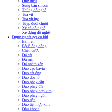
Ống điếu
Súng bắn silicon
Thùng đồ nghề
Tua vít
Tua vít lực
Tuýp đuôi chuột
Xe có đồ nghề
Xe đựng đồ nghề
Dụng cụ cắt gọt cơ khí
Bàn ren
Bộ lã ống đồng
Chén cước
Đá cắt
Đá mài
Đá nhám xếp
Dao cạo bavia
Dao cắt ống
Dao doa lỗ
Dao phay cầu
Dao phay đĩa
Dao phay hợp kim
Dao phay ngón
Dao tiện
Dao tiện hợp kim
Đầu khoan