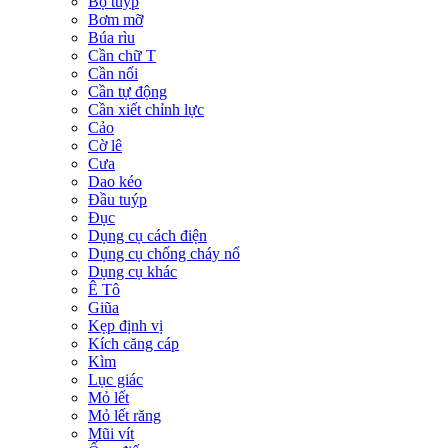
Bộ tuýp
Bơm mỡ
Búa rìu
Cần chữ T
Cần nối
Cần tự động
Cần xiết chỉnh lực
Cảo
Cờ lê
Cưa
Dao kéo
Đầu tuýp
Đục
Dụng cụ cách điện
Dụng cụ chống cháy nổ
Dụng cụ khác
Ê Tô
Giũa
Kẹp định vị
Kích căng cáp
Kìm
Lục giác
Mỏ lết
Mỏ lết răng
Mũi vít