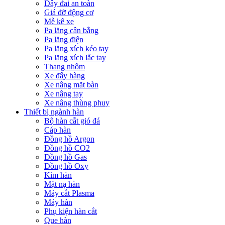
Dây đai an toàn
Giá đỡ động cơ
Mễ kê xe
Pa lăng cân bằng
Pa lăng điện
Pa lăng xích kéo tay
Pa lăng xích lắc tay
Thang nhôm
Xe đẩy hàng
Xe nâng mặt bàn
Xe nâng tay
Xe nâng thùng phuy
Thiết bị ngành hàn
Bộ hàn cắt gió đá
Cáp hàn
Đồng hồ Argon
Đồng hồ CO2
Đồng hồ Gas
Đồng hồ Oxy
Kìm hàn
Mặt nạ hàn
Máy cắt Plasma
Máy hàn
Phụ kiện hàn cắt
Que hàn