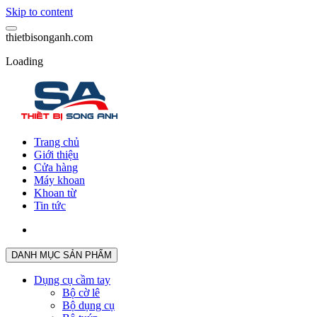
Skip to content
t
h
i
e
t
b
i
s
o
n
g
a
n
h
.
c
o
m
Loading
Trang chủ
Giới thiệu
Cửa hàng
Máy khoan
Khoan từ
Tin tức
DANH MỤC SẢN PHẨM
Dụng cụ cầm tay
Bộ cờ lê
Bộ dụng cụ