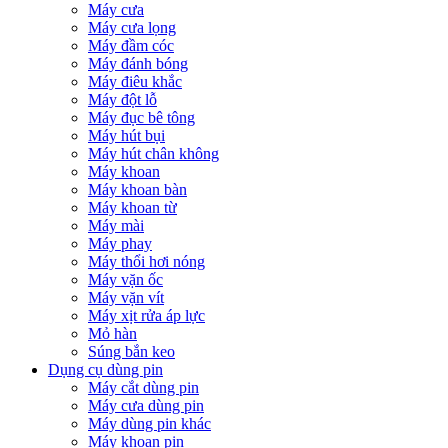
Máy cưa
Máy cưa lọng
Máy đầm cóc
Máy đánh bóng
Máy điêu khắc
Máy đột lỗ
Máy đục bê tông
Máy hút bụi
Máy hút chân không
Máy khoan
Máy khoan bàn
Máy khoan từ
Máy mài
Máy phay
Máy thổi hơi nóng
Máy vặn ốc
Máy vặn vít
Máy xịt rửa áp lực
Mỏ hàn
Súng bắn keo
Dụng cụ dùng pin
Máy cắt dùng pin
Máy cưa dùng pin
Máy dùng pin khác
Máy khoan pin