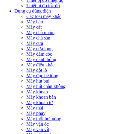
Thiết bị đo nhiệt độ
Thiết bị đo tốc độ
Dụng cụ dùng điện
Các loại máy khác
Máy bào
Máy cắt
Máy chà nhám
Máy chà sàn
Máy cưa
Máy cưa lọng
Máy đầm cóc
Máy đánh bóng
Máy điêu khắc
Máy đột lỗ
Máy đục bê tông
Máy hút bụi
Máy hút chân không
Máy khoan
Máy khoan bàn
Máy khoan từ
Máy mài
Máy phay
Máy thổi hơi nóng
Máy vặn ốc
Máy vặn vít