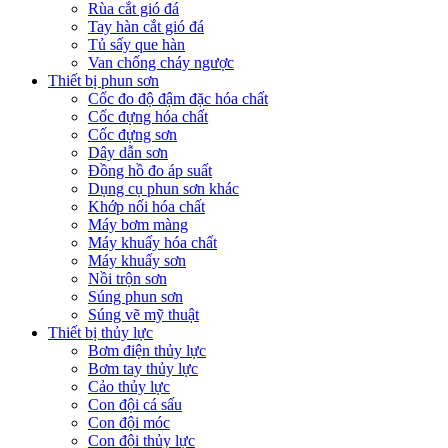
Rùa cắt gió đá
Tay hàn cắt gió đá
Tủ sấy que hàn
Van chống cháy ngược
Thiết bị phun sơn
Cốc đo độ đậm đặc hóa chất
Cốc đựng hóa chất
Cốc đựng sơn
Dây dẫn sơn
Đồng hồ đo áp suất
Dụng cụ phun sơn khác
Khớp nối hóa chất
Máy bơm màng
Máy khuấy hóa chất
Máy khuấy sơn
Nồi trộn sơn
Súng phun sơn
Súng vẽ mỹ thuật
Thiết bị thủy lực
Bơm điện thủy lực
Bơm tay thủy lực
Cảo thủy lực
Con đội cá sấu
Con đội móc
Con đội thủy lực