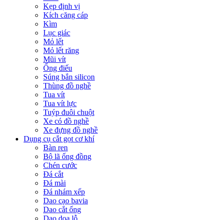
Kẹp định vị
Kích căng cáp
Kìm
Lục giác
Mỏ lết
Mỏ lết răng
Mũi vít
Ống điếu
Súng bắn silicon
Thùng đồ nghề
Tua vít
Tua vít lực
Tuýp đuôi chuột
Xe có đồ nghề
Xe đựng đồ nghề
Dụng cụ cắt gọt cơ khí
Bàn ren
Bộ lã ống đồng
Chén cước
Đá cắt
Đá mài
Đá nhám xếp
Dao cạo bavia
Dao cắt ống
Dao doa lỗ