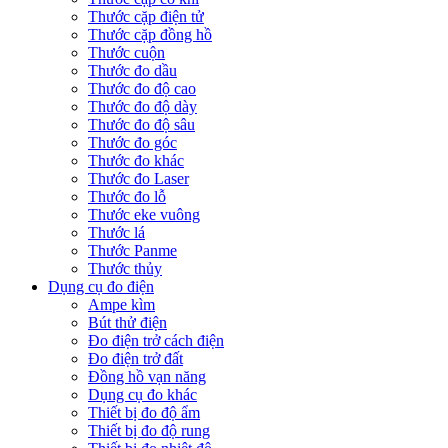
Thước cặp điện tử
Thước cặp đồng hồ
Thước cuộn
Thước đo dầu
Thước đo độ cao
Thước đo độ dày
Thước đo độ sâu
Thước đo góc
Thước đo khác
Thước đo Laser
Thước đo lỗ
Thước eke vuông
Thước lá
Thước Panme
Thước thủy
Dụng cụ đo điện
Ampe kìm
Bút thử điện
Đo điện trở cách điện
Đo điện trở đất
Đồng hồ vạn năng
Dụng cụ đo khác
Thiết bị đo độ ẩm
Thiết bị đo độ rung