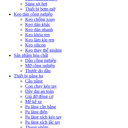
Súng xịt hơi
Thiết bị bơm mỡ
Keo dán công nghiệp
Keo chống xoay
Keo dán khác
Keo dán nhanh
Keo khóa ren
Keo làm kín ren
Keo silicon
Keo thay thế gioăng
Sản phẩm hóa chất
Dầu công nghiệp
Mỡ công nghiệp
Thước đo dầu
Thiết bị nâng hạ
Cầu nâng
Con chạy kéo tay
Dây đai an toàn
Giá đỡ động cơ
Mễ kê xe
Pa lăng cân bằng
Pa lăng điện
Pa lăng xích kéo tay
Pa lăng xích lắc tay
Thang nhôm