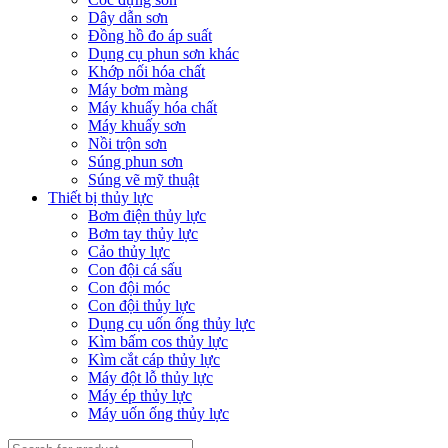
Dây dẫn sơn
Đồng hồ đo áp suất
Dụng cụ phun sơn khác
Khớp nối hóa chất
Máy bơm màng
Máy khuấy hóa chất
Máy khuấy sơn
Nồi trộn sơn
Súng phun sơn
Súng vẽ mỹ thuật
Thiết bị thủy lực
Bơm điện thủy lực
Bơm tay thủy lực
Cảo thủy lực
Con đội cá sấu
Con đội móc
Con đội thủy lực
Dụng cụ uốn ống thủy lực
Kìm bấm cos thủy lực
Kìm cắt cáp thủy lực
Máy đột lỗ thủy lực
Máy ép thủy lực
Máy uốn ống thủy lực