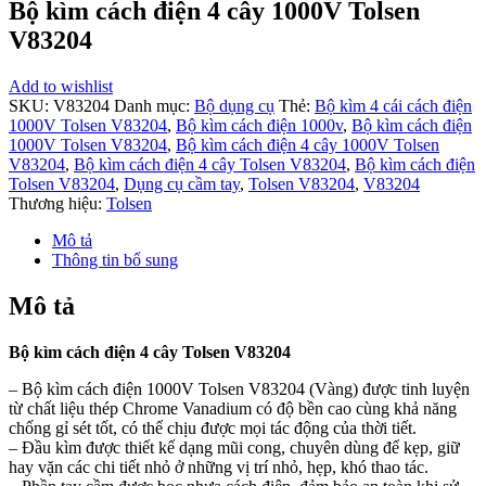
Bộ kìm cách điện 4 cây 1000V Tolsen
V83204
Add to wishlist
SKU:
V83204
Danh mục:
Bộ dụng cụ
Thẻ:
Bộ kìm 4 cái cách điện
1000V Tolsen V83204
,
Bộ kìm cách điện 1000v
,
Bộ kìm cách điện
1000V Tolsen V83204
,
Bộ kìm cách điện 4 cây 1000V Tolsen
V83204
,
Bộ kìm cách điện 4 cây Tolsen V83204
,
Bộ kìm cách điện
Tolsen V83204
,
Dụng cụ cầm tay
,
Tolsen V83204
,
V83204
Thương hiệu:
Tolsen
Mô tả
Thông tin bổ sung
Mô tả
Bộ kìm cách điện 4 cây Tolsen V83204
– Bộ kìm cách điện 1000V Tolsen V83204 (Vàng) được tinh luyện
từ chất liệu thép Chrome Vanadium có độ bền cao cùng khả năng
chống gỉ sét tốt, có thể chịu được mọi tác động của thời tiết.
– Đầu kìm được thiết kế dạng mũi cong, chuyên dùng để kẹp, giữ
hay vặn các chi tiết nhỏ ở những vị trí nhỏ, hẹp, khó thao tác.