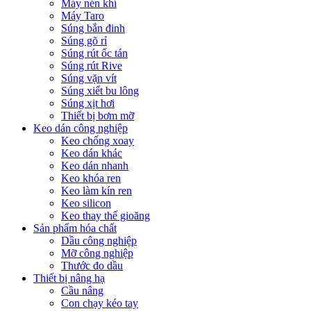
Máy nén khí
Máy Taro
Súng bắn đinh
Súng gõ rỉ
Súng rút ốc tán
Súng rút Rive
Súng vặn vít
Súng xiết bu lông
Súng xịt hơi
Thiết bị bơm mỡ
Keo dán công nghiệp
Keo chống xoay
Keo dán khác
Keo dán nhanh
Keo khóa ren
Keo làm kín ren
Keo silicon
Keo thay thế gioăng
Sản phẩm hóa chất
Dầu công nghiệp
Mỡ công nghiệp
Thước đo dầu
Thiết bị nâng hạ
Cầu nâng
Con chạy kéo tay