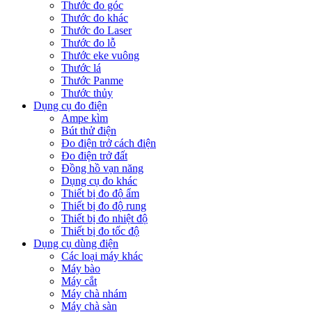
Thước đo góc
Thước đo khác
Thước đo Laser
Thước đo lỗ
Thước eke vuông
Thước lá
Thước Panme
Thước thủy
Dụng cụ đo điện
Ampe kìm
Bút thử điện
Đo điện trở cách điện
Đo điện trở đất
Đồng hồ vạn năng
Dụng cụ đo khác
Thiết bị đo độ ẩm
Thiết bị đo độ rung
Thiết bị đo nhiệt độ
Thiết bị đo tốc độ
Dụng cụ dùng điện
Các loại máy khác
Máy bào
Máy cắt
Máy chà nhám
Máy chà sàn