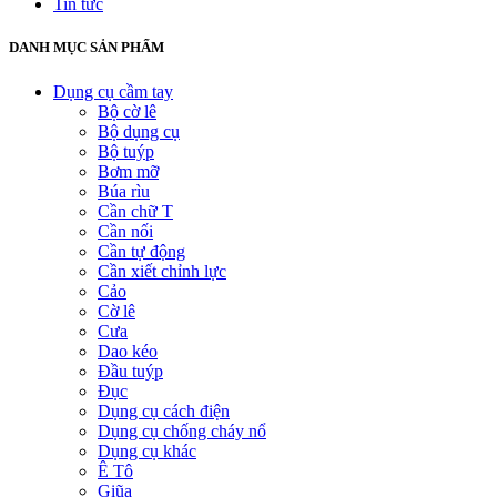
Tin tức
DANH MỤC SẢN PHẨM
Dụng cụ cầm tay
Bộ cờ lê
Bộ dụng cụ
Bộ tuýp
Bơm mỡ
Búa rìu
Cần chữ T
Cần nối
Cần tự động
Cần xiết chỉnh lực
Cảo
Cờ lê
Cưa
Dao kéo
Đầu tuýp
Đục
Dụng cụ cách điện
Dụng cụ chống cháy nổ
Dụng cụ khác
Ê Tô
Giũa