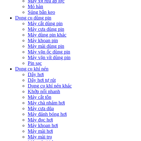
Máy xịt rửa áp lực
Mỏ hàn
Súng bắn keo
Dụng cụ dùng pin
Máy cắt dùng pin
Máy cưa dùng pin
Máy dùng pin khác
Máy khoan pin
Máy mài dùng pin
Máy vặn ốc dùng pin
Máy vặn vít dùng pin
Pin sạc
Dụng cụ khí nén
Dây hơi
Dây hơi tự rút
Dụng cụ khí nén khác
Khớp nối nhanh
Máy cắt tôn
Máy chà nhám hơi
Máy cưa dũa
Máy đánh bóng hơi
Máy đục hơi
Máy khoan hơi
Máy mài hơi
Máy mài trụ