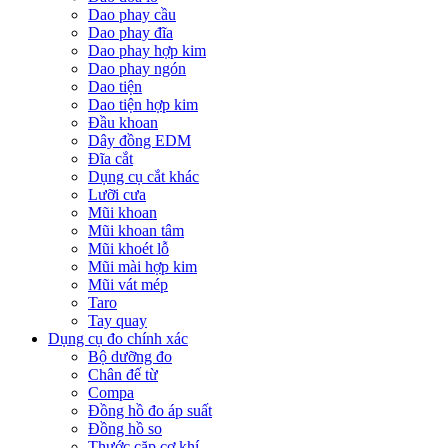
Dao phay cầu
Dao phay đĩa
Dao phay hợp kim
Dao phay ngón
Dao tiện
Dao tiện hợp kim
Đầu khoan
Dây đồng EDM
Đĩa cắt
Dụng cụ cắt khác
Lưỡi cưa
Mũi khoan
Mũi khoan tâm
Mũi khoét lỗ
Mũi mài hợp kim
Mũi vát mép
Taro
Tay quay
Dụng cụ đo chính xác
Bộ dưỡng đo
Chân đế từ
Compa
Đồng hồ đo áp suất
Đồng hồ so
Thước cặp cơ khí