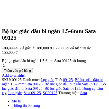
Bộ lục giác đầu bi ngắn 1.5-6mm Sata
09125
180,000
₫
Giá gốc là: 180,000 ₫.
155,000
₫
Giá hiện tại là:
155,000 ₫.
Bộ lục giác đầu bi ngắn 1.5-6mm Sata 09125 số lượng
Thêm vào giỏ hàng
Add to wishlist
SKU:
09125
Danh mục:
Lục giác
Thẻ:
09125
,
Bộ lục giác đầu bi
ngắn 1.5-6mm Sata 09125
,
Bộ lục giác đầu bi ngắn Sata 09125
,
Bộ
lục giác đầu bi Sata 09125
,
Bộ lục giác Sata 09125
,
Dụng cụ cầm
tay
,
Lục giác
,
Sata 09125
,
SC09125
Thương hiệu:
Sata
Mô tả
Thông tin bổ sung