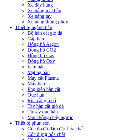
Xe đẩy hàng
Xe nâng mặt bàn
Xe nâng tay
Xe nâng thùng phuy
Thiết bị ngành hàn
Bộ hàn cắt gió đá
Cáp hàn
Đồng hồ Argon
Đồng hồ CO2
Đồng hồ Gas
Đồng hồ Oxy
Kìm hàn
Mặt nạ hàn
Máy cắt Plasma
Máy hàn
Phụ kiện hàn cắt
Que hàn
Rùa cắt gió đá
Tay hàn cắt gió đá
Tủ sấy que hàn
Van chống cháy ngược
Thiết bị phun sơn
Cốc đo độ đậm đặc hóa chất
Cốc đựng hóa chất
Cốc đựng sơn