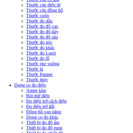
Thước cặp điện tử
Thước cặp đồng hồ
Thước cuộn
Thước đo dầu
Thước đo độ cao
Thước đo độ dày
Thước đo độ sâu
Thước đo góc
Thước đo khác
Thước đo Laser
Thước đo lỗ
Thước eke vuông
Thước lá
Thước Panme
Thước thủy
Dụng cụ đo điện
Ampe kìm
Bút thử điện
Đo điện trở cách điện
Đo điện trở đất
Đồng hồ vạn năng
Dụng cụ đo khác
Thiết bị đo độ ẩm
Thiết bị đo độ rung