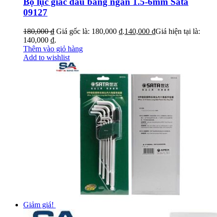
Bộ lục giác đầu bằng ngắn 1.5-6mm Sata
09127
180,000
₫
Giá gốc là: 180,000 ₫.
140,000
₫
Giá hiện tại là:
140,000 ₫.
Thêm vào giỏ hàng
Add to wishlist
Giảm giá!