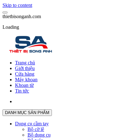
Skip to content
t
h
i
e
t
b
i
s
o
n
g
a
n
h
.
c
o
m
Loading
Trang chủ
Giới thiệu
Cửa hàng
Máy khoan
Khoan từ
Tin tức
DANH MỤC SẢN PHẨM
Dụng cụ cầm tay
Bộ cờ lê
Bộ dụng cụ