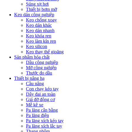
Súng xịt hơi
Thiết bị bơm mỡ
Keo dán công nghiệp
Keo chống xoay
Keo dán khác
Keo dán nhanh
Keo khóa ren
Keo làm kín ren
Keo silicon
Keo thay thế gioăng
Sản phẩm hóa chất
Dầu công nghiệp
Mỡ công nghiệp
Thước đo dầu
Thiết bị nâng hạ
Cầu nâng
Con chạy kéo tay
Dây đai an toàn
Giá đỡ động cơ
Mễ kê xe
Pa lăng cân bằng
Pa lăng điện
Pa lăng xích kéo tay
Pa lăng xích lắc tay
Thang nhôm