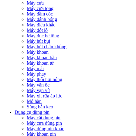
Máy cưa
Máy cưa lọng
Máy đầm cóc
Máy đánh bóng
Máy điêu khắc
Máy đột lỗ
Máy đục bê tông
Máy hút bụi
Máy hút chân không
Máy khoan
Máy khoan bàn
Máy khoan từ
Máy mài
Máy phay
Máy thổi hơi nóng
Máy vặn ốc
Máy vặn vít
Máy xịt rửa áp lực
Mỏ hàn
Súng bắn keo
Dụng cụ dùng pin
Máy cắt dùng pin
Máy cưa dùng pin
Máy dùng pin khác
Máy khoan pin