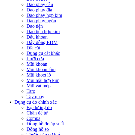
Dao phay cầu
Dao phay đĩa
Dao phay hợp kim
Dao phay ngón
Dao tiện
Dao tiện hợp kim
Đầu khoan
Dây đồng EDM
Đĩa cắt
Dụng cụ cắt khác
Lưỡi cưa
Mũi khoan
Mũi khoan tâm
Mũi khoét lỗ
Mũi mài hợp kim
Mũi vát mép
Taro
Tay quay
Dụng cụ đo chính xác
Bộ dưỡng đo
Chân đế từ
Compa
Đồng hồ đo áp suất
Đồng hồ so
Thước cặp cơ khí