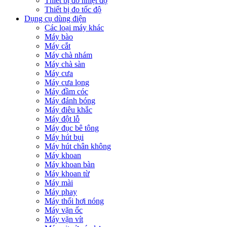
Thiết bị đo nhiệt độ
Thiết bị đo tốc độ
Dụng cụ dùng điện
Các loại máy khác
Máy bào
Máy cắt
Máy chà nhám
Máy chà sàn
Máy cưa
Máy cưa lọng
Máy đầm cóc
Máy đánh bóng
Máy điêu khắc
Máy đột lỗ
Máy đục bê tông
Máy hút bụi
Máy hút chân không
Máy khoan
Máy khoan bàn
Máy khoan từ
Máy mài
Máy phay
Máy thổi hơi nóng
Máy vặn ốc
Máy vặn vít