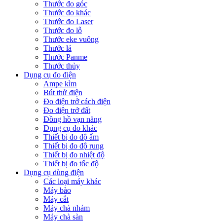
Thước đo góc
Thước đo khác
Thước đo Laser
Thước đo lỗ
Thước eke vuông
Thước lá
Thước Panme
Thước thủy
Dụng cụ đo điện
Ampe kìm
Bút thử điện
Đo điện trở cách điện
Đo điện trở đất
Đồng hồ vạn năng
Dụng cụ đo khác
Thiết bị đo độ ẩm
Thiết bị đo độ rung
Thiết bị đo nhiệt độ
Thiết bị đo tốc độ
Dụng cụ dùng điện
Các loại máy khác
Máy bào
Máy cắt
Máy chà nhám
Máy chà sàn