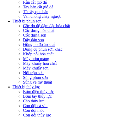
Rùa cắt gió đá
Tay hàn cắt gió đá
Tủ sấy que hàn
Van chống cháy ngược
Thiết bị phun sơn
Cốc đo độ đậm đặc hóa chất
Cốc đựng hóa chất
Cốc đựng sơn
Dây dẫn sơn
Đồng hồ đo áp suất
Dụng cụ phun sơn khác
Khớp nối hóa chất
Máy bơm màng
Máy khuấy hóa chất
Máy khuấy sơn
Nồi trộn sơn
Súng phun sơn
Súng vẽ mỹ thuật
Thiết bị thủy lực
Bơm điện thủy lực
Bơm tay thủy lực
Cảo thủy lực
Con đội cá sấu
Con đội móc
Con đội thủy lực