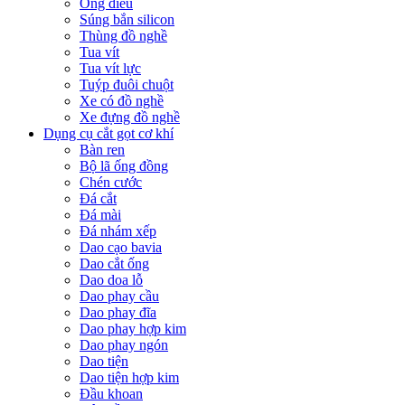
Ống điếu
Súng bắn silicon
Thùng đồ nghề
Tua vít
Tua vít lực
Tuýp đuôi chuột
Xe có đồ nghề
Xe đựng đồ nghề
Dụng cụ cắt gọt cơ khí
Bàn ren
Bộ lã ống đồng
Chén cước
Đá cắt
Đá mài
Đá nhám xếp
Dao cạo bavia
Dao cắt ống
Dao doa lỗ
Dao phay cầu
Dao phay đĩa
Dao phay hợp kim
Dao phay ngón
Dao tiện
Dao tiện hợp kim
Đầu khoan