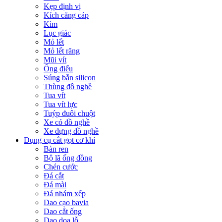
Kẹp định vị
Kích căng cáp
Kìm
Lục giác
Mỏ lết
Mỏ lết răng
Mũi vít
Ống điếu
Súng bắn silicon
Thùng đồ nghề
Tua vít
Tua vít lực
Tuýp đuôi chuột
Xe có đồ nghề
Xe đựng đồ nghề
Dụng cụ cắt gọt cơ khí
Bàn ren
Bộ lã ống đồng
Chén cước
Đá cắt
Đá mài
Đá nhám xếp
Dao cạo bavia
Dao cắt ống
Dao doa lỗ