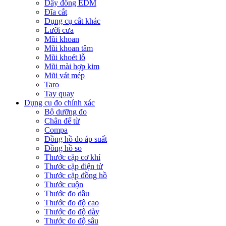
Dây đồng EDM
Đĩa cắt
Dụng cụ cắt khác
Lưỡi cưa
Mũi khoan
Mũi khoan tâm
Mũi khoét lỗ
Mũi mài hợp kim
Mũi vát mép
Taro
Tay quay
Dụng cụ đo chính xác
Bộ dưỡng đo
Chân đế từ
Compa
Đồng hồ đo áp suất
Đồng hồ so
Thước cặp cơ khí
Thước cặp điện tử
Thước cặp đồng hồ
Thước cuộn
Thước đo dầu
Thước đo độ cao
Thước đo độ dày
Thước đo độ sâu