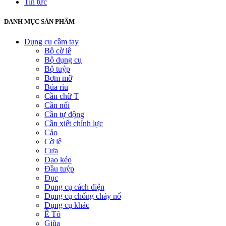
Tin tức
DANH MỤC SẢN PHẨM
Dụng cụ cầm tay
Bộ cờ lê
Bộ dụng cụ
Bộ tuýp
Bơm mỡ
Búa rìu
Cần chữ T
Cần nối
Cần tự động
Cần xiết chỉnh lực
Cảo
Cờ lê
Cưa
Dao kéo
Đầu tuýp
Đục
Dụng cụ cách điện
Dụng cụ chống cháy nổ
Dụng cụ khác
Ê Tô
Giũa