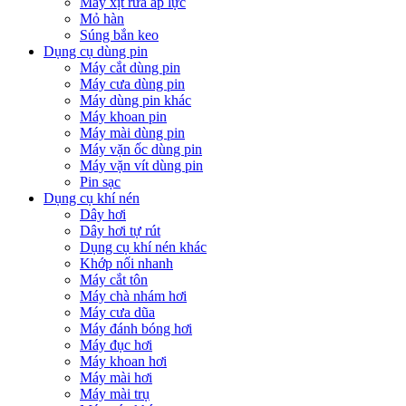
Máy xịt rửa áp lực
Mỏ hàn
Súng bắn keo
Dụng cụ dùng pin
Máy cắt dùng pin
Máy cưa dùng pin
Máy dùng pin khác
Máy khoan pin
Máy mài dùng pin
Máy vặn ốc dùng pin
Máy vặn vít dùng pin
Pin sạc
Dụng cụ khí nén
Dây hơi
Dây hơi tự rút
Dụng cụ khí nén khác
Khớp nối nhanh
Máy cắt tôn
Máy chà nhám hơi
Máy cưa dũa
Máy đánh bóng hơi
Máy đục hơi
Máy khoan hơi
Máy mài hơi
Máy mài trụ