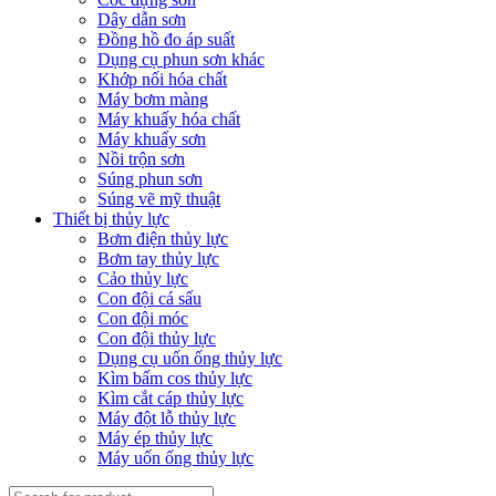
Dây dẫn sơn
Đồng hồ đo áp suất
Dụng cụ phun sơn khác
Khớp nối hóa chất
Máy bơm màng
Máy khuấy hóa chất
Máy khuấy sơn
Nồi trộn sơn
Súng phun sơn
Súng vẽ mỹ thuật
Thiết bị thủy lực
Bơm điện thủy lực
Bơm tay thủy lực
Cảo thủy lực
Con đội cá sấu
Con đội móc
Con đội thủy lực
Dụng cụ uốn ống thủy lực
Kìm bấm cos thủy lực
Kìm cắt cáp thủy lực
Máy đột lỗ thủy lực
Máy ép thủy lực
Máy uốn ống thủy lực