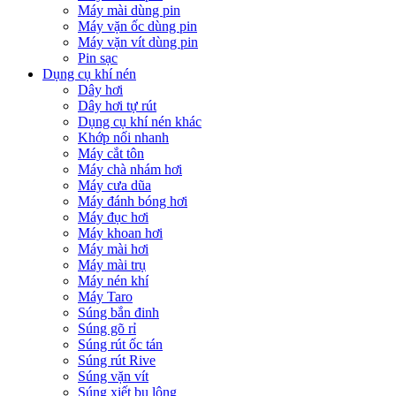
Máy mài dùng pin
Máy vặn ốc dùng pin
Máy vặn vít dùng pin
Pin sạc
Dụng cụ khí nén
Dây hơi
Dây hơi tự rút
Dụng cụ khí nén khác
Khớp nối nhanh
Máy cắt tôn
Máy chà nhám hơi
Máy cưa dũa
Máy đánh bóng hơi
Máy đục hơi
Máy khoan hơi
Máy mài hơi
Máy mài trụ
Máy nén khí
Máy Taro
Súng bắn đinh
Súng gõ rỉ
Súng rút ốc tán
Súng rút Rive
Súng vặn vít
Súng xiết bu lông