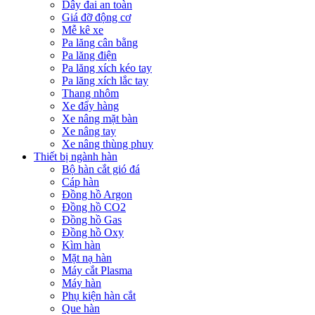
Dây đai an toàn
Giá đỡ động cơ
Mễ kê xe
Pa lăng cân bằng
Pa lăng điện
Pa lăng xích kéo tay
Pa lăng xích lắc tay
Thang nhôm
Xe đẩy hàng
Xe nâng mặt bàn
Xe nâng tay
Xe nâng thùng phuy
Thiết bị ngành hàn
Bộ hàn cắt gió đá
Cáp hàn
Đồng hồ Argon
Đồng hồ CO2
Đồng hồ Gas
Đồng hồ Oxy
Kìm hàn
Mặt nạ hàn
Máy cắt Plasma
Máy hàn
Phụ kiện hàn cắt
Que hàn