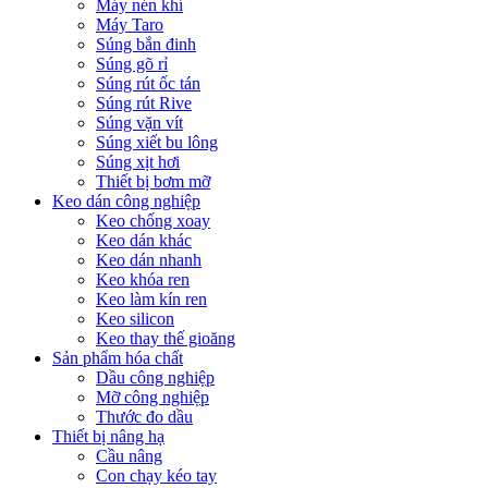
Máy nén khí
Máy Taro
Súng bắn đinh
Súng gõ rỉ
Súng rút ốc tán
Súng rút Rive
Súng vặn vít
Súng xiết bu lông
Súng xịt hơi
Thiết bị bơm mỡ
Keo dán công nghiệp
Keo chống xoay
Keo dán khác
Keo dán nhanh
Keo khóa ren
Keo làm kín ren
Keo silicon
Keo thay thế gioăng
Sản phẩm hóa chất
Dầu công nghiệp
Mỡ công nghiệp
Thước đo dầu
Thiết bị nâng hạ
Cầu nâng
Con chạy kéo tay