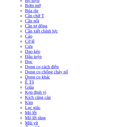
Bộ tuýp
Bơm mỡ
Búa rìu
Cần chữ T
Cần nối
Cần tự động
Cần xiết chỉnh lực
Cảo
Cờ lê
Cưa
Dao kéo
Đầu tuýp
Đục
Dụng cụ cách điện
Dụng cụ chống cháy nổ
Dụng cụ khác
Ê Tô
Giũa
Kẹp định vị
Kích căng cáp
Kìm
Lục giác
Mỏ lết
Mỏ lết răng
Mũi vít