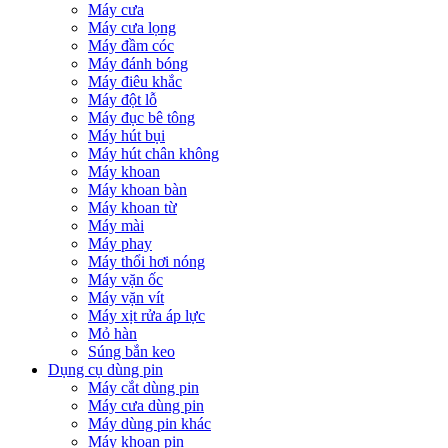
Máy cưa
Máy cưa lọng
Máy đầm cóc
Máy đánh bóng
Máy điêu khắc
Máy đột lỗ
Máy đục bê tông
Máy hút bụi
Máy hút chân không
Máy khoan
Máy khoan bàn
Máy khoan từ
Máy mài
Máy phay
Máy thổi hơi nóng
Máy vặn ốc
Máy vặn vít
Máy xịt rửa áp lực
Mỏ hàn
Súng bắn keo
Dụng cụ dùng pin
Máy cắt dùng pin
Máy cưa dùng pin
Máy dùng pin khác
Máy khoan pin