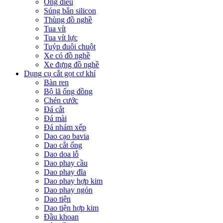
Ống điếu
Súng bắn silicon
Thùng đồ nghề
Tua vít
Tua vít lực
Tuýp đuôi chuột
Xe có đồ nghề
Xe đựng đồ nghề
Dụng cụ cắt gọt cơ khí
Bàn ren
Bộ lã ống đồng
Chén cước
Đá cắt
Đá mài
Đá nhám xếp
Dao cạo bavia
Dao cắt ống
Dao doa lỗ
Dao phay cầu
Dao phay đĩa
Dao phay hợp kim
Dao phay ngón
Dao tiện
Dao tiện hợp kim
Đầu khoan