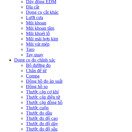
Dây đồng EDM
Đĩa cắt
Dụng cụ cắt khác
Lưỡi cưa
Mũi khoan
Mũi khoan tâm
Mũi khoét lỗ
Mũi mài hợp kim
Mũi vát mép
Taro
Tay quay
Dụng cụ đo chính xác
Bộ dưỡng đo
Chân đế từ
Compa
Đồng hồ đo áp suất
Đồng hồ so
Thước cặp cơ khí
Thước cặp điện tử
Thước cặp đồng hồ
Thước cuộn
Thước đo dầu
Thước đo độ cao
Thước đo độ dày
Thước đo độ sâu