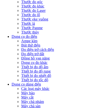
Thước đo góc
Thước đo khác
Thước đo Laser
Thước đo lỗ
Thước eke vuông
Thước lá
Thước Panme
Thước thủy
Dụng cụ đo điện
Ampe kìm
Bút thử điện
Đo điện trở cách điện
Đo điện trở đất
Đồng hồ vạn năng
Dụng cụ đo khác
Thiết bị đo độ ẩm
Thiết bị đo độ rung
Thiết bị đo nhiệt độ
Thiết bị đo tốc độ
Dụng cụ dùng điện
Các loại máy khác
Máy bào
Máy cắt
Máy chà nhám
Máy chà sàn