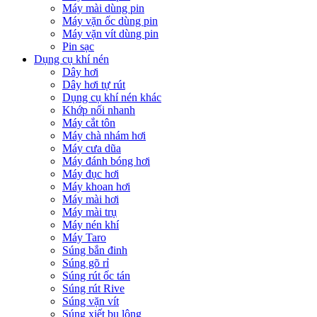
Máy mài dùng pin
Máy vặn ốc dùng pin
Máy vặn vít dùng pin
Pin sạc
Dụng cụ khí nén
Dây hơi
Dây hơi tự rút
Dụng cụ khí nén khác
Khớp nối nhanh
Máy cắt tôn
Máy chà nhám hơi
Máy cưa dũa
Máy đánh bóng hơi
Máy đục hơi
Máy khoan hơi
Máy mài hơi
Máy mài trụ
Máy nén khí
Máy Taro
Súng bắn đinh
Súng gõ rỉ
Súng rút ốc tán
Súng rút Rive
Súng vặn vít
Súng xiết bu lông