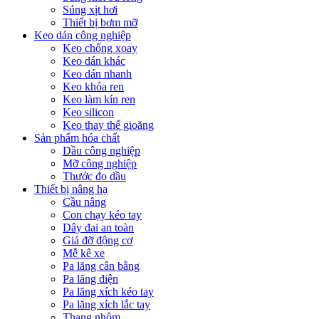
Súng xịt hơi
Thiết bị bơm mỡ
Keo dán công nghiệp
Keo chống xoay
Keo dán khác
Keo dán nhanh
Keo khóa ren
Keo làm kín ren
Keo silicon
Keo thay thế gioăng
Sản phẩm hóa chất
Dầu công nghiệp
Mỡ công nghiệp
Thước đo dầu
Thiết bị nâng hạ
Cầu nâng
Con chạy kéo tay
Dây đai an toàn
Giá đỡ động cơ
Mễ kê xe
Pa lăng cân bằng
Pa lăng điện
Pa lăng xích kéo tay
Pa lăng xích lắc tay
Thang nhôm