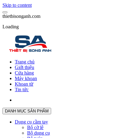
Skip to content
t
h
i
e
t
b
i
s
o
n
g
a
n
h
.
c
o
m
Loading
Trang chủ
Giới thiệu
Cửa hàng
Máy khoan
Khoan từ
Tin tức
DANH MỤC SẢN PHẨM
Dụng cụ cầm tay
Bộ cờ lê
Bộ dụng cụ