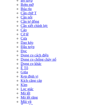
Bộ tuýp
Bơm mỡ
Búa rìu
Cần chữ T
Cần nối
Cần tự động
Cần xiết chỉnh lực
Cảo
Cờ lê
Cưa
Dao kéo
Đầu tuýp
Đục
Dụng cụ cách điện
Dụng cụ chống cháy nổ
Dụng cụ khác
Ê Tô
Giũa
Kẹp định vị
Kích căng cáp
Kìm
Lục giác
Mỏ lết
Mỏ lết răng
Mũi vít