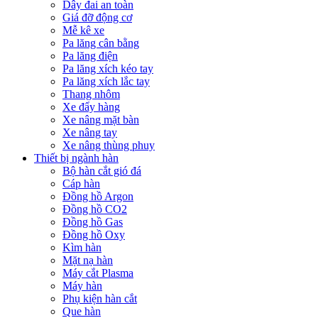
Dây đai an toàn
Giá đỡ động cơ
Mễ kê xe
Pa lăng cân bằng
Pa lăng điện
Pa lăng xích kéo tay
Pa lăng xích lắc tay
Thang nhôm
Xe đẩy hàng
Xe nâng mặt bàn
Xe nâng tay
Xe nâng thùng phuy
Thiết bị ngành hàn
Bộ hàn cắt gió đá
Cáp hàn
Đồng hồ Argon
Đồng hồ CO2
Đồng hồ Gas
Đồng hồ Oxy
Kìm hàn
Mặt nạ hàn
Máy cắt Plasma
Máy hàn
Phụ kiện hàn cắt
Que hàn