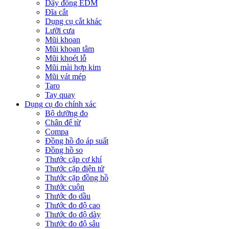
Dây đồng EDM
Đĩa cắt
Dụng cụ cắt khác
Lưỡi cưa
Mũi khoan
Mũi khoan tâm
Mũi khoét lỗ
Mũi mài hợp kim
Mũi vát mép
Taro
Tay quay
Dụng cụ đo chính xác
Bộ dưỡng đo
Chân đế từ
Compa
Đồng hồ đo áp suất
Đồng hồ so
Thước cặp cơ khí
Thước cặp điện tử
Thước cặp đồng hồ
Thước cuộn
Thước đo dầu
Thước đo độ cao
Thước đo độ dày
Thước đo độ sâu