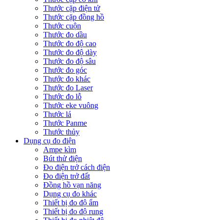
Thước cặp điện tử
Thước cặp đồng hồ
Thước cuộn
Thước đo dầu
Thước đo độ cao
Thước đo độ dày
Thước đo độ sâu
Thước đo góc
Thước đo khác
Thước đo Laser
Thước đo lỗ
Thước eke vuông
Thước lá
Thước Panme
Thước thủy
Dụng cụ đo điện
Ampe kìm
Bút thử điện
Đo điện trở cách điện
Đo điện trở đất
Đồng hồ vạn năng
Dụng cụ đo khác
Thiết bị đo độ ẩm
Thiết bị đo độ rung