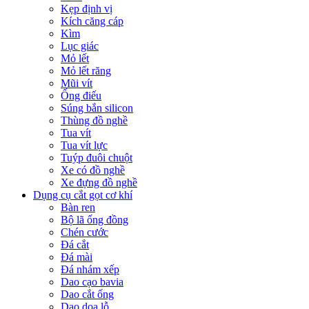
Kẹp định vị
Kích căng cáp
Kìm
Lục giác
Mỏ lết
Mỏ lết răng
Mũi vít
Ống điếu
Súng bắn silicon
Thùng đồ nghề
Tua vít
Tua vít lực
Tuýp đuôi chuột
Xe có đồ nghề
Xe đựng đồ nghề
Dụng cụ cắt gọt cơ khí
Bàn ren
Bộ lã ống đồng
Chén cước
Đá cắt
Đá mài
Đá nhám xếp
Dao cạo bavia
Dao cắt ống
Dao doa lỗ