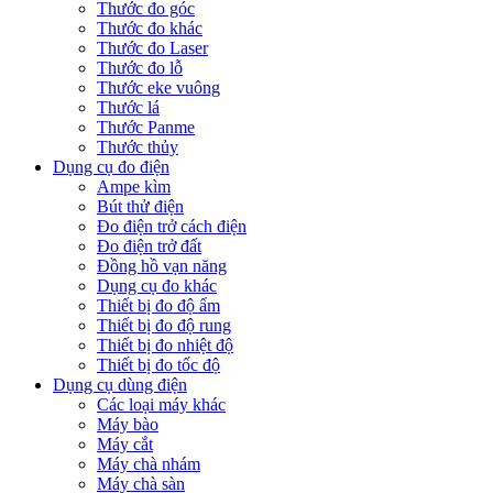
Thước đo góc
Thước đo khác
Thước đo Laser
Thước đo lỗ
Thước eke vuông
Thước lá
Thước Panme
Thước thủy
Dụng cụ đo điện
Ampe kìm
Bút thử điện
Đo điện trở cách điện
Đo điện trở đất
Đồng hồ vạn năng
Dụng cụ đo khác
Thiết bị đo độ ẩm
Thiết bị đo độ rung
Thiết bị đo nhiệt độ
Thiết bị đo tốc độ
Dụng cụ dùng điện
Các loại máy khác
Máy bào
Máy cắt
Máy chà nhám
Máy chà sàn