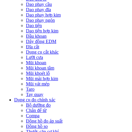
Dao phay cầu
Dao phay đĩa
Dao phay hợp kim
Dao phay ngón
Dao tiện
Dao tiện hợp kim
Đầu khoan
Dây đồng EDM
Đĩa cắt
Dụng cụ cắt khác
Lưỡi cưa
Mũi khoan
Mũi khoan tâm
Mũi khoét lỗ
Mũi mài hợp kim
Mũi vát mép
Taro
Tay quay
Dụng cụ đo chính xác
Bộ dưỡng đo
Chân đế từ
Compa
Đồng hồ đo áp suất
Đồng hồ so
Thước cặp cơ khí