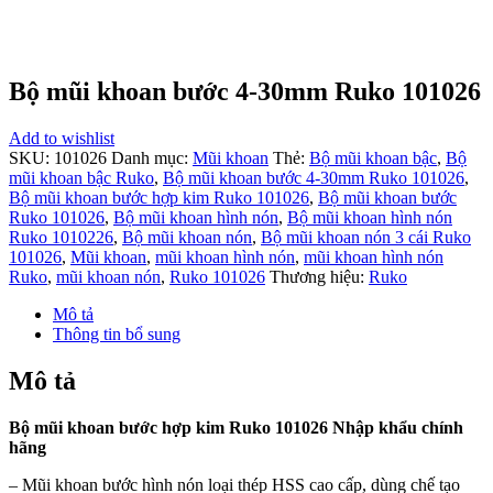
Bộ mũi khoan bước 4-30mm Ruko 101026
Add to wishlist
SKU:
101026
Danh mục:
Mũi khoan
Thẻ:
Bộ mũi khoan bậc
,
Bộ
mũi khoan bậc Ruko
,
Bộ mũi khoan bước 4-30mm Ruko 101026
,
Bộ mũi khoan bước hợp kim Ruko 101026
,
Bộ mũi khoan bước
Ruko 101026
,
Bộ mũi khoan hình nón
,
Bộ mũi khoan hình nón
Ruko 1010226
,
Bộ mũi khoan nón
,
Bộ mũi khoan nón 3 cái Ruko
101026
,
Mũi khoan
,
mũi khoan hình nón
,
mũi khoan hình nón
Ruko
,
mũi khoan nón
,
Ruko 101026
Thương hiệu:
Ruko
Mô tả
Thông tin bổ sung
Mô tả
Bộ mũi khoan bước hợp kim Ruko 101026 Nhập khẩu chính
hãng
– Mũi khoan bước hình nón loại thép HSS cao cấp, dùng chế tạo