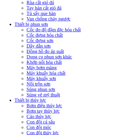
Rùa cắt gió đá
Tay hàn cắt gió đá
Tủ sấy que hàn
Van chống cháy ngược
Thiết bị phun sơn
Cốc đo độ đậm đặc hóa chất
Cốc đựng hóa chất
Cốc đựng sơn
Dây dẫn sơn
Đồng hồ đo áp suất
Dụng cụ phun sơn khác
Khớp nối hóa chất
Máy bơm màng
Máy khuấy hóa chất
Máy khuấy sơn
Nồi trộn sơn
Súng phun sơn
Súng vẽ mỹ thuật
Thiết bị thủy lực
Bơm điện thủy lực
Bơm tay thủy lực
Cảo thủy lực
Con đội cá sấu
Con đội móc
Con đội thủy lực