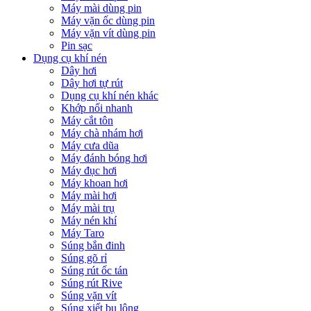
Máy mài dùng pin
Máy vặn ốc dùng pin
Máy vặn vít dùng pin
Pin sạc
Dụng cụ khí nén
Dây hơi
Dây hơi tự rút
Dụng cụ khí nén khác
Khớp nối nhanh
Máy cắt tôn
Máy chà nhám hơi
Máy cưa dũa
Máy đánh bóng hơi
Máy đục hơi
Máy khoan hơi
Máy mài hơi
Máy mài trụ
Máy nén khí
Máy Taro
Súng bắn đinh
Súng gõ rỉ
Súng rút ốc tán
Súng rút Rive
Súng vặn vít
Súng xiết bu lông