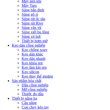
Máy nén khí
Máy Taro
Súng bắn đinh
Súng gõ rỉ
Súng rút ốc tán
Súng rút Rive
Súng vặn vít
Súng xiết bu lông
Súng xịt hơi
Thiết bị bơm mỡ
Keo dán công nghiệp
Keo chống xoay
Keo dán khác
Keo dán nhanh
Keo khóa ren
Keo làm kín ren
Keo silicon
Keo thay thế gioăng
Sản phẩm hóa chất
Dầu công nghiệp
Mỡ công nghiệp
Thước đo dầu
Thiết bị nâng hạ
Cầu nâng
Con chạy kéo tay