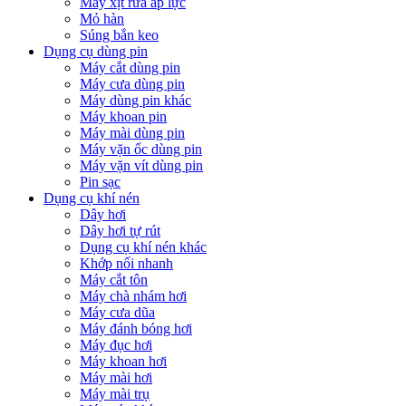
Máy xịt rửa áp lực
Mỏ hàn
Súng bắn keo
Dụng cụ dùng pin
Máy cắt dùng pin
Máy cưa dùng pin
Máy dùng pin khác
Máy khoan pin
Máy mài dùng pin
Máy vặn ốc dùng pin
Máy vặn vít dùng pin
Pin sạc
Dụng cụ khí nén
Dây hơi
Dây hơi tự rút
Dụng cụ khí nén khác
Khớp nối nhanh
Máy cắt tôn
Máy chà nhám hơi
Máy cưa dũa
Máy đánh bóng hơi
Máy đục hơi
Máy khoan hơi
Máy mài hơi
Máy mài trụ