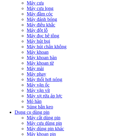
Máy cưa
Máy cưa lọng
Máy đầm cóc
Máy đánh bóng
Máy điêu khắc
Máy đột lỗ
Máy đục bê tông
Máy hút bụi
Máy hút chân không
Máy khoan
Máy khoan bàn
Máy khoan từ
Máy mài
Máy phay
Máy thổi hơi nóng
Máy vặn ốc
Máy vặn vít
Máy xịt rửa áp lực
Mỏ hàn
Súng bắn keo
Dụng cụ dùng pin
Máy cắt dùng pin
Máy cưa dùng pin
Máy dùng pin khác
Máy khoan pin