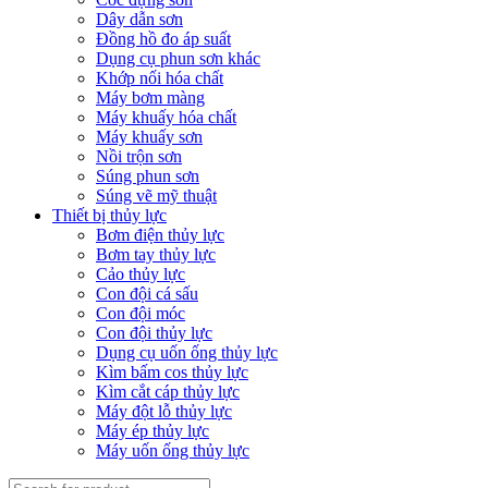
Dây dẫn sơn
Đồng hồ đo áp suất
Dụng cụ phun sơn khác
Khớp nối hóa chất
Máy bơm màng
Máy khuấy hóa chất
Máy khuấy sơn
Nồi trộn sơn
Súng phun sơn
Súng vẽ mỹ thuật
Thiết bị thủy lực
Bơm điện thủy lực
Bơm tay thủy lực
Cảo thủy lực
Con đội cá sấu
Con đội móc
Con đội thủy lực
Dụng cụ uốn ống thủy lực
Kìm bấm cos thủy lực
Kìm cắt cáp thủy lực
Máy đột lỗ thủy lực
Máy ép thủy lực
Máy uốn ống thủy lực