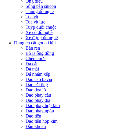
Ống điếu
Súng bắn silicon
Thùng đồ nghề
Tua vít
Tua vít lực
Tuýp đuôi chuột
Xe có đồ nghề
Xe đựng đồ nghề
Dụng cụ cắt gọt cơ khí
Bàn ren
Bộ lã ống đồng
Chén cước
Đá cắt
Đá mài
Đá nhám xếp
Dao cạo bavia
Dao cắt ống
Dao doa lỗ
Dao phay cầu
Dao phay đĩa
Dao phay hợp kim
Dao phay ngón
Dao tiện
Dao tiện hợp kim
Đầu khoan