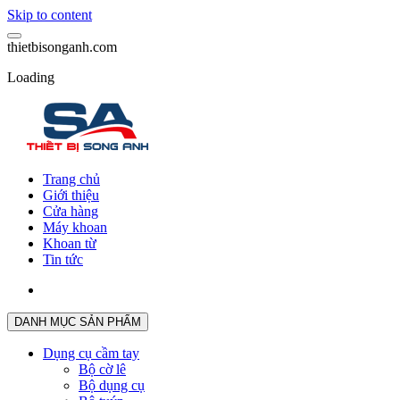
Skip to content
t
h
i
e
t
b
i
s
o
n
g
a
n
h
.
c
o
m
Loading
Trang chủ
Giới thiệu
Cửa hàng
Máy khoan
Khoan từ
Tin tức
DANH MỤC SẢN PHẨM
Dụng cụ cầm tay
Bộ cờ lê
Bộ dụng cụ