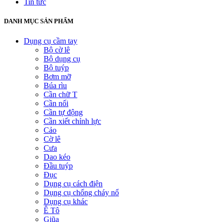
Tin tức
DANH MỤC SẢN PHẨM
Dụng cụ cầm tay
Bộ cờ lê
Bộ dụng cụ
Bộ tuýp
Bơm mỡ
Búa rìu
Cần chữ T
Cần nối
Cần tự động
Cần xiết chỉnh lực
Cảo
Cờ lê
Cưa
Dao kéo
Đầu tuýp
Đục
Dụng cụ cách điện
Dụng cụ chống cháy nổ
Dụng cụ khác
Ê Tô
Giũa