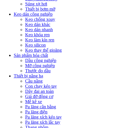
Súng xịt hơi
Thiết bị bơm mỡ
Keo dán công nghiệp
Keo chống xoay
Keo dán khác
Keo dán nhanh
Keo khóa ren
Keo làm kín ren
Keo silicon
Keo thay thế gioăng
Sản phẩm hóa chất
Dầu công nghiệp
Mỡ công nghiệp
Thước đo dầu
Thiết bị nâng hạ
Cầu nâng
Con chạy kéo tay
Dây đai an toàn
Giá đỡ động cơ
Mễ kê xe
Pa lăng cân bằng
Pa lăng điện
Pa lăng xích kéo tay
Pa lăng xích lắc tay
Thang nhôm