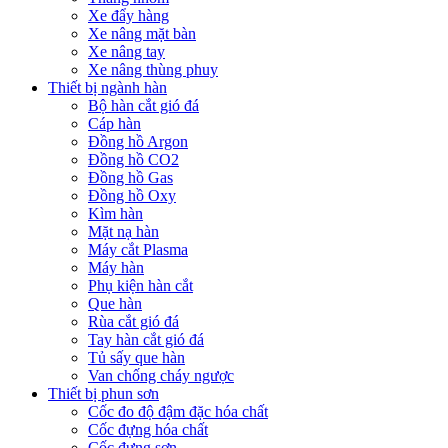
Xe đẩy hàng
Xe nâng mặt bàn
Xe nâng tay
Xe nâng thùng phuy
Thiết bị ngành hàn
Bộ hàn cắt gió đá
Cáp hàn
Đồng hồ Argon
Đồng hồ CO2
Đồng hồ Gas
Đồng hồ Oxy
Kìm hàn
Mặt nạ hàn
Máy cắt Plasma
Máy hàn
Phụ kiện hàn cắt
Que hàn
Rùa cắt gió đá
Tay hàn cắt gió đá
Tủ sấy que hàn
Van chống cháy ngược
Thiết bị phun sơn
Cốc đo độ đậm đặc hóa chất
Cốc đựng hóa chất
Cốc đựng sơn