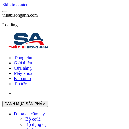
Skip to content
t
h
i
e
t
b
i
s
o
n
g
a
n
h
.
c
o
m
Loading
Trang chủ
Giới thiệu
Cửa hàng
Máy khoan
Khoan từ
Tin tức
DANH MỤC SẢN PHẨM
Dụng cụ cầm tay
Bộ cờ lê
Bộ dụng cụ