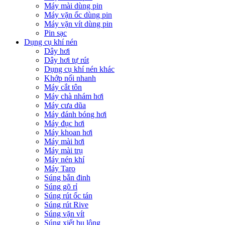
Máy mài dùng pin
Máy vặn ốc dùng pin
Máy vặn vít dùng pin
Pin sạc
Dụng cụ khí nén
Dây hơi
Dây hơi tự rút
Dụng cụ khí nén khác
Khớp nối nhanh
Máy cắt tôn
Máy chà nhám hơi
Máy cưa dũa
Máy đánh bóng hơi
Máy đục hơi
Máy khoan hơi
Máy mài hơi
Máy mài trụ
Máy nén khí
Máy Taro
Súng bắn đinh
Súng gõ rỉ
Súng rút ốc tán
Súng rút Rive
Súng vặn vít
Súng xiết bu lông