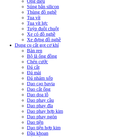
Ống điếu
Súng bắn silicon
Thùng đồ nghề
Tua vít
Tua vít lực
Tuýp đuôi chuột
Xe có đồ nghề
Xe đựng đồ nghề
Dụng cụ cắt gọt cơ khí
Bàn ren
Bộ lã ống đồng
Chén cước
Đá cắt
Đá mài
Đá nhám xếp
Dao cạo bavia
Dao cắt ống
Dao doa lỗ
Dao phay cầu
Dao phay đĩa
Dao phay hợp kim
Dao phay ngón
Dao tiện
Dao tiện hợp kim
Đầu khoan