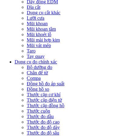
Dây đồng EDM
Đĩa cắt
Dụng cụ cắt khác
Lưỡi cưa
Mũi khoan
Mũi khoan tâm
Mũi khoét lỗ
Mũi mài hợp kim
Mũi vát mép
Taro
Tay quay
Dụng cụ đo chính xác
Bộ dưỡng đo
Chân đế từ
Compa
Đồng hồ đo áp suất
Đồng hồ so
Thước cặp cơ khí
Thước cặp điện tử
Thước cặp đồng hồ
Thước cuộn
Thước đo dầu
Thước đo độ cao
Thước đo độ dày
Thước đo độ sâu