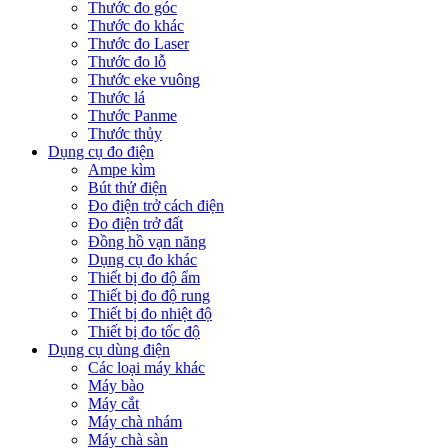
Thước đo góc
Thước đo khác
Thước đo Laser
Thước đo lỗ
Thước eke vuông
Thước lá
Thước Panme
Thước thủy
Dụng cụ đo điện
Ampe kìm
Bút thử điện
Đo điện trở cách điện
Đo điện trở đất
Đồng hồ vạn năng
Dụng cụ đo khác
Thiết bị đo độ ẩm
Thiết bị đo độ rung
Thiết bị đo nhiệt độ
Thiết bị đo tốc độ
Dụng cụ dùng điện
Các loại máy khác
Máy bào
Máy cắt
Máy chà nhám
Máy chà sàn