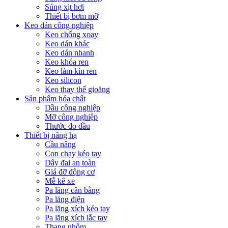
Súng xịt hơi
Thiết bị bơm mỡ
Keo dán công nghiệp
Keo chống xoay
Keo dán khác
Keo dán nhanh
Keo khóa ren
Keo làm kín ren
Keo silicon
Keo thay thế gioăng
Sản phẩm hóa chất
Dầu công nghiệp
Mỡ công nghiệp
Thước đo dầu
Thiết bị nâng hạ
Cầu nâng
Con chạy kéo tay
Dây đai an toàn
Giá đỡ động cơ
Mễ kê xe
Pa lăng cân bằng
Pa lăng điện
Pa lăng xích kéo tay
Pa lăng xích lắc tay
Thang nhôm