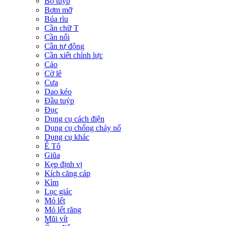
Bộ tuýp
Bơm mỡ
Búa rìu
Cần chữ T
Cần nối
Cần tự động
Cần xiết chỉnh lực
Cảo
Cờ lê
Cưa
Dao kéo
Đầu tuýp
Đục
Dụng cụ cách điện
Dụng cụ chống cháy nổ
Dụng cụ khác
Ê Tô
Giũa
Kẹp định vị
Kích căng cáp
Kìm
Lục giác
Mỏ lết
Mỏ lết răng
Mũi vít