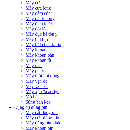
Máy cưa
Máy cưa lọng
Máy đầm cóc
Máy đánh bóng
Máy điêu khắc
Máy đột lỗ
Máy đục bê tông
Máy hút bụi
Máy hút chân không
Máy khoan
Máy khoan bàn
Máy khoan từ
Máy mài
Máy phay
Máy thổi hơi nóng
Máy vặn ốc
Máy vặn vít
Máy xịt rửa áp lực
Mỏ hàn
Súng bắn keo
Dụng cụ dùng pin
Máy cắt dùng pin
Máy cưa dùng pin
Máy dùng pin khác
Máy khoan pin