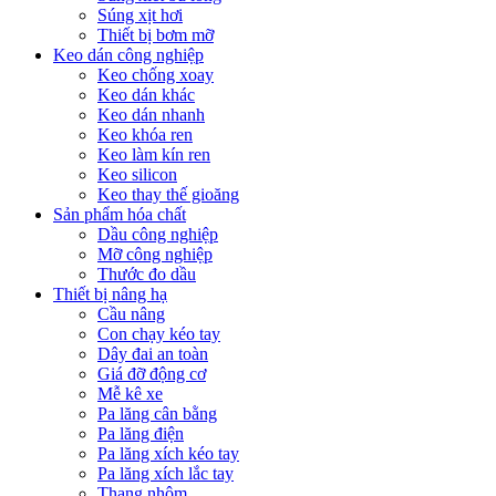
Súng xịt hơi
Thiết bị bơm mỡ
Keo dán công nghiệp
Keo chống xoay
Keo dán khác
Keo dán nhanh
Keo khóa ren
Keo làm kín ren
Keo silicon
Keo thay thế gioăng
Sản phẩm hóa chất
Dầu công nghiệp
Mỡ công nghiệp
Thước đo dầu
Thiết bị nâng hạ
Cầu nâng
Con chạy kéo tay
Dây đai an toàn
Giá đỡ động cơ
Mễ kê xe
Pa lăng cân bằng
Pa lăng điện
Pa lăng xích kéo tay
Pa lăng xích lắc tay
Thang nhôm