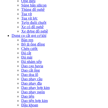
Ống điếu
Súng bắn silicon
Thùng đồ nghề
Tua vít
Tua vít lực
Tuýp đuôi chuột
Xe có đồ nghề
Xe đựng đồ nghề
Dụng cụ cắt gọt cơ khí
Bàn ren
Bộ lã ống đồng
Chén cước
Đá cắt
Đá mài
Đá nhám xếp
Dao cạo bavia
Dao cắt ống
Dao doa lỗ
Dao phay cầu
Dao phay đĩa
Dao phay hợp kim
Dao phay ngón
Dao tiện
Dao tiện hợp kim
Đầu khoan