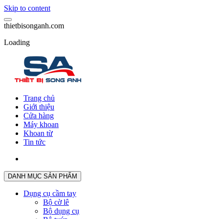
Skip to content
t
h
i
e
t
b
i
s
o
n
g
a
n
h
.
c
o
m
Loading
Trang chủ
Giới thiệu
Cửa hàng
Máy khoan
Khoan từ
Tin tức
DANH MỤC SẢN PHẨM
Dụng cụ cầm tay
Bộ cờ lê
Bộ dụng cụ