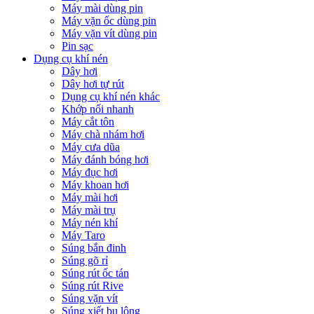
Máy mài dùng pin
Máy vặn ốc dùng pin
Máy vặn vít dùng pin
Pin sạc
Dụng cụ khí nén
Dây hơi
Dây hơi tự rút
Dụng cụ khí nén khác
Khớp nối nhanh
Máy cắt tôn
Máy chà nhám hơi
Máy cưa dũa
Máy đánh bóng hơi
Máy đục hơi
Máy khoan hơi
Máy mài hơi
Máy mài trụ
Máy nén khí
Máy Taro
Súng bắn đinh
Súng gõ rỉ
Súng rút ốc tán
Súng rút Rive
Súng vặn vít
Súng xiết bu lông