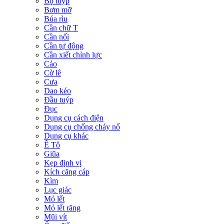
Bộ tuýp
Bơm mỡ
Búa rìu
Cần chữ T
Cần nối
Cần tự động
Cần xiết chỉnh lực
Cảo
Cờ lê
Cưa
Dao kéo
Đầu tuýp
Đục
Dụng cụ cách điện
Dụng cụ chống cháy nổ
Dụng cụ khác
Ê Tô
Giũa
Kẹp định vị
Kích căng cáp
Kìm
Lục giác
Mỏ lết
Mỏ lết răng
Mũi vít