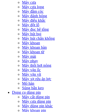
Máy cưa
Máy cưa lọng
Máy đầm cóc
Máy đánh bóng
Máy điêu khắc
Máy đột lỗ
Máy đục bê tông
Máy hút bụi
Máy hút chân không
Máy khoan
Máy khoan bàn
Máy khoan từ
Máy mài
Máy phay
Máy thổi hơi nóng
Máy vặn ốc
Máy vặn vít
Máy xịt rửa áp lực
Mỏ hàn
Súng bắn keo
Dụng cụ dùng pin
Máy cắt dùng pin
Máy cưa dùng pin
Máy dùng pin khác
Máy khoan pin