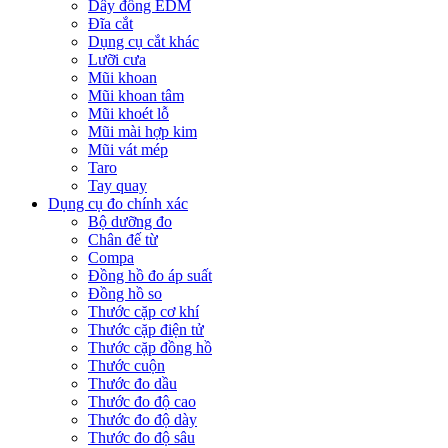
Dây đồng EDM
Đĩa cắt
Dụng cụ cắt khác
Lưỡi cưa
Mũi khoan
Mũi khoan tâm
Mũi khoét lỗ
Mũi mài hợp kim
Mũi vát mép
Taro
Tay quay
Dụng cụ đo chính xác
Bộ dưỡng đo
Chân đế từ
Compa
Đồng hồ đo áp suất
Đồng hồ so
Thước cặp cơ khí
Thước cặp điện tử
Thước cặp đồng hồ
Thước cuộn
Thước đo dầu
Thước đo độ cao
Thước đo độ dày
Thước đo độ sâu