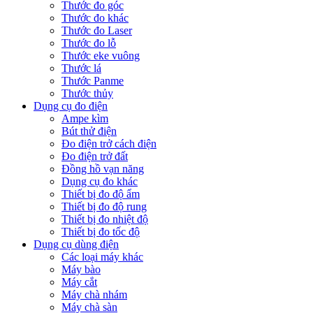
Thước đo góc
Thước đo khác
Thước đo Laser
Thước đo lỗ
Thước eke vuông
Thước lá
Thước Panme
Thước thủy
Dụng cụ đo điện
Ampe kìm
Bút thử điện
Đo điện trở cách điện
Đo điện trở đất
Đồng hồ vạn năng
Dụng cụ đo khác
Thiết bị đo độ ẩm
Thiết bị đo độ rung
Thiết bị đo nhiệt độ
Thiết bị đo tốc độ
Dụng cụ dùng điện
Các loại máy khác
Máy bào
Máy cắt
Máy chà nhám
Máy chà sàn