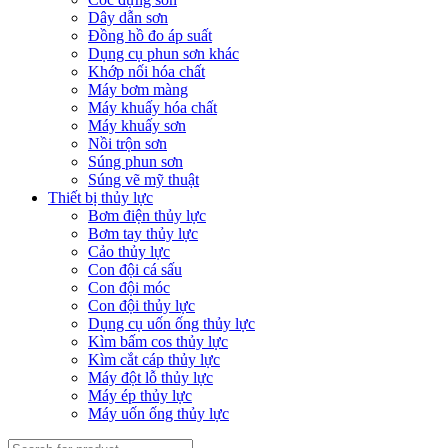
Dây dẫn sơn
Đồng hồ đo áp suất
Dụng cụ phun sơn khác
Khớp nối hóa chất
Máy bơm màng
Máy khuấy hóa chất
Máy khuấy sơn
Nồi trộn sơn
Súng phun sơn
Súng vẽ mỹ thuật
Thiết bị thủy lực
Bơm điện thủy lực
Bơm tay thủy lực
Cảo thủy lực
Con đội cá sấu
Con đội móc
Con đội thủy lực
Dụng cụ uốn ống thủy lực
Kìm bấm cos thủy lực
Kìm cắt cáp thủy lực
Máy đột lỗ thủy lực
Máy ép thủy lực
Máy uốn ống thủy lực