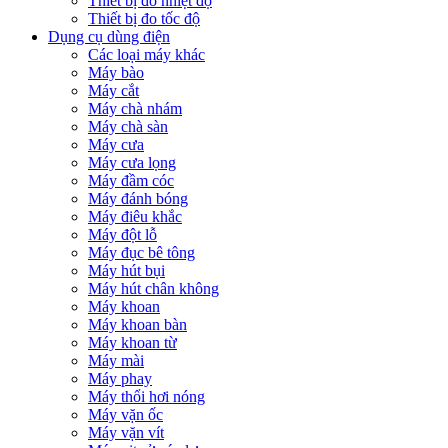
Thiết bị đo nhiệt độ
Thiết bị đo tốc độ
Dụng cụ dùng điện
Các loại máy khác
Máy bào
Máy cắt
Máy chà nhám
Máy chà sàn
Máy cưa
Máy cưa lọng
Máy đầm cóc
Máy đánh bóng
Máy điêu khắc
Máy đột lỗ
Máy đục bê tông
Máy hút bụi
Máy hút chân không
Máy khoan
Máy khoan bàn
Máy khoan từ
Máy mài
Máy phay
Máy thổi hơi nóng
Máy vặn ốc
Máy vặn vít