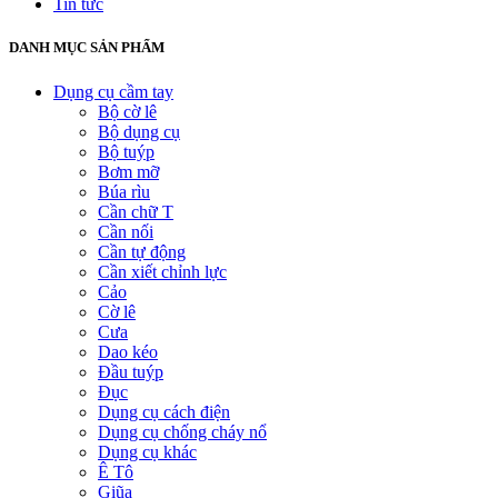
Tin tức
DANH MỤC SẢN PHẨM
Dụng cụ cầm tay
Bộ cờ lê
Bộ dụng cụ
Bộ tuýp
Bơm mỡ
Búa rìu
Cần chữ T
Cần nối
Cần tự động
Cần xiết chỉnh lực
Cảo
Cờ lê
Cưa
Dao kéo
Đầu tuýp
Đục
Dụng cụ cách điện
Dụng cụ chống cháy nổ
Dụng cụ khác
Ê Tô
Giũa