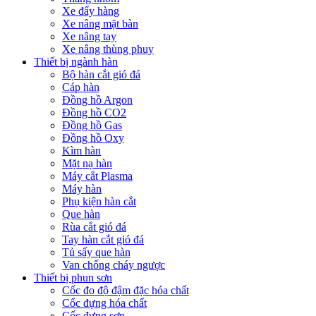
Xe đẩy hàng
Xe nâng mặt bàn
Xe nâng tay
Xe nâng thùng phuy
Thiết bị ngành hàn
Bộ hàn cắt gió đá
Cáp hàn
Đồng hồ Argon
Đồng hồ CO2
Đồng hồ Gas
Đồng hồ Oxy
Kìm hàn
Mặt nạ hàn
Máy cắt Plasma
Máy hàn
Phụ kiện hàn cắt
Que hàn
Rùa cắt gió đá
Tay hàn cắt gió đá
Tủ sấy que hàn
Van chống cháy ngược
Thiết bị phun sơn
Cốc đo độ đậm đặc hóa chất
Cốc đựng hóa chất
Cốc đựng sơn