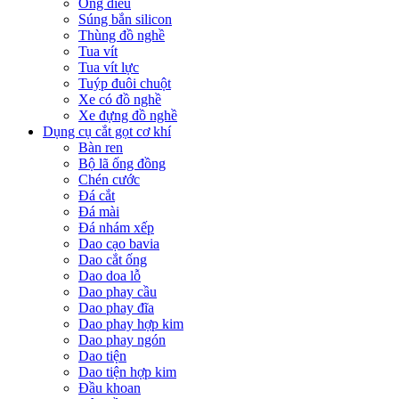
Ống điếu
Súng bắn silicon
Thùng đồ nghề
Tua vít
Tua vít lực
Tuýp đuôi chuột
Xe có đồ nghề
Xe đựng đồ nghề
Dụng cụ cắt gọt cơ khí
Bàn ren
Bộ lã ống đồng
Chén cước
Đá cắt
Đá mài
Đá nhám xếp
Dao cạo bavia
Dao cắt ống
Dao doa lỗ
Dao phay cầu
Dao phay đĩa
Dao phay hợp kim
Dao phay ngón
Dao tiện
Dao tiện hợp kim
Đầu khoan