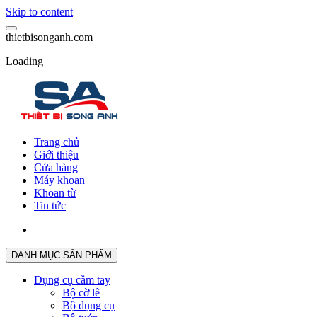
Skip to content
t
h
i
e
t
b
i
s
o
n
g
a
n
h
.
c
o
m
Loading
Trang chủ
Giới thiệu
Cửa hàng
Máy khoan
Khoan từ
Tin tức
DANH MỤC SẢN PHẨM
Dụng cụ cầm tay
Bộ cờ lê
Bộ dụng cụ