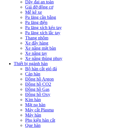
Dây đai an toàn
Giá đỡ động cơ
Mễ kê xe
Pa lăng cân bằng
Pa lăng điện
Pa lăng xích kéo tay
Pa lăng xích lắc tay
Thang nhôm
Xe đẩy hàng
Xe nâng mặt bàn
Xe nâng tay
Xe nâng thùng phuy
Thiết bị ngành hàn
Bộ hàn cắt gió đá
Cáp hàn
Đồng hồ Argon
Đồng hồ CO2
Đồng hồ Gas
Đồng hồ Oxy
Kìm hàn
Mặt nạ hàn
Máy cắt Plasma
Máy hàn
Phụ kiện hàn cắt
Que hàn