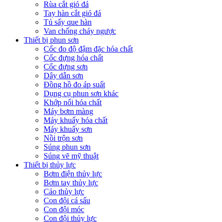
Rùa cắt gió đá
Tay hàn cắt gió đá
Tủ sấy que hàn
Van chống cháy ngược
Thiết bị phun sơn
Cốc đo độ đậm đặc hóa chất
Cốc đựng hóa chất
Cốc đựng sơn
Dây dẫn sơn
Đồng hồ đo áp suất
Dụng cụ phun sơn khác
Khớp nối hóa chất
Máy bơm màng
Máy khuấy hóa chất
Máy khuấy sơn
Nồi trộn sơn
Súng phun sơn
Súng vẽ mỹ thuật
Thiết bị thủy lực
Bơm điện thủy lực
Bơm tay thủy lực
Cảo thủy lực
Con đội cá sấu
Con đội móc
Con đội thủy lực