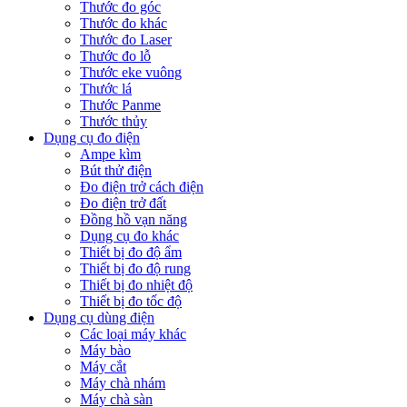
Thước đo góc
Thước đo khác
Thước đo Laser
Thước đo lỗ
Thước eke vuông
Thước lá
Thước Panme
Thước thủy
Dụng cụ đo điện
Ampe kìm
Bút thử điện
Đo điện trở cách điện
Đo điện trở đất
Đồng hồ vạn năng
Dụng cụ đo khác
Thiết bị đo độ ẩm
Thiết bị đo độ rung
Thiết bị đo nhiệt độ
Thiết bị đo tốc độ
Dụng cụ dùng điện
Các loại máy khác
Máy bào
Máy cắt
Máy chà nhám
Máy chà sàn