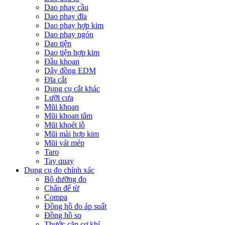
Dao phay cầu
Dao phay đĩa
Dao phay hợp kim
Dao phay ngón
Dao tiện
Dao tiện hợp kim
Đầu khoan
Dây đồng EDM
Đĩa cắt
Dụng cụ cắt khác
Lưỡi cưa
Mũi khoan
Mũi khoan tâm
Mũi khoét lỗ
Mũi mài hợp kim
Mũi vát mép
Taro
Tay quay
Dụng cụ đo chính xác
Bộ dưỡng đo
Chân đế từ
Compa
Đồng hồ đo áp suất
Đồng hồ so
Thước cặp cơ khí