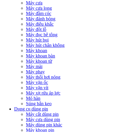
Máy cưa
Máy cưa lọng
Máy đầm cóc
Máy đánh bóng
Máy điêu khắc
Máy đột lỗ
Máy đục bê tông
Máy hút bụi
Máy hút chân không
Máy khoan
Máy khoan bàn
Máy khoan từ
Máy mài
Máy phay
Máy thổi hơi nóng
Máy vặn ốc
Máy vặn vít
Máy xịt rửa áp lực
Mỏ hàn
Súng bắn keo
Dụng cụ dùng pin
Máy cắt dùng pin
Máy cưa dùng pin
Máy dùng pin khác
Máy khoan pin