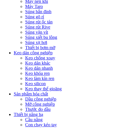
Máy nén khí
Máy Taro
Súng bắn đinh
Súng gõ rỉ
Súng rút ốc tán
Súng rút Rive
Súng vặn vít
Súng xiết bu lông
Súng xịt hơi
Thiết bị bơm mỡ
Keo dán công nghiệp
Keo chống xoay
Keo dán khác
Keo dán nhanh
Keo khóa ren
Keo làm kín ren
Keo silicon
Keo thay thế gioăng
Sản phẩm hóa chất
Dầu công nghiệp
Mỡ công nghiệp
Thước đo dầu
Thiết bị nâng hạ
Cầu nâng
Con chạy kéo tay