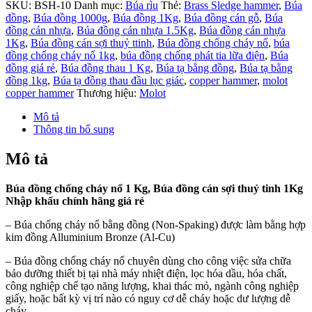
SKU:
BSH-10
Danh mục:
Búa rìu
Thẻ:
Brass Sledge hammer
,
Búa
đồng
,
Búa đồng 1000g
,
Búa đồng 1Kg
,
Búa đồng cán gỗ
,
Búa
đồng cán nhựa
,
Búa đồng cán nhựa 1.5Kg
,
Búa đồng cán nhựa
1Kg
,
Búa đồng cán sợi thuỷ ttinh
,
Búa đồng chống cháy nổ
,
búa
đồng chống cháy nổ 1kg
,
búa đồng chống phát tia lữa điện
,
Búa
đồng giá rẻ
,
Búa đồng thau 1 Kg
,
Búa tạ bằng đồng
,
Búa tạ bằng
đồng 1kg
,
Búa tạ đồng thau đầu lục giác
,
copper hammer
,
molot
copper hammer
Thương hiệu:
Molot
Mô tả
Thông tin bổ sung
Mô tả
Búa đồng chống cháy nổ 1 Kg, Búa đồng cán sợi thuỷ tinh 1Kg
Nhập khẩu chính hãng giá rẻ
– Búa chống cháy nổ bằng đồng (Non-Spaking) được làm bằng hợp
kim đồng Alluminium Bronze
(Al-Cu)
– Búa đồng chống cháy nổ chuyên dùng cho công việc sửa chữa
bảo dưỡng thiết bị tại nhà máy nhiệt điện, lọc hóa dầu, hóa chất,
công nghiệp chế tạo năng lượng, khai thác mỏ, ngành công nghiệp
giấy, hoặc bất kỳ vị trí nào có nguy cơ dễ cháy hoặc dư lượng dễ
cháy…