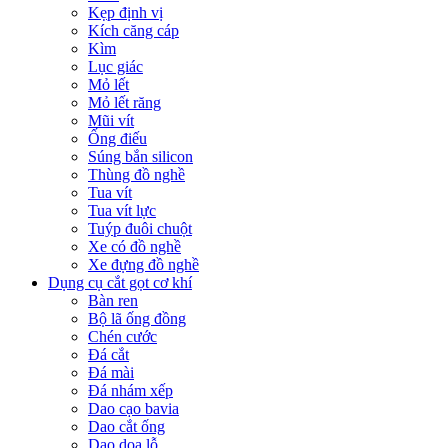
Kẹp định vị
Kích căng cáp
Kìm
Lục giác
Mỏ lết
Mỏ lết răng
Mũi vít
Ống điếu
Súng bắn silicon
Thùng đồ nghề
Tua vít
Tua vít lực
Tuýp đuôi chuột
Xe có đồ nghề
Xe đựng đồ nghề
Dụng cụ cắt gọt cơ khí
Bàn ren
Bộ lã ống đồng
Chén cước
Đá cắt
Đá mài
Đá nhám xếp
Dao cạo bavia
Dao cắt ống
Dao doa lỗ