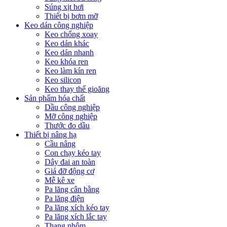
Súng xịt hơi
Thiết bị bơm mỡ
Keo dán công nghiệp
Keo chống xoay
Keo dán khác
Keo dán nhanh
Keo khóa ren
Keo làm kín ren
Keo silicon
Keo thay thế gioăng
Sản phẩm hóa chất
Dầu công nghiệp
Mỡ công nghiệp
Thước đo dầu
Thiết bị nâng hạ
Cầu nâng
Con chạy kéo tay
Dây đai an toàn
Giá đỡ động cơ
Mễ kê xe
Pa lăng cân bằng
Pa lăng điện
Pa lăng xích kéo tay
Pa lăng xích lắc tay
Thang nhôm