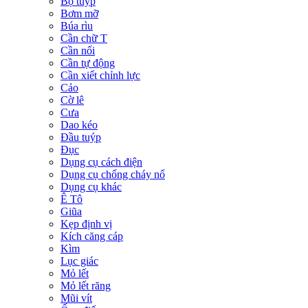
Bộ tuýp
Bơm mỡ
Búa rìu
Cần chữ T
Cần nối
Cần tự động
Cần xiết chỉnh lực
Cảo
Cờ lê
Cưa
Dao kéo
Đầu tuýp
Đục
Dụng cụ cách điện
Dụng cụ chống cháy nổ
Dụng cụ khác
Ê Tô
Giũa
Kẹp định vị
Kích căng cáp
Kìm
Lục giác
Mỏ lết
Mỏ lết răng
Mũi vít