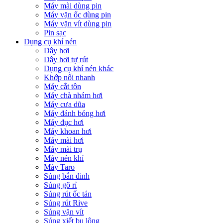
Máy mài dùng pin
Máy vặn ốc dùng pin
Máy vặn vít dùng pin
Pin sạc
Dụng cụ khí nén
Dây hơi
Dây hơi tự rút
Dụng cụ khí nén khác
Khớp nối nhanh
Máy cắt tôn
Máy chà nhám hơi
Máy cưa dũa
Máy đánh bóng hơi
Máy đục hơi
Máy khoan hơi
Máy mài hơi
Máy mài trụ
Máy nén khí
Máy Taro
Súng bắn đinh
Súng gõ rỉ
Súng rút ốc tán
Súng rút Rive
Súng vặn vít
Súng xiết bu lông