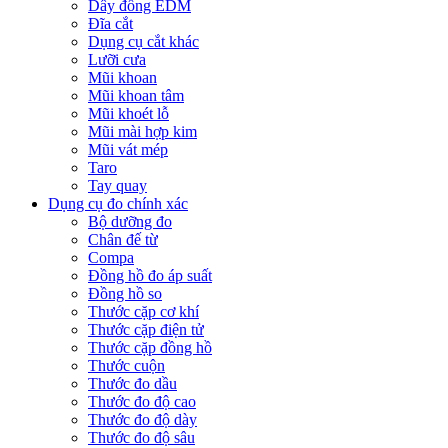
Dây đồng EDM
Đĩa cắt
Dụng cụ cắt khác
Lưỡi cưa
Mũi khoan
Mũi khoan tâm
Mũi khoét lỗ
Mũi mài hợp kim
Mũi vát mép
Taro
Tay quay
Dụng cụ đo chính xác
Bộ dưỡng đo
Chân đế từ
Compa
Đồng hồ đo áp suất
Đồng hồ so
Thước cặp cơ khí
Thước cặp điện tử
Thước cặp đồng hồ
Thước cuộn
Thước đo dầu
Thước đo độ cao
Thước đo độ dày
Thước đo độ sâu