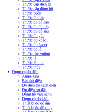
Thước cặp điện tử
Thước cặp đồng hồ
Thước cuộn
Thước đo dầu
Thước đo độ cao
Thước đo độ dày
Thước đo độ sâu
Thước đo góc
Thước đo khác
Thước đo Laser
Thước đo lỗ
Thước eke vuông
Thước lá
Thước Panme
Thước thủy
Dụng cụ đo điện
Ampe kìm
Bút thử điện
Đo điện trở cách điện
Đo điện trở đất
Đồng hồ vạn năng
Dụng cụ đo khác
Thiết bị đo độ ẩm
Thiết bị đo độ rung