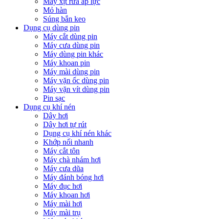
Máy xịt rửa áp lực
Mỏ hàn
Súng bắn keo
Dụng cụ dùng pin
Máy cắt dùng pin
Máy cưa dùng pin
Máy dùng pin khác
Máy khoan pin
Máy mài dùng pin
Máy vặn ốc dùng pin
Máy vặn vít dùng pin
Pin sạc
Dụng cụ khí nén
Dây hơi
Dây hơi tự rút
Dụng cụ khí nén khác
Khớp nối nhanh
Máy cắt tôn
Máy chà nhám hơi
Máy cưa dũa
Máy đánh bóng hơi
Máy đục hơi
Máy khoan hơi
Máy mài hơi
Máy mài trụ