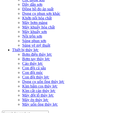
Dây dẫn sơn
Đồng hồ đo áp suất
Dụng cụ phun sơn khác
Khớp nối hóa chất
Máy bơm màng
Máy khuấy hóa chất
Máy khuấy sơn
Nồi trộn sơn
Súng phun sơn
Súng vẽ mỹ thuật
Thiết bị thủy lực
Bơm điện thủy lực
Bơm tay thủy lực
Cảo thủy lực
Con đội cá sấu
Con đội móc
Con đội thủy lực
Dụng cụ uốn ống thủy lực
Kìm bấm cos thủy lực
Kìm cắt cáp thủy lực
Máy đột lỗ thủy lực
Máy ép thủy lực
Máy uốn ống thủy lực