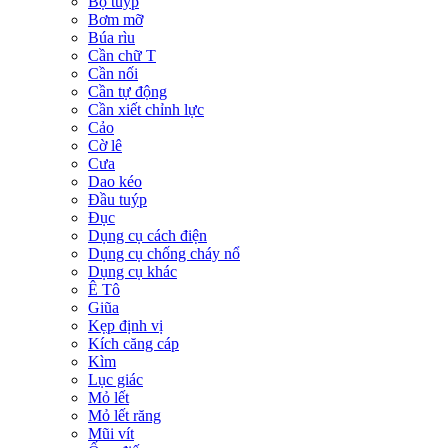
Bộ tuýp
Bơm mỡ
Búa rìu
Cần chữ T
Cần nối
Cần tự động
Cần xiết chỉnh lực
Cảo
Cờ lê
Cưa
Dao kéo
Đầu tuýp
Đục
Dụng cụ cách điện
Dụng cụ chống cháy nổ
Dụng cụ khác
Ê Tô
Giũa
Kẹp định vị
Kích căng cáp
Kìm
Lục giác
Mỏ lết
Mỏ lết răng
Mũi vít