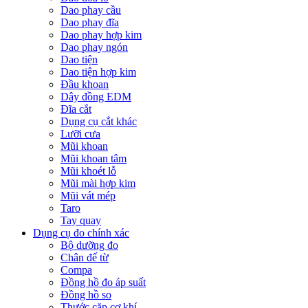
Dao phay cầu
Dao phay đĩa
Dao phay hợp kim
Dao phay ngón
Dao tiện
Dao tiện hợp kim
Đầu khoan
Dây đồng EDM
Đĩa cắt
Dụng cụ cắt khác
Lưỡi cưa
Mũi khoan
Mũi khoan tâm
Mũi khoét lỗ
Mũi mài hợp kim
Mũi vát mép
Taro
Tay quay
Dụng cụ đo chính xác
Bộ dưỡng đo
Chân đế từ
Compa
Đồng hồ đo áp suất
Đồng hồ so
Thước cặp cơ khí