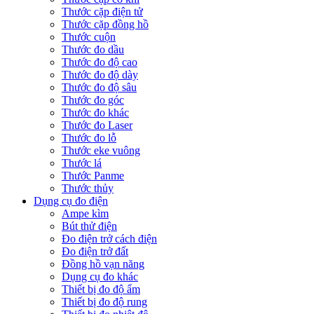
Thước cặp điện tử
Thước cặp đồng hồ
Thước cuộn
Thước đo dầu
Thước đo độ cao
Thước đo độ dày
Thước đo độ sâu
Thước đo góc
Thước đo khác
Thước đo Laser
Thước đo lỗ
Thước eke vuông
Thước lá
Thước Panme
Thước thủy
Dụng cụ đo điện
Ampe kìm
Bút thử điện
Đo điện trở cách điện
Đo điện trở đất
Đồng hồ vạn năng
Dụng cụ đo khác
Thiết bị đo độ ẩm
Thiết bị đo độ rung