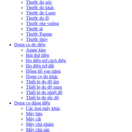
Thước đo góc
Thước đo khác
Thước đo Laser
Thước đo lỗ
Thước eke vuông
Thước lá
Thước Panme
Thước thủy
Dụng cụ đo điện
Ampe kìm
Bút thử điện
Đo điện trở cách điện
Đo điện trở đất
Đồng hồ vạn năng
Dụng cụ đo khác
Thiết bị đo độ ẩm
Thiết bị đo độ rung
Thiết bị đo nhiệt độ
Thiết bị đo tốc độ
Dụng cụ dùng điện
Các loại máy khác
Máy bào
Máy cắt
Máy chà nhám
Máy chà sàn