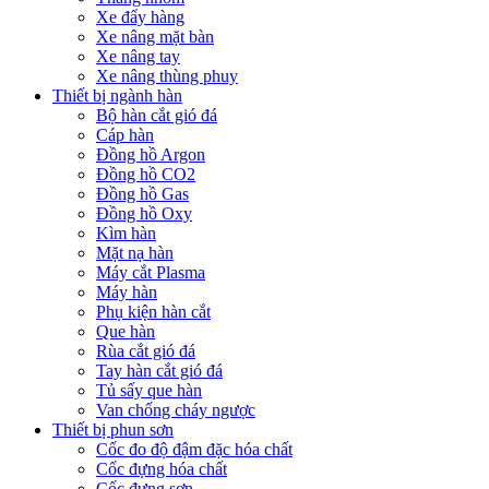
Xe đẩy hàng
Xe nâng mặt bàn
Xe nâng tay
Xe nâng thùng phuy
Thiết bị ngành hàn
Bộ hàn cắt gió đá
Cáp hàn
Đồng hồ Argon
Đồng hồ CO2
Đồng hồ Gas
Đồng hồ Oxy
Kìm hàn
Mặt nạ hàn
Máy cắt Plasma
Máy hàn
Phụ kiện hàn cắt
Que hàn
Rùa cắt gió đá
Tay hàn cắt gió đá
Tủ sấy que hàn
Van chống cháy ngược
Thiết bị phun sơn
Cốc đo độ đậm đặc hóa chất
Cốc đựng hóa chất
Cốc đựng sơn