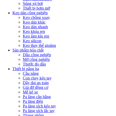
Súng xịt hơi
Thiết bị bơm mỡ
Keo dán công nghiệp
Keo chống xoay
Keo dán khác
Keo dán nhanh
Keo khóa ren
Keo làm kín ren
Keo silicon
Keo thay thế gioăng
Sản phẩm hóa chất
Dầu công nghiệp
Mỡ công nghiệp
Thước đo dầu
Thiết bị nâng hạ
Cầu nâng
Con chạy kéo tay
Dây đai an toàn
Giá đỡ động cơ
Mễ kê xe
Pa lăng cân bằng
Pa lăng điện
Pa lăng xích kéo tay
Pa lăng xích lắc tay
Thang nhôm