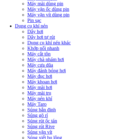
Máy mài dùng pin
Máy vặn ốc dùng pin
Máy vặn vít dùng pin
Pin sạc
Dụng cụ khí nén
Dây hơi
Dây hơi tự rút
Dụng cụ khí nén khác
Khớp nối nhanh
Máy cắt tôn
Máy chà nhám hơi
Máy cưa dũa
Máy đánh bóng hơi
Máy đục hơi
Máy khoan hơi
Máy mài hơi
Máy mài trụ
Máy nén khí
Máy Taro
Súng bắn đinh
Súng gõ rỉ
Súng rút ốc tán
Súng rút Rive
Súng vặn vít
Súng xiết bu lông