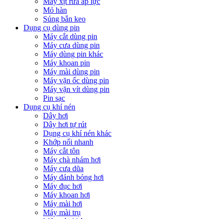
Máy xịt rửa áp lực
Mỏ hàn
Súng bắn keo
Dụng cụ dùng pin
Máy cắt dùng pin
Máy cưa dùng pin
Máy dùng pin khác
Máy khoan pin
Máy mài dùng pin
Máy vặn ốc dùng pin
Máy vặn vít dùng pin
Pin sạc
Dụng cụ khí nén
Dây hơi
Dây hơi tự rút
Dụng cụ khí nén khác
Khớp nối nhanh
Máy cắt tôn
Máy chà nhám hơi
Máy cưa dũa
Máy đánh bóng hơi
Máy đục hơi
Máy khoan hơi
Máy mài hơi
Máy mài trụ