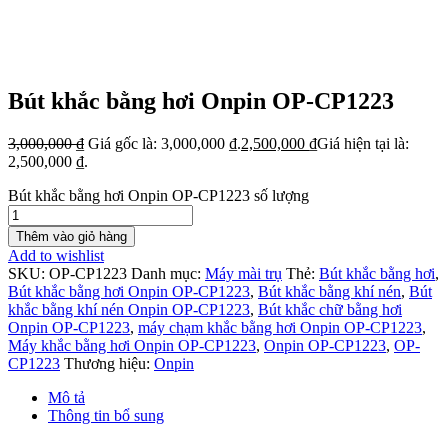
Bút khắc bằng hơi Onpin OP-CP1223
3,000,000
₫
Giá gốc là: 3,000,000 ₫.
2,500,000
₫
Giá hiện tại là:
2,500,000 ₫.
Bút khắc bằng hơi Onpin OP-CP1223 số lượng
Thêm vào giỏ hàng
Add to wishlist
SKU:
OP-CP1223
Danh mục:
Máy mài trụ
Thẻ:
Bút khắc bằng hơi
,
Bút khắc bằng hơi Onpin OP-CP1223
,
Bút khắc bằng khí nén
,
Bút
khắc bằng khí nén Onpin OP-CP1223
,
Bút khắc chữ bằng hơi
Onpin OP-CP1223
,
máy chạm khắc bằng hơi Onpin OP-CP1223
,
Máy khắc bằng hơi Onpin OP-CP1223
,
Onpin OP-CP1223
,
OP-
CP1223
Thương hiệu:
Onpin
Mô tả
Thông tin bổ sung