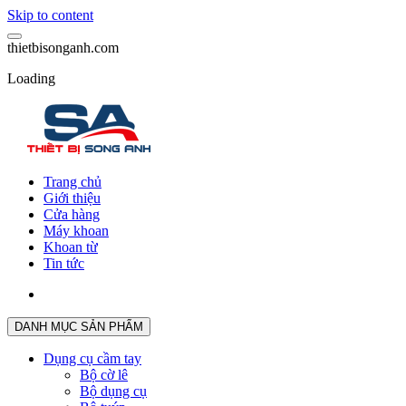
Skip to content
t
h
i
e
t
b
i
s
o
n
g
a
n
h
.
c
o
m
Loading
Trang chủ
Giới thiệu
Cửa hàng
Máy khoan
Khoan từ
Tin tức
DANH MỤC SẢN PHẨM
Dụng cụ cầm tay
Bộ cờ lê
Bộ dụng cụ