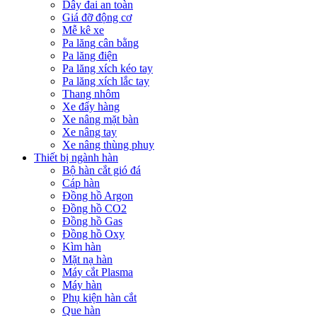
Dây đai an toàn
Giá đỡ động cơ
Mễ kê xe
Pa lăng cân bằng
Pa lăng điện
Pa lăng xích kéo tay
Pa lăng xích lắc tay
Thang nhôm
Xe đẩy hàng
Xe nâng mặt bàn
Xe nâng tay
Xe nâng thùng phuy
Thiết bị ngành hàn
Bộ hàn cắt gió đá
Cáp hàn
Đồng hồ Argon
Đồng hồ CO2
Đồng hồ Gas
Đồng hồ Oxy
Kìm hàn
Mặt nạ hàn
Máy cắt Plasma
Máy hàn
Phụ kiện hàn cắt
Que hàn