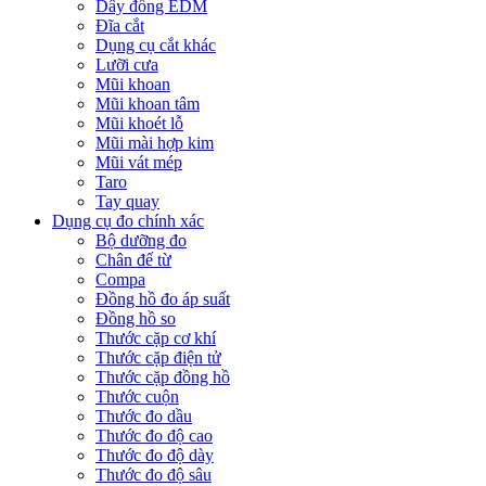
Dây đồng EDM
Đĩa cắt
Dụng cụ cắt khác
Lưỡi cưa
Mũi khoan
Mũi khoan tâm
Mũi khoét lỗ
Mũi mài hợp kim
Mũi vát mép
Taro
Tay quay
Dụng cụ đo chính xác
Bộ dưỡng đo
Chân đế từ
Compa
Đồng hồ đo áp suất
Đồng hồ so
Thước cặp cơ khí
Thước cặp điện tử
Thước cặp đồng hồ
Thước cuộn
Thước đo dầu
Thước đo độ cao
Thước đo độ dày
Thước đo độ sâu