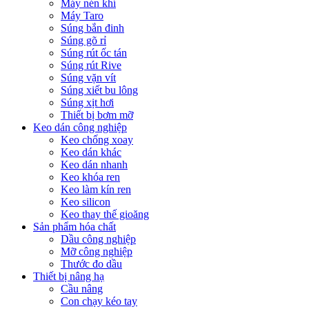
Máy nén khí
Máy Taro
Súng bắn đinh
Súng gõ rỉ
Súng rút ốc tán
Súng rút Rive
Súng vặn vít
Súng xiết bu lông
Súng xịt hơi
Thiết bị bơm mỡ
Keo dán công nghiệp
Keo chống xoay
Keo dán khác
Keo dán nhanh
Keo khóa ren
Keo làm kín ren
Keo silicon
Keo thay thế gioăng
Sản phẩm hóa chất
Dầu công nghiệp
Mỡ công nghiệp
Thước đo dầu
Thiết bị nâng hạ
Cầu nâng
Con chạy kéo tay