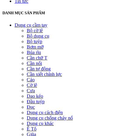
Tin tức
DANH MỤC SẢN PHẨM
Dụng cụ cầm tay
Bộ cờ lê
Bộ dụng cụ
Bộ tuýp
Bơm mỡ
Búa rìu
Cần chữ T
Cần nối
Cần tự động
Cần xiết chỉnh lực
Cảo
Cờ lê
Cưa
Dao kéo
Đầu tuýp
Đục
Dụng cụ cách điện
Dụng cụ chống cháy nổ
Dụng cụ khác
Ê Tô
Giũa