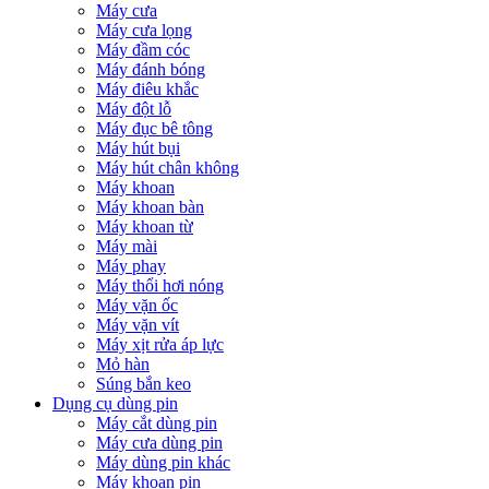
Máy cưa
Máy cưa lọng
Máy đầm cóc
Máy đánh bóng
Máy điêu khắc
Máy đột lỗ
Máy đục bê tông
Máy hút bụi
Máy hút chân không
Máy khoan
Máy khoan bàn
Máy khoan từ
Máy mài
Máy phay
Máy thổi hơi nóng
Máy vặn ốc
Máy vặn vít
Máy xịt rửa áp lực
Mỏ hàn
Súng bắn keo
Dụng cụ dùng pin
Máy cắt dùng pin
Máy cưa dùng pin
Máy dùng pin khác
Máy khoan pin