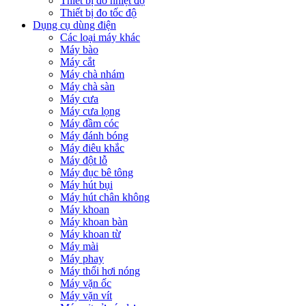
Thiết bị đo nhiệt độ
Thiết bị đo tốc độ
Dụng cụ dùng điện
Các loại máy khác
Máy bào
Máy cắt
Máy chà nhám
Máy chà sàn
Máy cưa
Máy cưa lọng
Máy đầm cóc
Máy đánh bóng
Máy điêu khắc
Máy đột lỗ
Máy đục bê tông
Máy hút bụi
Máy hút chân không
Máy khoan
Máy khoan bàn
Máy khoan từ
Máy mài
Máy phay
Máy thổi hơi nóng
Máy vặn ốc
Máy vặn vít