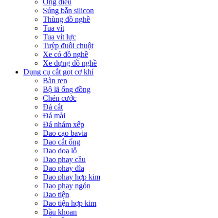
Ống điếu
Súng bắn silicon
Thùng đồ nghề
Tua vít
Tua vít lực
Tuýp đuôi chuột
Xe có đồ nghề
Xe đựng đồ nghề
Dụng cụ cắt gọt cơ khí
Bàn ren
Bộ lã ống đồng
Chén cước
Đá cắt
Đá mài
Đá nhám xếp
Dao cạo bavia
Dao cắt ống
Dao doa lỗ
Dao phay cầu
Dao phay đĩa
Dao phay hợp kim
Dao phay ngón
Dao tiện
Dao tiện hợp kim
Đầu khoan