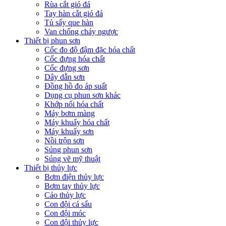
Rùa cắt gió đá
Tay hàn cắt gió đá
Tủ sấy que hàn
Van chống cháy ngược
Thiết bị phun sơn
Cốc đo độ đậm đặc hóa chất
Cốc đựng hóa chất
Cốc đựng sơn
Dây dẫn sơn
Đồng hồ đo áp suất
Dụng cụ phun sơn khác
Khớp nối hóa chất
Máy bơm màng
Máy khuấy hóa chất
Máy khuấy sơn
Nồi trộn sơn
Súng phun sơn
Súng vẽ mỹ thuật
Thiết bị thủy lực
Bơm điện thủy lực
Bơm tay thủy lực
Cảo thủy lực
Con đội cá sấu
Con đội móc
Con đội thủy lực