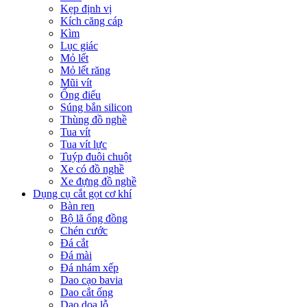
Kẹp định vị
Kích căng cáp
Kìm
Lục giác
Mỏ lết
Mỏ lết răng
Mũi vít
Ống điếu
Súng bắn silicon
Thùng đồ nghề
Tua vít
Tua vít lực
Tuýp đuôi chuột
Xe có đồ nghề
Xe đựng đồ nghề
Dụng cụ cắt gọt cơ khí
Bàn ren
Bộ lã ống đồng
Chén cước
Đá cắt
Đá mài
Đá nhám xếp
Dao cạo bavia
Dao cắt ống
Dao doa lỗ