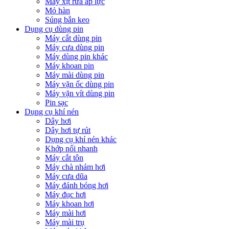
Máy xịt rửa áp lực
Mỏ hàn
Súng bắn keo
Dụng cụ dùng pin
Máy cắt dùng pin
Máy cưa dùng pin
Máy dùng pin khác
Máy khoan pin
Máy mài dùng pin
Máy vặn ốc dùng pin
Máy vặn vít dùng pin
Pin sạc
Dụng cụ khí nén
Dây hơi
Dây hơi tự rút
Dụng cụ khí nén khác
Khớp nối nhanh
Máy cắt tôn
Máy chà nhám hơi
Máy cưa dũa
Máy đánh bóng hơi
Máy đục hơi
Máy khoan hơi
Máy mài hơi
Máy mài trụ