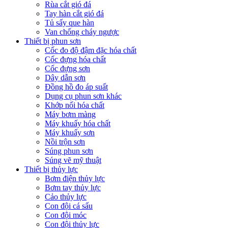
Rùa cắt gió đá
Tay hàn cắt gió đá
Tủ sấy que hàn
Van chống cháy ngược
Thiết bị phun sơn
Cốc đo độ đậm đặc hóa chất
Cốc đựng hóa chất
Cốc đựng sơn
Dây dẫn sơn
Đồng hồ đo áp suất
Dụng cụ phun sơn khác
Khớp nối hóa chất
Máy bơm màng
Máy khuấy hóa chất
Máy khuấy sơn
Nồi trộn sơn
Súng phun sơn
Súng vẽ mỹ thuật
Thiết bị thủy lực
Bơm điện thủy lực
Bơm tay thủy lực
Cảo thủy lực
Con đội cá sấu
Con đội móc
Con đội thủy lực