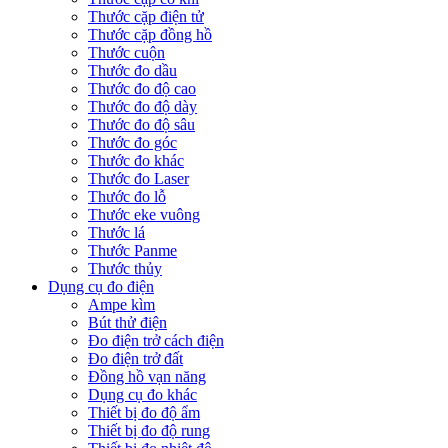
Thước cặp điện tử
Thước cặp đồng hồ
Thước cuộn
Thước đo dầu
Thước đo độ cao
Thước đo độ dày
Thước đo độ sâu
Thước đo góc
Thước đo khác
Thước đo Laser
Thước đo lỗ
Thước eke vuông
Thước lá
Thước Panme
Thước thủy
Dụng cụ đo điện
Ampe kìm
Bút thử điện
Đo điện trở cách điện
Đo điện trở đất
Đồng hồ vạn năng
Dụng cụ đo khác
Thiết bị đo độ ẩm
Thiết bị đo độ rung