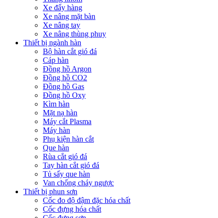
Xe đẩy hàng
Xe nâng mặt bàn
Xe nâng tay
Xe nâng thùng phuy
Thiết bị ngành hàn
Bộ hàn cắt gió đá
Cáp hàn
Đồng hồ Argon
Đồng hồ CO2
Đồng hồ Gas
Đồng hồ Oxy
Kìm hàn
Mặt nạ hàn
Máy cắt Plasma
Máy hàn
Phụ kiện hàn cắt
Que hàn
Rùa cắt gió đá
Tay hàn cắt gió đá
Tủ sấy que hàn
Van chống cháy ngược
Thiết bị phun sơn
Cốc đo độ đậm đặc hóa chất
Cốc đựng hóa chất
Cốc đựng sơn