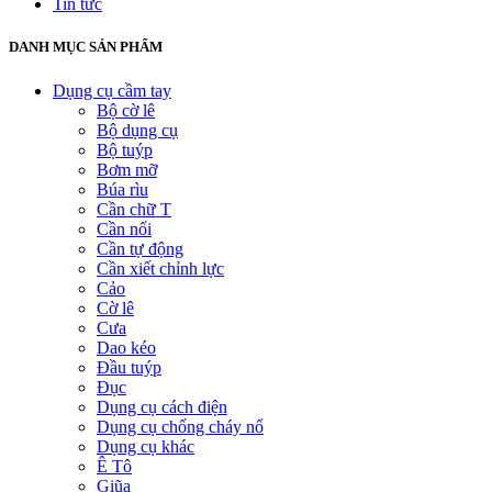
Tin tức
DANH MỤC SẢN PHẨM
Dụng cụ cầm tay
Bộ cờ lê
Bộ dụng cụ
Bộ tuýp
Bơm mỡ
Búa rìu
Cần chữ T
Cần nối
Cần tự động
Cần xiết chỉnh lực
Cảo
Cờ lê
Cưa
Dao kéo
Đầu tuýp
Đục
Dụng cụ cách điện
Dụng cụ chống cháy nổ
Dụng cụ khác
Ê Tô
Giũa