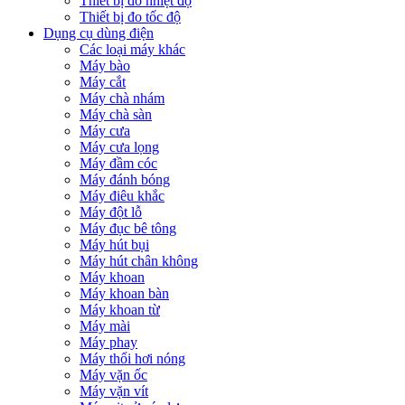
Thiết bị đo nhiệt độ
Thiết bị đo tốc độ
Dụng cụ dùng điện
Các loại máy khác
Máy bào
Máy cắt
Máy chà nhám
Máy chà sàn
Máy cưa
Máy cưa lọng
Máy đầm cóc
Máy đánh bóng
Máy điêu khắc
Máy đột lỗ
Máy đục bê tông
Máy hút bụi
Máy hút chân không
Máy khoan
Máy khoan bàn
Máy khoan từ
Máy mài
Máy phay
Máy thổi hơi nóng
Máy vặn ốc
Máy vặn vít