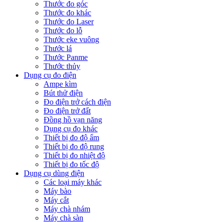
Thước đo góc
Thước đo khác
Thước đo Laser
Thước đo lỗ
Thước eke vuông
Thước lá
Thước Panme
Thước thủy
Dụng cụ đo điện
Ampe kìm
Bút thử điện
Đo điện trở cách điện
Đo điện trở đất
Đồng hồ vạn năng
Dụng cụ đo khác
Thiết bị đo độ ẩm
Thiết bị đo độ rung
Thiết bị đo nhiệt độ
Thiết bị đo tốc độ
Dụng cụ dùng điện
Các loại máy khác
Máy bào
Máy cắt
Máy chà nhám
Máy chà sàn