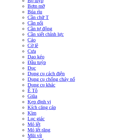
Bộ tuýp
Bơm mỡ
Búa rìu
Cần chữ T
Cần nối
Cần tự động
Cần xiết chỉnh lực
Cảo
Cờ lê
Cưa
Dao kéo
Đầu tuýp
Đục
Dụng cụ cách điện
Dụng cụ chống cháy nổ
Dụng cụ khác
Ê Tô
Giũa
Kẹp định vị
Kích căng cáp
Kìm
Lục giác
Mỏ lết
Mỏ lết răng
Mũi vít