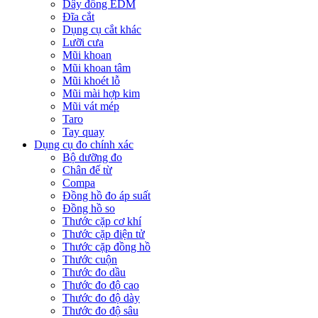
Dây đồng EDM
Đĩa cắt
Dụng cụ cắt khác
Lưỡi cưa
Mũi khoan
Mũi khoan tâm
Mũi khoét lỗ
Mũi mài hợp kim
Mũi vát mép
Taro
Tay quay
Dụng cụ đo chính xác
Bộ dưỡng đo
Chân đế từ
Compa
Đồng hồ đo áp suất
Đồng hồ so
Thước cặp cơ khí
Thước cặp điện tử
Thước cặp đồng hồ
Thước cuộn
Thước đo dầu
Thước đo độ cao
Thước đo độ dày
Thước đo độ sâu