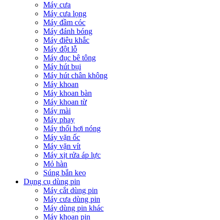
Máy cưa
Máy cưa lọng
Máy đầm cóc
Máy đánh bóng
Máy điêu khắc
Máy đột lỗ
Máy đục bê tông
Máy hút bụi
Máy hút chân không
Máy khoan
Máy khoan bàn
Máy khoan từ
Máy mài
Máy phay
Máy thổi hơi nóng
Máy vặn ốc
Máy vặn vít
Máy xịt rửa áp lực
Mỏ hàn
Súng bắn keo
Dụng cụ dùng pin
Máy cắt dùng pin
Máy cưa dùng pin
Máy dùng pin khác
Máy khoan pin