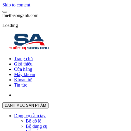
Skip to content
t
h
i
e
t
b
i
s
o
n
g
a
n
h
.
c
o
m
Loading
Trang chủ
Giới thiệu
Cửa hàng
Máy khoan
Khoan từ
Tin tức
DANH MỤC SẢN PHẨM
Dụng cụ cầm tay
Bộ cờ lê
Bộ dụng cụ