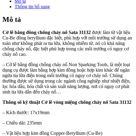
Mô tả
Thông tin bổ sung
Mô tả
Cờ lê bằng đồng chống cháy nổ Sata 31132
được làm từ vật liệu
Cu-Be đồng beryllium đặc biệt, phù hợp với môi trường sử dụng an
toàn như không phát ra tia lửa, không nhiễm từ, nó có khả năng
chống cháy nổ, đặc biệt phù hợp trong các môi trường có nguy cơ
cháy nổ cao.
– Cờ lê bằng đồng chống cháy nổ Non Sparking Tools, là một loại
dụng cụ được làm bằng hợp kim đồng hoặc hợp kim khác để ngăn
ngừa tia lửa điện trong môi trường có nguy cơ cháy nổ. Chúng
thường được sử dụng trong các ngành công nghiệp như nhiệt điện,
lọc hóa dầu, hóa chất và sản xuất năng lượng, nơi có nguy cơ phát
sinh tia lửa dẫn đến cháy nổ…
Thông số kỹ thuật
Cờ lê vòng miệng chống cháy nổ Sata 31132
– Kích thước: 17x19mm
– Chiều dài: 235mm
– Vật liệu hợp kim đồng Copper-Beryllium (Cu-Be)