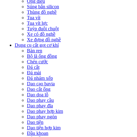
Ống điếu
Súng bắn silicon
Thùng đồ nghề
Tua vít
Tua vít lực
Tuýp đuôi chuột
Xe có đồ nghề
Xe đựng đồ nghề
Dụng cụ cắt gọt cơ khí
Bàn ren
Bộ lã ống đồng
Chén cước
Đá cắt
Đá mài
Đá nhám xếp
Dao cạo bavia
Dao cắt ống
Dao doa lỗ
Dao phay cầu
Dao phay đĩa
Dao phay hợp kim
Dao phay ngón
Dao tiện
Dao tiện hợp kim
Đầu khoan