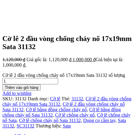
Cờ lê 2 đầu vòng chống cháy nổ 17x19mm
Sata 31132
1,120,000
₫
Giá gốc là: 1,120,000 ₫.
1,000,000
₫
Giá hiện tại là:
1,000,000 ₫.
Cờ lê 2 đầu vòng chống cháy nổ 17x19mm Sata 31132 số lượng
Thêm vào giỏ hàng
Add to wishlist
SKU:
31132
Danh mục:
Cờ lê
Thẻ:
31132
,
Cờ lê 2 đầu vòng chống
cháy nổ 17x19mm Sata 31132
,
Cờ lê 2 đầu vòng chống cháy nổ
Sata 31132
,
Cờ lê bằng đồng chống cháy nổ
,
Cờ lê bằng đồng
chống cháy nổ Sata 31132
,
Cờ lê chống cháy nổ
,
Cờ lê chống cháy
nổ Sata
,
Cờ lê chống cháy nổ Sata 31132
,
Dụng cụ cầm tay
,
Sata
31132
,
SC31132
Thương hiệu:
Sata