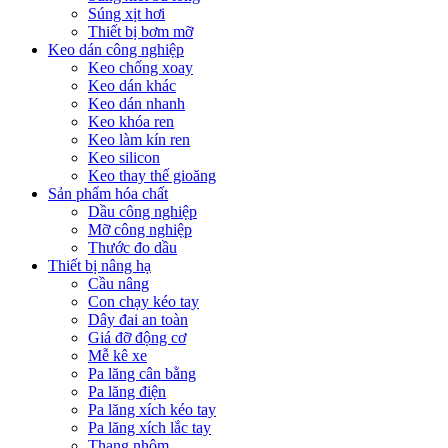
Súng xịt hơi
Thiết bị bơm mỡ
Keo dán công nghiệp
Keo chống xoay
Keo dán khác
Keo dán nhanh
Keo khóa ren
Keo làm kín ren
Keo silicon
Keo thay thế gioăng
Sản phẩm hóa chất
Dầu công nghiệp
Mỡ công nghiệp
Thước đo dầu
Thiết bị nâng hạ
Cầu nâng
Con chạy kéo tay
Dây đai an toàn
Giá đỡ động cơ
Mễ kê xe
Pa lăng cân bằng
Pa lăng điện
Pa lăng xích kéo tay
Pa lăng xích lắc tay
Thang nhôm