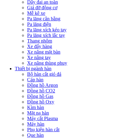
Dây đai an toàn
Giá đỡ động cơ
Mễ kê xe
Pa lăng cân bằng
Pa lăng điện
Pa lăng xích kéo tay
Pa lăng xích lắc tay
Thang nhôm
Xe đẩy hàng
Xe nâng mặt bàn
Xe nâng tay
Xe nâng thùng phuy
Thiết bị ngành hàn
Bộ hàn cắt gió đá
Cáp hàn
Đồng hồ Argon
Đồng hồ CO2
Đồng hồ Gas
Đồng hồ Oxy
Kìm hàn
Mặt nạ hàn
Máy cắt Plasma
Máy hàn
Phụ kiện hàn cắt
Que hàn