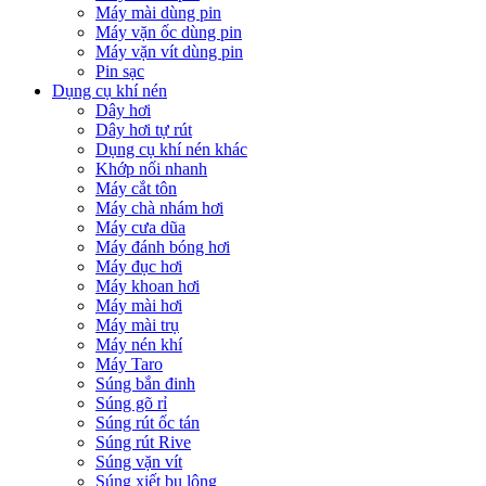
Máy mài dùng pin
Máy vặn ốc dùng pin
Máy vặn vít dùng pin
Pin sạc
Dụng cụ khí nén
Dây hơi
Dây hơi tự rút
Dụng cụ khí nén khác
Khớp nối nhanh
Máy cắt tôn
Máy chà nhám hơi
Máy cưa dũa
Máy đánh bóng hơi
Máy đục hơi
Máy khoan hơi
Máy mài hơi
Máy mài trụ
Máy nén khí
Máy Taro
Súng bắn đinh
Súng gõ rỉ
Súng rút ốc tán
Súng rút Rive
Súng vặn vít
Súng xiết bu lông