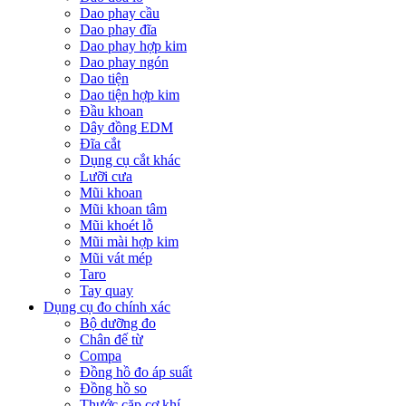
Dao phay cầu
Dao phay đĩa
Dao phay hợp kim
Dao phay ngón
Dao tiện
Dao tiện hợp kim
Đầu khoan
Dây đồng EDM
Đĩa cắt
Dụng cụ cắt khác
Lưỡi cưa
Mũi khoan
Mũi khoan tâm
Mũi khoét lỗ
Mũi mài hợp kim
Mũi vát mép
Taro
Tay quay
Dụng cụ đo chính xác
Bộ dưỡng đo
Chân đế từ
Compa
Đồng hồ đo áp suất
Đồng hồ so
Thước cặp cơ khí