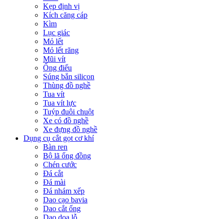
Kẹp định vị
Kích căng cáp
Kìm
Lục giác
Mỏ lết
Mỏ lết răng
Mũi vít
Ống điếu
Súng bắn silicon
Thùng đồ nghề
Tua vít
Tua vít lực
Tuýp đuôi chuột
Xe có đồ nghề
Xe đựng đồ nghề
Dụng cụ cắt gọt cơ khí
Bàn ren
Bộ lã ống đồng
Chén cước
Đá cắt
Đá mài
Đá nhám xếp
Dao cạo bavia
Dao cắt ống
Dao doa lỗ