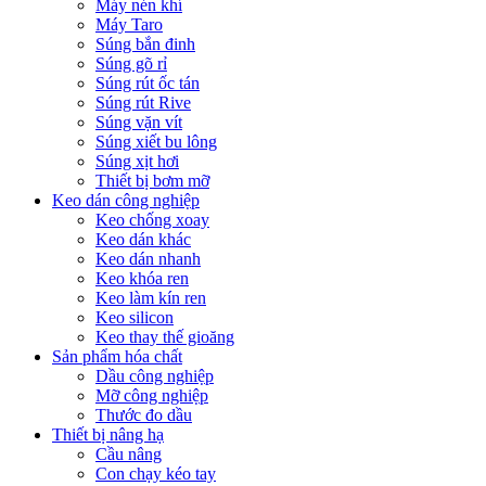
Máy nén khí
Máy Taro
Súng bắn đinh
Súng gõ rỉ
Súng rút ốc tán
Súng rút Rive
Súng vặn vít
Súng xiết bu lông
Súng xịt hơi
Thiết bị bơm mỡ
Keo dán công nghiệp
Keo chống xoay
Keo dán khác
Keo dán nhanh
Keo khóa ren
Keo làm kín ren
Keo silicon
Keo thay thế gioăng
Sản phẩm hóa chất
Dầu công nghiệp
Mỡ công nghiệp
Thước đo dầu
Thiết bị nâng hạ
Cầu nâng
Con chạy kéo tay