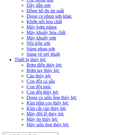
Dây dẫn sơn
Đồng hồ đo áp suất
Dụng cụ phun sơn khác
Khớp nối hóa chất
Máy bơm màng
Máy khuấy hóa chất
Máy khuấy sơn
Nồi trộn sơn
Súng phun sơn
Súng vẽ mỹ thuật
Thiết bị thủy lực
Bơm điện thủy lực
Bơm tay thủy lực
Cảo thủy lực
Con đội cá sấu
Con đội móc
Con đội thủy lực
Dụng cụ uốn ống thủy lực
Kìm bấm cos thủy lực
Kìm cắt cáp thủy lực
Máy đột lỗ thủy lực
Máy ép thủy lực
Máy uốn ống thủy lực