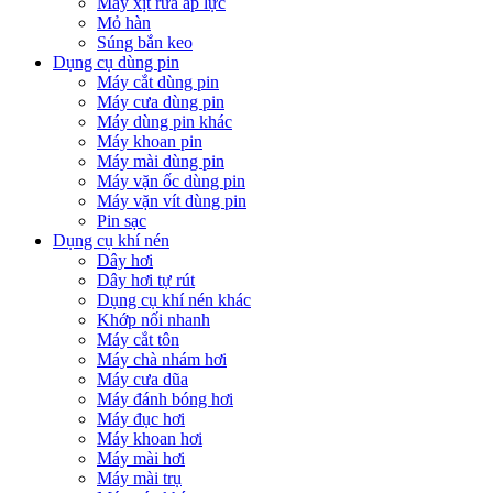
Máy xịt rửa áp lực
Mỏ hàn
Súng bắn keo
Dụng cụ dùng pin
Máy cắt dùng pin
Máy cưa dùng pin
Máy dùng pin khác
Máy khoan pin
Máy mài dùng pin
Máy vặn ốc dùng pin
Máy vặn vít dùng pin
Pin sạc
Dụng cụ khí nén
Dây hơi
Dây hơi tự rút
Dụng cụ khí nén khác
Khớp nối nhanh
Máy cắt tôn
Máy chà nhám hơi
Máy cưa dũa
Máy đánh bóng hơi
Máy đục hơi
Máy khoan hơi
Máy mài hơi
Máy mài trụ