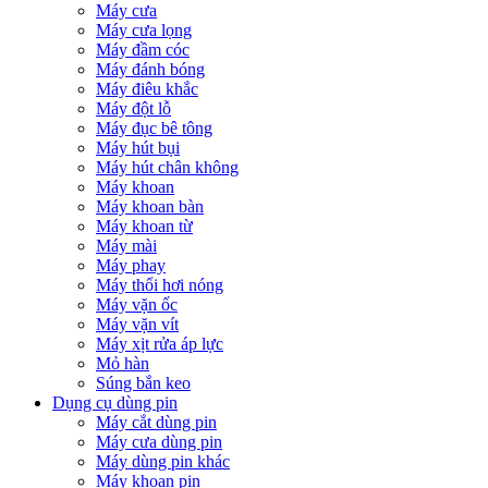
Máy cưa
Máy cưa lọng
Máy đầm cóc
Máy đánh bóng
Máy điêu khắc
Máy đột lỗ
Máy đục bê tông
Máy hút bụi
Máy hút chân không
Máy khoan
Máy khoan bàn
Máy khoan từ
Máy mài
Máy phay
Máy thổi hơi nóng
Máy vặn ốc
Máy vặn vít
Máy xịt rửa áp lực
Mỏ hàn
Súng bắn keo
Dụng cụ dùng pin
Máy cắt dùng pin
Máy cưa dùng pin
Máy dùng pin khác
Máy khoan pin