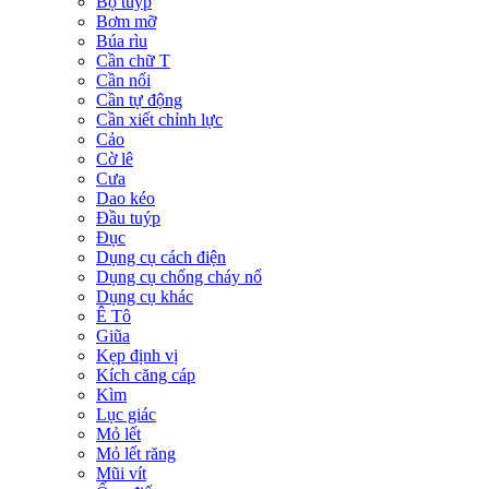
Bộ tuýp
Bơm mỡ
Búa rìu
Cần chữ T
Cần nối
Cần tự động
Cần xiết chỉnh lực
Cảo
Cờ lê
Cưa
Dao kéo
Đầu tuýp
Đục
Dụng cụ cách điện
Dụng cụ chống cháy nổ
Dụng cụ khác
Ê Tô
Giũa
Kẹp định vị
Kích căng cáp
Kìm
Lục giác
Mỏ lết
Mỏ lết răng
Mũi vít