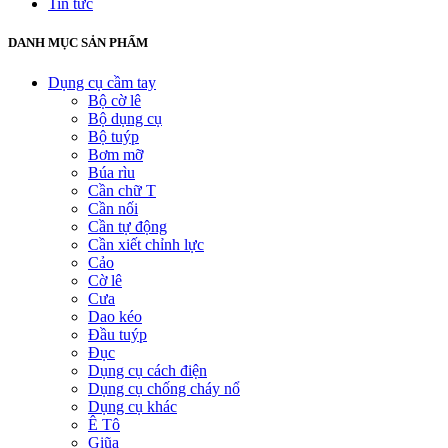
Tin tức
DANH MỤC SẢN PHẨM
Dụng cụ cầm tay
Bộ cờ lê
Bộ dụng cụ
Bộ tuýp
Bơm mỡ
Búa rìu
Cần chữ T
Cần nối
Cần tự động
Cần xiết chỉnh lực
Cảo
Cờ lê
Cưa
Dao kéo
Đầu tuýp
Đục
Dụng cụ cách điện
Dụng cụ chống cháy nổ
Dụng cụ khác
Ê Tô
Giũa