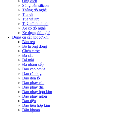
Ống điếu
Súng bắn silicon
Thùng đồ nghề
Tua vít
Tua vít lực
Tuýp đuôi chuột
Xe có đồ nghề
Xe đựng đồ nghề
Dụng cụ cắt gọt cơ khí
Bàn ren
Bộ lã ống đồng
Chén cước
Đá cắt
Đá mài
Đá nhám xếp
Dao cạo bavia
Dao cắt ống
Dao doa lỗ
Dao phay cầu
Dao phay đĩa
Dao phay hợp kim
Dao phay ngón
Dao tiện
Dao tiện hợp kim
Đầu khoan