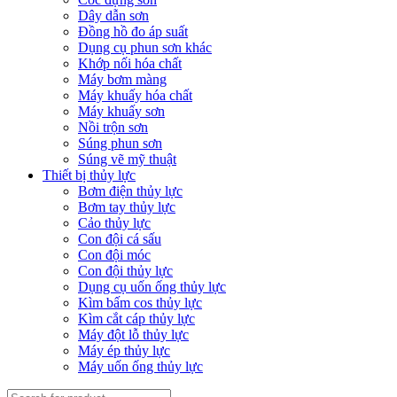
Dây dẫn sơn
Đồng hồ đo áp suất
Dụng cụ phun sơn khác
Khớp nối hóa chất
Máy bơm màng
Máy khuấy hóa chất
Máy khuấy sơn
Nồi trộn sơn
Súng phun sơn
Súng vẽ mỹ thuật
Thiết bị thủy lực
Bơm điện thủy lực
Bơm tay thủy lực
Cảo thủy lực
Con đội cá sấu
Con đội móc
Con đội thủy lực
Dụng cụ uốn ống thủy lực
Kìm bấm cos thủy lực
Kìm cắt cáp thủy lực
Máy đột lỗ thủy lực
Máy ép thủy lực
Máy uốn ống thủy lực