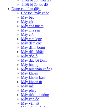
Thiết bị đo nhiệt độ
Thiết bị đo tốc độ
Dụng cụ dùng điện
Các loại máy khác
Máy bào
Máy cắt
Máy chà nhám
Máy chà sàn
Máy cưa
Máy cưa lọng
Máy đầm cóc
Máy đánh bóng
Máy điêu khắc
Máy đột lỗ
Máy đục bê tông
Máy hút bụi
Máy hút chân không
Máy khoan
Máy khoan bàn
Máy khoan từ
Máy mài
Máy phay
Máy thổi hơi nóng
Máy vặn ốc
Máy vặn vít