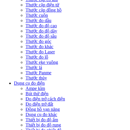
Thước cặp điện tử
Thước cặp đồng hồ
Thước cuộn
Thước đo dầu
Thước đo độ cao
Thước đo độ dày
Thước đo độ sâu
Thước đo góc
Thước đo khác
Thước đo Laser
Thước đo lỗ
Thước eke vuông
Thước lá
Thước Panme
Thước thủy
Dụng cụ đo điện
Ampe kìm
Bút thử điện
Đo điện trở cách điện
Đo điện trở đất
Đồng hồ vạn năng
Dụng cụ đo khác
Thiết bị đo độ ẩm
Thiết bị đo độ rung