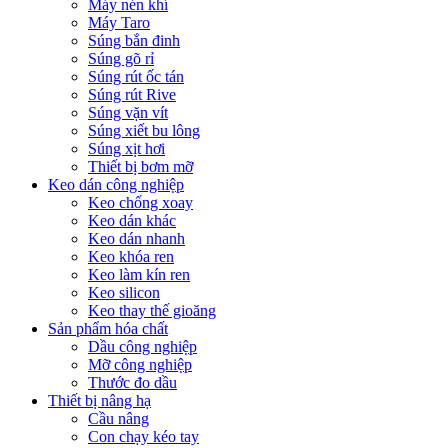
Máy nén khí
Máy Taro
Súng bắn đinh
Súng gõ rỉ
Súng rút ốc tán
Súng rút Rive
Súng vặn vít
Súng xiết bu lông
Súng xịt hơi
Thiết bị bơm mỡ
Keo dán công nghiệp
Keo chống xoay
Keo dán khác
Keo dán nhanh
Keo khóa ren
Keo làm kín ren
Keo silicon
Keo thay thế gioăng
Sản phẩm hóa chất
Dầu công nghiệp
Mỡ công nghiệp
Thước đo dầu
Thiết bị nâng hạ
Cầu nâng
Con chạy kéo tay