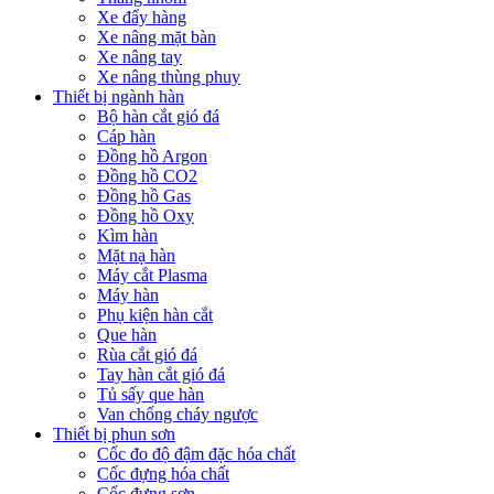
Xe đẩy hàng
Xe nâng mặt bàn
Xe nâng tay
Xe nâng thùng phuy
Thiết bị ngành hàn
Bộ hàn cắt gió đá
Cáp hàn
Đồng hồ Argon
Đồng hồ CO2
Đồng hồ Gas
Đồng hồ Oxy
Kìm hàn
Mặt nạ hàn
Máy cắt Plasma
Máy hàn
Phụ kiện hàn cắt
Que hàn
Rùa cắt gió đá
Tay hàn cắt gió đá
Tủ sấy que hàn
Van chống cháy ngược
Thiết bị phun sơn
Cốc đo độ đậm đặc hóa chất
Cốc đựng hóa chất
Cốc đựng sơn