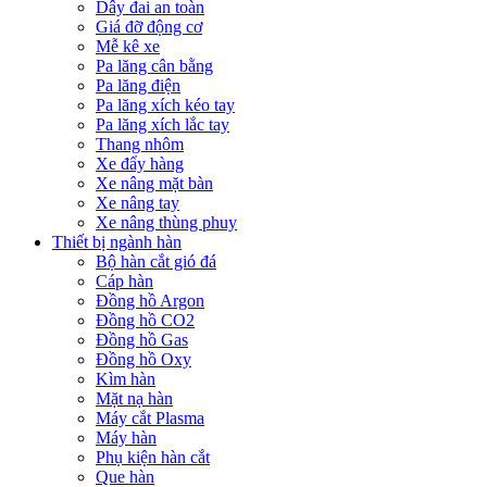
Dây đai an toàn
Giá đỡ động cơ
Mễ kê xe
Pa lăng cân bằng
Pa lăng điện
Pa lăng xích kéo tay
Pa lăng xích lắc tay
Thang nhôm
Xe đẩy hàng
Xe nâng mặt bàn
Xe nâng tay
Xe nâng thùng phuy
Thiết bị ngành hàn
Bộ hàn cắt gió đá
Cáp hàn
Đồng hồ Argon
Đồng hồ CO2
Đồng hồ Gas
Đồng hồ Oxy
Kìm hàn
Mặt nạ hàn
Máy cắt Plasma
Máy hàn
Phụ kiện hàn cắt
Que hàn