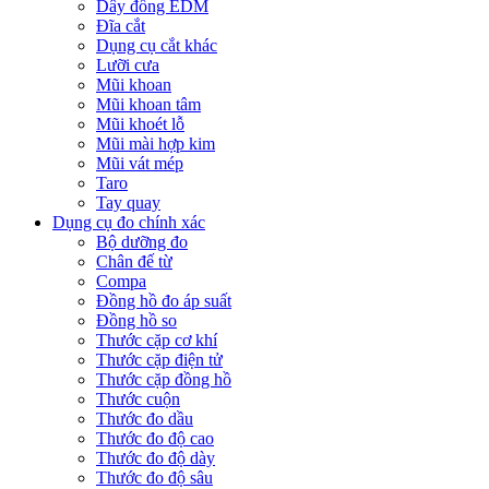
Dây đồng EDM
Đĩa cắt
Dụng cụ cắt khác
Lưỡi cưa
Mũi khoan
Mũi khoan tâm
Mũi khoét lỗ
Mũi mài hợp kim
Mũi vát mép
Taro
Tay quay
Dụng cụ đo chính xác
Bộ dưỡng đo
Chân đế từ
Compa
Đồng hồ đo áp suất
Đồng hồ so
Thước cặp cơ khí
Thước cặp điện tử
Thước cặp đồng hồ
Thước cuộn
Thước đo dầu
Thước đo độ cao
Thước đo độ dày
Thước đo độ sâu