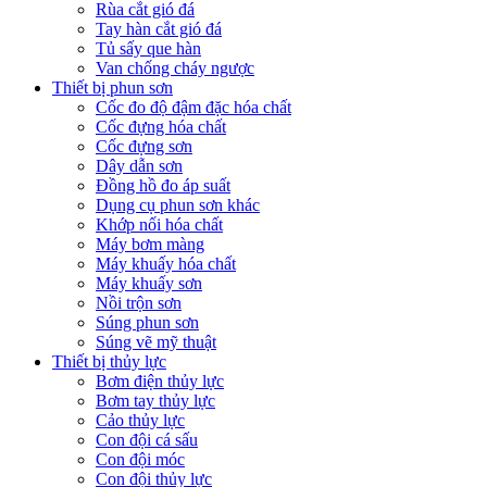
Rùa cắt gió đá
Tay hàn cắt gió đá
Tủ sấy que hàn
Van chống cháy ngược
Thiết bị phun sơn
Cốc đo độ đậm đặc hóa chất
Cốc đựng hóa chất
Cốc đựng sơn
Dây dẫn sơn
Đồng hồ đo áp suất
Dụng cụ phun sơn khác
Khớp nối hóa chất
Máy bơm màng
Máy khuấy hóa chất
Máy khuấy sơn
Nồi trộn sơn
Súng phun sơn
Súng vẽ mỹ thuật
Thiết bị thủy lực
Bơm điện thủy lực
Bơm tay thủy lực
Cảo thủy lực
Con đội cá sấu
Con đội móc
Con đội thủy lực