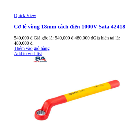
Quick View
Cờ lê vòng 18mm cách điện 1000V Sata 42418
540,000
₫
Giá gốc là: 540,000 ₫.
480,000
₫
Giá hiện tại là:
480,000 ₫.
Thêm vào giỏ hàng
Add to wishlist