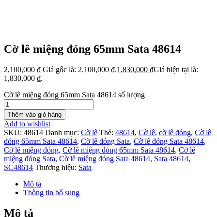
Cờ lê miệng đóng 65mm Sata 48614
2,100,000
₫
Giá gốc là: 2,100,000 ₫.
1,830,000
₫
Giá hiện tại là:
1,830,000 ₫.
Cờ lê miệng đóng 65mm Sata 48614 số lượng
Thêm vào giỏ hàng
Add to wishlist
SKU:
48614
Danh mục:
Cờ lê
Thẻ:
48614
,
Cờ lê
,
cờ lê đóng
,
Cờ lê
đóng 65mm Sata 48614
,
Cờ lê đóng Sata
,
Cờ lê đóng Sata 48614
,
Cờ lê miệng đóng
,
Cờ lê miệng đóng 65mm Sata 48614
,
Cờ lê
miệng đóng Sata
,
Cờ lê miệng đóng Sata 48614
,
Sata 48614
,
SC48614
Thương hiệu:
Sata
Mô tả
Thông tin bổ sung
Mô tả