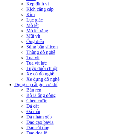
Kẹp định vị
Kích căng cáp
Kìm
Lục giác
Mỏ lết
Mỏ lết răng
Mũi vít
Ống điếu
Súng bắn silicon
Thùng đồ nghề
Tua vít
Tua vít lực
Tuýp đuôi chuột
Xe có đồ nghề
Xe đựng đồ nghề
Dụng cụ cắt gọt cơ khí
Bàn ren
Bộ lã ống đồng
Chén cước
Đá cắt
Đá mài
Đá nhám xếp
Dao cạo bavia
Dao cắt ống
Dao doa lỗ