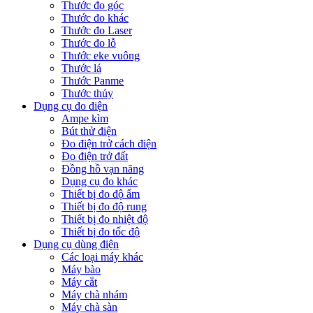
Thước đo góc
Thước đo khác
Thước đo Laser
Thước đo lỗ
Thước eke vuông
Thước lá
Thước Panme
Thước thủy
Dụng cụ đo điện
Ampe kìm
Bút thử điện
Đo điện trở cách điện
Đo điện trở đất
Đồng hồ vạn năng
Dụng cụ đo khác
Thiết bị đo độ ẩm
Thiết bị đo độ rung
Thiết bị đo nhiệt độ
Thiết bị đo tốc độ
Dụng cụ dùng điện
Các loại máy khác
Máy bào
Máy cắt
Máy chà nhám
Máy chà sàn