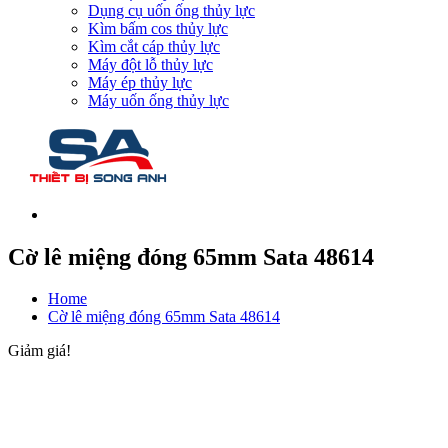
Dụng cụ uốn ống thủy lực
Kìm bấm cos thủy lực
Kìm cắt cáp thủy lực
Máy đột lỗ thủy lực
Máy ép thủy lực
Máy uốn ống thủy lực
Cờ lê miệng đóng 65mm Sata 48614
Home
Cờ lê miệng đóng 65mm Sata 48614
Giảm giá!