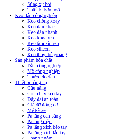
Súng xịt hơi
Thiết bị bơm mỡ
Keo dán công nghiệp
Keo chống xoay
Keo dán khác
Keo dán nhanh
Keo khóa ren
Keo làm kín ren
Keo silicon
Keo thay thế gioăng
Sản phẩm hóa chất
Dầu công nghiệp
Mỡ công nghiệp
Thước đo dầu
Thiết bị nâng hạ
Cầu nâng
Con chạy kéo tay
Dây đai an toàn
Giá đỡ động cơ
Mễ kê xe
Pa lăng cân bằng
Pa lăng điện
Pa lăng xích kéo tay
Pa lăng xích lắc tay
Thang nhôm