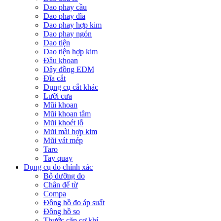
Dao phay cầu
Dao phay đĩa
Dao phay hợp kim
Dao phay ngón
Dao tiện
Dao tiện hợp kim
Đầu khoan
Dây đồng EDM
Đĩa cắt
Dụng cụ cắt khác
Lưỡi cưa
Mũi khoan
Mũi khoan tâm
Mũi khoét lỗ
Mũi mài hợp kim
Mũi vát mép
Taro
Tay quay
Dụng cụ đo chính xác
Bộ dưỡng đo
Chân đế từ
Compa
Đồng hồ đo áp suất
Đồng hồ so
Thước cặp cơ khí