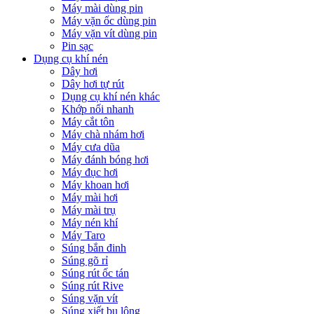
Máy mài dùng pin
Máy vặn ốc dùng pin
Máy vặn vít dùng pin
Pin sạc
Dụng cụ khí nén
Dây hơi
Dây hơi tự rút
Dụng cụ khí nén khác
Khớp nối nhanh
Máy cắt tôn
Máy chà nhám hơi
Máy cưa dũa
Máy đánh bóng hơi
Máy đục hơi
Máy khoan hơi
Máy mài hơi
Máy mài trụ
Máy nén khí
Máy Taro
Súng bắn đinh
Súng gõ rỉ
Súng rút ốc tán
Súng rút Rive
Súng vặn vít
Súng xiết bu lông