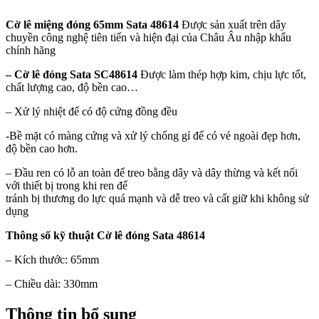
Cờ lê miệng đóng 65mm Sata 48614
Được sản xuất trên dây
chuyền công nghệ tiên tiến và hiện đại của Châu Âu nhập khẩu
chính hãng
–
Cờ lê đóng Sata SC48614
Được làm thép hợp kim, chịu lực tốt,
chất lượng cao, độ bền cao…
– Xử lý nhiệt để có độ cứng đồng đều
-Bề mặt có màng cứng và xử lý chống gỉ để có vẻ ngoài đẹp hơn,
độ bền cao hơn.
– Đầu ren có lỗ an toàn để treo bằng dây và dây thừng và kết nối
với thiết bị trong khi ren để
tránh bị thương do lực quá mạnh và dễ treo và cất giữ khi không sử
dụng
Thông số kỹ thuật
Cờ lê đóng Sata 48614
– Kích thước: 65mm
– Chiều dài: 330mm
Thông tin bổ sung