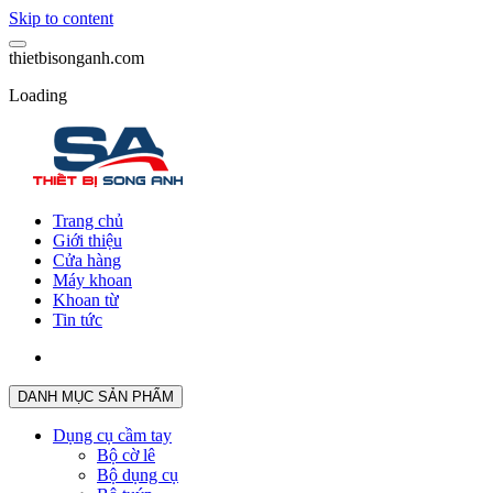
Skip to content
t
h
i
e
t
b
i
s
o
n
g
a
n
h
.
c
o
m
Loading
Trang chủ
Giới thiệu
Cửa hàng
Máy khoan
Khoan từ
Tin tức
DANH MỤC SẢN PHẨM
Dụng cụ cầm tay
Bộ cờ lê
Bộ dụng cụ