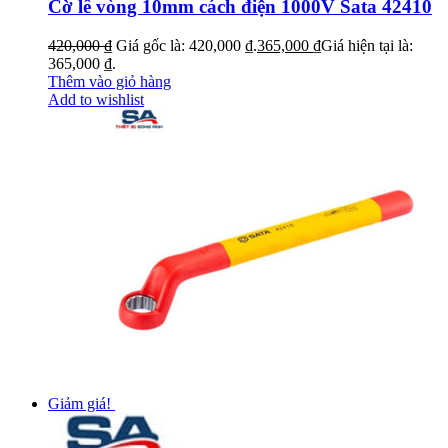
Cờ lê vòng 10mm cách điện 1000V Sata 42410
420,000
₫
Giá gốc là: 420,000 ₫.
365,000
₫
Giá hiện tại là:
365,000 ₫.
Thêm vào giỏ hàng
Add to wishlist
Giảm giá!