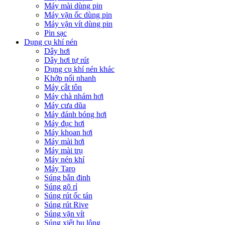
Máy mài dùng pin
Máy vặn ốc dùng pin
Máy vặn vít dùng pin
Pin sạc
Dụng cụ khí nén
Dây hơi
Dây hơi tự rút
Dụng cụ khí nén khác
Khớp nối nhanh
Máy cắt tôn
Máy chà nhám hơi
Máy cưa dũa
Máy đánh bóng hơi
Máy đục hơi
Máy khoan hơi
Máy mài hơi
Máy mài trụ
Máy nén khí
Máy Taro
Súng bắn đinh
Súng gõ rỉ
Súng rút ốc tán
Súng rút Rive
Súng vặn vít
Súng xiết bu lông