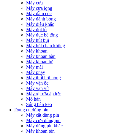
Máy cưa
Máy cưa lọng
Máy đầm cóc
Máy đánh bóng
Máy điêu khắc
Máy đột lỗ
Máy đục bê tông
Máy hút bụi
Máy hút chân không
Máy khoan
Máy khoan bàn
Máy khoan từ
Máy mài
Máy phay
Máy thổi hơi nóng
Máy vặn ốc
Máy vặn vít
Máy xịt rửa áp lực
Mỏ hàn
Súng bắn keo
Dụng cụ dùng pin
Máy cắt dùng pin
Máy cưa dùng pin
Máy dùng pin khác
Máy khoan pin