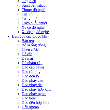
Ống điếu
Súng bắn silicon
Thùng đồ nghề
Tua vít
Tua vít lực
Tuýp đuôi chuột
Xe có đồ nghề
Xe đựng đồ nghề
Dụng cụ cắt gọt cơ khí
Bàn ren
Bộ lã ống đồng
Chén cước
Đá cắt
Đá mài
Đá nhám xếp
Dao cạo bavia
Dao cắt ống
Dao doa lỗ
Dao phay cầu
Dao phay đĩa
Dao phay hợp kim
Dao phay ngón
Dao tiện
Dao tiện hợp kim
Đầu khoan