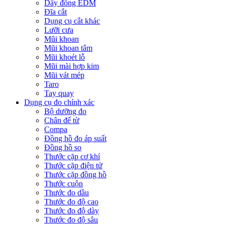
Dây đồng EDM
Đĩa cắt
Dụng cụ cắt khác
Lưỡi cưa
Mũi khoan
Mũi khoan tâm
Mũi khoét lỗ
Mũi mài hợp kim
Mũi vát mép
Taro
Tay quay
Dụng cụ đo chính xác
Bộ dưỡng đo
Chân đế từ
Compa
Đồng hồ đo áp suất
Đồng hồ so
Thước cặp cơ khí
Thước cặp điện tử
Thước cặp đồng hồ
Thước cuộn
Thước đo dầu
Thước đo độ cao
Thước đo độ dày
Thước đo độ sâu