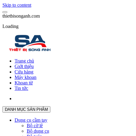
Skip to content
t
h
i
e
t
b
i
s
o
n
g
a
n
h
.
c
o
m
Loading
Trang chủ
Giới thiệu
Cửa hàng
Máy khoan
Khoan từ
Tin tức
DANH MỤC SẢN PHẨM
Dụng cụ cầm tay
Bộ cờ lê
Bộ dụng cụ