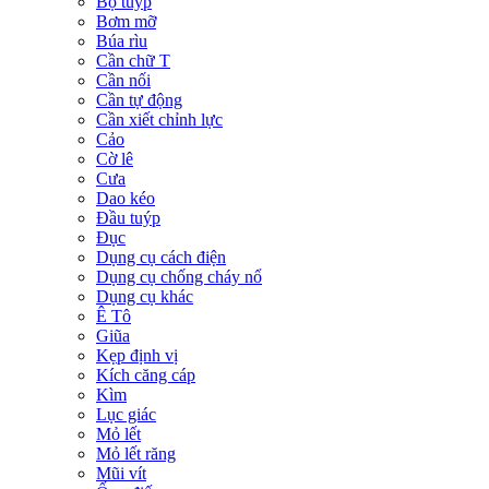
Bộ tuýp
Bơm mỡ
Búa rìu
Cần chữ T
Cần nối
Cần tự động
Cần xiết chỉnh lực
Cảo
Cờ lê
Cưa
Dao kéo
Đầu tuýp
Đục
Dụng cụ cách điện
Dụng cụ chống cháy nổ
Dụng cụ khác
Ê Tô
Giũa
Kẹp định vị
Kích căng cáp
Kìm
Lục giác
Mỏ lết
Mỏ lết răng
Mũi vít