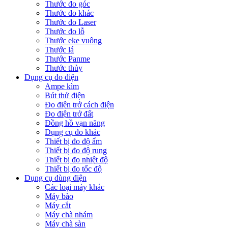
Thước đo góc
Thước đo khác
Thước đo Laser
Thước đo lỗ
Thước eke vuông
Thước lá
Thước Panme
Thước thủy
Dụng cụ đo điện
Ampe kìm
Bút thử điện
Đo điện trở cách điện
Đo điện trở đất
Đồng hồ vạn năng
Dụng cụ đo khác
Thiết bị đo độ ẩm
Thiết bị đo độ rung
Thiết bị đo nhiệt độ
Thiết bị đo tốc độ
Dụng cụ dùng điện
Các loại máy khác
Máy bào
Máy cắt
Máy chà nhám
Máy chà sàn