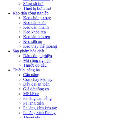
Súng xịt hơi
Thiết bị bơm mỡ
Keo dán công nghiệp
Keo chống xoay
Keo dán khác
Keo dán nhanh
Keo khóa ren
Keo làm kín ren
Keo silicon
Keo thay thế gioăng
Sản phẩm hóa chất
Dầu công nghiệp
Mỡ công nghiệp
Thước đo dầu
Thiết bị nâng hạ
Cầu nâng
Con chạy kéo tay
Dây đai an toàn
Giá đỡ động cơ
Mễ kê xe
Pa lăng cân bằng
Pa lăng điện
Pa lăng xích kéo tay
Pa lăng xích lắc tay
Thang nhôm