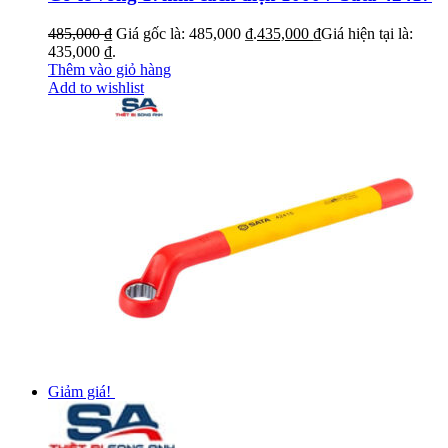
485,000
₫
Giá gốc là: 485,000 ₫.
435,000
₫
Giá hiện tại là:
435,000 ₫.
Thêm vào giỏ hàng
Add to wishlist
Giảm giá!