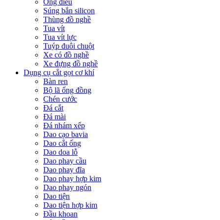
Ống điếu
Súng bắn silicon
Thùng đồ nghề
Tua vít
Tua vít lực
Tuýp đuôi chuột
Xe có đồ nghề
Xe đựng đồ nghề
Dụng cụ cắt gọt cơ khí
Bàn ren
Bộ lã ống đồng
Chén cước
Đá cắt
Đá mài
Đá nhám xếp
Dao cạo bavia
Dao cắt ống
Dao doa lỗ
Dao phay cầu
Dao phay đĩa
Dao phay hợp kim
Dao phay ngón
Dao tiện
Dao tiện hợp kim
Đầu khoan