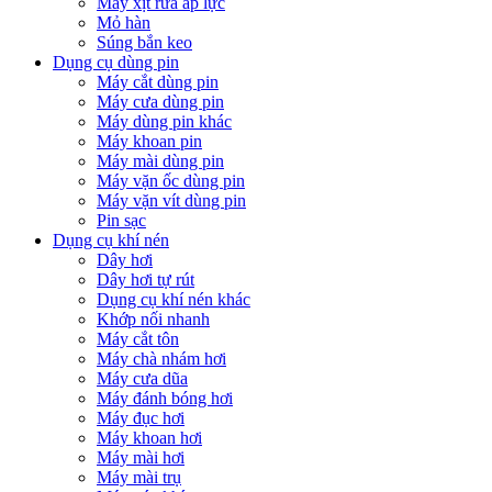
Máy xịt rửa áp lực
Mỏ hàn
Súng bắn keo
Dụng cụ dùng pin
Máy cắt dùng pin
Máy cưa dùng pin
Máy dùng pin khác
Máy khoan pin
Máy mài dùng pin
Máy vặn ốc dùng pin
Máy vặn vít dùng pin
Pin sạc
Dụng cụ khí nén
Dây hơi
Dây hơi tự rút
Dụng cụ khí nén khác
Khớp nối nhanh
Máy cắt tôn
Máy chà nhám hơi
Máy cưa dũa
Máy đánh bóng hơi
Máy đục hơi
Máy khoan hơi
Máy mài hơi
Máy mài trụ