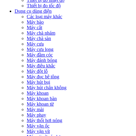
Thiết bị đo nhiệt độ
Thiết bị đo tốc độ
Dụng cụ dùng điện
Các loại máy khác
Máy bào
Máy cắt
Máy chà nhám
Máy chà sàn
Máy cưa
Máy cưa lọng
Máy đầm cóc
Máy đánh bóng
Máy điêu khắc
Máy đột lỗ
Máy đục bê tông
Máy hút bụi
Máy hút chân không
Máy khoan
Máy khoan bàn
Máy khoan từ
Máy mài
Máy phay
Máy thổi hơi nóng
Máy vặn ốc
Máy vặn vít