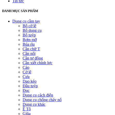
Tin tức
DANH MỤC SẢN PHẨM
Dụng cụ cầm tay
Bộ cờ lê
Bộ dụng cụ
Bộ tuýp
Bơm mỡ
Búa rìu
Cần chữ T
Cần nối
Cần tự động
Cần xiết chỉnh lực
Cảo
Cờ lê
Cưa
Dao kéo
Đầu tuýp
Đục
Dụng cụ cách điện
Dụng cụ chống cháy nổ
Dụng cụ khác
Ê Tô
Giũa