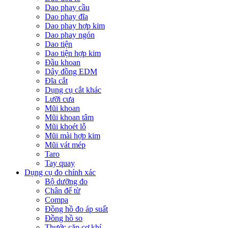
Dao phay cầu
Dao phay đĩa
Dao phay hợp kim
Dao phay ngón
Dao tiện
Dao tiện hợp kim
Đầu khoan
Dây đồng EDM
Đĩa cắt
Dụng cụ cắt khác
Lưỡi cưa
Mũi khoan
Mũi khoan tâm
Mũi khoét lỗ
Mũi mài hợp kim
Mũi vát mép
Taro
Tay quay
Dụng cụ đo chính xác
Bộ dưỡng đo
Chân đế từ
Compa
Đồng hồ đo áp suất
Đồng hồ so
Thước cặp cơ khí