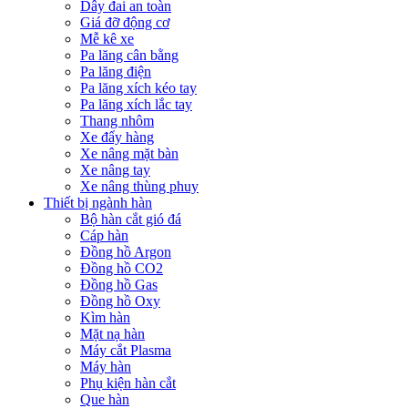
Dây đai an toàn
Giá đỡ động cơ
Mễ kê xe
Pa lăng cân bằng
Pa lăng điện
Pa lăng xích kéo tay
Pa lăng xích lắc tay
Thang nhôm
Xe đẩy hàng
Xe nâng mặt bàn
Xe nâng tay
Xe nâng thùng phuy
Thiết bị ngành hàn
Bộ hàn cắt gió đá
Cáp hàn
Đồng hồ Argon
Đồng hồ CO2
Đồng hồ Gas
Đồng hồ Oxy
Kìm hàn
Mặt nạ hàn
Máy cắt Plasma
Máy hàn
Phụ kiện hàn cắt
Que hàn