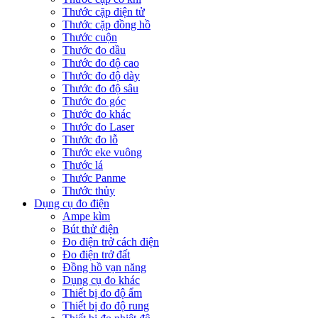
Thước cặp điện tử
Thước cặp đồng hồ
Thước cuộn
Thước đo dầu
Thước đo độ cao
Thước đo độ dày
Thước đo độ sâu
Thước đo góc
Thước đo khác
Thước đo Laser
Thước đo lỗ
Thước eke vuông
Thước lá
Thước Panme
Thước thủy
Dụng cụ đo điện
Ampe kìm
Bút thử điện
Đo điện trở cách điện
Đo điện trở đất
Đồng hồ vạn năng
Dụng cụ đo khác
Thiết bị đo độ ẩm
Thiết bị đo độ rung