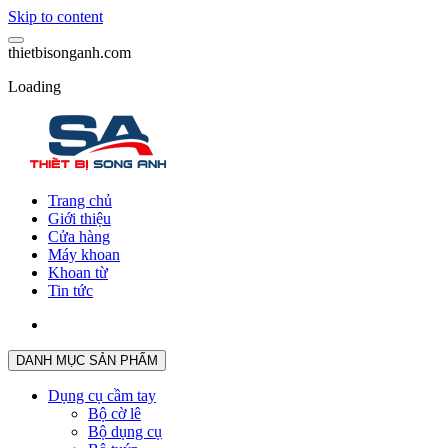
Skip to content
t
h
i
e
t
b
i
s
o
n
g
a
n
h
.
c
o
m
Loading
Trang chủ
Giới thiệu
Cửa hàng
Máy khoan
Khoan từ
Tin tức
DANH MỤC SẢN PHẨM
Dụng cụ cầm tay
Bộ cờ lê
Bộ dụng cụ