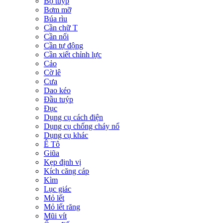
Bộ tuýp
Bơm mỡ
Búa rìu
Cần chữ T
Cần nối
Cần tự động
Cần xiết chỉnh lực
Cảo
Cờ lê
Cưa
Dao kéo
Đầu tuýp
Đục
Dụng cụ cách điện
Dụng cụ chống cháy nổ
Dụng cụ khác
Ê Tô
Giũa
Kẹp định vị
Kích căng cáp
Kìm
Lục giác
Mỏ lết
Mỏ lết răng
Mũi vít