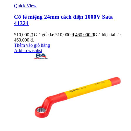
Quick View
Cờ lê miệng 24mm cách điện 1000V Sata
41324
510,000
₫
Giá gốc là: 510,000 ₫.
460,000
₫
Giá hiện tại là:
460,000 ₫.
Thêm vào giỏ hàng
Add to wishlist