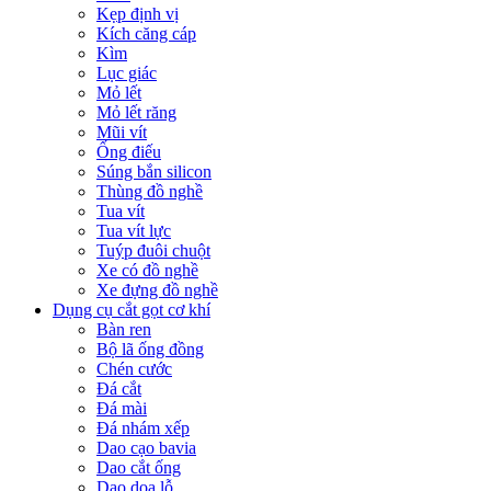
Kẹp định vị
Kích căng cáp
Kìm
Lục giác
Mỏ lết
Mỏ lết răng
Mũi vít
Ống điếu
Súng bắn silicon
Thùng đồ nghề
Tua vít
Tua vít lực
Tuýp đuôi chuột
Xe có đồ nghề
Xe đựng đồ nghề
Dụng cụ cắt gọt cơ khí
Bàn ren
Bộ lã ống đồng
Chén cước
Đá cắt
Đá mài
Đá nhám xếp
Dao cạo bavia
Dao cắt ống
Dao doa lỗ