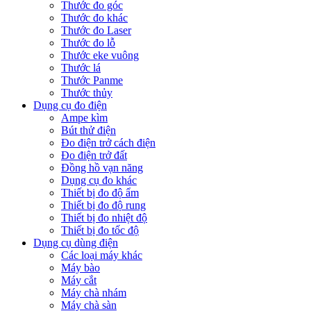
Thước đo góc
Thước đo khác
Thước đo Laser
Thước đo lỗ
Thước eke vuông
Thước lá
Thước Panme
Thước thủy
Dụng cụ đo điện
Ampe kìm
Bút thử điện
Đo điện trở cách điện
Đo điện trở đất
Đồng hồ vạn năng
Dụng cụ đo khác
Thiết bị đo độ ẩm
Thiết bị đo độ rung
Thiết bị đo nhiệt độ
Thiết bị đo tốc độ
Dụng cụ dùng điện
Các loại máy khác
Máy bào
Máy cắt
Máy chà nhám
Máy chà sàn