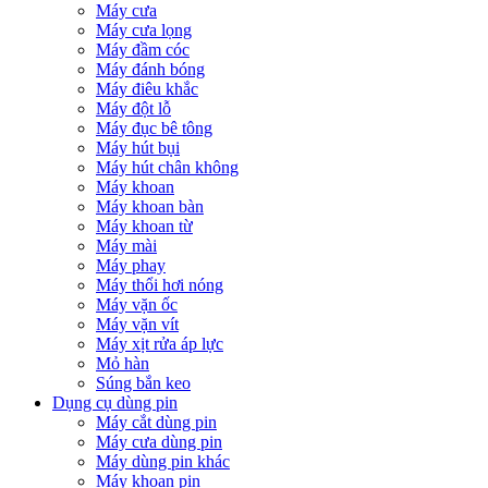
Máy cưa
Máy cưa lọng
Máy đầm cóc
Máy đánh bóng
Máy điêu khắc
Máy đột lỗ
Máy đục bê tông
Máy hút bụi
Máy hút chân không
Máy khoan
Máy khoan bàn
Máy khoan từ
Máy mài
Máy phay
Máy thổi hơi nóng
Máy vặn ốc
Máy vặn vít
Máy xịt rửa áp lực
Mỏ hàn
Súng bắn keo
Dụng cụ dùng pin
Máy cắt dùng pin
Máy cưa dùng pin
Máy dùng pin khác
Máy khoan pin