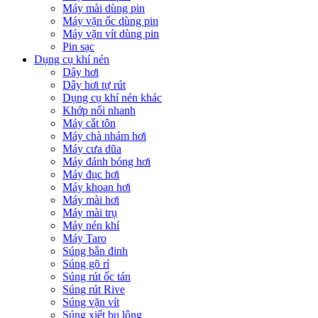
Máy mài dùng pin
Máy vặn ốc dùng pin
Máy vặn vít dùng pin
Pin sạc
Dụng cụ khí nén
Dây hơi
Dây hơi tự rút
Dụng cụ khí nén khác
Khớp nối nhanh
Máy cắt tôn
Máy chà nhám hơi
Máy cưa dũa
Máy đánh bóng hơi
Máy đục hơi
Máy khoan hơi
Máy mài hơi
Máy mài trụ
Máy nén khí
Máy Taro
Súng bắn đinh
Súng gõ rỉ
Súng rút ốc tán
Súng rút Rive
Súng vặn vít
Súng xiết bu lông