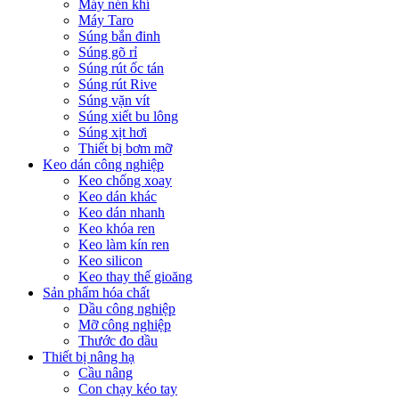
Máy nén khí
Máy Taro
Súng bắn đinh
Súng gõ rỉ
Súng rút ốc tán
Súng rút Rive
Súng vặn vít
Súng xiết bu lông
Súng xịt hơi
Thiết bị bơm mỡ
Keo dán công nghiệp
Keo chống xoay
Keo dán khác
Keo dán nhanh
Keo khóa ren
Keo làm kín ren
Keo silicon
Keo thay thế gioăng
Sản phẩm hóa chất
Dầu công nghiệp
Mỡ công nghiệp
Thước đo dầu
Thiết bị nâng hạ
Cầu nâng
Con chạy kéo tay