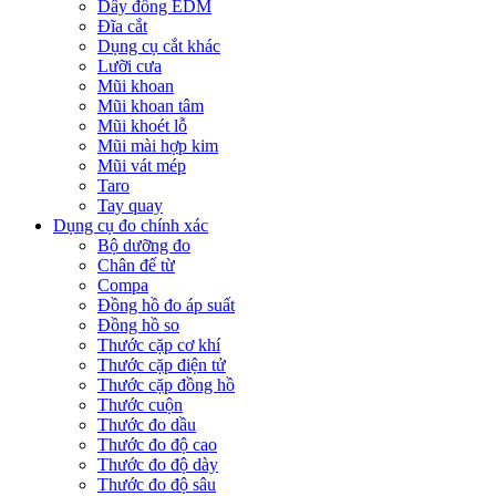
Dây đồng EDM
Đĩa cắt
Dụng cụ cắt khác
Lưỡi cưa
Mũi khoan
Mũi khoan tâm
Mũi khoét lỗ
Mũi mài hợp kim
Mũi vát mép
Taro
Tay quay
Dụng cụ đo chính xác
Bộ dưỡng đo
Chân đế từ
Compa
Đồng hồ đo áp suất
Đồng hồ so
Thước cặp cơ khí
Thước cặp điện tử
Thước cặp đồng hồ
Thước cuộn
Thước đo dầu
Thước đo độ cao
Thước đo độ dày
Thước đo độ sâu