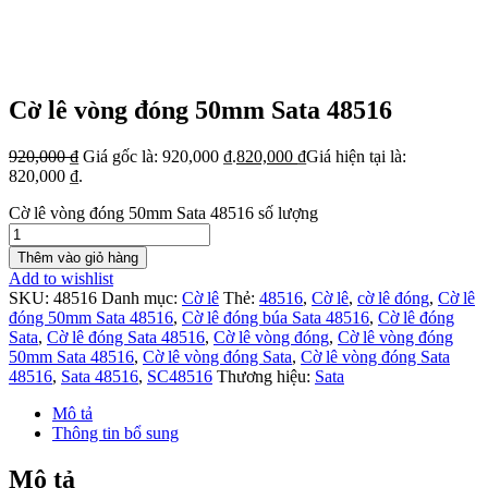
Cờ lê vòng đóng 50mm Sata 48516
920,000
₫
Giá gốc là: 920,000 ₫.
820,000
₫
Giá hiện tại là:
820,000 ₫.
Cờ lê vòng đóng 50mm Sata 48516 số lượng
Thêm vào giỏ hàng
Add to wishlist
SKU:
48516
Danh mục:
Cờ lê
Thẻ:
48516
,
Cờ lê
,
cờ lê đóng
,
Cờ lê
đóng 50mm Sata 48516
,
Cờ lê đóng búa Sata 48516
,
Cờ lê đóng
Sata
,
Cờ lê đóng Sata 48516
,
Cờ lê vòng đóng
,
Cờ lê vòng đóng
50mm Sata 48516
,
Cờ lê vòng đóng Sata
,
Cờ lê vòng đóng Sata
48516
,
Sata 48516
,
SC48516
Thương hiệu:
Sata
Mô tả
Thông tin bổ sung
Mô tả