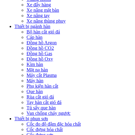
Xe đẩy hàng
Xe nâng mặt bàn
Xe nâng tay
Xe nâng thùng phuy
Thiết bị ngành hàn
Bộ hàn cắt gió đá
Cáp hàn
Đồng hồ Argon
Đồng hồ CO2
Đồng hồ Gas
Đồng hồ Oxy
Kìm hàn
Mặt nạ hàn
Máy cắt Plasma
Máy hàn
Phụ kiện hàn cắt
Que hàn
Rùa cắt gió đá
Tay hàn cắt gió đá
Tủ sấy que hàn
Van chống cháy ngược
Thiết bị phun sơn
Cốc đo độ đậm đặc hóa chất
Cốc đựng hóa chất
Cốc đựng sơn