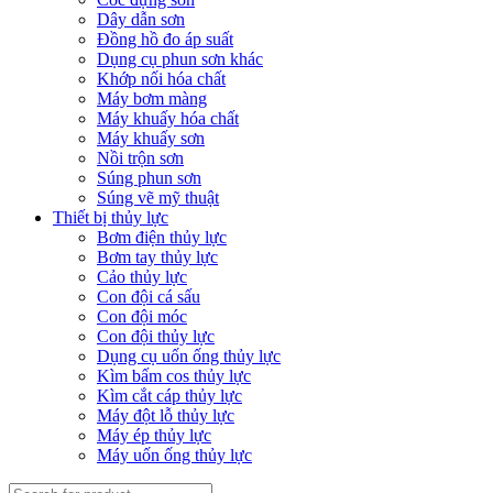
Dây dẫn sơn
Đồng hồ đo áp suất
Dụng cụ phun sơn khác
Khớp nối hóa chất
Máy bơm màng
Máy khuấy hóa chất
Máy khuấy sơn
Nồi trộn sơn
Súng phun sơn
Súng vẽ mỹ thuật
Thiết bị thủy lực
Bơm điện thủy lực
Bơm tay thủy lực
Cảo thủy lực
Con đội cá sấu
Con đội móc
Con đội thủy lực
Dụng cụ uốn ống thủy lực
Kìm bấm cos thủy lực
Kìm cắt cáp thủy lực
Máy đột lỗ thủy lực
Máy ép thủy lực
Máy uốn ống thủy lực