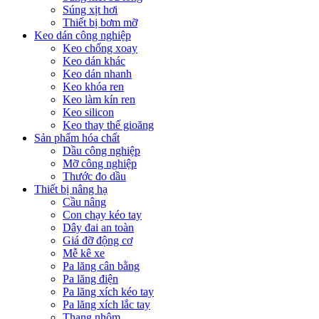
Súng xịt hơi
Thiết bị bơm mỡ
Keo dán công nghiệp
Keo chống xoay
Keo dán khác
Keo dán nhanh
Keo khóa ren
Keo làm kín ren
Keo silicon
Keo thay thế gioăng
Sản phẩm hóa chất
Dầu công nghiệp
Mỡ công nghiệp
Thước đo dầu
Thiết bị nâng hạ
Cầu nâng
Con chạy kéo tay
Dây đai an toàn
Giá đỡ động cơ
Mễ kê xe
Pa lăng cân bằng
Pa lăng điện
Pa lăng xích kéo tay
Pa lăng xích lắc tay
Thang nhôm