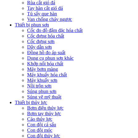
Rùa cắt gió đá
Tay hàn cắt gió đá
Tủ sấy que hàn
Van chống cháy ngược
Thiết bị phun sơn
Cốc đo độ đậm đặc hóa chất
Cốc đựng hóa chất
Cốc đựng sơn
Dây dẫn sơn
Đồng hồ đo áp suất
Dụng cụ phun sơn khác
Khớp nối hóa chất
Máy bơm màng
Máy khuấy hóa chất
Máy khuấy sơn
Nồi trộn sơn
Súng phun sơn
Súng vẽ mỹ thuật
Thiết bị thủy lực
Bơm điện thủy lực
Bơm tay thủy lực
Cảo thủy lực
Con đội cá sấu
Con đội móc
Con đội thủy lực