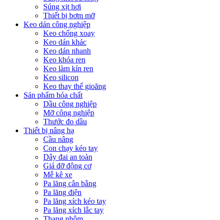
Súng xịt hơi
Thiết bị bơm mỡ
Keo dán công nghiệp
Keo chống xoay
Keo dán khác
Keo dán nhanh
Keo khóa ren
Keo làm kín ren
Keo silicon
Keo thay thế gioăng
Sản phẩm hóa chất
Dầu công nghiệp
Mỡ công nghiệp
Thước đo dầu
Thiết bị nâng hạ
Cầu nâng
Con chạy kéo tay
Dây đai an toàn
Giá đỡ động cơ
Mễ kê xe
Pa lăng cân bằng
Pa lăng điện
Pa lăng xích kéo tay
Pa lăng xích lắc tay
Thang nhôm