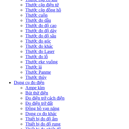
Thước cặp điện tử
Thước cặp đồng hồ
Thước cuộn
Thước đo dầu
Thước đo độ cao
Thước đo độ dày
Thước đo độ sâu
Thước đo góc
Thước đo khác
Thước đo Laser
Thước đo lỗ
Thước eke vuông
Thước lá
Thước Panme
Thước thủy
Dụng cụ đo điện
Ampe kìm
Bút thử điện
Đo điện trở cách điện
Đo điện trở đất
Đồng hồ vạn năng
Dụng cụ đo khác
Thiết bị đo độ ẩm
Thiết bị đo độ rung