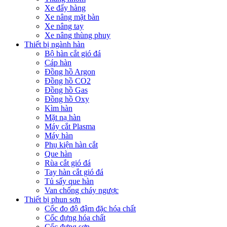
Xe đẩy hàng
Xe nâng mặt bàn
Xe nâng tay
Xe nâng thùng phuy
Thiết bị ngành hàn
Bộ hàn cắt gió đá
Cáp hàn
Đồng hồ Argon
Đồng hồ CO2
Đồng hồ Gas
Đồng hồ Oxy
Kìm hàn
Mặt nạ hàn
Máy cắt Plasma
Máy hàn
Phụ kiện hàn cắt
Que hàn
Rùa cắt gió đá
Tay hàn cắt gió đá
Tủ sấy que hàn
Van chống cháy ngược
Thiết bị phun sơn
Cốc đo độ đậm đặc hóa chất
Cốc đựng hóa chất
Cốc đựng sơn