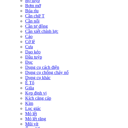
Bộ tuýp
Bơm mỡ
Búa rìu
Cần chữ T
Cần nối
Cần tự động
Cần xiết chỉnh lực
Cảo
Cờ lê
Cưa
Dao kéo
Đầu tuýp
Đục
Dụng cụ cách điện
Dụng cụ chống cháy nổ
Dụng cụ khác
Ê Tô
Giũa
Kẹp định vị
Kích căng cáp
Kìm
Lục giác
Mỏ lết
Mỏ lết răng
Mũi vít