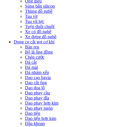
Ống điếu
Súng bắn silicon
Thùng đồ nghề
Tua vít
Tua vít lực
Tuýp đuôi chuột
Xe có đồ nghề
Xe đựng đồ nghề
Dụng cụ cắt gọt cơ khí
Bàn ren
Bộ lã ống đồng
Chén cước
Đá cắt
Đá mài
Đá nhám xếp
Dao cạo bavia
Dao cắt ống
Dao doa lỗ
Dao phay cầu
Dao phay đĩa
Dao phay hợp kim
Dao phay ngón
Dao tiện
Dao tiện hợp kim
Đầu khoan