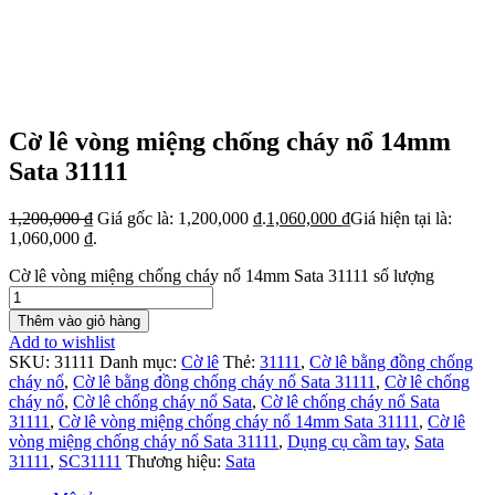
Cờ lê vòng miệng chống cháy nổ 14mm
Sata 31111
1,200,000
₫
Giá gốc là: 1,200,000 ₫.
1,060,000
₫
Giá hiện tại là:
1,060,000 ₫.
Cờ lê vòng miệng chống cháy nổ 14mm Sata 31111 số lượng
Thêm vào giỏ hàng
Add to wishlist
SKU:
31111
Danh mục:
Cờ lê
Thẻ:
31111
,
Cờ lê bằng đồng chống
cháy nổ
,
Cờ lê bằng đồng chống cháy nổ Sata 31111
,
Cờ lê chống
cháy nổ
,
Cờ lê chống cháy nổ Sata
,
Cờ lê chống cháy nổ Sata
31111
,
Cờ lê vòng miệng chống cháy nổ 14mm Sata 31111
,
Cờ lê
vòng miệng chống cháy nổ Sata 31111
,
Dụng cụ cầm tay
,
Sata
31111
,
SC31111
Thương hiệu:
Sata