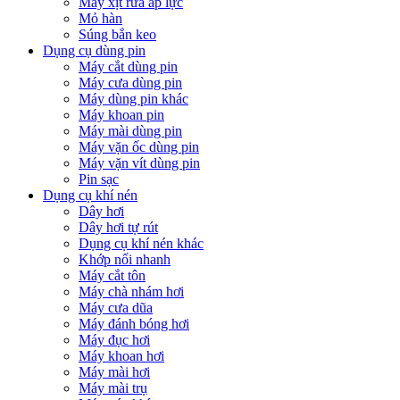
Máy xịt rửa áp lực
Mỏ hàn
Súng bắn keo
Dụng cụ dùng pin
Máy cắt dùng pin
Máy cưa dùng pin
Máy dùng pin khác
Máy khoan pin
Máy mài dùng pin
Máy vặn ốc dùng pin
Máy vặn vít dùng pin
Pin sạc
Dụng cụ khí nén
Dây hơi
Dây hơi tự rút
Dụng cụ khí nén khác
Khớp nối nhanh
Máy cắt tôn
Máy chà nhám hơi
Máy cưa dũa
Máy đánh bóng hơi
Máy đục hơi
Máy khoan hơi
Máy mài hơi
Máy mài trụ