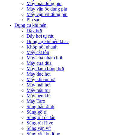
Máy mài dùng pin
Máy vặn ốc dùng pin
Máy vặn vít dùng pin
Pin sạc
Dụng cụ khí nén
Dây hơi
Dây hơi tự rút
Dụng cụ khí nén khác
Khớp nối nhanh
Máy cắt tôn
Máy chà nhám hơi
Máy cưa dũa
Máy đánh bóng hơi
Máy đục hơi
Máy khoan hơi
Máy mài hơi
Máy mài trụ
Máy nén khí
Máy Taro
Súng bắn đinh
Súng gõ rỉ
Súng rút ốc tán
Súng rút Rive
Súng vặn vít
Súng xiết bu lông