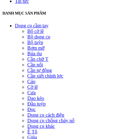
Tin tức
DANH MỤC SẢN PHẨM
Dụng cụ cầm tay
Bộ cờ lê
Bộ dụng cụ
Bộ tuýp
Bơm mỡ
Búa rìu
Cần chữ T
Cần nối
Cần tự động
Cần xiết chỉnh lực
Cảo
Cờ lê
Cưa
Dao kéo
Đầu tuýp
Đục
Dụng cụ cách điện
Dụng cụ chống cháy nổ
Dụng cụ khác
Ê Tô
Giũa