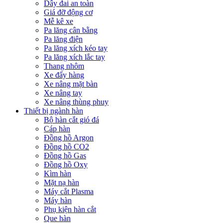
Dây đai an toàn
Giá đỡ động cơ
Mễ kê xe
Pa lăng cân bằng
Pa lăng điện
Pa lăng xích kéo tay
Pa lăng xích lắc tay
Thang nhôm
Xe đẩy hàng
Xe nâng mặt bàn
Xe nâng tay
Xe nâng thùng phuy
Thiết bị ngành hàn
Bộ hàn cắt gió đá
Cáp hàn
Đồng hồ Argon
Đồng hồ CO2
Đồng hồ Gas
Đồng hồ Oxy
Kìm hàn
Mặt nạ hàn
Máy cắt Plasma
Máy hàn
Phụ kiện hàn cắt
Que hàn