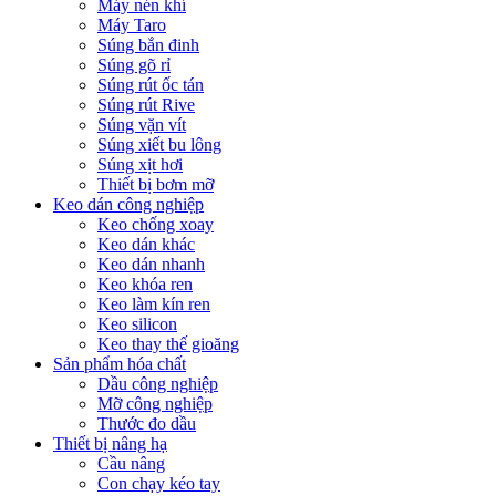
Máy nén khí
Máy Taro
Súng bắn đinh
Súng gõ rỉ
Súng rút ốc tán
Súng rút Rive
Súng vặn vít
Súng xiết bu lông
Súng xịt hơi
Thiết bị bơm mỡ
Keo dán công nghiệp
Keo chống xoay
Keo dán khác
Keo dán nhanh
Keo khóa ren
Keo làm kín ren
Keo silicon
Keo thay thế gioăng
Sản phẩm hóa chất
Dầu công nghiệp
Mỡ công nghiệp
Thước đo dầu
Thiết bị nâng hạ
Cầu nâng
Con chạy kéo tay