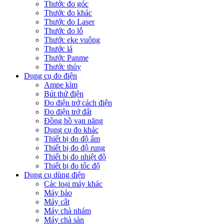
Thước đo góc
Thước đo khác
Thước đo Laser
Thước đo lỗ
Thước eke vuông
Thước lá
Thước Panme
Thước thủy
Dụng cụ đo điện
Ampe kìm
Bút thử điện
Đo điện trở cách điện
Đo điện trở đất
Đồng hồ vạn năng
Dụng cụ đo khác
Thiết bị đo độ ẩm
Thiết bị đo độ rung
Thiết bị đo nhiệt độ
Thiết bị đo tốc độ
Dụng cụ dùng điện
Các loại máy khác
Máy bào
Máy cắt
Máy chà nhám
Máy chà sàn