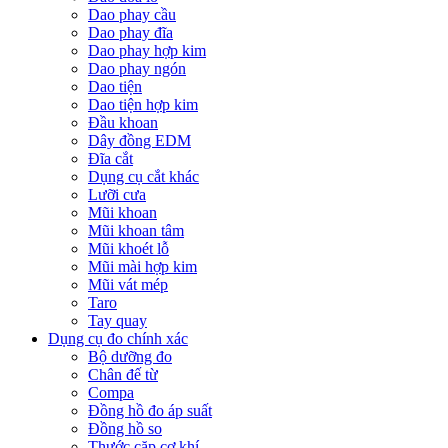
Dao phay cầu
Dao phay đĩa
Dao phay hợp kim
Dao phay ngón
Dao tiện
Dao tiện hợp kim
Đầu khoan
Dây đồng EDM
Đĩa cắt
Dụng cụ cắt khác
Lưỡi cưa
Mũi khoan
Mũi khoan tâm
Mũi khoét lỗ
Mũi mài hợp kim
Mũi vát mép
Taro
Tay quay
Dụng cụ đo chính xác
Bộ dưỡng đo
Chân đế từ
Compa
Đồng hồ đo áp suất
Đồng hồ so
Thước cặp cơ khí