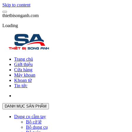
Skip to content
t
h
i
e
t
b
i
s
o
n
g
a
n
h
.
c
o
m
Loading
Trang chủ
Giới thiệu
Cửa hàng
Máy khoan
Khoan từ
Tin tức
DANH MỤC SẢN PHẨM
Dụng cụ cầm tay
Bộ cờ lê
Bộ dụng cụ