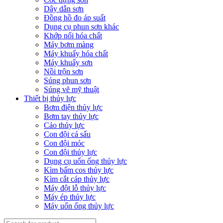
Dây dẫn sơn
Đồng hồ đo áp suất
Dụng cụ phun sơn khác
Khớp nối hóa chất
Máy bơm màng
Máy khuấy hóa chất
Máy khuấy sơn
Nồi trộn sơn
Súng phun sơn
Súng vẽ mỹ thuật
Thiết bị thủy lực
Bơm điện thủy lực
Bơm tay thủy lực
Cảo thủy lực
Con đội cá sấu
Con đội móc
Con đội thủy lực
Dụng cụ uốn ống thủy lực
Kìm bấm cos thủy lực
Kìm cắt cáp thủy lực
Máy đột lỗ thủy lực
Máy ép thủy lực
Máy uốn ống thủy lực