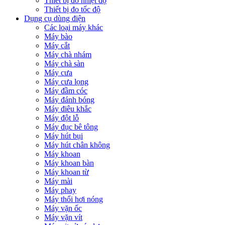
Thiết bị đo nhiệt độ
Thiết bị đo tốc độ
Dụng cụ dùng điện
Các loại máy khác
Máy bào
Máy cắt
Máy chà nhám
Máy chà sàn
Máy cưa
Máy cưa lọng
Máy đầm cóc
Máy đánh bóng
Máy điêu khắc
Máy đột lỗ
Máy đục bê tông
Máy hút bụi
Máy hút chân không
Máy khoan
Máy khoan bàn
Máy khoan từ
Máy mài
Máy phay
Máy thổi hơi nóng
Máy vặn ốc
Máy vặn vít