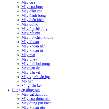
Máy cưa
Máy cưa lọng
Máy đầm cóc
Máy đánh bóng
Máy điêu khắc
Máy đột lỗ
Máy đục bê tông
Máy hút bụi
Máy hút chân không
Máy khoan
Máy khoan bàn
Máy khoan từ
Máy mài
Máy phay
Máy thổi hơi nóng
Máy vặn ốc
Máy vặn vít
Máy xịt rửa áp lực
Mỏ hàn
Súng bắn keo
Dụng cụ dùng pin
Máy cắt dùng pin
Máy cưa dùng pin
Máy dùng pin khác
Máy khoan pin