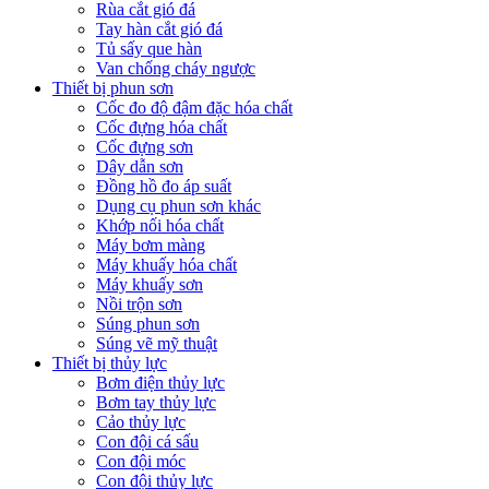
Rùa cắt gió đá
Tay hàn cắt gió đá
Tủ sấy que hàn
Van chống cháy ngược
Thiết bị phun sơn
Cốc đo độ đậm đặc hóa chất
Cốc đựng hóa chất
Cốc đựng sơn
Dây dẫn sơn
Đồng hồ đo áp suất
Dụng cụ phun sơn khác
Khớp nối hóa chất
Máy bơm màng
Máy khuấy hóa chất
Máy khuấy sơn
Nồi trộn sơn
Súng phun sơn
Súng vẽ mỹ thuật
Thiết bị thủy lực
Bơm điện thủy lực
Bơm tay thủy lực
Cảo thủy lực
Con đội cá sấu
Con đội móc
Con đội thủy lực