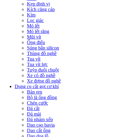
Kẹp định vị
Kích căng cáp
Kìm
Lục giác
Mỏ lết
Mỏ lết răng
Mũi vít
Ống điếu
Súng bắn silicon
Thùng đồ nghề
Tua vít
Tua vít lực
Tuýp đuôi chuột
Xe có đồ nghề
Xe đựng đồ nghề
Dụng cụ cắt gọt cơ khí
Bàn ren
Bộ lã ống đồng
Chén cước
Đá cắt
Đá mài
Đá nhám xếp
Dao cạo bavia
Dao cắt ống
Dao doa lỗ