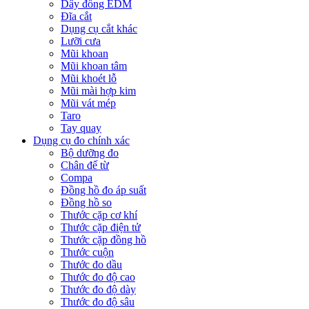
Dây đồng EDM
Đĩa cắt
Dụng cụ cắt khác
Lưỡi cưa
Mũi khoan
Mũi khoan tâm
Mũi khoét lỗ
Mũi mài hợp kim
Mũi vát mép
Taro
Tay quay
Dụng cụ đo chính xác
Bộ dưỡng đo
Chân đế từ
Compa
Đồng hồ đo áp suất
Đồng hồ so
Thước cặp cơ khí
Thước cặp điện tử
Thước cặp đồng hồ
Thước cuộn
Thước đo dầu
Thước đo độ cao
Thước đo độ dày
Thước đo độ sâu