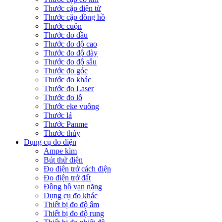
Thước cặp điện tử
Thước cặp đồng hồ
Thước cuộn
Thước đo dầu
Thước đo độ cao
Thước đo độ dày
Thước đo độ sâu
Thước đo góc
Thước đo khác
Thước đo Laser
Thước đo lỗ
Thước eke vuông
Thước lá
Thước Panme
Thước thủy
Dụng cụ đo điện
Ampe kìm
Bút thử điện
Đo điện trở cách điện
Đo điện trở đất
Đồng hồ vạn năng
Dụng cụ đo khác
Thiết bị đo độ ẩm
Thiết bị đo độ rung