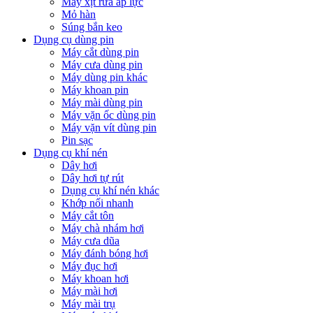
Máy xịt rửa áp lực
Mỏ hàn
Súng bắn keo
Dụng cụ dùng pin
Máy cắt dùng pin
Máy cưa dùng pin
Máy dùng pin khác
Máy khoan pin
Máy mài dùng pin
Máy vặn ốc dùng pin
Máy vặn vít dùng pin
Pin sạc
Dụng cụ khí nén
Dây hơi
Dây hơi tự rút
Dụng cụ khí nén khác
Khớp nối nhanh
Máy cắt tôn
Máy chà nhám hơi
Máy cưa dũa
Máy đánh bóng hơi
Máy đục hơi
Máy khoan hơi
Máy mài hơi
Máy mài trụ