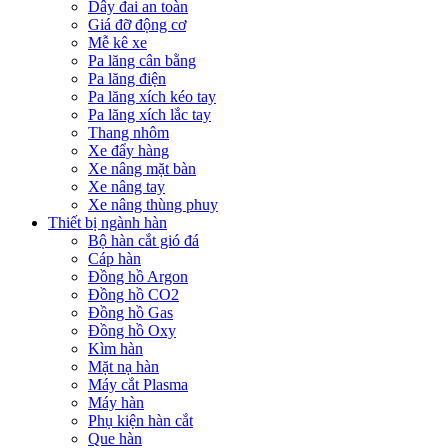
Dây đai an toàn
Giá đỡ động cơ
Mễ kê xe
Pa lăng cân bằng
Pa lăng điện
Pa lăng xích kéo tay
Pa lăng xích lắc tay
Thang nhôm
Xe đẩy hàng
Xe nâng mặt bàn
Xe nâng tay
Xe nâng thùng phuy
Thiết bị ngành hàn
Bộ hàn cắt gió đá
Cáp hàn
Đồng hồ Argon
Đồng hồ CO2
Đồng hồ Gas
Đồng hồ Oxy
Kìm hàn
Mặt nạ hàn
Máy cắt Plasma
Máy hàn
Phụ kiện hàn cắt
Que hàn