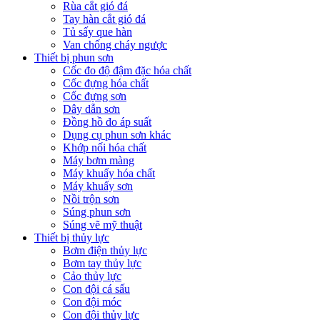
Rùa cắt gió đá
Tay hàn cắt gió đá
Tủ sấy que hàn
Van chống cháy ngược
Thiết bị phun sơn
Cốc đo độ đậm đặc hóa chất
Cốc đựng hóa chất
Cốc đựng sơn
Dây dẫn sơn
Đồng hồ đo áp suất
Dụng cụ phun sơn khác
Khớp nối hóa chất
Máy bơm màng
Máy khuấy hóa chất
Máy khuấy sơn
Nồi trộn sơn
Súng phun sơn
Súng vẽ mỹ thuật
Thiết bị thủy lực
Bơm điện thủy lực
Bơm tay thủy lực
Cảo thủy lực
Con đội cá sấu
Con đội móc
Con đội thủy lực