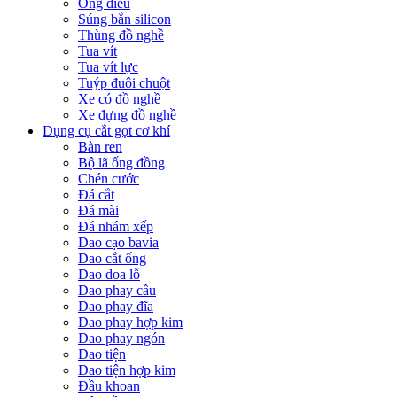
Ống điếu
Súng bắn silicon
Thùng đồ nghề
Tua vít
Tua vít lực
Tuýp đuôi chuột
Xe có đồ nghề
Xe đựng đồ nghề
Dụng cụ cắt gọt cơ khí
Bàn ren
Bộ lã ống đồng
Chén cước
Đá cắt
Đá mài
Đá nhám xếp
Dao cạo bavia
Dao cắt ống
Dao doa lỗ
Dao phay cầu
Dao phay đĩa
Dao phay hợp kim
Dao phay ngón
Dao tiện
Dao tiện hợp kim
Đầu khoan