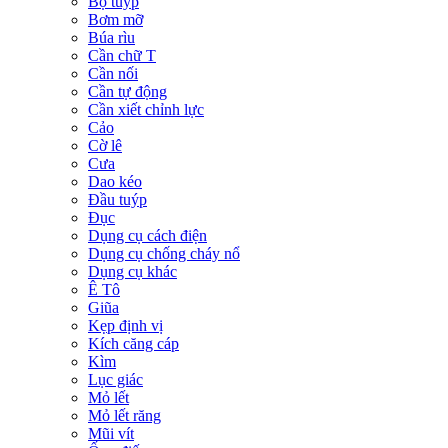
Bộ tuýp
Bơm mỡ
Búa rìu
Cần chữ T
Cần nối
Cần tự động
Cần xiết chỉnh lực
Cảo
Cờ lê
Cưa
Dao kéo
Đầu tuýp
Đục
Dụng cụ cách điện
Dụng cụ chống cháy nổ
Dụng cụ khác
Ê Tô
Giũa
Kẹp định vị
Kích căng cáp
Kìm
Lục giác
Mỏ lết
Mỏ lết răng
Mũi vít