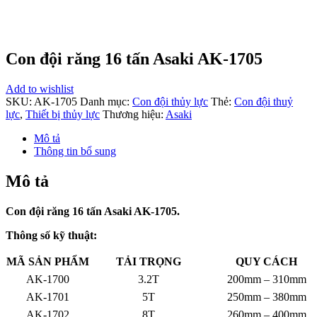
Con đội răng 16 tấn Asaki AK-1705
Add to wishlist
SKU:
AK-1705
Danh mục:
Con đội thủy lực
Thẻ:
Con đội thuỷ
lực
,
Thiết bị thủy lực
Thương hiệu:
Asaki
Mô tả
Thông tin bổ sung
Mô tả
Con đội răng 16 tấn Asaki AK-1705.
Thông số kỹ thuật:
MÃ SẢN PHẨM
TẢI TRỌNG
QUY CÁCH
AK-1700
3.2T
200mm – 310mm
AK-1701
5T
250mm – 380mm
AK-1702
8T
260mm – 400mm