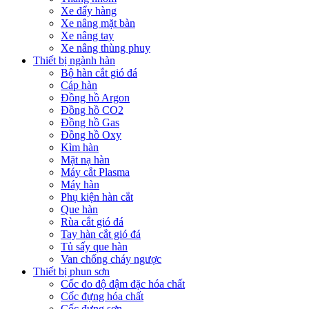
Xe đẩy hàng
Xe nâng mặt bàn
Xe nâng tay
Xe nâng thùng phuy
Thiết bị ngành hàn
Bộ hàn cắt gió đá
Cáp hàn
Đồng hồ Argon
Đồng hồ CO2
Đồng hồ Gas
Đồng hồ Oxy
Kìm hàn
Mặt nạ hàn
Máy cắt Plasma
Máy hàn
Phụ kiện hàn cắt
Que hàn
Rùa cắt gió đá
Tay hàn cắt gió đá
Tủ sấy que hàn
Van chống cháy ngược
Thiết bị phun sơn
Cốc đo độ đậm đặc hóa chất
Cốc đựng hóa chất
Cốc đựng sơn