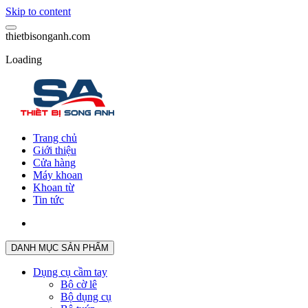
Skip to content
t
h
i
e
t
b
i
s
o
n
g
a
n
h
.
c
o
m
Loading
Trang chủ
Giới thiệu
Cửa hàng
Máy khoan
Khoan từ
Tin tức
DANH MỤC SẢN PHẨM
Dụng cụ cầm tay
Bộ cờ lê
Bộ dụng cụ