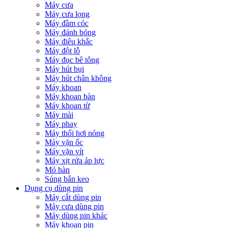
Máy cưa
Máy cưa lọng
Máy đầm cóc
Máy đánh bóng
Máy điêu khắc
Máy đột lỗ
Máy đục bê tông
Máy hút bụi
Máy hút chân không
Máy khoan
Máy khoan bàn
Máy khoan từ
Máy mài
Máy phay
Máy thổi hơi nóng
Máy vặn ốc
Máy vặn vít
Máy xịt rửa áp lực
Mỏ hàn
Súng bắn keo
Dụng cụ dùng pin
Máy cắt dùng pin
Máy cưa dùng pin
Máy dùng pin khác
Máy khoan pin