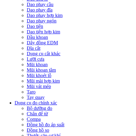
Dao phay cầu
Dao phay đĩa
Dao phay hợp kim
Dao phay ngón
Dao tiện
Dao tiện hợp kim
Đầu khoan
Dây đồng EDM
Đĩa cắt
Dụng cụ cắt khác
Lưỡi cưa
Mũi khoan
Mũi khoan tâm
Mũi khoét lỗ
Mũi mài hợp kim
Mũi vát mép
Taro
Tay quay
Dụng cụ đo chính xác
Bộ dưỡng đo
Chân đế từ
Compa
Đồng hồ đo áp suất
Đồng hồ so
Thước cặp cơ khí