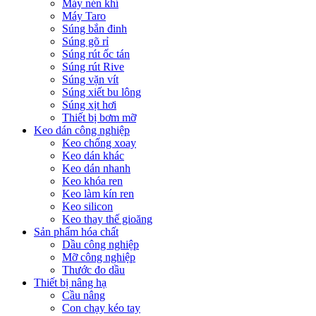
Máy nén khí
Máy Taro
Súng bắn đinh
Súng gõ rỉ
Súng rút ốc tán
Súng rút Rive
Súng vặn vít
Súng xiết bu lông
Súng xịt hơi
Thiết bị bơm mỡ
Keo dán công nghiệp
Keo chống xoay
Keo dán khác
Keo dán nhanh
Keo khóa ren
Keo làm kín ren
Keo silicon
Keo thay thế gioăng
Sản phẩm hóa chất
Dầu công nghiệp
Mỡ công nghiệp
Thước đo dầu
Thiết bị nâng hạ
Cầu nâng
Con chạy kéo tay