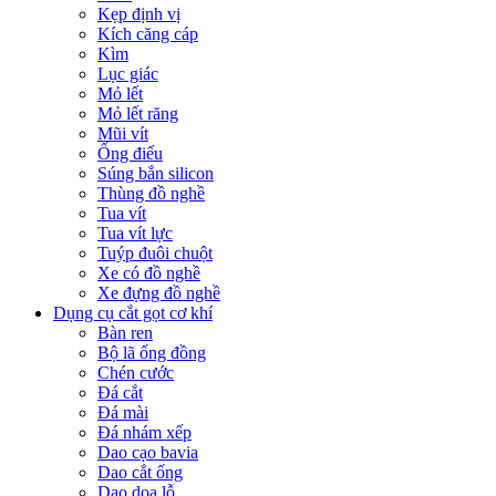
Kẹp định vị
Kích căng cáp
Kìm
Lục giác
Mỏ lết
Mỏ lết răng
Mũi vít
Ống điếu
Súng bắn silicon
Thùng đồ nghề
Tua vít
Tua vít lực
Tuýp đuôi chuột
Xe có đồ nghề
Xe đựng đồ nghề
Dụng cụ cắt gọt cơ khí
Bàn ren
Bộ lã ống đồng
Chén cước
Đá cắt
Đá mài
Đá nhám xếp
Dao cạo bavia
Dao cắt ống
Dao doa lỗ