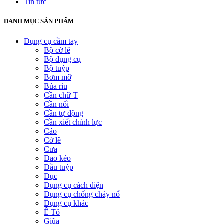
Tin tức
DANH MỤC SẢN PHẨM
Dụng cụ cầm tay
Bộ cờ lê
Bộ dụng cụ
Bộ tuýp
Bơm mỡ
Búa rìu
Cần chữ T
Cần nối
Cần tự động
Cần xiết chỉnh lực
Cảo
Cờ lê
Cưa
Dao kéo
Đầu tuýp
Đục
Dụng cụ cách điện
Dụng cụ chống cháy nổ
Dụng cụ khác
Ê Tô
Giũa