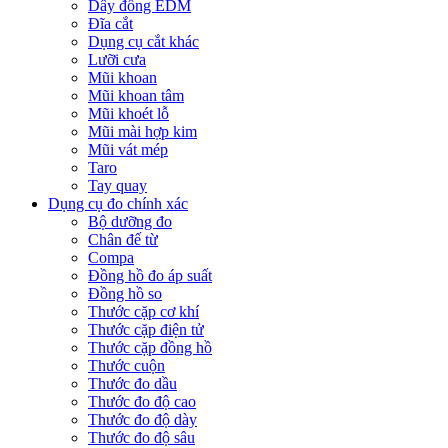
Dây đồng EDM
Đĩa cắt
Dụng cụ cắt khác
Lưỡi cưa
Mũi khoan
Mũi khoan tâm
Mũi khoét lỗ
Mũi mài hợp kim
Mũi vát mép
Taro
Tay quay
Dụng cụ đo chính xác
Bộ dưỡng đo
Chân đế từ
Compa
Đồng hồ đo áp suất
Đồng hồ so
Thước cặp cơ khí
Thước cặp điện tử
Thước cặp đồng hồ
Thước cuộn
Thước đo dầu
Thước đo độ cao
Thước đo độ dày
Thước đo độ sâu