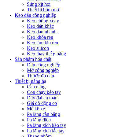
Súng xịt hơi
Thiết bị bơm mỡ
Keo dán công nghiệp
Keo chống xoay
Keo dán khác
Keo dán nhanh
Keo khóa ren
Keo làm kín ren
Keo silicon
Keo thay thế gioăng
Sản phẩm hóa chất
Dầu công nghiệp
Mỡ công nghiệp
Thước đo dầu
Thiết bị nâng hạ
Cầu nâng
Con chạy kéo tay
Dây đai an toàn
Giá đỡ động cơ
Mễ kê xe
Pa lăng cân bằng
Pa lăng điện
Pa lăng xích kéo tay
Pa lăng xích lắc tay
Thang nhôm