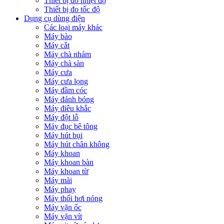
Thiết bị đo nhiệt độ
Thiết bị đo tốc độ
Dụng cụ dùng điện
Các loại máy khác
Máy bào
Máy cắt
Máy chà nhám
Máy chà sàn
Máy cưa
Máy cưa lọng
Máy đầm cóc
Máy đánh bóng
Máy điêu khắc
Máy đột lỗ
Máy đục bê tông
Máy hút bụi
Máy hút chân không
Máy khoan
Máy khoan bàn
Máy khoan từ
Máy mài
Máy phay
Máy thổi hơi nóng
Máy vặn ốc
Máy vặn vít