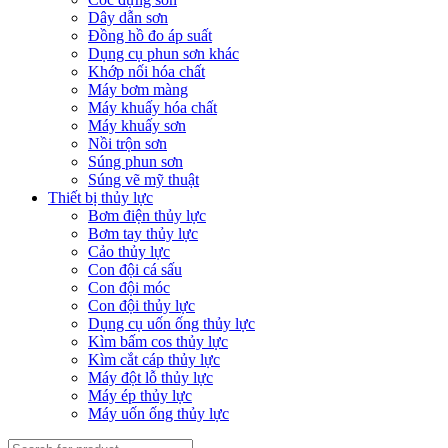
Dây dẫn sơn
Đồng hồ đo áp suất
Dụng cụ phun sơn khác
Khớp nối hóa chất
Máy bơm màng
Máy khuấy hóa chất
Máy khuấy sơn
Nồi trộn sơn
Súng phun sơn
Súng vẽ mỹ thuật
Thiết bị thủy lực
Bơm điện thủy lực
Bơm tay thủy lực
Cảo thủy lực
Con đội cá sấu
Con đội móc
Con đội thủy lực
Dụng cụ uốn ống thủy lực
Kìm bấm cos thủy lực
Kìm cắt cáp thủy lực
Máy đột lỗ thủy lực
Máy ép thủy lực
Máy uốn ống thủy lực