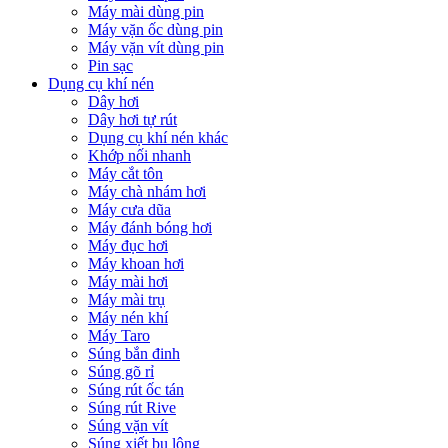
Máy mài dùng pin
Máy vặn ốc dùng pin
Máy vặn vít dùng pin
Pin sạc
Dụng cụ khí nén
Dây hơi
Dây hơi tự rút
Dụng cụ khí nén khác
Khớp nối nhanh
Máy cắt tôn
Máy chà nhám hơi
Máy cưa dũa
Máy đánh bóng hơi
Máy đục hơi
Máy khoan hơi
Máy mài hơi
Máy mài trụ
Máy nén khí
Máy Taro
Súng bắn đinh
Súng gõ rỉ
Súng rút ốc tán
Súng rút Rive
Súng vặn vít
Súng xiết bu lông