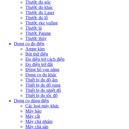
Thước đo góc
Thước đo khác
Thước đo Laser
Thước đo lỗ
Thước eke vuông
Thước lá
Thước Panme
Thước thủy
Dụng cụ đo điện
Ampe kìm
Bút thử điện
Đo điện trở cách điện
Đo điện trở đất
Đồng hồ vạn năng
Dụng cụ đo khác
Thiết bị đo độ ẩm
Thiết bị đo độ rung
Thiết bị đo nhiệt độ
Thiết bị đo tốc độ
Dụng cụ dùng điện
Các loại máy khác
Máy bào
Máy cắt
Máy chà nhám
Máy chà sàn