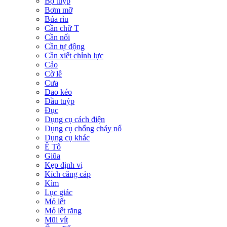
Bộ tuýp
Bơm mỡ
Búa rìu
Cần chữ T
Cần nối
Cần tự động
Cần xiết chỉnh lực
Cảo
Cờ lê
Cưa
Dao kéo
Đầu tuýp
Đục
Dụng cụ cách điện
Dụng cụ chống cháy nổ
Dụng cụ khác
Ê Tô
Giũa
Kẹp định vị
Kích căng cáp
Kìm
Lục giác
Mỏ lết
Mỏ lết răng
Mũi vít