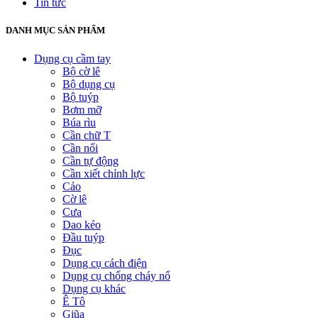
Tin tức
DANH MỤC SẢN PHẨM
Dụng cụ cầm tay
Bộ cờ lê
Bộ dụng cụ
Bộ tuýp
Bơm mỡ
Búa rìu
Cần chữ T
Cần nối
Cần tự động
Cần xiết chỉnh lực
Cảo
Cờ lê
Cưa
Dao kéo
Đầu tuýp
Đục
Dụng cụ cách điện
Dụng cụ chống cháy nổ
Dụng cụ khác
Ê Tô
Giũa