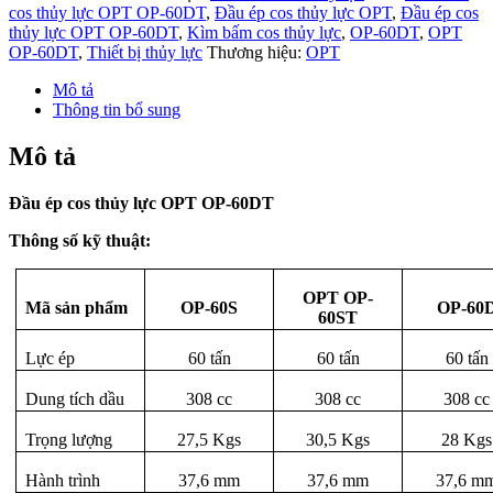
cos thủy lực OPT OP-60DT
,
Đầu ép cos thủy lực OPT
,
Đầu ép cos
thủy lực OPT OP-60DT
,
Kìm bấm cos thủy lực
,
OP-60DT
,
OPT
OP-60DT
,
Thiết bị thủy lực
Thương hiệu:
OPT
Mô tả
Thông tin bổ sung
Mô tả
Đầu ép cos thủy lực OPT OP-60DT
Thông số kỹ thuật:
OPT OP-
Mã sản phẩm
OP-60S
OP-60
60ST
Lực ép
60 tấn
60 tấn
60 tấn
Dung tích dầu
308 cc
308 cc
308 cc
Trọng lượng
27,5 Kgs
30,5 Kgs
28 Kgs
Hành trình
37,6 mm
37,6 mm
37,6 m