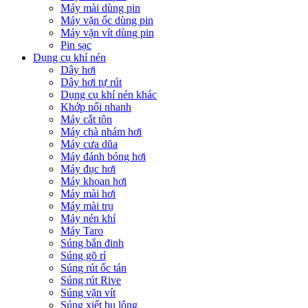
Máy mài dùng pin
Máy vặn ốc dùng pin
Máy vặn vít dùng pin
Pin sạc
Dụng cụ khí nén
Dây hơi
Dây hơi tự rút
Dụng cụ khí nén khác
Khớp nối nhanh
Máy cắt tôn
Máy chà nhám hơi
Máy cưa dũa
Máy đánh bóng hơi
Máy đục hơi
Máy khoan hơi
Máy mài hơi
Máy mài trụ
Máy nén khí
Máy Taro
Súng bắn đinh
Súng gõ rỉ
Súng rút ốc tán
Súng rút Rive
Súng vặn vít
Súng xiết bu lông