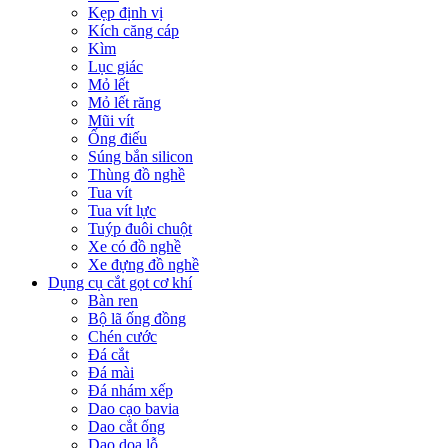
Kẹp định vị
Kích căng cáp
Kìm
Lục giác
Mỏ lết
Mỏ lết răng
Mũi vít
Ống điếu
Súng bắn silicon
Thùng đồ nghề
Tua vít
Tua vít lực
Tuýp đuôi chuột
Xe có đồ nghề
Xe đựng đồ nghề
Dụng cụ cắt gọt cơ khí
Bàn ren
Bộ lã ống đồng
Chén cước
Đá cắt
Đá mài
Đá nhám xếp
Dao cạo bavia
Dao cắt ống
Dao doa lỗ