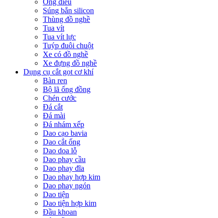
Ống điếu
Súng bắn silicon
Thùng đồ nghề
Tua vít
Tua vít lực
Tuýp đuôi chuột
Xe có đồ nghề
Xe đựng đồ nghề
Dụng cụ cắt gọt cơ khí
Bàn ren
Bộ lã ống đồng
Chén cước
Đá cắt
Đá mài
Đá nhám xếp
Dao cạo bavia
Dao cắt ống
Dao doa lỗ
Dao phay cầu
Dao phay đĩa
Dao phay hợp kim
Dao phay ngón
Dao tiện
Dao tiện hợp kim
Đầu khoan