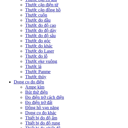
Thước cặp điện tử
Thước cặp đồng hồ
Thước cuộn
Thước đo dầu
Thước đo độ cao
Thước đo độ dày
Thước đo độ sâu
Thước đo góc
Thước đo khác
Thước đo Laser
Thước đo lỗ
Thước eke vuông
Thước lá
Thước Panme
Thước thủy
Dụng cụ đo điện
Ampe kìm
Bút thử điện
Đo điện trở cách điện
Đo điện trở đất
Đồng hồ vạn năng
Dụng cụ đo khác
Thiết bị đo độ ẩm
Thiết bị đo độ rung