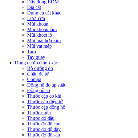
Dây đồng EDM
Đĩa cắt
Dụng cụ cắt khác
Lưỡi cưa
Mũi khoan
Mũi khoan tâm
Mũi khoét lỗ
Mũi mài hợp kim
Mũi vát mép
Taro
Tay quay
Dụng cụ đo chính xác
Bộ dưỡng đo
Chân đế từ
Compa
Đồng hồ đo áp suất
Đồng hồ so
Thước cặp cơ khí
Thước cặp điện tử
Thước cặp đồng hồ
Thước cuộn
Thước đo dầu
Thước đo độ cao
Thước đo độ dày
Thước đo độ sâu