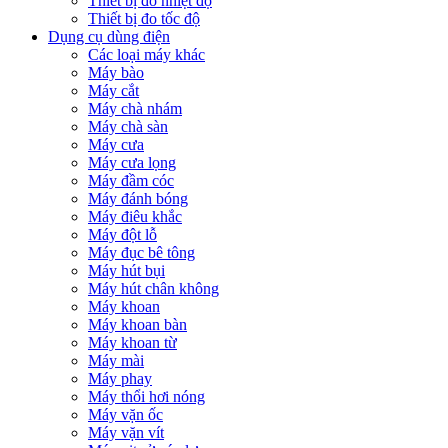
Thiết bị đo nhiệt độ
Thiết bị đo tốc độ
Dụng cụ dùng điện
Các loại máy khác
Máy bào
Máy cắt
Máy chà nhám
Máy chà sàn
Máy cưa
Máy cưa lọng
Máy đầm cóc
Máy đánh bóng
Máy điêu khắc
Máy đột lỗ
Máy đục bê tông
Máy hút bụi
Máy hút chân không
Máy khoan
Máy khoan bàn
Máy khoan từ
Máy mài
Máy phay
Máy thổi hơi nóng
Máy vặn ốc
Máy vặn vít