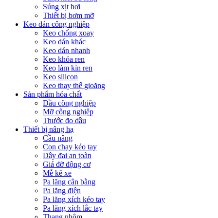
Súng xịt hơi
Thiết bị bơm mỡ
Keo dán công nghiệp
Keo chống xoay
Keo dán khác
Keo dán nhanh
Keo khóa ren
Keo làm kín ren
Keo silicon
Keo thay thế gioăng
Sản phẩm hóa chất
Dầu công nghiệp
Mỡ công nghiệp
Thước đo dầu
Thiết bị nâng hạ
Cầu nâng
Con chạy kéo tay
Dây đai an toàn
Giá đỡ động cơ
Mễ kê xe
Pa lăng cân bằng
Pa lăng điện
Pa lăng xích kéo tay
Pa lăng xích lắc tay
Thang nhôm