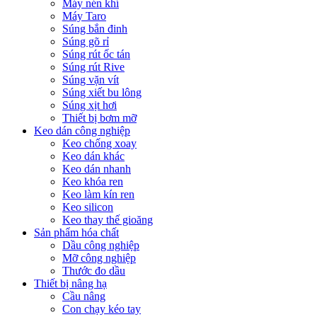
Máy nén khí
Máy Taro
Súng bắn đinh
Súng gõ rỉ
Súng rút ốc tán
Súng rút Rive
Súng vặn vít
Súng xiết bu lông
Súng xịt hơi
Thiết bị bơm mỡ
Keo dán công nghiệp
Keo chống xoay
Keo dán khác
Keo dán nhanh
Keo khóa ren
Keo làm kín ren
Keo silicon
Keo thay thế gioăng
Sản phẩm hóa chất
Dầu công nghiệp
Mỡ công nghiệp
Thước đo dầu
Thiết bị nâng hạ
Cầu nâng
Con chạy kéo tay