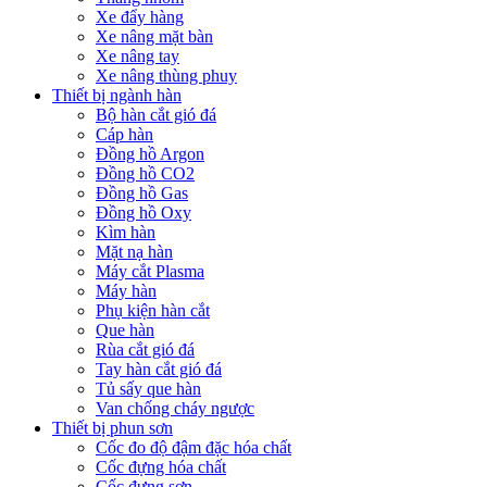
Xe đẩy hàng
Xe nâng mặt bàn
Xe nâng tay
Xe nâng thùng phuy
Thiết bị ngành hàn
Bộ hàn cắt gió đá
Cáp hàn
Đồng hồ Argon
Đồng hồ CO2
Đồng hồ Gas
Đồng hồ Oxy
Kìm hàn
Mặt nạ hàn
Máy cắt Plasma
Máy hàn
Phụ kiện hàn cắt
Que hàn
Rùa cắt gió đá
Tay hàn cắt gió đá
Tủ sấy que hàn
Van chống cháy ngược
Thiết bị phun sơn
Cốc đo độ đậm đặc hóa chất
Cốc đựng hóa chất
Cốc đựng sơn