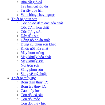
Rùa cắt gió đá
Tay hàn cắt gió đá
Tủ sấy que hàn
Van chống cháy ngược
Thiết bị phun sơn
Cốc đo độ đậm đặc hóa chất
Cốc đựng hóa chất
Cốc đựng sơn
Dây dẫn sơn
Đồng hồ đo áp suất
Dụng cụ phun sơn khác
Khớp nối hóa chất
Máy bơm màng
Máy khuấy hóa chất
Máy khuấy sơn
Nồi trộn sơn
Súng phun sơn
Súng vẽ mỹ thuật
Thiết bị thủy lực
Bơm điện thủy lực
Bơm tay thủy lực
Cảo thủy lực
Con đội cá sấu
Con đội móc
Con đội thủy lực