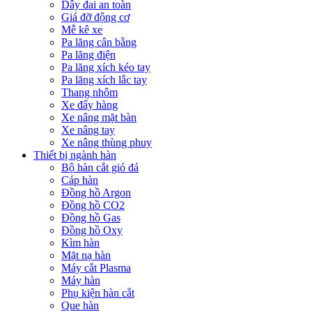
Dây đai an toàn
Giá đỡ động cơ
Mễ kê xe
Pa lăng cân bằng
Pa lăng điện
Pa lăng xích kéo tay
Pa lăng xích lắc tay
Thang nhôm
Xe đẩy hàng
Xe nâng mặt bàn
Xe nâng tay
Xe nâng thùng phuy
Thiết bị ngành hàn
Bộ hàn cắt gió đá
Cáp hàn
Đồng hồ Argon
Đồng hồ CO2
Đồng hồ Gas
Đồng hồ Oxy
Kìm hàn
Mặt nạ hàn
Máy cắt Plasma
Máy hàn
Phụ kiện hàn cắt
Que hàn