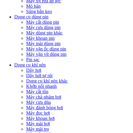
Máy xịt rửa áp lực
Mỏ hàn
Súng bắn keo
Dụng cụ dùng pin
Máy cắt dùng pin
Máy cưa dùng pin
Máy dùng pin khác
Máy khoan pin
Máy mài dùng pin
Máy vặn ốc dùng pin
Máy vặn vít dùng pin
Pin sạc
Dụng cụ khí nén
Dây hơi
Dây hơi tự rút
Dụng cụ khí nén khác
Khớp nối nhanh
Máy cắt tôn
Máy chà nhám hơi
Máy cưa dũa
Máy đánh bóng hơi
Máy đục hơi
Máy khoan hơi
Máy mài hơi
Máy mài trụ