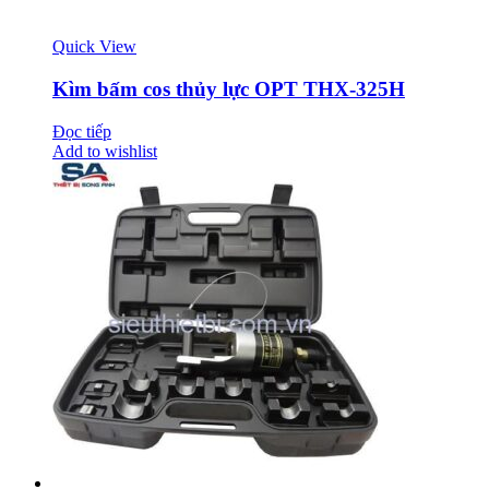
Quick View
Kìm bấm cos thủy lực OPT THX-325H
Đọc tiếp
Add to wishlist