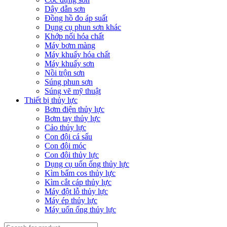
Dây dẫn sơn
Đồng hồ đo áp suất
Dụng cụ phun sơn khác
Khớp nối hóa chất
Máy bơm màng
Máy khuấy hóa chất
Máy khuấy sơn
Nồi trộn sơn
Súng phun sơn
Súng vẽ mỹ thuật
Thiết bị thủy lực
Bơm điện thủy lực
Bơm tay thủy lực
Cảo thủy lực
Con đội cá sấu
Con đội móc
Con đội thủy lực
Dụng cụ uốn ống thủy lực
Kìm bấm cos thủy lực
Kìm cắt cáp thủy lực
Máy đột lỗ thủy lực
Máy ép thủy lực
Máy uốn ống thủy lực