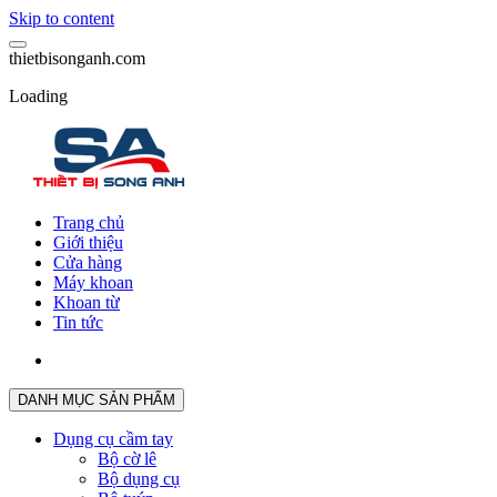
Skip to content
t
h
i
e
t
b
i
s
o
n
g
a
n
h
.
c
o
m
Loading
Trang chủ
Giới thiệu
Cửa hàng
Máy khoan
Khoan từ
Tin tức
DANH MỤC SẢN PHẨM
Dụng cụ cầm tay
Bộ cờ lê
Bộ dụng cụ