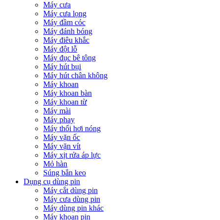
Máy cưa
Máy cưa lọng
Máy đầm cóc
Máy đánh bóng
Máy điêu khắc
Máy đột lỗ
Máy đục bê tông
Máy hút bụi
Máy hút chân không
Máy khoan
Máy khoan bàn
Máy khoan từ
Máy mài
Máy phay
Máy thổi hơi nóng
Máy vặn ốc
Máy vặn vít
Máy xịt rửa áp lực
Mỏ hàn
Súng bắn keo
Dụng cụ dùng pin
Máy cắt dùng pin
Máy cưa dùng pin
Máy dùng pin khác
Máy khoan pin