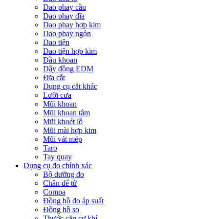
Dao phay cầu
Dao phay đĩa
Dao phay hợp kim
Dao phay ngón
Dao tiện
Dao tiện hợp kim
Đầu khoan
Dây đồng EDM
Đĩa cắt
Dụng cụ cắt khác
Lưỡi cưa
Mũi khoan
Mũi khoan tâm
Mũi khoét lỗ
Mũi mài hợp kim
Mũi vát mép
Taro
Tay quay
Dụng cụ đo chính xác
Bộ dưỡng đo
Chân đế từ
Compa
Đồng hồ đo áp suất
Đồng hồ so
Thước cặp cơ khí