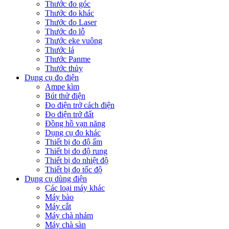
Thước đo góc
Thước đo khác
Thước đo Laser
Thước đo lỗ
Thước eke vuông
Thước lá
Thước Panme
Thước thủy
Dụng cụ đo điện
Ampe kìm
Bút thử điện
Đo điện trở cách điện
Đo điện trở đất
Đồng hồ vạn năng
Dụng cụ đo khác
Thiết bị đo độ ẩm
Thiết bị đo độ rung
Thiết bị đo nhiệt độ
Thiết bị đo tốc độ
Dụng cụ dùng điện
Các loại máy khác
Máy bào
Máy cắt
Máy chà nhám
Máy chà sàn