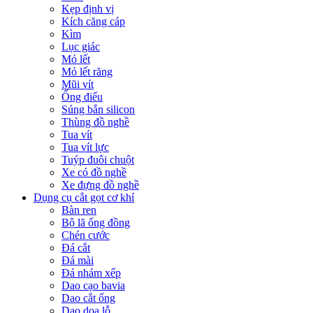
Kẹp định vị
Kích căng cáp
Kìm
Lục giác
Mỏ lết
Mỏ lết răng
Mũi vít
Ống điếu
Súng bắn silicon
Thùng đồ nghề
Tua vít
Tua vít lực
Tuýp đuôi chuột
Xe có đồ nghề
Xe đựng đồ nghề
Dụng cụ cắt gọt cơ khí
Bàn ren
Bộ lã ống đồng
Chén cước
Đá cắt
Đá mài
Đá nhám xếp
Dao cạo bavia
Dao cắt ống
Dao doa lỗ