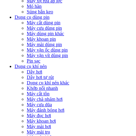
Máy xịt rửa áp lực
Mỏ hàn
Súng bắn keo
Dụng cụ dùng pin
Máy cắt dùng pin
Máy cưa dùng pin
Máy dùng pin khác
Máy khoan pin
Máy mài dùng pin
Máy vặn ốc dùng pin
Máy vặn vít dùng pin
Pin sạc
Dụng cụ khí nén
Dây hơi
Dây hơi tự rút
Dụng cụ khí nén khác
Khớp nối nhanh
Máy cắt tôn
Máy chà nhám hơi
Máy cưa dũa
Máy đánh bóng hơi
Máy đục hơi
Máy khoan hơi
Máy mài hơi
Máy mài trụ