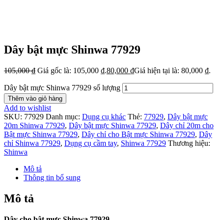
Dây bật mực Shinwa 77929
105,000
₫
Giá gốc là: 105,000 ₫.
80,000
₫
Giá hiện tại là: 80,000 ₫.
Dây bật mực Shinwa 77929 số lượng
Thêm vào giỏ hàng
Add to wishlist
SKU:
77929
Danh mục:
Dụng cụ khác
Thẻ:
77929
,
Dây bật mực
20m Shinwa 77929
,
Dây bật mực Shinwa 77929
,
Dây chỉ 20m cho
Bật mực Shinwa 77929
,
Dây chỉ cho Bật mực Shinwa 77929
,
Dây
chỉ Shinwa 77929
,
Dụng cụ cầm tay
,
Shinwa 77929
Thương hiệu:
Shinwa
Mô tả
Thông tin bổ sung
Mô tả
Dây cho bật mực Shinwa 77929