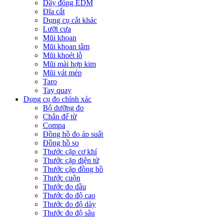
Dây đồng EDM
Đĩa cắt
Dụng cụ cắt khác
Lưỡi cưa
Mũi khoan
Mũi khoan tâm
Mũi khoét lỗ
Mũi mài hợp kim
Mũi vát mép
Taro
Tay quay
Dụng cụ đo chính xác
Bộ dưỡng đo
Chân đế từ
Compa
Đồng hồ đo áp suất
Đồng hồ so
Thước cặp cơ khí
Thước cặp điện tử
Thước cặp đồng hồ
Thước cuộn
Thước đo dầu
Thước đo độ cao
Thước đo độ dày
Thước đo độ sâu