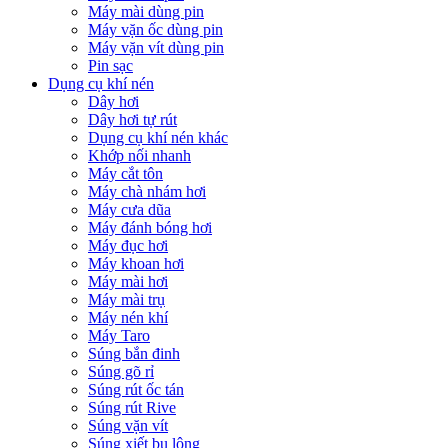
Máy mài dùng pin
Máy vặn ốc dùng pin
Máy vặn vít dùng pin
Pin sạc
Dụng cụ khí nén
Dây hơi
Dây hơi tự rút
Dụng cụ khí nén khác
Khớp nối nhanh
Máy cắt tôn
Máy chà nhám hơi
Máy cưa dũa
Máy đánh bóng hơi
Máy đục hơi
Máy khoan hơi
Máy mài hơi
Máy mài trụ
Máy nén khí
Máy Taro
Súng bắn đinh
Súng gõ rỉ
Súng rút ốc tán
Súng rút Rive
Súng vặn vít
Súng xiết bu lông