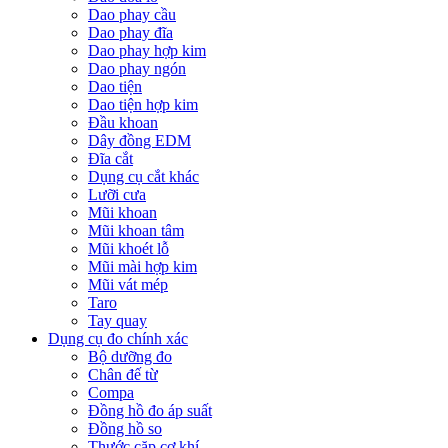
Dao phay cầu
Dao phay đĩa
Dao phay hợp kim
Dao phay ngón
Dao tiện
Dao tiện hợp kim
Đầu khoan
Dây đồng EDM
Đĩa cắt
Dụng cụ cắt khác
Lưỡi cưa
Mũi khoan
Mũi khoan tâm
Mũi khoét lỗ
Mũi mài hợp kim
Mũi vát mép
Taro
Tay quay
Dụng cụ đo chính xác
Bộ dưỡng đo
Chân đế từ
Compa
Đồng hồ đo áp suất
Đồng hồ so
Thước cặp cơ khí