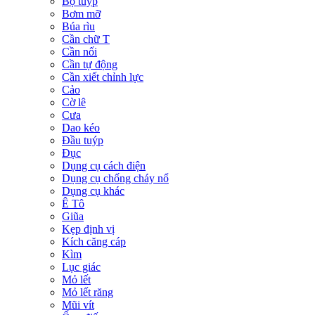
Bộ tuýp
Bơm mỡ
Búa rìu
Cần chữ T
Cần nối
Cần tự động
Cần xiết chỉnh lực
Cảo
Cờ lê
Cưa
Dao kéo
Đầu tuýp
Đục
Dụng cụ cách điện
Dụng cụ chống cháy nổ
Dụng cụ khác
Ê Tô
Giũa
Kẹp định vị
Kích căng cáp
Kìm
Lục giác
Mỏ lết
Mỏ lết răng
Mũi vít