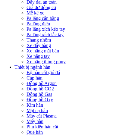
Dây đai an toàn
Giá đỡ động cơ
Mễ kê xe
Pa lăng cân bằng
Pa lăng điện
Pa lăng xích kéo tay
Pa lăng xích lắc tay
Thang nhôm
Xe đẩy hàng
Xe nâng mặt bàn
Xe nâng tay
Xe nâng thùng phuy
Thiết bị ngành hàn
Bộ hàn cắt gió đá
Cáp hàn
Đồng hồ Argon
Đồng hồ CO2
Đồng hồ Gas
Đồng hồ Oxy
Kìm hàn
Mặt nạ hàn
Máy cắt Plasma
Máy hàn
Phụ kiện hàn cắt
Que hàn