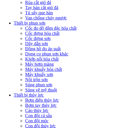
Rùa cắt gió đá
Tay hàn cắt gió đá
Tủ sấy que hàn
Van chống cháy ngược
Thiết bị phun sơn
Cốc đo độ đậm đặc hóa chất
Cốc đựng hóa chất
Cốc đựng sơn
Dây dẫn sơn
Đồng hồ đo áp suất
Dụng cụ phun sơn khác
Khớp nối hóa chất
Máy bơm màng
Máy khuấy hóa chất
Máy khuấy sơn
Nồi trộn sơn
Súng phun sơn
Súng vẽ mỹ thuật
Thiết bị thủy lực
Bơm điện thủy lực
Bơm tay thủy lực
Cảo thủy lực
Con đội cá sấu
Con đội móc
Con đội thủy lực