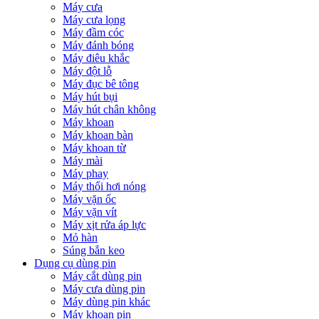
Máy cưa
Máy cưa lọng
Máy đầm cóc
Máy đánh bóng
Máy điêu khắc
Máy đột lỗ
Máy đục bê tông
Máy hút bụi
Máy hút chân không
Máy khoan
Máy khoan bàn
Máy khoan từ
Máy mài
Máy phay
Máy thổi hơi nóng
Máy vặn ốc
Máy vặn vít
Máy xịt rửa áp lực
Mỏ hàn
Súng bắn keo
Dụng cụ dùng pin
Máy cắt dùng pin
Máy cưa dùng pin
Máy dùng pin khác
Máy khoan pin