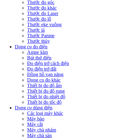
Thước đo góc
Thước đo khác
Thước đo Laser
Thước đo lỗ
Thước eke vuông
Thước lá
Thước Panme
Thước thủy
Dụng cụ đo điện
Ampe kìm
Bút thử điện
Đo điện trở cách điện
Đo điện trở đất
Đồng hồ vạn năng
Dụng cụ đo khác
Thiết bị đo độ ẩm
Thiết bị đo độ rung
Thiết bị đo nhiệt độ
Thiết bị đo tốc độ
Dụng cụ dùng điện
Các loại máy khác
Máy bào
Máy cắt
Máy chà nhám
Máy chà sàn