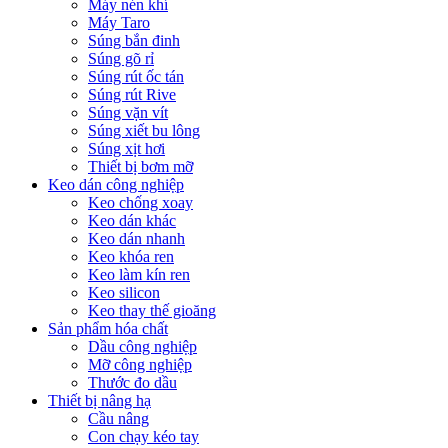
Máy nén khí
Máy Taro
Súng bắn đinh
Súng gõ rỉ
Súng rút ốc tán
Súng rút Rive
Súng vặn vít
Súng xiết bu lông
Súng xịt hơi
Thiết bị bơm mỡ
Keo dán công nghiệp
Keo chống xoay
Keo dán khác
Keo dán nhanh
Keo khóa ren
Keo làm kín ren
Keo silicon
Keo thay thế gioăng
Sản phẩm hóa chất
Dầu công nghiệp
Mỡ công nghiệp
Thước đo dầu
Thiết bị nâng hạ
Cầu nâng
Con chạy kéo tay