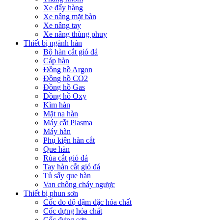
Xe đẩy hàng
Xe nâng mặt bàn
Xe nâng tay
Xe nâng thùng phuy
Thiết bị ngành hàn
Bộ hàn cắt gió đá
Cáp hàn
Đồng hồ Argon
Đồng hồ CO2
Đồng hồ Gas
Đồng hồ Oxy
Kìm hàn
Mặt nạ hàn
Máy cắt Plasma
Máy hàn
Phụ kiện hàn cắt
Que hàn
Rùa cắt gió đá
Tay hàn cắt gió đá
Tủ sấy que hàn
Van chống cháy ngược
Thiết bị phun sơn
Cốc đo độ đậm đặc hóa chất
Cốc đựng hóa chất
Cốc đựng sơn