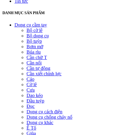
Tin tức
DANH MỤC SẢN PHẨM
Dụng cụ cầm tay
Bộ cờ lê
Bộ dụng cụ
Bộ tuýp
Bơm mỡ
Búa rìu
Cần chữ T
Cần nối
Cần tự động
Cần xiết chỉnh lực
Cảo
Cờ lê
Cưa
Dao kéo
Đầu tuýp
Đục
Dụng cụ cách điện
Dụng cụ chống cháy nổ
Dụng cụ khác
Ê Tô
Giũa