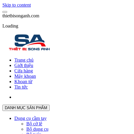
Skip to content
t
h
i
e
t
b
i
s
o
n
g
a
n
h
.
c
o
m
Loading
Trang chủ
Giới thiệu
Cửa hàng
Máy khoan
Khoan từ
Tin tức
DANH MỤC SẢN PHẨM
Dụng cụ cầm tay
Bộ cờ lê
Bộ dụng cụ