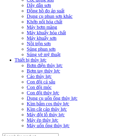
Dây dẫn sơn
Đồng hồ đo áp suất
Dụng cụ phun sơn khác
Khớp nối hóa chất
Máy bơm màng
Máy khuấy hóa chất
Máy khuấy sơn
Nồi trộn sơn
Súng phun sơn
Súng vẽ mỹ thuật
Thiết bị thủy lực
Bơm điện thủy lực
Bơm tay thủy lực
Cảo thủy lực
Con đội cá sấu
Con đội móc
Con đội thủy lực
Dụng cụ uốn ống thủy lực
Kìm bấm cos thủy lực
Kìm cắt cáp thủy lực
Máy đột lỗ thủy lực
Máy ép thủy lực
Máy uốn ống thủy lực