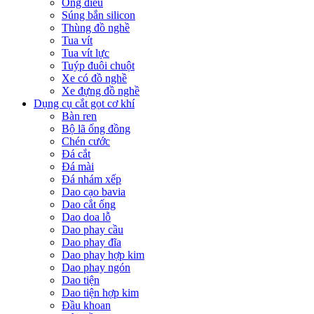
Ống điếu
Súng bắn silicon
Thùng đồ nghề
Tua vít
Tua vít lực
Tuýp đuôi chuột
Xe có đồ nghề
Xe đựng đồ nghề
Dụng cụ cắt gọt cơ khí
Bàn ren
Bộ lã ống đồng
Chén cước
Đá cắt
Đá mài
Đá nhám xếp
Dao cạo bavia
Dao cắt ống
Dao doa lỗ
Dao phay cầu
Dao phay đĩa
Dao phay hợp kim
Dao phay ngón
Dao tiện
Dao tiện hợp kim
Đầu khoan