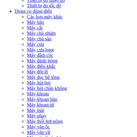
Thiết bị đo nhiệt độ
Thiết bị đo tốc độ
Dụng cụ dùng điện
Các loại máy khác
Máy bào
Máy cắt
Máy chà nhám
Máy chà sàn
Máy cưa
Máy cưa lọng
Máy đầm cóc
Máy đánh bóng
Máy điêu khắc
Máy đột lỗ
Máy đục bê tông
Máy hút bụi
Máy hút chân không
Máy khoan
Máy khoan bàn
Máy khoan từ
Máy mài
Máy phay
Máy thổi hơi nóng
Máy vặn ốc
Máy vặn vít