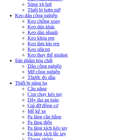
Súng xịt hơi
Thiết bị bơm mỡ
Keo dán công nghiệp
Keo chống xoay
Keo dán khác
Keo dán nhanh
Keo khóa ren
Keo làm kín ren
Keo silicon
Keo thay thế gioăng
Sản phẩm hóa chất
Dầu công nghiệp
Mỡ công nghiệp
Thước đo dầu
Thiết bị nâng hạ
Cầu nâng
Con chạy kéo tay
Dây đai an toàn
Giá đỡ động cơ
Mễ kê xe
Pa lăng cân bằng
Pa lăng điện
Pa lăng xích kéo tay
Pa lăng xích lắc tay
Thang nhôm