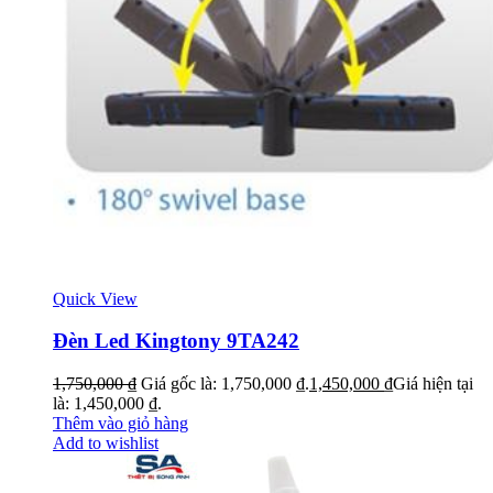
Quick View
Đèn Led Kingtony 9TA242
1,750,000
₫
Giá gốc là: 1,750,000 ₫.
1,450,000
₫
Giá hiện tại
là: 1,450,000 ₫.
Thêm vào giỏ hàng
Add to wishlist