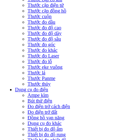
Thước cặp điện tử
Thước cặp đồng hồ
Thước cuộn
Thước đo dầu
Thước đo độ cao
Thước đo độ dày
Thước đo độ sâu
Thước đo góc
Thước đo khác
Thước đo Laser
Thước đo lỗ
Thước eke vuông
Thước lá
Thước Panme
Thước thủy
Dụng cụ đo điện
Ampe kìm
Bút thử điện
Đo điện trở cách điện
Đo điện trở đất
Đồng hồ vạn năng
Dụng cụ đo khác
Thiết bị đo độ ẩm
Thiết bị đo độ rung