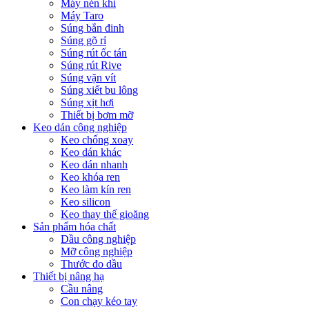
Máy nén khí
Máy Taro
Súng bắn đinh
Súng gõ rỉ
Súng rút ốc tán
Súng rút Rive
Súng vặn vít
Súng xiết bu lông
Súng xịt hơi
Thiết bị bơm mỡ
Keo dán công nghiệp
Keo chống xoay
Keo dán khác
Keo dán nhanh
Keo khóa ren
Keo làm kín ren
Keo silicon
Keo thay thế gioăng
Sản phẩm hóa chất
Dầu công nghiệp
Mỡ công nghiệp
Thước đo dầu
Thiết bị nâng hạ
Cầu nâng
Con chạy kéo tay