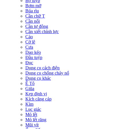
Bộ tuýp
Bơm mỡ
Búa rìu
Cần chữ T
Cần nối
Cần tự động
Cần xiết chỉnh lực
Cảo
Cờ lê
Cưa
Dao kéo
Đầu tuýp
Đục
Dụng cụ cách điện
Dụng cụ chống cháy nổ
Dụng cụ khác
Ê Tô
Giũa
Kẹp định vị
Kích căng cáp
Kìm
Lục giác
Mỏ lết
Mỏ lết răng
Mũi vít