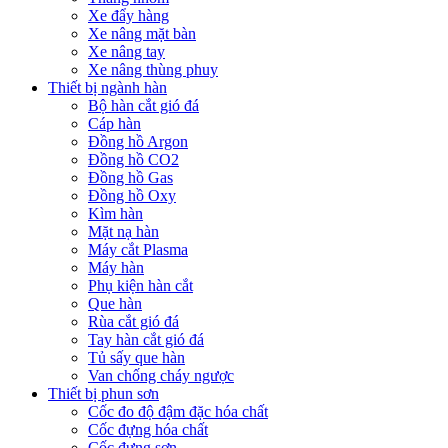
Xe đẩy hàng
Xe nâng mặt bàn
Xe nâng tay
Xe nâng thùng phuy
Thiết bị ngành hàn
Bộ hàn cắt gió đá
Cáp hàn
Đồng hồ Argon
Đồng hồ CO2
Đồng hồ Gas
Đồng hồ Oxy
Kìm hàn
Mặt nạ hàn
Máy cắt Plasma
Máy hàn
Phụ kiện hàn cắt
Que hàn
Rùa cắt gió đá
Tay hàn cắt gió đá
Tủ sấy que hàn
Van chống cháy ngược
Thiết bị phun sơn
Cốc đo độ đậm đặc hóa chất
Cốc đựng hóa chất
Cốc đựng sơn