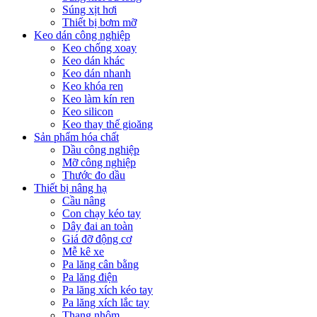
Súng xịt hơi
Thiết bị bơm mỡ
Keo dán công nghiệp
Keo chống xoay
Keo dán khác
Keo dán nhanh
Keo khóa ren
Keo làm kín ren
Keo silicon
Keo thay thế gioăng
Sản phẩm hóa chất
Dầu công nghiệp
Mỡ công nghiệp
Thước đo dầu
Thiết bị nâng hạ
Cầu nâng
Con chạy kéo tay
Dây đai an toàn
Giá đỡ động cơ
Mễ kê xe
Pa lăng cân bằng
Pa lăng điện
Pa lăng xích kéo tay
Pa lăng xích lắc tay
Thang nhôm