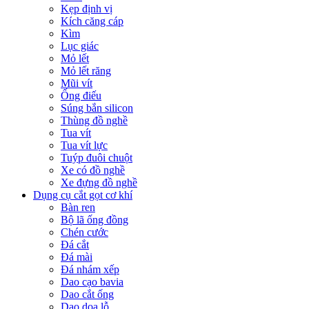
Kẹp định vị
Kích căng cáp
Kìm
Lục giác
Mỏ lết
Mỏ lết răng
Mũi vít
Ống điếu
Súng bắn silicon
Thùng đồ nghề
Tua vít
Tua vít lực
Tuýp đuôi chuột
Xe có đồ nghề
Xe đựng đồ nghề
Dụng cụ cắt gọt cơ khí
Bàn ren
Bộ lã ống đồng
Chén cước
Đá cắt
Đá mài
Đá nhám xếp
Dao cạo bavia
Dao cắt ống
Dao doa lỗ