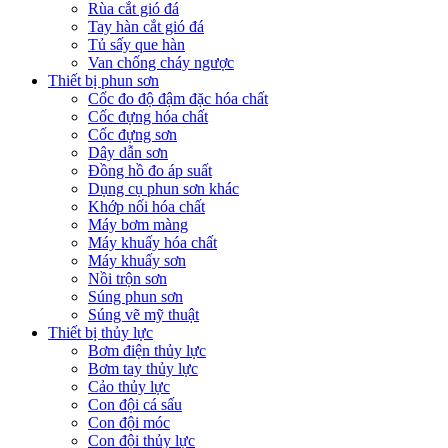
Rùa cắt gió đá
Tay hàn cắt gió đá
Tủ sấy que hàn
Van chống cháy ngược
Thiết bị phun sơn
Cốc đo độ đậm đặc hóa chất
Cốc đựng hóa chất
Cốc đựng sơn
Dây dẫn sơn
Đồng hồ đo áp suất
Dụng cụ phun sơn khác
Khớp nối hóa chất
Máy bơm màng
Máy khuấy hóa chất
Máy khuấy sơn
Nồi trộn sơn
Súng phun sơn
Súng vẽ mỹ thuật
Thiết bị thủy lực
Bơm điện thủy lực
Bơm tay thủy lực
Cảo thủy lực
Con đội cá sấu
Con đội móc
Con đội thủy lực