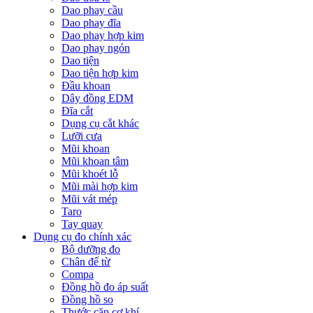
Dao phay cầu
Dao phay đĩa
Dao phay hợp kim
Dao phay ngón
Dao tiện
Dao tiện hợp kim
Đầu khoan
Dây đồng EDM
Đĩa cắt
Dụng cụ cắt khác
Lưỡi cưa
Mũi khoan
Mũi khoan tâm
Mũi khoét lỗ
Mũi mài hợp kim
Mũi vát mép
Taro
Tay quay
Dụng cụ đo chính xác
Bộ dưỡng đo
Chân đế từ
Compa
Đồng hồ đo áp suất
Đồng hồ so
Thước cặp cơ khí