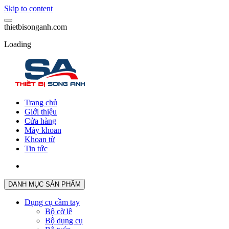
Skip to content
t
h
i
e
t
b
i
s
o
n
g
a
n
h
.
c
o
m
Loading
Trang chủ
Giới thiệu
Cửa hàng
Máy khoan
Khoan từ
Tin tức
DANH MỤC SẢN PHẨM
Dụng cụ cầm tay
Bộ cờ lê
Bộ dụng cụ