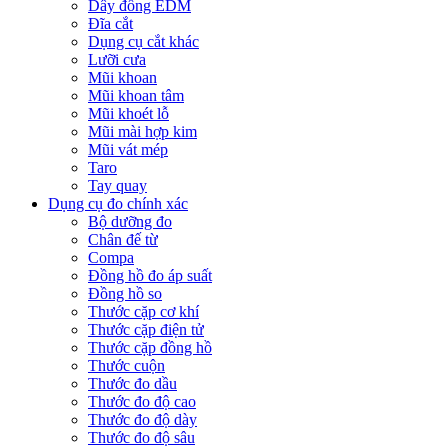
Dây đồng EDM
Đĩa cắt
Dụng cụ cắt khác
Lưỡi cưa
Mũi khoan
Mũi khoan tâm
Mũi khoét lỗ
Mũi mài hợp kim
Mũi vát mép
Taro
Tay quay
Dụng cụ đo chính xác
Bộ dưỡng đo
Chân đế từ
Compa
Đồng hồ đo áp suất
Đồng hồ so
Thước cặp cơ khí
Thước cặp điện tử
Thước cặp đồng hồ
Thước cuộn
Thước đo dầu
Thước đo độ cao
Thước đo độ dày
Thước đo độ sâu