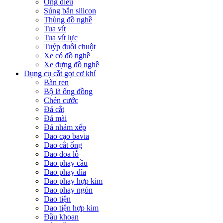
Ống điếu
Súng bắn silicon
Thùng đồ nghề
Tua vít
Tua vít lực
Tuýp đuôi chuột
Xe có đồ nghề
Xe đựng đồ nghề
Dụng cụ cắt gọt cơ khí
Bàn ren
Bộ lã ống đồng
Chén cước
Đá cắt
Đá mài
Đá nhám xếp
Dao cạo bavia
Dao cắt ống
Dao doa lỗ
Dao phay cầu
Dao phay đĩa
Dao phay hợp kim
Dao phay ngón
Dao tiện
Dao tiện hợp kim
Đầu khoan