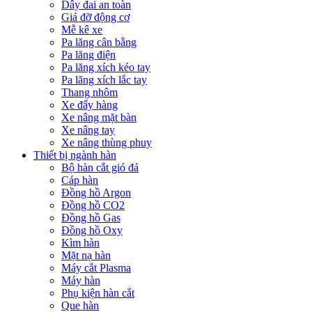
Dây đai an toàn
Giá đỡ động cơ
Mễ kê xe
Pa lăng cân bằng
Pa lăng điện
Pa lăng xích kéo tay
Pa lăng xích lắc tay
Thang nhôm
Xe đẩy hàng
Xe nâng mặt bàn
Xe nâng tay
Xe nâng thùng phuy
Thiết bị ngành hàn
Bộ hàn cắt gió đá
Cáp hàn
Đồng hồ Argon
Đồng hồ CO2
Đồng hồ Gas
Đồng hồ Oxy
Kìm hàn
Mặt nạ hàn
Máy cắt Plasma
Máy hàn
Phụ kiện hàn cắt
Que hàn