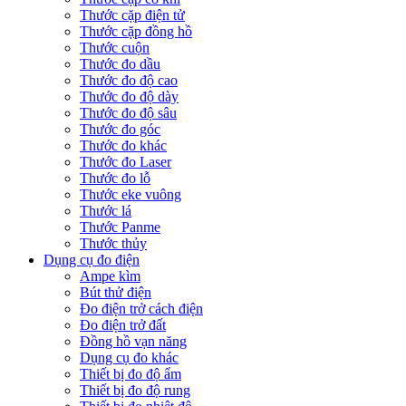
Thước cặp điện tử
Thước cặp đồng hồ
Thước cuộn
Thước đo dầu
Thước đo độ cao
Thước đo độ dày
Thước đo độ sâu
Thước đo góc
Thước đo khác
Thước đo Laser
Thước đo lỗ
Thước eke vuông
Thước lá
Thước Panme
Thước thủy
Dụng cụ đo điện
Ampe kìm
Bút thử điện
Đo điện trở cách điện
Đo điện trở đất
Đồng hồ vạn năng
Dụng cụ đo khác
Thiết bị đo độ ẩm
Thiết bị đo độ rung