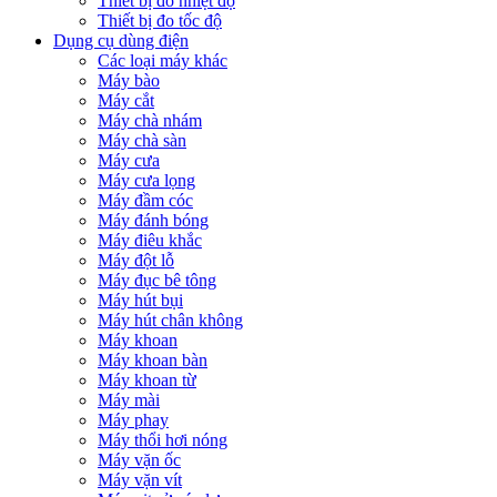
Thiết bị đo nhiệt độ
Thiết bị đo tốc độ
Dụng cụ dùng điện
Các loại máy khác
Máy bào
Máy cắt
Máy chà nhám
Máy chà sàn
Máy cưa
Máy cưa lọng
Máy đầm cóc
Máy đánh bóng
Máy điêu khắc
Máy đột lỗ
Máy đục bê tông
Máy hút bụi
Máy hút chân không
Máy khoan
Máy khoan bàn
Máy khoan từ
Máy mài
Máy phay
Máy thổi hơi nóng
Máy vặn ốc
Máy vặn vít