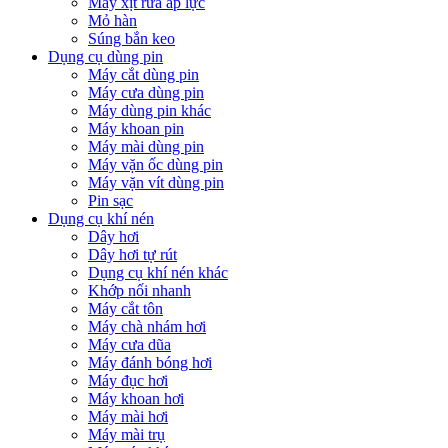
Máy xịt rửa áp lực
Mỏ hàn
Súng bắn keo
Dụng cụ dùng pin
Máy cắt dùng pin
Máy cưa dùng pin
Máy dùng pin khác
Máy khoan pin
Máy mài dùng pin
Máy vặn ốc dùng pin
Máy vặn vít dùng pin
Pin sạc
Dụng cụ khí nén
Dây hơi
Dây hơi tự rút
Dụng cụ khí nén khác
Khớp nối nhanh
Máy cắt tôn
Máy chà nhám hơi
Máy cưa dũa
Máy đánh bóng hơi
Máy đục hơi
Máy khoan hơi
Máy mài hơi
Máy mài trụ