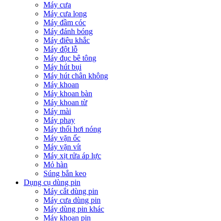
Máy cưa
Máy cưa lọng
Máy đầm cóc
Máy đánh bóng
Máy điêu khắc
Máy đột lỗ
Máy đục bê tông
Máy hút bụi
Máy hút chân không
Máy khoan
Máy khoan bàn
Máy khoan từ
Máy mài
Máy phay
Máy thổi hơi nóng
Máy vặn ốc
Máy vặn vít
Máy xịt rửa áp lực
Mỏ hàn
Súng bắn keo
Dụng cụ dùng pin
Máy cắt dùng pin
Máy cưa dùng pin
Máy dùng pin khác
Máy khoan pin