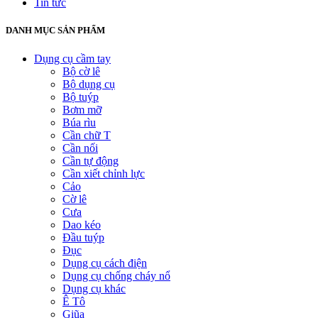
Tin tức
DANH MỤC SẢN PHẨM
Dụng cụ cầm tay
Bộ cờ lê
Bộ dụng cụ
Bộ tuýp
Bơm mỡ
Búa rìu
Cần chữ T
Cần nối
Cần tự động
Cần xiết chỉnh lực
Cảo
Cờ lê
Cưa
Dao kéo
Đầu tuýp
Đục
Dụng cụ cách điện
Dụng cụ chống cháy nổ
Dụng cụ khác
Ê Tô
Giũa