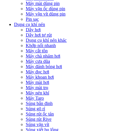
Máy mài dùng pin
Máy vặn ốc dùng pin
Máy vặn vít dùng pin
Pin sạc
Dụng cụ khí nén
Dây hơi
Dây hơi tự rút
Dụng cụ khí nén khác
Khớp nối nhanh
Máy cắt tôn
Máy chà nhám hơi
Máy cưa dũa
Máy đánh bóng hơi
Máy đục hơi
Máy khoan hơi
Máy mài hơi
Máy mài trụ
Máy nén khí
Máy Taro
Súng bắn đinh
Súng gõ rỉ
Súng rút ốc tán
Súng rút Rive
Súng vặn vít
Súng xiết bu lông