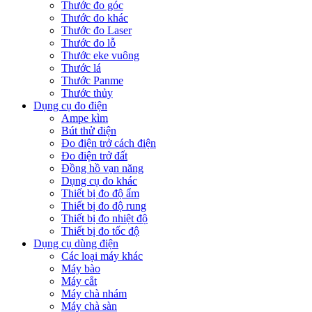
Thước đo góc
Thước đo khác
Thước đo Laser
Thước đo lỗ
Thước eke vuông
Thước lá
Thước Panme
Thước thủy
Dụng cụ đo điện
Ampe kìm
Bút thử điện
Đo điện trở cách điện
Đo điện trở đất
Đồng hồ vạn năng
Dụng cụ đo khác
Thiết bị đo độ ẩm
Thiết bị đo độ rung
Thiết bị đo nhiệt độ
Thiết bị đo tốc độ
Dụng cụ dùng điện
Các loại máy khác
Máy bào
Máy cắt
Máy chà nhám
Máy chà sàn