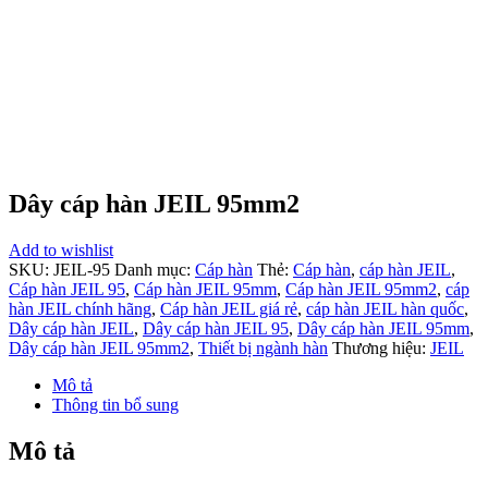
Dây cáp hàn JEIL 95mm2
Add to wishlist
SKU:
JEIL-95
Danh mục:
Cáp hàn
Thẻ:
Cáp hàn
,
cáp hàn JEIL
,
Cáp hàn JEIL 95
,
Cáp hàn JEIL 95mm
,
Cáp hàn JEIL 95mm2
,
cáp
hàn JEIL chính hãng
,
Cáp hàn JEIL giá rẻ
,
cáp hàn JEIL hàn quốc
,
Dây cáp hàn JEIL
,
Dây cáp hàn JEIL 95
,
Dây cáp hàn JEIL 95mm
,
Dây cáp hàn JEIL 95mm2
,
Thiết bị ngành hàn
Thương hiệu:
JEIL
Mô tả
Thông tin bổ sung
Mô tả