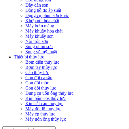
Dây dẫn sơn
Đồng hồ đo áp suất
Dụng cụ phun sơn khác
Khớp nối hóa chất
Máy bơm màng
Máy khuấy hóa chất
Máy khuấy sơn
Nồi trộn sơn
Súng phun sơn
Súng vẽ mỹ thuật
Thiết bị thủy lực
Bơm điện thủy lực
Bơm tay thủy lực
Cảo thủy lực
Con đội cá sấu
Con đội móc
Con đội thủy lực
Dụng cụ uốn ống thủy lực
Kìm bấm cos thủy lực
Kìm cắt cáp thủy lực
Máy đột lỗ thủy lực
Máy ép thủy lực
Máy uốn ống thủy lực