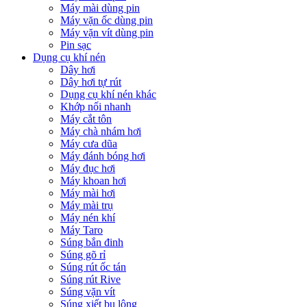
Máy mài dùng pin
Máy vặn ốc dùng pin
Máy vặn vít dùng pin
Pin sạc
Dụng cụ khí nén
Dây hơi
Dây hơi tự rút
Dụng cụ khí nén khác
Khớp nối nhanh
Máy cắt tôn
Máy chà nhám hơi
Máy cưa dũa
Máy đánh bóng hơi
Máy đục hơi
Máy khoan hơi
Máy mài hơi
Máy mài trụ
Máy nén khí
Máy Taro
Súng bắn đinh
Súng gõ rỉ
Súng rút ốc tán
Súng rút Rive
Súng vặn vít
Súng xiết bu lông