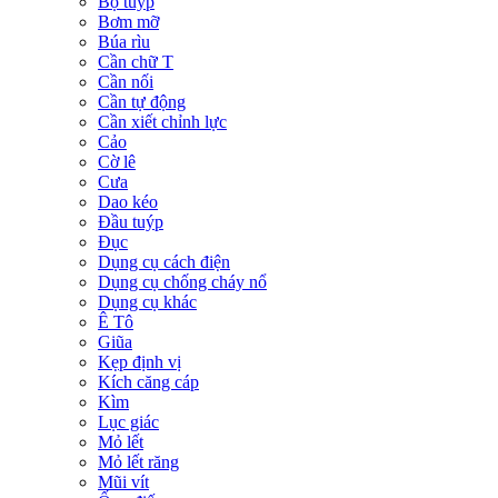
Bộ tuýp
Bơm mỡ
Búa rìu
Cần chữ T
Cần nối
Cần tự động
Cần xiết chỉnh lực
Cảo
Cờ lê
Cưa
Dao kéo
Đầu tuýp
Đục
Dụng cụ cách điện
Dụng cụ chống cháy nổ
Dụng cụ khác
Ê Tô
Giũa
Kẹp định vị
Kích căng cáp
Kìm
Lục giác
Mỏ lết
Mỏ lết răng
Mũi vít