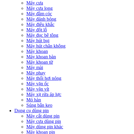
Máy cưa
Máy cưa lọng
Máy đầm cóc
Máy đánh bóng
Máy điêu khắc
Máy đột lỗ
Máy đục bê tông
Máy hút bụi
Máy hút chân không
Máy khoan
Máy khoan bàn
Máy khoan từ
Máy mài
Máy phay
Máy thổi hơi nóng
Máy vặn ốc
Máy vặn vít
Máy xịt rửa áp lực
Mỏ hàn
Súng bắn keo
Dụng cụ dùng pin
Máy cắt dùng pin
Máy cưa dùng pin
Máy dùng pin khác
Máy khoan pin