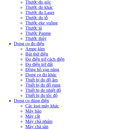
Thước đo góc
Thước đo khác
Thước đo Laser
Thước đo lỗ
Thước eke vuông
Thước lá
Thước Panme
Thước thủy
Dụng cụ đo điện
Ampe kìm
Bút thử điện
Đo điện trở cách điện
Đo điện trở đất
Đồng hồ vạn năng
Dụng cụ đo khác
Thiết bị đo độ ẩm
Thiết bị đo độ rung
Thiết bị đo nhiệt độ
Thiết bị đo tốc độ
Dụng cụ dùng điện
Các loại máy khác
Máy bào
Máy cắt
Máy chà nhám
Máy chà sàn