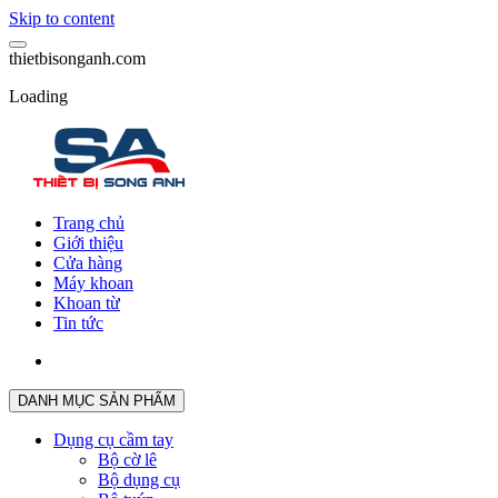
Skip to content
t
h
i
e
t
b
i
s
o
n
g
a
n
h
.
c
o
m
Loading
Trang chủ
Giới thiệu
Cửa hàng
Máy khoan
Khoan từ
Tin tức
DANH MỤC SẢN PHẨM
Dụng cụ cầm tay
Bộ cờ lê
Bộ dụng cụ