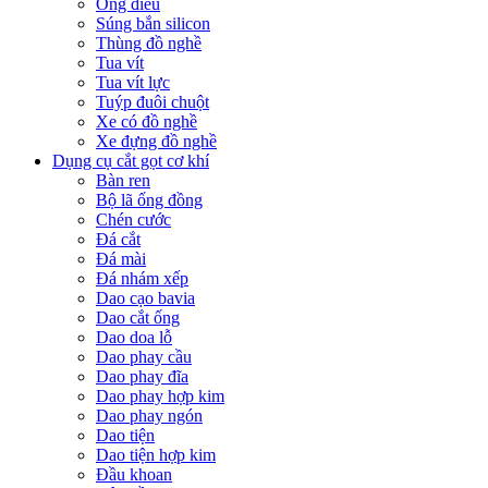
Ống điếu
Súng bắn silicon
Thùng đồ nghề
Tua vít
Tua vít lực
Tuýp đuôi chuột
Xe có đồ nghề
Xe đựng đồ nghề
Dụng cụ cắt gọt cơ khí
Bàn ren
Bộ lã ống đồng
Chén cước
Đá cắt
Đá mài
Đá nhám xếp
Dao cạo bavia
Dao cắt ống
Dao doa lỗ
Dao phay cầu
Dao phay đĩa
Dao phay hợp kim
Dao phay ngón
Dao tiện
Dao tiện hợp kim
Đầu khoan