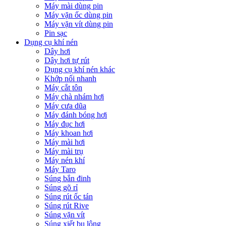
Máy mài dùng pin
Máy vặn ốc dùng pin
Máy vặn vít dùng pin
Pin sạc
Dụng cụ khí nén
Dây hơi
Dây hơi tự rút
Dụng cụ khí nén khác
Khớp nối nhanh
Máy cắt tôn
Máy chà nhám hơi
Máy cưa dũa
Máy đánh bóng hơi
Máy đục hơi
Máy khoan hơi
Máy mài hơi
Máy mài trụ
Máy nén khí
Máy Taro
Súng bắn đinh
Súng gõ rỉ
Súng rút ốc tán
Súng rút Rive
Súng vặn vít
Súng xiết bu lông