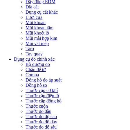
Dây đồng EDM
Đĩa cắt
Dụng cụ cắt khác
Lưỡi cưa
Mũi khoan
Mũi khoan tâm
Mũi khoét lỗ
Mũi mài hợp kim
Mũi vát mép
Taro
Tay quay
Dụng cụ đo chính xác
Bộ dưỡng đo
Chân đế từ
Compa
Đồng hồ đo áp suất
Đồng hồ so
Thước cặp cơ khí
Thước cặp điện tử
Thước cặp đồng hồ
Thước cuộn
Thước đo dầu
Thước đo độ cao
Thước đo độ dày
Thước đo độ sâu