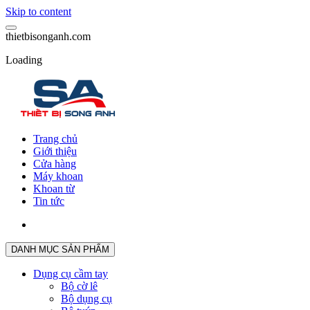
Skip to content
t
h
i
e
t
b
i
s
o
n
g
a
n
h
.
c
o
m
Loading
Trang chủ
Giới thiệu
Cửa hàng
Máy khoan
Khoan từ
Tin tức
DANH MỤC SẢN PHẨM
Dụng cụ cầm tay
Bộ cờ lê
Bộ dụng cụ