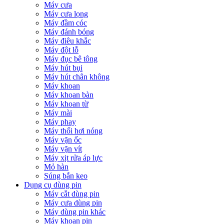
Máy cưa
Máy cưa lọng
Máy đầm cóc
Máy đánh bóng
Máy điêu khắc
Máy đột lỗ
Máy đục bê tông
Máy hút bụi
Máy hút chân không
Máy khoan
Máy khoan bàn
Máy khoan từ
Máy mài
Máy phay
Máy thổi hơi nóng
Máy vặn ốc
Máy vặn vít
Máy xịt rửa áp lực
Mỏ hàn
Súng bắn keo
Dụng cụ dùng pin
Máy cắt dùng pin
Máy cưa dùng pin
Máy dùng pin khác
Máy khoan pin