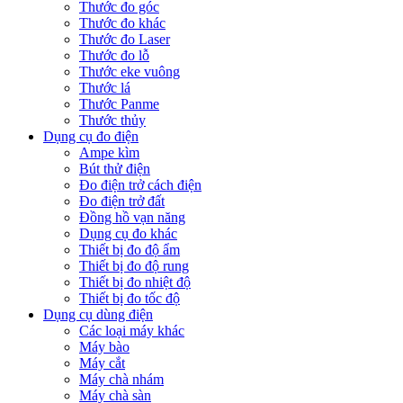
Thước đo góc
Thước đo khác
Thước đo Laser
Thước đo lỗ
Thước eke vuông
Thước lá
Thước Panme
Thước thủy
Dụng cụ đo điện
Ampe kìm
Bút thử điện
Đo điện trở cách điện
Đo điện trở đất
Đồng hồ vạn năng
Dụng cụ đo khác
Thiết bị đo độ ẩm
Thiết bị đo độ rung
Thiết bị đo nhiệt độ
Thiết bị đo tốc độ
Dụng cụ dùng điện
Các loại máy khác
Máy bào
Máy cắt
Máy chà nhám
Máy chà sàn