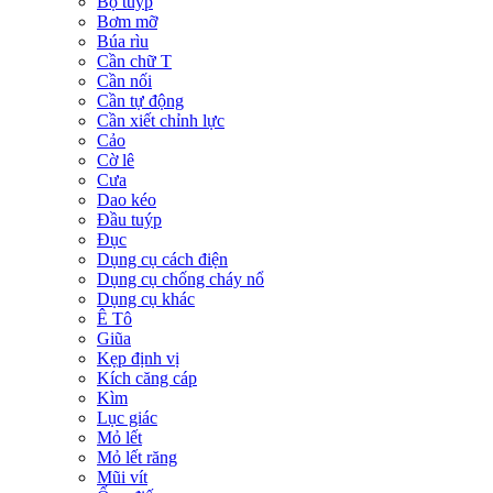
Bộ tuýp
Bơm mỡ
Búa rìu
Cần chữ T
Cần nối
Cần tự động
Cần xiết chỉnh lực
Cảo
Cờ lê
Cưa
Dao kéo
Đầu tuýp
Đục
Dụng cụ cách điện
Dụng cụ chống cháy nổ
Dụng cụ khác
Ê Tô
Giũa
Kẹp định vị
Kích căng cáp
Kìm
Lục giác
Mỏ lết
Mỏ lết răng
Mũi vít