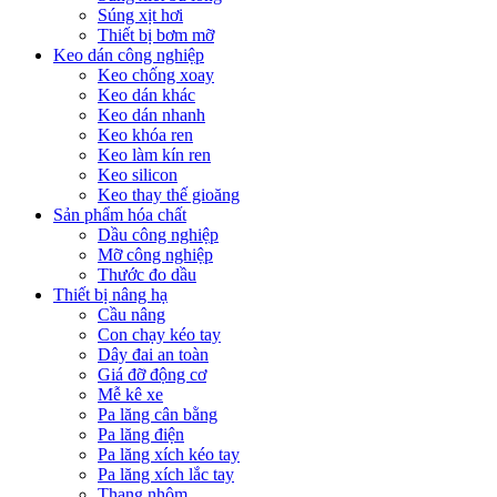
Súng xịt hơi
Thiết bị bơm mỡ
Keo dán công nghiệp
Keo chống xoay
Keo dán khác
Keo dán nhanh
Keo khóa ren
Keo làm kín ren
Keo silicon
Keo thay thế gioăng
Sản phẩm hóa chất
Dầu công nghiệp
Mỡ công nghiệp
Thước đo dầu
Thiết bị nâng hạ
Cầu nâng
Con chạy kéo tay
Dây đai an toàn
Giá đỡ động cơ
Mễ kê xe
Pa lăng cân bằng
Pa lăng điện
Pa lăng xích kéo tay
Pa lăng xích lắc tay
Thang nhôm