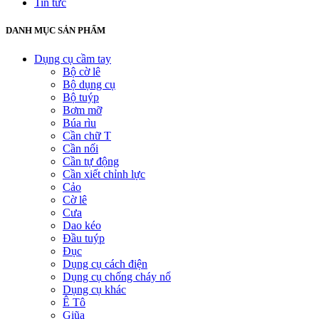
Tin tức
DANH MỤC SẢN PHẨM
Dụng cụ cầm tay
Bộ cờ lê
Bộ dụng cụ
Bộ tuýp
Bơm mỡ
Búa rìu
Cần chữ T
Cần nối
Cần tự động
Cần xiết chỉnh lực
Cảo
Cờ lê
Cưa
Dao kéo
Đầu tuýp
Đục
Dụng cụ cách điện
Dụng cụ chống cháy nổ
Dụng cụ khác
Ê Tô
Giũa