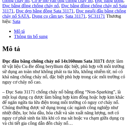
chống cháy nổ
,
Cờ lê mở van ống chống cháy nổ
,
Đục bằng đồng
,
Đục bằng đồng chống cháy nổ
,
Đục bằng đồng chống cháy nổ Sata
31171
,
Đục dẹp bằng đồng Sata 31171
,
Đục nguội đầu bằng chống
cháy nổ SATA
,
Dụng cụ cầm tay
,
Sata 31171
,
SC31171
Thương
hiệu:
Sata
Mô tả
Thông tin bổ sung
Mô tả
Đục đầu bằng chống cháy nổ 14x160mm Sata 31171
được làm
từ vật liệu Cu-Be đồng beryllium đặc biệt, phù hợp với môi trường
sử dụng an toàn như không phát ra tia lửa, không nhiễm từ, nó có
khả năng chống cháy nổ, đặc biệt phù hợp trong các môi trường có
nguy cơ cháy nổ cao.
– Đục Sata 31171 chống cháy nổ bằng đồng “Non-Sparking”, là
một loại dụng cụ được làm bằng hợp kim đồng hoặc hợp kim khác
để ngăn ngừa tia lửa điện trong môi trường có nguy cơ cháy nổ.
Chúng thường được sử dụng trong các ngành công nghiệp như
nhiệt điện, lọc hóa dầu, hóa chất và sản xuất năng lượng, nơi có
nguy cơ phát sinh tia lửa khi có ma sát hoặc va chạm giữa dụng cụ
và chi tiết gia công dẫn đến cháy nổ…