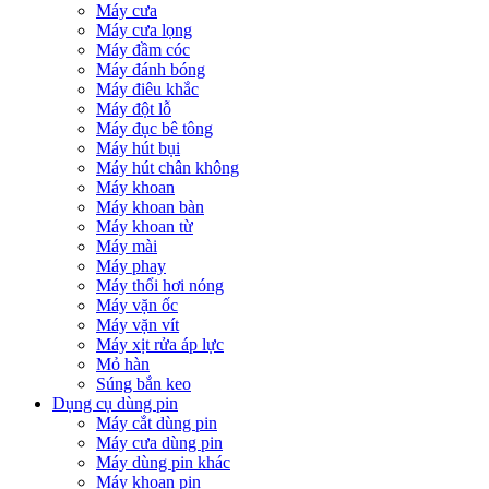
Máy cưa
Máy cưa lọng
Máy đầm cóc
Máy đánh bóng
Máy điêu khắc
Máy đột lỗ
Máy đục bê tông
Máy hút bụi
Máy hút chân không
Máy khoan
Máy khoan bàn
Máy khoan từ
Máy mài
Máy phay
Máy thổi hơi nóng
Máy vặn ốc
Máy vặn vít
Máy xịt rửa áp lực
Mỏ hàn
Súng bắn keo
Dụng cụ dùng pin
Máy cắt dùng pin
Máy cưa dùng pin
Máy dùng pin khác
Máy khoan pin