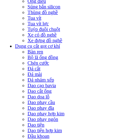
Ống điếu
Súng bắn silicon
Thùng đồ nghề
Tua vít
Tua vít lực
Tuýp đuôi chuột
Xe có đồ nghề
Xe đựng đồ nghề
Dụng cụ cắt gọt cơ khí
Bàn ren
Bộ lã ống đồng
Chén cước
Đá cắt
Đá mài
Đá nhám xếp
Dao cạo bavia
Dao cắt ống
Dao doa lỗ
Dao phay cầu
Dao phay đĩa
Dao phay hợp kim
Dao phay ngón
Dao tiện
Dao tiện hợp kim
Đầu khoan