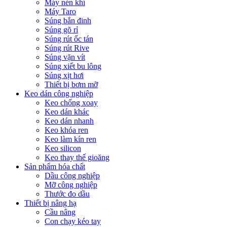
Máy nén khí
Máy Taro
Súng bắn đinh
Súng gõ rỉ
Súng rút ốc tán
Súng rút Rive
Súng vặn vít
Súng xiết bu lông
Súng xịt hơi
Thiết bị bơm mỡ
Keo dán công nghiệp
Keo chống xoay
Keo dán khác
Keo dán nhanh
Keo khóa ren
Keo làm kín ren
Keo silicon
Keo thay thế gioăng
Sản phẩm hóa chất
Dầu công nghiệp
Mỡ công nghiệp
Thước đo dầu
Thiết bị nâng hạ
Cầu nâng
Con chạy kéo tay