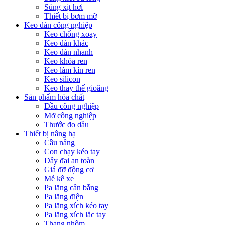
Súng xịt hơi
Thiết bị bơm mỡ
Keo dán công nghiệp
Keo chống xoay
Keo dán khác
Keo dán nhanh
Keo khóa ren
Keo làm kín ren
Keo silicon
Keo thay thế gioăng
Sản phẩm hóa chất
Dầu công nghiệp
Mỡ công nghiệp
Thước đo dầu
Thiết bị nâng hạ
Cầu nâng
Con chạy kéo tay
Dây đai an toàn
Giá đỡ động cơ
Mễ kê xe
Pa lăng cân bằng
Pa lăng điện
Pa lăng xích kéo tay
Pa lăng xích lắc tay
Thang nhôm