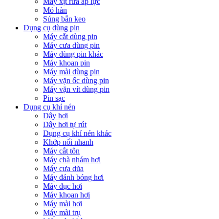
Máy xịt rửa áp lực
Mỏ hàn
Súng bắn keo
Dụng cụ dùng pin
Máy cắt dùng pin
Máy cưa dùng pin
Máy dùng pin khác
Máy khoan pin
Máy mài dùng pin
Máy vặn ốc dùng pin
Máy vặn vít dùng pin
Pin sạc
Dụng cụ khí nén
Dây hơi
Dây hơi tự rút
Dụng cụ khí nén khác
Khớp nối nhanh
Máy cắt tôn
Máy chà nhám hơi
Máy cưa dũa
Máy đánh bóng hơi
Máy đục hơi
Máy khoan hơi
Máy mài hơi
Máy mài trụ