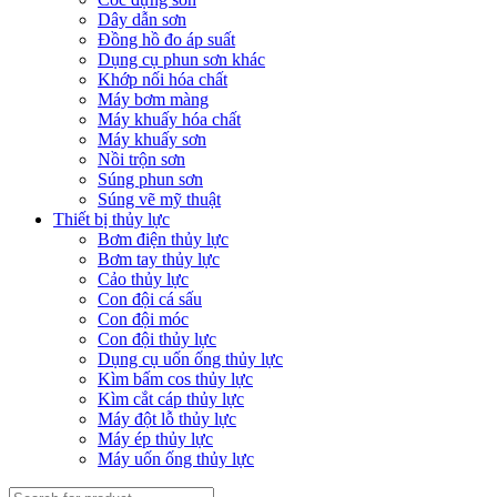
Dây dẫn sơn
Đồng hồ đo áp suất
Dụng cụ phun sơn khác
Khớp nối hóa chất
Máy bơm màng
Máy khuấy hóa chất
Máy khuấy sơn
Nồi trộn sơn
Súng phun sơn
Súng vẽ mỹ thuật
Thiết bị thủy lực
Bơm điện thủy lực
Bơm tay thủy lực
Cảo thủy lực
Con đội cá sấu
Con đội móc
Con đội thủy lực
Dụng cụ uốn ống thủy lực
Kìm bấm cos thủy lực
Kìm cắt cáp thủy lực
Máy đột lỗ thủy lực
Máy ép thủy lực
Máy uốn ống thủy lực