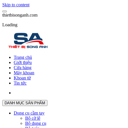
Skip to content
t
h
i
e
t
b
i
s
o
n
g
a
n
h
.
c
o
m
Loading
Trang chủ
Giới thiệu
Cửa hàng
Máy khoan
Khoan từ
Tin tức
DANH MỤC SẢN PHẨM
Dụng cụ cầm tay
Bộ cờ lê
Bộ dụng cụ