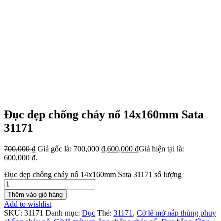
Đục dẹp chống cháy nổ 14x160mm Sata
31171
700,000
₫
Giá gốc là: 700,000 ₫.
600,000
₫
Giá hiện tại là:
600,000 ₫.
Đục dẹp chống cháy nổ 14x160mm Sata 31171 số lượng
Thêm vào giỏ hàng
Add to wishlist
SKU:
31171
Danh mục:
Đục
Thẻ:
31171
,
Cờ lê mở nắp thùng phuy