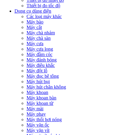
Thiết bị đo nhiệt độ
Thiết bị đo tốc độ
Dụng cụ dùng điện
Các loại máy khác
Máy bào
Máy cắt
Máy chà nhám
Máy chà sàn
Máy cưa
Máy cưa lọng
Máy đầm cóc
Máy đánh bóng
Máy điêu khắc
Máy đột lỗ
Máy đục bê tông
Máy hút bụi
Máy hút chân không
Máy khoan
Máy khoan bàn
Máy khoan từ
Máy mài
Máy phay
Máy thổi hơi nóng
Máy vặn ốc
Máy vặn vít