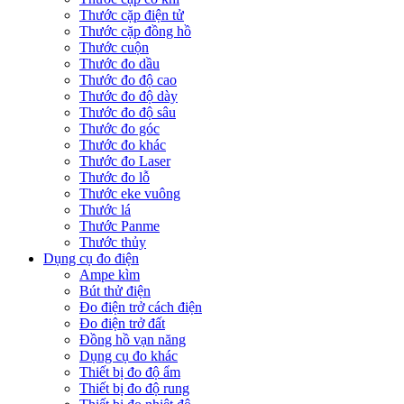
Thước cặp điện tử
Thước cặp đồng hồ
Thước cuộn
Thước đo dầu
Thước đo độ cao
Thước đo độ dày
Thước đo độ sâu
Thước đo góc
Thước đo khác
Thước đo Laser
Thước đo lỗ
Thước eke vuông
Thước lá
Thước Panme
Thước thủy
Dụng cụ đo điện
Ampe kìm
Bút thử điện
Đo điện trở cách điện
Đo điện trở đất
Đồng hồ vạn năng
Dụng cụ đo khác
Thiết bị đo độ ẩm
Thiết bị đo độ rung