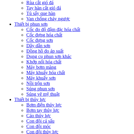
Rùa cắt gió đá
Tay hàn cắt gió đá
Tủ sấy que hàn
Van chống cháy ngược
Thiết bị phun sơn
Cốc đo độ đậm đặc hóa chất
Cốc đựng hóa chất
Cốc đựng sơn
Dây dẫn sơn
Đồng hồ đo áp suất
Dụng cụ phun sơn khác
Khớp nối hóa chất
Máy bơm màng
Máy khuấy hóa chất
Máy khuấy sơn
Nồi trộn sơn
Súng phun sơn
Súng vẽ mỹ thuật
Thiết bị thủy lực
Bơm điện thủy lực
Bơm tay thủy lực
Cảo thủy lực
Con đội cá sấu
Con đội móc
Con đội thủy lực