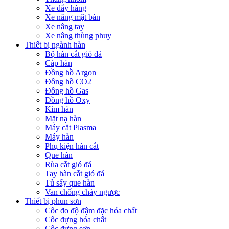
Xe đẩy hàng
Xe nâng mặt bàn
Xe nâng tay
Xe nâng thùng phuy
Thiết bị ngành hàn
Bộ hàn cắt gió đá
Cáp hàn
Đồng hồ Argon
Đồng hồ CO2
Đồng hồ Gas
Đồng hồ Oxy
Kìm hàn
Mặt nạ hàn
Máy cắt Plasma
Máy hàn
Phụ kiện hàn cắt
Que hàn
Rùa cắt gió đá
Tay hàn cắt gió đá
Tủ sấy que hàn
Van chống cháy ngược
Thiết bị phun sơn
Cốc đo độ đậm đặc hóa chất
Cốc đựng hóa chất
Cốc đựng sơn