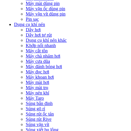
Máy mài dùng pin
Máy vặn ốc dùng pin
Máy vặn vít dùng pin
Pin sạc
Dụng cụ khí nén
Dây hơi
Dây hơi tự rút
Dụng cụ khí nén khác
Khớp nối nhanh
Máy cắt tôn
Máy chà nhám hơi
Máy cưa dũa
Máy đánh bóng hơi
Máy đục hơi
Máy khoan hơi
Máy mài hơi
Máy mài trụ
Máy nén khí
Máy Taro
Súng bắn đinh
Súng gõ rỉ
Súng rút ốc tán
Súng rút Rive
Súng vặn vít
Súng xiết bu lông