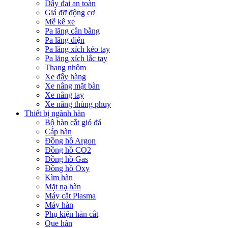
Dây đai an toàn
Giá đỡ động cơ
Mễ kê xe
Pa lăng cân bằng
Pa lăng điện
Pa lăng xích kéo tay
Pa lăng xích lắc tay
Thang nhôm
Xe đẩy hàng
Xe nâng mặt bàn
Xe nâng tay
Xe nâng thùng phuy
Thiết bị ngành hàn
Bộ hàn cắt gió đá
Cáp hàn
Đồng hồ Argon
Đồng hồ CO2
Đồng hồ Gas
Đồng hồ Oxy
Kìm hàn
Mặt nạ hàn
Máy cắt Plasma
Máy hàn
Phụ kiện hàn cắt
Que hàn