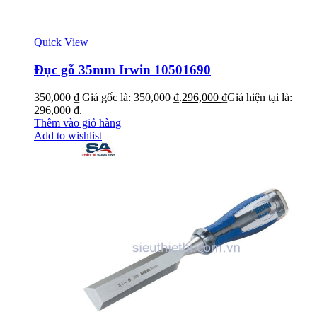
Quick View
Đục gỗ 35mm Irwin 10501690
350,000
₫
Giá gốc là: 350,000 ₫.
296,000
₫
Giá hiện tại là:
296,000 ₫.
Thêm vào giỏ hàng
Add to wishlist