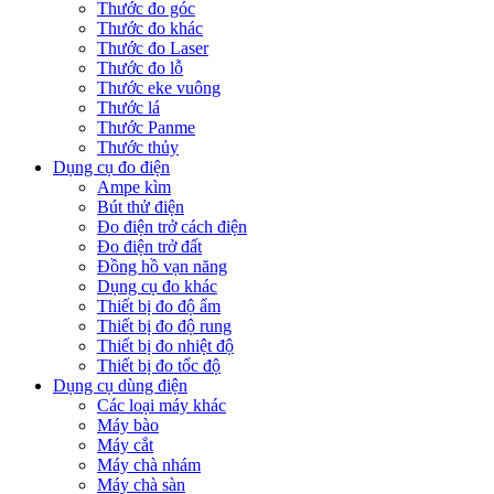
Thước đo góc
Thước đo khác
Thước đo Laser
Thước đo lỗ
Thước eke vuông
Thước lá
Thước Panme
Thước thủy
Dụng cụ đo điện
Ampe kìm
Bút thử điện
Đo điện trở cách điện
Đo điện trở đất
Đồng hồ vạn năng
Dụng cụ đo khác
Thiết bị đo độ ẩm
Thiết bị đo độ rung
Thiết bị đo nhiệt độ
Thiết bị đo tốc độ
Dụng cụ dùng điện
Các loại máy khác
Máy bào
Máy cắt
Máy chà nhám
Máy chà sàn