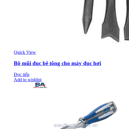
Quick View
Bộ mũi đục bê tông cho máy đục hơi
Đọc tiếp
Add to wishlist