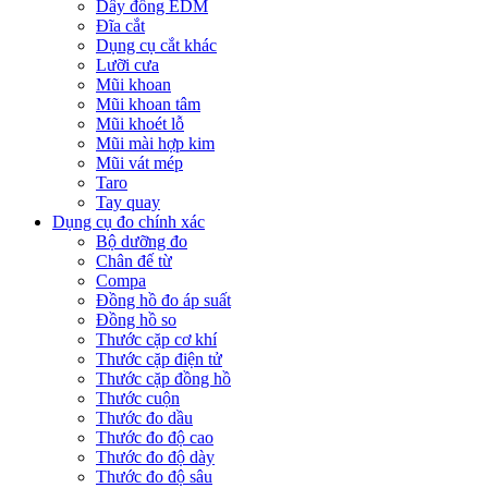
Dây đồng EDM
Đĩa cắt
Dụng cụ cắt khác
Lưỡi cưa
Mũi khoan
Mũi khoan tâm
Mũi khoét lỗ
Mũi mài hợp kim
Mũi vát mép
Taro
Tay quay
Dụng cụ đo chính xác
Bộ dưỡng đo
Chân đế từ
Compa
Đồng hồ đo áp suất
Đồng hồ so
Thước cặp cơ khí
Thước cặp điện tử
Thước cặp đồng hồ
Thước cuộn
Thước đo dầu
Thước đo độ cao
Thước đo độ dày
Thước đo độ sâu