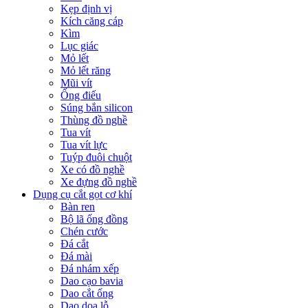
Kẹp định vị
Kích căng cáp
Kìm
Lục giác
Mỏ lết
Mỏ lết răng
Mũi vít
Ống điếu
Súng bắn silicon
Thùng đồ nghề
Tua vít
Tua vít lực
Tuýp đuôi chuột
Xe có đồ nghề
Xe đựng đồ nghề
Dụng cụ cắt gọt cơ khí
Bàn ren
Bộ lã ống đồng
Chén cước
Đá cắt
Đá mài
Đá nhám xếp
Dao cạo bavia
Dao cắt ống
Dao doa lỗ