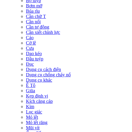
Bộ tuýp
Bơm mỡ
Búa rìu
Cần chữ T
Cần nối
Cần tự động
Cần xiết chỉnh lực
Cảo
Cờ lê
Cưa
Dao kéo
Đầu tuýp
Đục
Dụng cụ cách điện
Dụng cụ chống cháy nổ
Dụng cụ khác
Ê Tô
Giũa
Kẹp định vị
Kích căng cáp
Kìm
Lục giác
Mỏ lết
Mỏ lết răng
Mũi vít