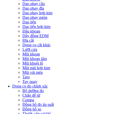
Dao phay cầu
Dao phay đĩa
Dao phay hợp kim
Dao phay ngón
Dao tiện
Dao tiện hợp kim
Đầu khoan
Dây đồng EDM
Đĩa cắt
Dụng cụ cắt khác
Lưỡi cưa
Mũi khoan
Mũi khoan tâm
Mũi khoét lỗ
Mũi mài hợp kim
Mũi vát mép
Taro
Tay quay
Dụng cụ đo chính xác
Bộ dưỡng đo
Chân đế từ
Compa
Đồng hồ đo áp suất
Đồng hồ so
Thước cặp cơ khí